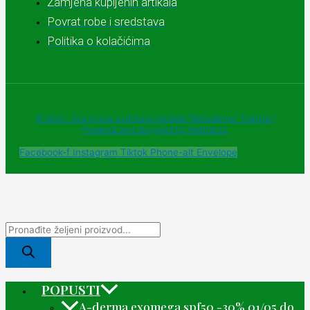
Zamjena kupljenih artikala
Povrat robe i sredstava
Politika o kolačićima
© 2025 - Sva prava zadržava Apoteke "Belladonna" Trebinje |
Powered and designed by Webherzz
Facebook-f
Instagram
Tiktok
Phone-alt
Envelope
POPUSTI
A-derma exomega spf50 -30% 01/05 do