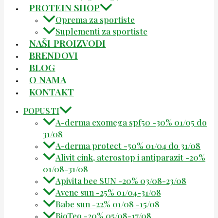
PROTEIN SHOP
Oprema za sportiste
Suplementi za sportiste
NAŠI PROIZVODI
BRENDOVI
BLOG
O NAMA
KONTAKT
POPUSTI
A-derma exomega spf50 -30% 01/05 do
31/08
A-derma protect -50% 01/04 do 31/08
Alivit cink, aterostop i antiparazit -20%
01/08-31/08
Apivita bee SUN -20% 03/08-23/08
Avene sun -25% 01/04-31/08
Babe sun -22% 01/08 -15/08
BioTeo -20% 05/08-17/08