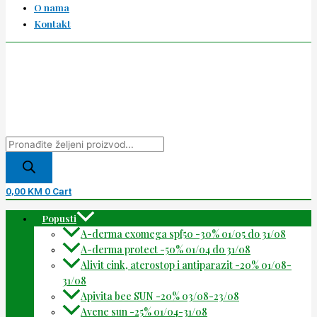
O nama
Kontakt
0,00
KM
0
Cart
Popusti
A-derma exomega spf50 -30% 01/05 do 31/08
A-derma protect -50% 01/04 do 31/08
Alivit cink, aterostop i antiparazit -20% 01/08-
31/08
Apivita bee SUN -20% 03/08-23/08
Avene sun -25% 01/04-31/08