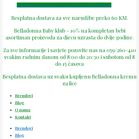
Facebook
Instagram
Tiktok
Phone-alt
Envelope
Besplatna dostava za sve narudžbe preko 60 KM.
Belladonna Baby klub - 10% na kompletan bebi
asortiman proizvoda za djecu uzrasta do dvije godine.
Za sve informacije i savjete pozovite nas na 059/260-410
svakim radnim danom od 8:00 do 20:30 i subotom od 8
do 15 časova
Besplatna dostava uz svaku kupljenu Belladonna kremu
za lice
Brendovi
Blog
O nama
Kontakt
Brendovi
Blog