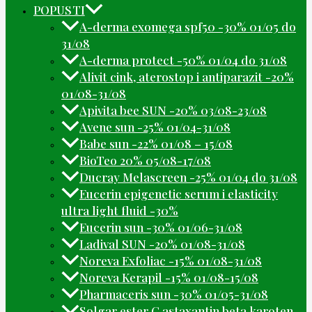
POPUSTI
A-derma exomega spf50 -30% 01/05 do
31/08
A-derma protect -50% 01/04 do 31/08
Alivit cink, aterostop i antiparazit -20%
01/08-31/08
Apivita bee SUN -20% 03/08-23/08
Avene sun -25% 01/04-31/08
Babe sun -22% 01/08 – 15/08
BioTeo 20% 05/08-17/08
Ducray Melascreen -25% 01/04 do 31/08
Eucerin epigenetic serum i elasticity
ultra light fluid -30%
Eucerin sun -30% 01/06-31/08
Ladival SUN -20% 01/08-31/08
Noreva Exfoliac -15% 01/08-31/08
Noreva Kerapil -15% 01/08-15/08
Pharmaceris sun -30% 01/05-31/08
Solgar ester C astaxantin beta karoten