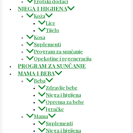
Erotski dodaci
NJEGA I HIGIJENA
Koža
Lice
Tijelo
Kosa
Suplementi
Program za sunčanje
Opekotine i regeneracija
PROGRAM ZA SUNČANJE
MAMA I BEBA
Beba
Zdravlje bebe
Njega i higijena
Oprema za bebe
Igračke
Mama
Suplementi
Njega i higijena