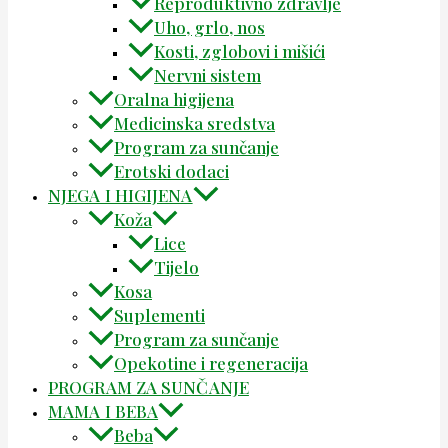
Reproduktivno zdravlje
Uho, grlo, nos
Kosti, zglobovi i mišići
Nervni sistem
Oralna higijena
Medicinska sredstva
Program za sunčanje
Erotski dodaci
NJEGA I HIGIJENA
Koža
Lice
Tijelo
Kosa
Suplementi
Program za sunčanje
Opekotine i regeneracija
PROGRAM ZA SUNČANJE
MAMA I BEBA
Beba