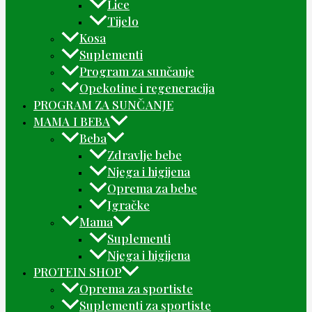
Lice
Tijelo
Kosa
Suplementi
Program za sunčanje
Opekotine i regeneracija
PROGRAM ZA SUNČANJE
MAMA I BEBA
Beba
Zdravlje bebe
Njega i higijena
Oprema za bebe
Igračke
Mama
Suplementi
Njega i higijena
PROTEIN SHOP
Oprema za sportiste
Suplementi za sportiste