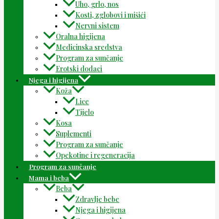
Uho, grlo, nos
Kosti, zglobovi i mišići
Nervni sistem
Oralna higijena
Medicinska sredstva
Program za sunčanje
Erotski dodaci
Njega i higijena
Koža
Lice
Tijelo
Kosa
Suplementi
Program za sunčanje
Opekotine i regeneracija
Program za sunčanje
Mama i beba
Beba
Zdravlje bebe
Njega i higijena