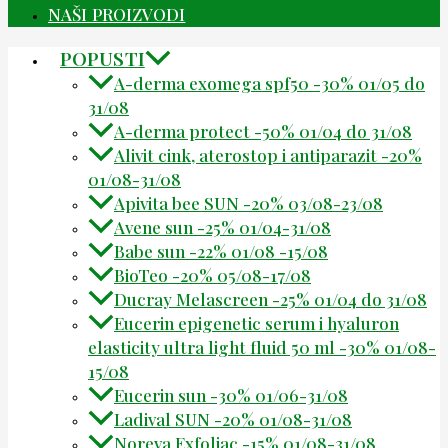
NAŠI PROIZVODI
POPUSTI
A-derma exomega spf50 -30% 01/05 do
31/08
A-derma protect -50% 01/04 do 31/08
Alivit cink, aterostop i antiparazit -20%
01/08-31/08
Apivita bee SUN -20% 03/08-23/08
Avene sun -25% 01/04-31/08
Babe sun -22% 01/08 -15/08
BioTeo -20% 05/08-17/08
Ducray Melascreen -25% 01/04 do 31/08
Eucerin epigenetic serum i hyaluron
elasticity ultra light fluid 50 ml -30% 01/08-
15/08
Eucerin sun -30% 01/06-31/08
Ladival SUN -20% 01/08-31/08
Noreva Exfoliac -15% 01/08-31/08