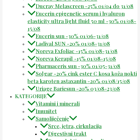
Ducray Melascreen -25% 01/04 do 31/08
Eucerin epigenetic serum i hyaluron
elasticity ultra light fluid 50 ml -30% 01/08-
15/08
Eucerin sun -30% 01/06-31/08
Ladival SUN -20% 01/08-31/08
Noreva Exfoliac -15% 01/08-31/08
Noreva Kerapil -15% 01/08-15/08
Pharmaceris sun -30% 01/05-31/08
Solgar -20% cink ester C kosa koža nokti
beta karoten astaxantin -20% 01/08/15/08
Uriage Bariesun -20% 03/08-23/08
KATEGORIJE
Vitamini i minerali
Imunitet
Samoliječenje
Srce, jetra, cirkulacija
Digestivni trakt