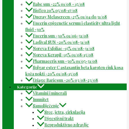
Babe sun -22% 01/08 – 15/08
BioTeo 20% 05/08-17/08
Ducray Melascreen -25% 01/04 do 31/08
Eucerin epigenetic serum i elasticity ultra light
fluid -30%
Eucerin sun -30% 01/06-31/08
Ladival SUN -20% 01/08-31/08
Noreva Exfoliac -15% 01/08-31/08
Noreva Kerapil -15% 01/08-15/08
Pharmaceris sun -30% 01/05-31/08
Solgar ester C astaxantin beta karoten cink kosa
koža nokti -20% 01/08-15/08
Uriage Bariesun -20% 03/08-23/08
Kategorije
Vitamini i minerali
Imunitet
Samoliječenje
Srce, jetra, cirkulacija
Digestivni trakt
Reproduktivno zdravlje