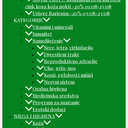
cink kosa koža nokti -20% 01/08-15/08
Uriage Bariesun -20% 03/08-23/08
KATEGORIJE
Vitamini i minerali
Imunitet
Samoliječenje
Srce, jetra, cirkulacija
Digestivni trakt
Reproduktivno zdravlje
Uho, grlo, nos
Kosti, zglobovi i mišići
Nervni sistem
Oralna higijena
Medicinska sredstva
Program za sunčanje
Erotski dodaci
NJEGA I HIGIJENA
Koža