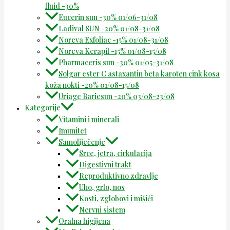
fluid -30%
Eucerin sun -30% 01/06-31/08
Ladival SUN -20% 01/08-31/08
Noreva Exfoliac -15% 01/08-31/08
Noreva Kerapil -15% 01/08-15/08
Pharmaceris sun -30% 01/05-31/08
Solgar ester C astaxantin beta karoten cink kosa
koža nokti -20% 01/08-15/08
Uriage Bariesun -20% 03/08-23/08
Kategorije
Vitamini i minerali
Imunitet
Samoliječenje
Srce, jetra, cirkulacija
Digestivni trakt
Reproduktivno zdravlje
Uho, grlo, nos
Kosti, zglobovi i mišići
Nervni sistem
Oralna higijena