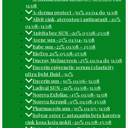
31/08
A-derma protect -50% 01/04 do 31/08
Alivit cink, aterostop i antiparazit -20%
01/08-31/08
Apivita bee SUN -20% 03/08-23/08
Avene sun -25% 01/04-31/08
Babe sun -22% 01/08 – 15/08
BioTeo 20% 05/08-17/08
Ducray Melascreen -25% 01/04 do 31/08
Eucerin epigenetic serum i elasticity
ultra light fluid -30%
Eucerin sun -30% 01/06-31/08
Ladival SUN -20% 01/08-31/08
Noreva Exfoliac -15% 01/08-31/08
Noreva Kerapil -15% 01/08-15/08
Pharmaceris sun -30% 01/05-31/08
Solgar ester C astaxantin beta karoten
cink kosa koža nokti -20% 01/08-15/08