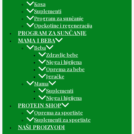
Kosa
Suplementi
Program za sunčanje
Opekotine i regeneracija
PROGRAM ZA SUNČANJE
MAMA I BEBA
Beba
Zdravlje bebe
Njega i higijena
Oprema za bebe
Igračke
Mama
Suplementi
Njega i higijena
PROTEIN SHOP
Oprema za sportiste
Suplementi za sportiste
NAŠI PROIZVODI