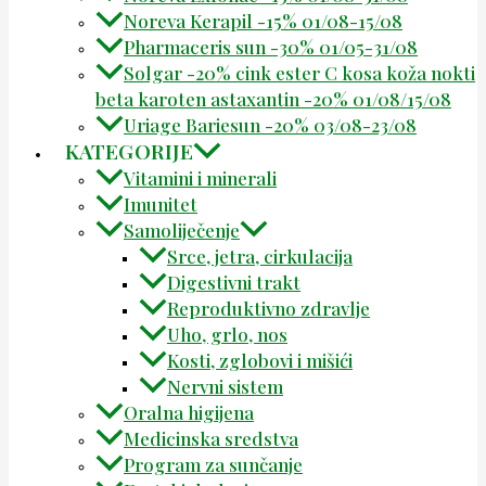
Noreva Kerapil -15% 01/08-15/08
Pharmaceris sun -30% 01/05-31/08
Solgar -20% cink ester C kosa koža nokti
beta karoten astaxantin -20% 01/08/15/08
Uriage Bariesun -20% 03/08-23/08
KATEGORIJE
Vitamini i minerali
Imunitet
Samoliječenje
Srce, jetra, cirkulacija
Digestivni trakt
Reproduktivno zdravlje
Uho, grlo, nos
Kosti, zglobovi i mišići
Nervni sistem
Oralna higijena
Medicinska sredstva
Program za sunčanje