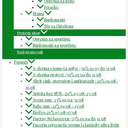
Oprema za bebe
Igračke
Mama
Suplementi
Njega i higijena
Protein shop
Oprema za sportiste
Suplementi za sportiste
Naši proizvodi
Popusti
A-derma exomega spf50 -30% 01/05 do 31/08
A-derma protect -50% 01/04 do 31/08
Alivit cink, aterostop i antiparazit -20% 01/08-
31/08
Apivita bee SUN -20% 03/08-23/08
Avene sun -25% 01/04-31/08
Babe sun -22% 01/08 – 15/08
BioTeo 20% 05/08-17/08
Ducray Melascreen -25% 01/04 do 31/08
Eucerin epigenetic serum i elasticity ultra light