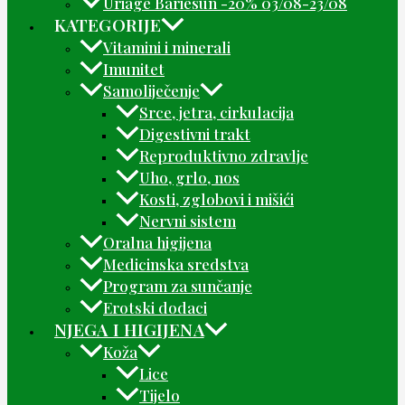
Uriage Bariesun -20% 03/08-23/08
KATEGORIJE
Vitamini i minerali
Imunitet
Samoliječenje
Srce, jetra, cirkulacija
Digestivni trakt
Reproduktivno zdravlje
Uho, grlo, nos
Kosti, zglobovi i mišići
Nervni sistem
Oralna higijena
Medicinska sredstva
Program za sunčanje
Erotski dodaci
NJEGA I HIGIJENA
Koža
Lice
Tijelo