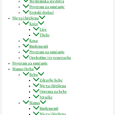
Medicinska sredstva
Program za sunčanje
Erotski dodaci
Njega i higijena
Koža
Lice
Tijelo
Kosa
Suplementi
Program za sunčanje
Opekotine i regeneracija
Program za sunčanje
Mama i beba
Beba
Zdravlje bebe
Njega i higijena
Oprema za bebe
Igračke
Mama
Suplementi
Njega i higijena