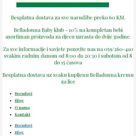
Facebook
Instagram
Tiktok
Phone-alt
Envelope
Besplatna dostava za sve narudžbe preko 60 KM.
Belladonna Baby klub - 10% na kompletan bebi
asortiman proizvoda za djecu uzrasta do dvije godine.
Za sve informacije i savjete pozovite nas na 059/260-410
svakim radnim danom od 8:00 do 20:30 i subotom od 8
do 15 časova
Besplatna dostava uz svaku kupljenu Belladonna kremu
za lice
Brendovi
Blog
O nama
Kontakt
Brendovi
Blog