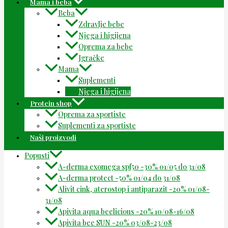
Mama i beba
Beba
Zdravlje bebe
Njega i higijena
Oprema za bebe
Igračke
Mama
Suplementi
Njega i higijena
Protein shop
Oprema za sportiste
Suplementi za sportiste
Naši proizvodi
Popusti
A-derma exomega spf50 -30% 01/05 do 31/08
A-derma protect -50% 01/04 do 31/08
Alivit cink, aterostop i antiparazit -20% 01/08-
31/08
Apivita aqua beelicious -20% 10/08-16/08
Apivita bee SUN -20% 03/08-23/08