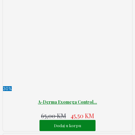
30%
A-Derma Exomega Control...
65,00
KM
45,50
KM
Dodaj u korpu