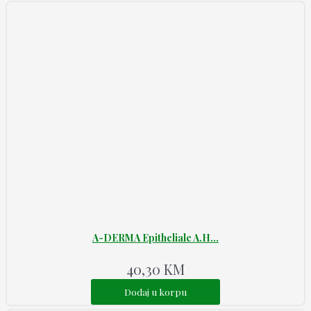
A-DERMA Epitheliale A.H...
40,30
KM
Dodaj u korpu