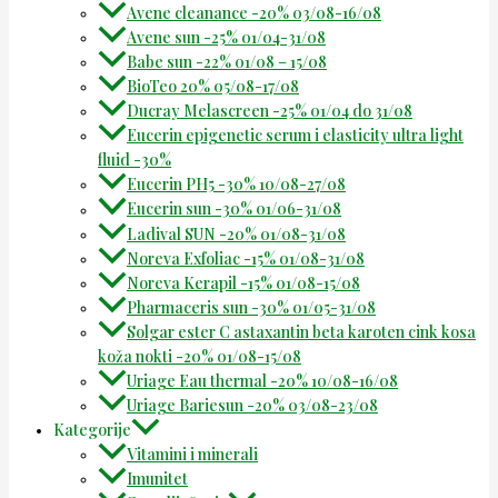
Avene cleanance -20% 03/08-16/08
Avene sun -25% 01/04-31/08
Babe sun -22% 01/08 – 15/08
BioTeo 20% 05/08-17/08
Ducray Melascreen -25% 01/04 do 31/08
Eucerin epigenetic serum i elasticity ultra light
fluid -30%
Eucerin PH5 -30% 10/08-27/08
Eucerin sun -30% 01/06-31/08
Ladival SUN -20% 01/08-31/08
Noreva Exfoliac -15% 01/08-31/08
Noreva Kerapil -15% 01/08-15/08
Pharmaceris sun -30% 01/05-31/08
Solgar ester C astaxantin beta karoten cink kosa
koža nokti -20% 01/08-15/08
Uriage Eau thermal -20% 10/08-16/08
Uriage Bariesun -20% 03/08-23/08
Kategorije
Vitamini i minerali
Imunitet