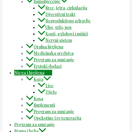
Samoliječenje
Srce, jetra, cirkulacija
Digestivni trakt
Reproduktivno zdravlje
Uho, grlo, nos
Kosti, zglobovi i mišići
Nervni sistem
Oralna higijena
Medicinska sredstva
Program za sunčanje
Erotski dodaci
Njega i higijena
Koža
Lice
Tijelo
Kosa
Suplementi
Program za sunčanje
Opekotine i regeneracija
Program za sunčanje
Mama i beba