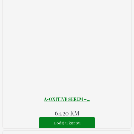
A-OXITIVE SERUM –...
64,20
KM
Dodaj u korpu