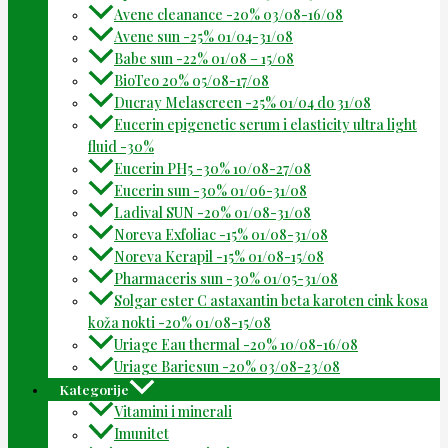
Avene cleanance -20% 03/08-16/08
Avene sun -25% 01/04-31/08
Babe sun -22% 01/08 – 15/08
BioTeo 20% 05/08-17/08
Ducray Melascreen -25% 01/04 do 31/08
Eucerin epigenetic serum i elasticity ultra light
fluid -30%
Eucerin PH5 -30% 10/08-27/08
Eucerin sun -30% 01/06-31/08
Ladival SUN -20% 01/08-31/08
Noreva Exfoliac -15% 01/08-31/08
Noreva Kerapil -15% 01/08-15/08
Pharmaceris sun -30% 01/05-31/08
Solgar ester C astaxantin beta karoten cink kosa
koža nokti -20% 01/08-15/08
Uriage Eau thermal -20% 10/08-16/08
Uriage Bariesun -20% 03/08-23/08
Kategorije
Vitamini i minerali
Imunitet