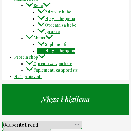
Beba
Zdravlje bebe
Njega i higijena
Oprema za bebe
Igračke
Mama
Suplementi
Njega i higijena
Protein shop
Oprema za sportiste
Suplementi za sportiste
Naši proizvodi
Njega i higijena