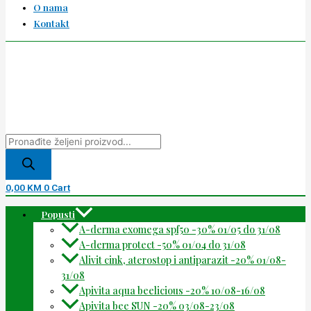
O nama
Kontakt
0,00
KM
0
Cart
Popusti
A-derma exomega spf50 -30% 01/05 do 31/08
A-derma protect -50% 01/04 do 31/08
Alivit cink, aterostop i antiparazit -20% 01/08-
31/08
Apivita aqua beelicious -20% 10/08-16/08
Apivita bee SUN -20% 03/08-23/08