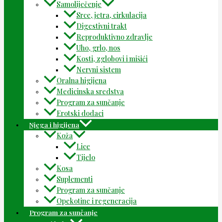
Samoliječenje
Srce, jetra, cirkulacija
Digestivni trakt
Reproduktivno zdravlje
Uho, grlo, nos
Kosti, zglobovi i mišići
Nervni sistem
Oralna higijena
Medicinska sredstva
Program za sunčanje
Erotski dodaci
Njega i higijena
Koža
Lice
Tijelo
Kosa
Suplementi
Program za sunčanje
Opekotine i regeneracija
Program za sunčanje