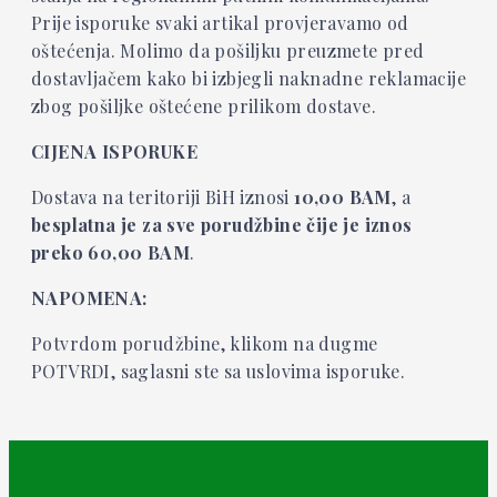
Prije isporuke svaki artikal provjeravamo od
oštećenja. Molimo da pošiljku preuzmete pred
dostavljačem kako bi izbjegli naknadne reklamacije
zbog pošiljke oštećene prilikom dostave.
CIJENA ISPORUKE
Dostava na teritoriji BiH iznosi
10,00
BAM
, a
besplatna je za sve porudžbine čije je iznos
preko 60,00 BAM
.
NAPOMENA:
Potvrdom porudžbine, klikom na dugme
POTVRDI, saglasni ste sa uslovima isporuke.