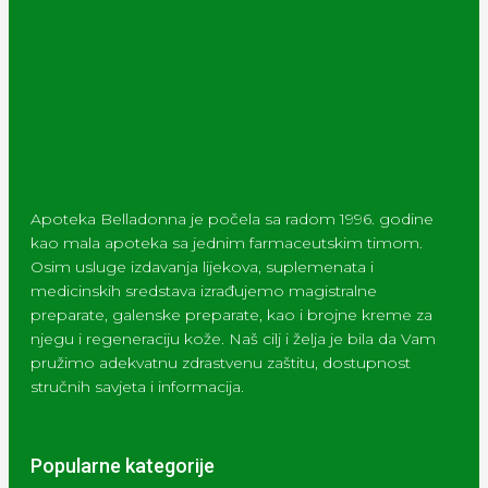
Apoteka Belladonna je počela sa radom 1996. godine
kao mala apoteka sa jednim farmaceutskim timom.
Osim usluge izdavanja lijekova, suplemenata i
medicinskih sredstava izrađujemo magistralne
preparate, galenske preparate, kao i brojne kreme za
njegu i regeneraciju kože. Naš cilj i želja je bila da Vam
pružimo adekvatnu zdrastvenu zaštitu, dostupnost
stručnih savjeta i informacija.
Popularne kategorije