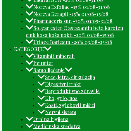
Noreva Exfoliac -15% 01/08-31/08
Noreva Kerapil -15% 01/08-15/08
Pharmaceris sun -30% 01/05-31/08
Solgar ester C astaxantin beta karoten
cink kosa koža nokti -20% 01/08-15/08
Uriage Bariesun -20% 03/08-23/08
KATEGORIJE
Vitamini i minerali
Imunitet
Samoliječenje
Srce, jetra, cirkulacija
Digestivni trakt
Reproduktivno zdravlje
Uho, grlo, nos
Kosti, zglobovi i mišići
Nervni sistem
Oralna higijena
Medicinska sredstva