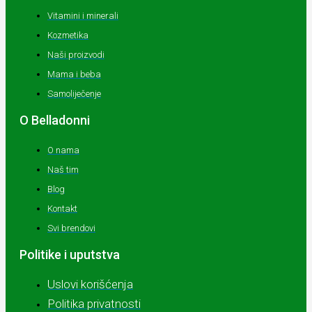
Vitamini i minerali
Kozmetika
Naši proizvodi
Mama i beba
Samoliječenje
O Belladonni
O nama
Naš tim
Blog
Kontakt
Svi brendovi
Politike i uputstva
Uslovi korišćenja
Politika privatnosti