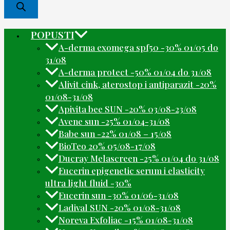
POPUSTI
A-derma exomega spf50 -30% 01/05 do
31/08
A-derma protect -50% 01/04 do 31/08
Alivit cink, aterostop i antiparazit -20%
01/08-31/08
Apivita bee SUN -20% 03/08-23/08
Avene sun -25% 01/04-31/08
Babe sun -22% 01/08 – 15/08
BioTeo 20% 05/08-17/08
Ducray Melascreen -25% 01/04 do 31/08
Eucerin epigenetic serum i elasticity
ultra light fluid -30%
Eucerin sun -30% 01/06-31/08
Ladival SUN -20% 01/08-31/08
Noreva Exfoliac -15% 01/08-31/08