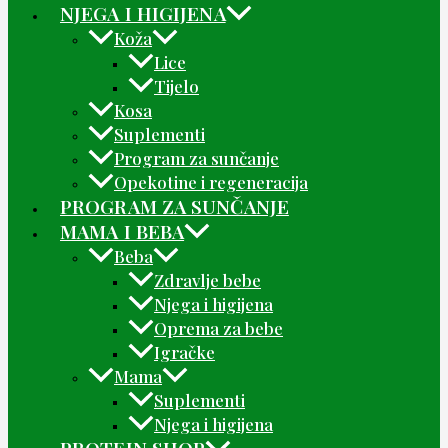
NJEGA I HIGIJENA
Koža
Lice
Tijelo
Kosa
Suplementi
Program za sunčanje
Opekotine i regeneracija
PROGRAM ZA SUNČANJE
MAMA I BEBA
Beba
Zdravlje bebe
Njega i higijena
Oprema za bebe
Igračke
Mama
Suplementi
Njega i higijena
PROTEIN SHOP