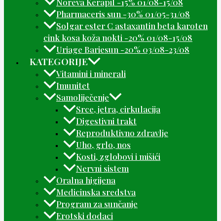
Noreva Kerapil -15% 01/08-15/08
Pharmaceris sun -30% 01/05-31/08
Solgar ester C astaxantin beta karoten
cink kosa koža nokti -20% 01/08-15/08
Uriage Bariesun -20% 03/08-23/08
KATEGORIJE
Vitamini i minerali
Imunitet
Samoliječenje
Srce, jetra, cirkulacija
Digestivni trakt
Reproduktivno zdravlje
Uho, grlo, nos
Kosti, zglobovi i mišići
Nervni sistem
Oralna higijena
Medicinska sredstva
Program za sunčanje
Erotski dodaci