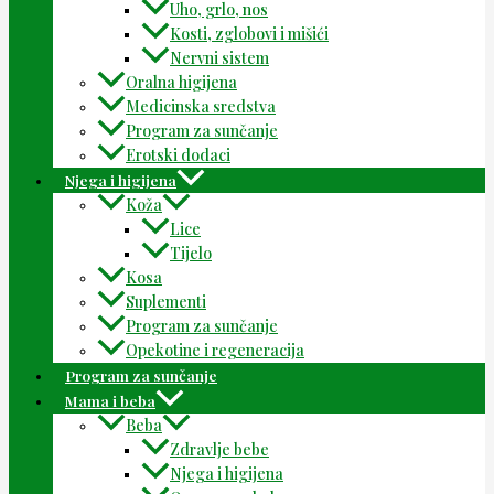
Uho, grlo, nos
Kosti, zglobovi i mišići
Nervni sistem
Oralna higijena
Medicinska sredstva
Program za sunčanje
Erotski dodaci
Njega i higijena
Koža
Lice
Tijelo
Kosa
Suplementi
Program za sunčanje
Opekotine i regeneracija
Program za sunčanje
Mama i beba
Beba
Zdravlje bebe
Njega i higijena