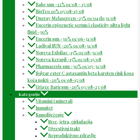
Babe sun -22% 01/08 – 15/08
BioTeo 20% 05/08-17/08
Ducray Melascreen -25% 01/04 do 31/08
Eucerin epigenetic serum i elasticity ultra light
fluid -30%
Eucerin sun -30% 01/06-31/08
Ladival SUN -20% 01/08-31/08
Noreva Exfoliac -15% 01/08-31/08
Noreva Kerapil -15% 01/08-15/08
Pharmaceris sun -30% 01/05-31/08
Solgar ester C astaxantin beta karoten cink kosa
koža nokti -20% 01/08-15/08
Uriage Bariesun -20% 03/08-23/08
Kategorije
Vitamini i minerali
Imunitet
Samoliječenje
Srce, jetra, cirkulacija
Digestivni trakt
Reproduktivno zdravlje