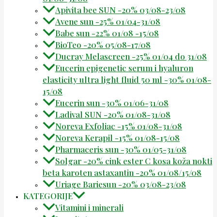
Apivita bee SUN -20% 03/08-23/08
Avene sun -25% 01/04-31/08
Babe sun -22% 01/08 -15/08
BioTeo -20% 05/08-17/08
Ducray Melascreen -25% 01/04 do 31/08
Eucerin epigenetic serum i hyaluron
elasticity ultra light fluid 50 ml -30% 01/08-
15/08
Eucerin sun -30% 01/06-31/08
Ladival SUN -20% 01/08-31/08
Noreva Exfoliac -15% 01/08-31/08
Noreva Kerapil -15% 01/08-15/08
Pharmaceris sun -30% 01/05-31/08
Solgar -20% cink ester C kosa koža nokti
beta karoten astaxantin -20% 01/08/15/08
Uriage Bariesun -20% 03/08-23/08
KATEGORIJE
Vitamini i minerali