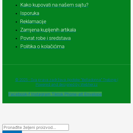
Kako kupovati na našem sajtu?
Isporuka
Reklamacije
Zamjena kupljenih artikala
Povrat robe i sredstava
Politika o kolačićima
© 2025 - Sva prava zadržava Apoteke "Belladonna" Trebinje |
Powered and designed by Webherzz
Facebook-f
Instagram
Tiktok
Phone-alt
Envelope