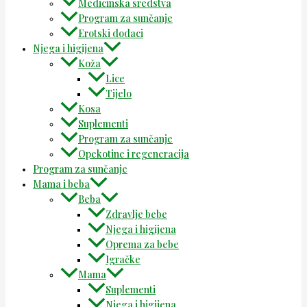
Medicinska sredstva
Program za sunčanje
Erotski dodaci
Njega i higijena
Koža
Lice
Tijelo
Kosa
Suplementi
Program za sunčanje
Opekotine i regeneracija
Program za sunčanje
Mama i beba
Beba
Zdravlje bebe
Njega i higijena
Oprema za bebe
Igračke
Mama
Suplementi
Njega i higijena