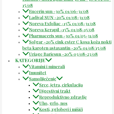
15/08
Eucerin sun -30% 01/06-31/08
Ladival SUN -20% 01/08-31/08
Noreva Exfoliac -15% 01/08-31/08
Noreva Kerapil -15% 01/08-15/08
Pharmaceris sun -30% 01/05-31/08
Solgar -20% cink ester C kosa koža nokti
beta karoten astaxantin -20% 01/08/15/08
Uriage Bariesun -20% 03/08-23/08
KATEGORIJE
Vitamini i minerali
Imunitet
Samoliječenje
Srce, jetra, cirkulacija
Digestivni trakt
Reproduktivno zdravlje
Uho, grlo, nos
Kosti, zglobovi i mišići