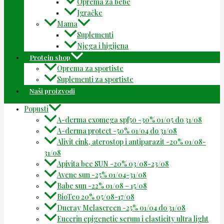
Oprema za bebe
Igračke
Mama
Suplementi
Njega i higijena
Protein shop
Oprema za sportiste
Suplementi za sportiste
Naši proizvodi
Popusti
A-derma exomega spf50 -30% 01/05 do 31/08
A-derma protect -50% 01/04 do 31/08
Alivit cink, aterostop i antiparazit -20% 01/08-
31/08
Apivita bee SUN -20% 03/08-23/08
Avene sun -25% 01/04-31/08
Babe sun -22% 01/08 – 15/08
BioTeo 20% 05/08-17/08
Ducray Melascreen -25% 01/04 do 31/08
Eucerin epigenetic serum i elasticity ultra light