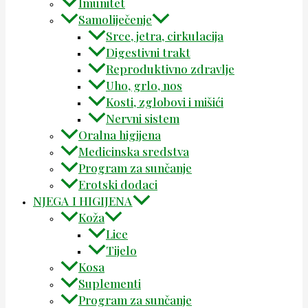
Imunitet
Samoliječenje
Srce, jetra, cirkulacija
Digestivni trakt
Reproduktivno zdravlje
Uho, grlo, nos
Kosti, zglobovi i mišići
Nervni sistem
Oralna higijena
Medicinska sredstva
Program za sunčanje
Erotski dodaci
NJEGA I HIGIJENA
Koža
Lice
Tijelo
Kosa
Suplementi
Program za sunčanje