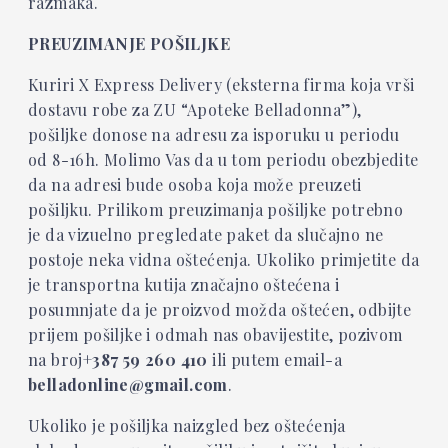
razmaka.
PREUZIMANJE POŠILJKE
Kuriri X Express Delivery
(eksterna firma koja vrši
dostavu robe za ZU “Apoteke Belladonna”),
pošiljke donose na adresu za isporuku u periodu
od 8-16h. Molimo Vas da u tom periodu obezbjedite
da na adresi bude osoba koja može preuzeti
pošiljku. Prilikom preuzimanja pošiljke potrebno
je da vizuelno pregledate paket da slučajno ne
postoje neka vidna oštećenja. Ukoliko primjetite da
je transportna kutija značajno oštećena i
posumnjate da je proizvod možda oštećen, odbijte
prijem pošiljke i odmah nas obavijestite, pozivom
na broj
+387 59 260 410
ili putem email-a
belladonline@gmail.com
.
Ukoliko je pošiljka naizgled bez oštećenja