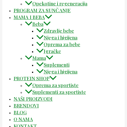
Opekotine i regeneracija
PROGRAM ZA SUNČANJE
MAMA I BEBA
Beba
Zdravlje bebe
Njega i higijena
Oprema za bebe
Igračke
Mama
Suplementi
Njega i higijena
PROTEIN SHOP
Oprema za sportiste
Suplementi za sportiste
NAŠI PROIZVODI
BRENDOVI
BLOG
O NAMA
KONTAKT