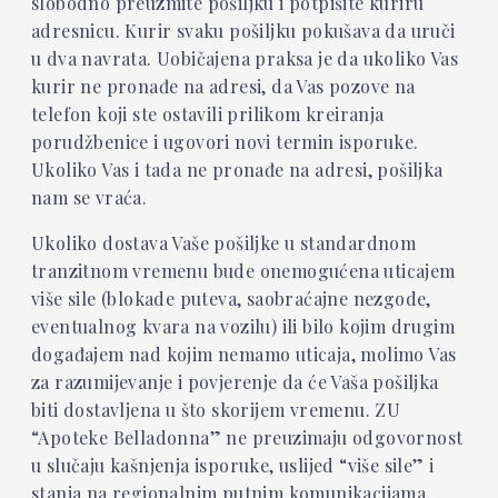
slobodno preuzmite pošiljku i potpišite kuriru
adresnicu. Kurir svaku pošiljku pokušava da uruči
u dva navrata. Uobičajena praksa je da ukoliko Vas
kurir ne pronađe na adresi, da Vas pozove na
telefon koji ste ostavili prilikom kreiranja
porudžbenice i ugovori novi termin isporuke.
Ukoliko Vas i tada ne pronađe na adresi, pošiljka
nam se vraća.
Ukoliko dostava Vaše pošiljke u standardnom
tranzitnom vremenu bude onemogućena uticajem
više sile (blokade puteva, saobraćajne nezgode,
eventualnog kvara na vozilu) ili bilo kojim drugim
događajem nad kojim nemamo uticaja, molimo Vas
za razumijevanje i povjerenje da će Vaša pošiljka
biti dostavljena u što skorijem vremenu. ZU
“Apoteke Belladonna” ne preuzimaju odgovornost
u slučaju kašnjenja isporuke, uslijed “više sile” i
stanja na regionalnim putnim komunikacijama.