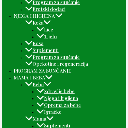
Program za sunčanje
Erotski dodaci
NJEGA I HIGIJENA
Koža
Lice
Tijelo
Kosa
Suplementi
Program za sunčanje
Opekotine i regeneracija
PROGRAM ZA SUNČANJE
MAMA I BEBA
Beba
Zdravlje bebe
Njega i higijena
Oprema za bebe
Igračke
Mama
Suplementi