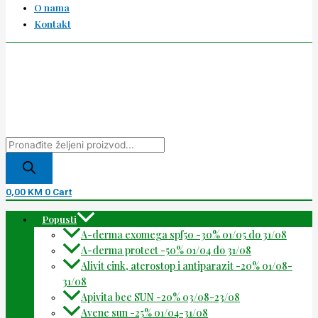
O nama
Kontakt
0,00
KM
0
Cart
Popusti
A-derma exomega spf50 -30% 01/05 do 31/08
A-derma protect -50% 01/04 do 31/08
Alivit cink, aterostop i antiparazit -20% 01/08-
31/08
Apivita bee SUN -20% 03/08-23/08
Avene sun -25% 01/04-31/08