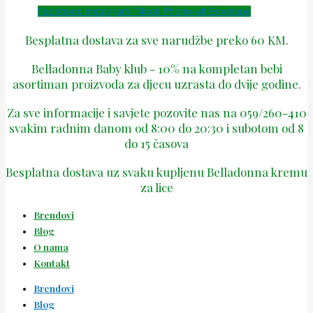
Facebook
Instagram
Tiktok
Phone-alt
Envelope
Besplatna dostava za sve narudžbe preko 60 KM.
Belladonna Baby klub - 10% na kompletan bebi
asortiman proizvoda za djecu uzrasta do dvije godine.
Za sve informacije i savjete pozovite nas na 059/260-410
svakim radnim danom od 8:00 do 20:30 i subotom od 8
do 15 časova
Besplatna dostava uz svaku kupljenu Belladonna kremu
za lice
Brendovi
Blog
O nama
Kontakt
Brendovi
Blog