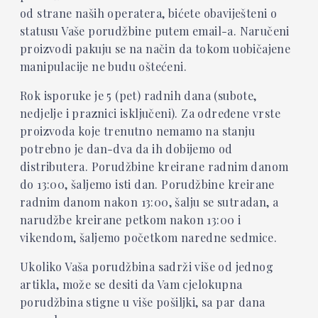
od strane naših operatera, bićete obaviješteni o
statusu Vaše porudžbine putem email-a.
Naručeni
proizvodi pakuju se na način da tokom uobičajene
manipulacije ne budu oštećeni.
Rok isporuke je 5 (pet) radnih dana
(
subote,
nedjelje i praznici isključeni)
. Za određene vrste
proizvoda koje trenutno nemamo na stanju
potrebno je dan-dva da ih dobijemo od
distributera.
Porudžbine kreirane radnim danom
do 13:00, šaljemo isti dan. Porudžbine kreirane
radnim danom nakon 13:00, šalju se sutradan, a
narudžbe kreirane petkom nakon 13:00 i
vikendom, šaljemo početkom naredne sedmice.
Ukoliko Vaša porudžbina sadrži više od jednog
artikla, može se desiti da Vam cjelokupna
porudžbina stigne u više pošiljki, sa par dana