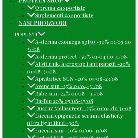
Oprema za sportiste
Suplementi za sportiste
NAŠI PROIZVODI
POPUSTI
A-derma exomega spf50 -30% 01/05 do
31/08
A-derma protect -50% 01/04 do 31/08
Alivit cink, aterostop i antiparazit -20%
01/08-31/08
Apivita bee SUN -20% 03/08-23/08
Avene sun -25% 01/04-31/08
Babe sun -22% 01/08 – 15/08
BioTeo 20% 05/08-17/08
Ducray Melascreen -25% 01/04 do 31/08
Eucerin epigenetic serum i elasticity
ultra light fluid -30%
Eucerin sun -30% 01/06-31/08
Ladival SUN -20% 01/08-31/08