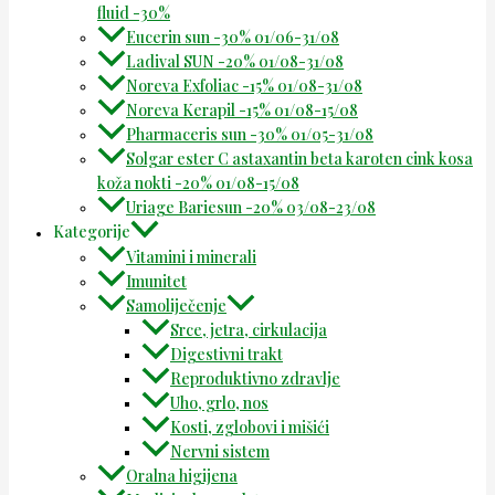
fluid -30%
Eucerin sun -30% 01/06-31/08
Ladival SUN -20% 01/08-31/08
Noreva Exfoliac -15% 01/08-31/08
Noreva Kerapil -15% 01/08-15/08
Pharmaceris sun -30% 01/05-31/08
Solgar ester C astaxantin beta karoten cink kosa
koža nokti -20% 01/08-15/08
Uriage Bariesun -20% 03/08-23/08
Kategorije
Vitamini i minerali
Imunitet
Samoliječenje
Srce, jetra, cirkulacija
Digestivni trakt
Reproduktivno zdravlje
Uho, grlo, nos
Kosti, zglobovi i mišići
Nervni sistem
Oralna higijena