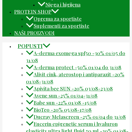
Njega i higijena
PROTEIN SHOP
Oprema za sportiste
Suplementi za sportiste
NAŠI PROIZVODI
POPUSTI
A-derma exomega spf50 -30% 01/05 do
31/08
A-derma protect -50% 01/04 do 31/08
Alivit cink, aterostop i antiparazit -20%
01/08-31/08
Apivita bee SUN -20% 03/08-23/08
Avene sun -25% 01/04-31/08
Babe sun -22% 01/08 -15/08
BioTeo -20% 05/08-17/08
Ducray Melascreen -25% 01/04 do 31/08
Eucerin epigenetic serum i hyaluron
elasticity ultra light fluid 50 ml -30% 01/08-