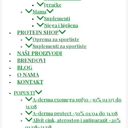
Igračke
Mama
Suplementi
Njega i higijena
PROTEIN SHOP
Oprema za sportiste
Suplementi za sportiste
NAŠI PROIZVODI
BRENDOVI
BLOG
O NAMA
KONTAKT
POPUSTI
A-derma exomega spf50 -30% 01/05 do
31/08
A-derma protect -50% 01/04 do 31/08
Alivit cink, aterostop i antiparazit -20%
01/08-31/08