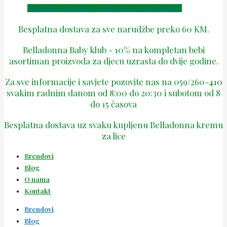
Facebook
Instagram
Tiktok
Phone-alt
Envelope
Besplatna dostava za sve narudžbe preko 60 KM.
Belladonna Baby klub - 10% na kompletan bebi
asortiman proizvoda za djecu uzrasta do dvije godine.
Za sve informacije i savjete pozovite nas na 059/260-410
svakim radnim danom od 8:00 do 20:30 i subotom od 8
do 15 časova
Besplatna dostava uz svaku kupljenu Belladonna kremu
za lice
Brendovi
Blog
O nama
Kontakt
Brendovi
Blog