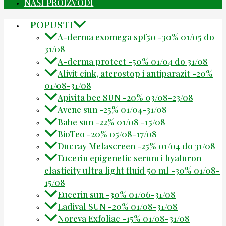
NAŠI PROIZVODI
POPUSTI
A-derma exomega spf50 -30% 01/05 do
31/08
A-derma protect -50% 01/04 do 31/08
Alivit cink, aterostop i antiparazit -20%
01/08-31/08
Apivita bee SUN -20% 03/08-23/08
Avene sun -25% 01/04-31/08
Babe sun -22% 01/08 -15/08
BioTeo -20% 05/08-17/08
Ducray Melascreen -25% 01/04 do 31/08
Eucerin epigenetic serum i hyaluron
elasticity ultra light fluid 50 ml -30% 01/08-
15/08
Eucerin sun -30% 01/06-31/08
Ladival SUN -20% 01/08-31/08
Noreva Exfoliac -15% 01/08-31/08