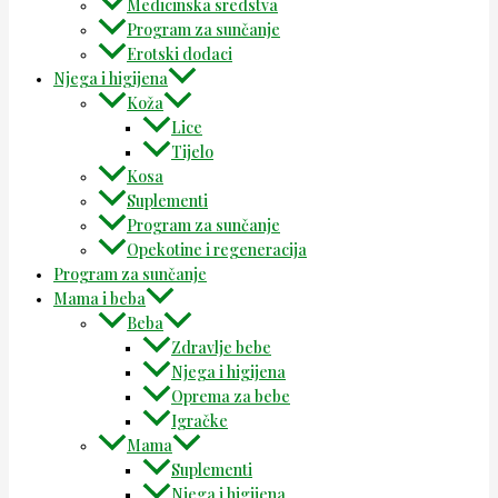
Medicinska sredstva
Program za sunčanje
Erotski dodaci
Njega i higijena
Koža
Lice
Tijelo
Kosa
Suplementi
Program za sunčanje
Opekotine i regeneracija
Program za sunčanje
Mama i beba
Beba
Zdravlje bebe
Njega i higijena
Oprema za bebe
Igračke
Mama
Suplementi
Njega i higijena