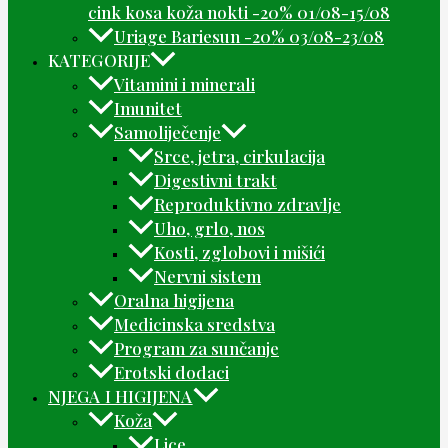
cink kosa koža nokti -20% 01/08-15/08
Uriage Bariesun -20% 03/08-23/08
KATEGORIJE
Vitamini i minerali
Imunitet
Samoliječenje
Srce, jetra, cirkulacija
Digestivni trakt
Reproduktivno zdravlje
Uho, grlo, nos
Kosti, zglobovi i mišići
Nervni sistem
Oralna higijena
Medicinska sredstva
Program za sunčanje
Erotski dodaci
NJEGA I HIGIJENA
Koža
Lice