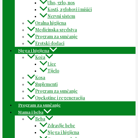
Uho, grlo, nos
Kosti, zglobovi i mišići
Nervni sistem
Oralna higijena
Medicinska sredstva
Program za sunčanje
Erotski dodaci
Njega i higijena
Koža
Lice
Tijelo
Kosa
Suplementi
Program za sunčanje
Opekotine i regeneracija
Program za sunčanje
Mama i beba
Beba
Zdravlje bebe
Njega i higijena