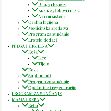
Uho, grlo, nos
Kosti, zglobovi i mišići
Nervni sistem
Oralna higijena
Medicinska sredstva
Program za sunčanje
Erotski dodaci
NJEGA I HIGIJENA
Koža
Lice
Tijelo
Kosa
Suplementi
Program za sunčanje
Opekotine i regeneracija
PROGRAM ZA SUNČANJE
MAMA I BEBA
Beba