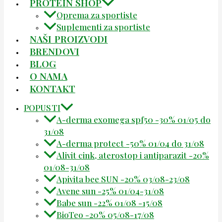
PROTEIN SHOP
Oprema za sportiste
Suplementi za sportiste
NAŠI PROIZVODI
BRENDOVI
BLOG
O NAMA
KONTAKT
POPUSTI
A-derma exomega spf50 -30% 01/05 do
31/08
A-derma protect -50% 01/04 do 31/08
Alivit cink, aterostop i antiparazit -20%
01/08-31/08
Apivita bee SUN -20% 03/08-23/08
Avene sun -25% 01/04-31/08
Babe sun -22% 01/08 -15/08
BioTeo -20% 05/08-17/08