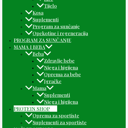
Tijelo
Kosa
Suplementi
Program za sunčanje
Opekotine i regeneracija
PROGRAM ZA SUNČANJE
MAMA I BEBA
Beba
Zdravlje bebe
Njega i higijena
Oprema za bebe
Igračke
Mama
Suplementi
Njega i higijena
PROTEIN SHOP
Oprema za sportiste
Suplementi za sportiste