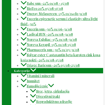
Babe sun -22% 01/08 – 15/08
BioTeo 20% 05/08-17/08
Ducray Melascreen -25% 01/04 do 31/08
Eucerin epigenetic serum i elasticity ultra light
fluid -30%
Eucerin sun -30% 01/06-31/08
Ladival SUN -20% 01/08-31/08
Noreva Exfoliac -15% 01/08-31/08
Noreva Kerapil -15% 01/08-15/08
Pharmaceris sun -30% 01/05-31/08
Solgar ester C astaxantin beta karoten cink kosa
koža nokti -20% 01/08-15/08
Uriage Bariesun -20% 03/08-23/08
Kategorije
Vitamini i minerali
Imunitet
Samoliječenje
Srce, jetra, cirkulacija
Digestivni trakt
Reproduktivno zdravlje