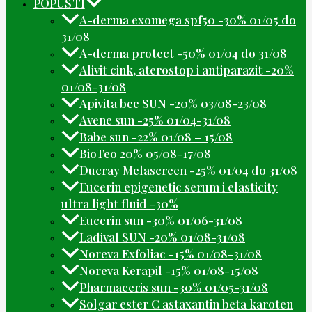
POPUSTI
A-derma exomega spf50 -30% 01/05 do
31/08
A-derma protect -50% 01/04 do 31/08
Alivit cink, aterostop i antiparazit -20%
01/08-31/08
Apivita bee SUN -20% 03/08-23/08
Avene sun -25% 01/04-31/08
Babe sun -22% 01/08 – 15/08
BioTeo 20% 05/08-17/08
Ducray Melascreen -25% 01/04 do 31/08
Eucerin epigenetic serum i elasticity
ultra light fluid -30%
Eucerin sun -30% 01/06-31/08
Ladival SUN -20% 01/08-31/08
Noreva Exfoliac -15% 01/08-31/08
Noreva Kerapil -15% 01/08-15/08
Pharmaceris sun -30% 01/05-31/08
Solgar ester C astaxantin beta karoten