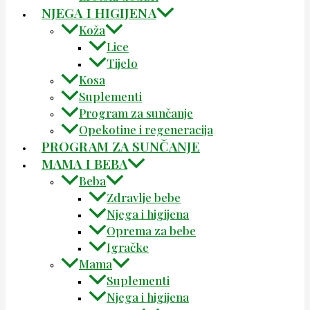
NJEGA I HIGIJENA
Koža
Lice
Tijelo
Kosa
Suplementi
Program za sunčanje
Opekotine i regeneracija
PROGRAM ZA SUNČANJE
MAMA I BEBA
Beba
Zdravlje bebe
Njega i higijena
Oprema za bebe
Igračke
Mama
Suplementi
Njega i higijena