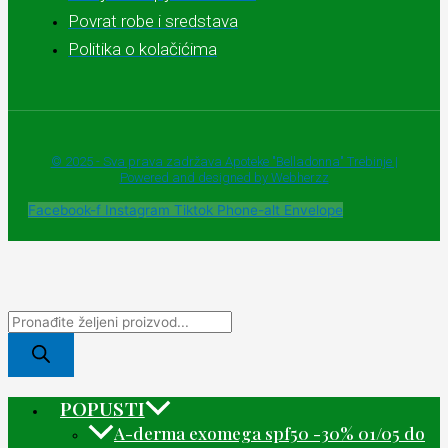
Povrat robe i sredstava
Politika o kolačićima
© 2025 - Sva prava zadržava Apoteke "Belladonna" Trebinje |
Powered and designed by Webherzz
Facebook-f
Instagram
Tiktok
Phone-alt
Envelope
POPUSTI
A-derma exomega spf50 -30% 01/05 do