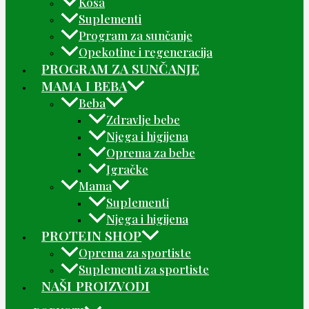
Kosa
Suplementi
Program za sunčanje
Opekotine i regeneracija
PROGRAM ZA SUNČANJE
MAMA I BEBA
Beba
Zdravlje bebe
Njega i higijena
Oprema za bebe
Igračke
Mama
Suplementi
Njega i higijena
PROTEIN SHOP
Oprema za sportiste
Suplementi za sportiste
NAŠI PROIZVODI