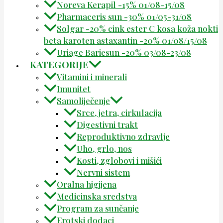
Noreva Kerapil -15% 01/08-15/08
Pharmaceris sun -30% 01/05-31/08
Solgar -20% cink ester C kosa koža nokti
beta karoten astaxantin -20% 01/08/15/08
Uriage Bariesun -20% 03/08-23/08
KATEGORIJE
Vitamini i minerali
Imunitet
Samoliječenje
Srce, jetra, cirkulacija
Digestivni trakt
Reproduktivno zdravlje
Uho, grlo, nos
Kosti, zglobovi i mišići
Nervni sistem
Oralna higijena
Medicinska sredstva
Program za sunčanje
Erotski dodaci