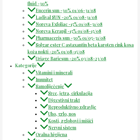
fluid -30%
Eucerin sun -30% 01/06-31/08
Ladival SUN -20% 01/08-31/08
Noreva Exfoliac -15% 01/08-31/08
Noreva Kerapil -15% 01/08-15/08
Pharmaceris sun -30% 01/05-31/08
Solgar ester C astaxantin beta karoten cink kosa
koža nokti -20% 01/08-15/08
Uriage Bariesun -20% 03/08-23/08
Kategorije
Vitamini i minerali
Imunitet
Samoliječenje
Srce, jetra, cirkulacija
Digestivni trakt
Reproduktivno zdravlje
Uho, grlo, nos
Kosti, zglobovi i mišići
Nervni sistem
Oralna higijena