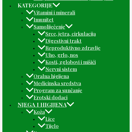
KATEGORIJE
Vitamini i minerali
Imunitet
Samoliječenje
Srce, jetra, cirkulacija
Digestivni trakt
Reproduktivno zdravlje
Uho, grlo, nos
Kosti, zglobovi i mišići
Nervni sistem
Oralna higijena
Medicinska sredstva
Program za sunčanje
Erotski dodaci
NJEGA I HIGIJENA
Koža
Lice
Tijelo