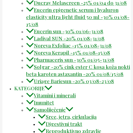
Ducray Melascreen -25% 01/04 do 31/08
Eucerin epigenetic serum i hyaluron
elasticity ultra light fluid 50 ml -30% 01/08-
15/08
Eucerin sun -30% 01/06-31/08
Ladival SUN -20% 01/08-31/08
Noreva Exfoliac -15% 01/08-31/08
Noreva Kerapil -15% 01/08-15/08
Pharmaceris sun -30% 01/05-31/08
Solgar -20% cink ester C kosa koža nokti
beta karoten astaxantin -20% 01/08/15/08
Uriage Bariesun -20% 03/08-23/08
KATEGORIJE
Vitamini i minerali
Imunitet
Samoliječenje
Srce, jetra, cirkulacija
Digestivni trakt
Reproduktivno zdravlje