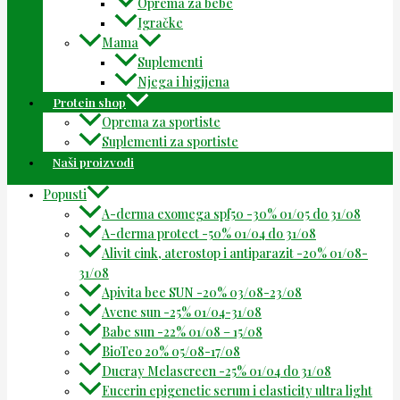
Oprema za bebe
Igračke
Mama
Suplementi
Njega i higijena
Protein shop
Oprema za sportiste
Suplementi za sportiste
Naši proizvodi
Popusti
A-derma exomega spf50 -30% 01/05 do 31/08
A-derma protect -50% 01/04 do 31/08
Alivit cink, aterostop i antiparazit -20% 01/08-
31/08
Apivita bee SUN -20% 03/08-23/08
Avene sun -25% 01/04-31/08
Babe sun -22% 01/08 – 15/08
BioTeo 20% 05/08-17/08
Ducray Melascreen -25% 01/04 do 31/08
Eucerin epigenetic serum i elasticity ultra light