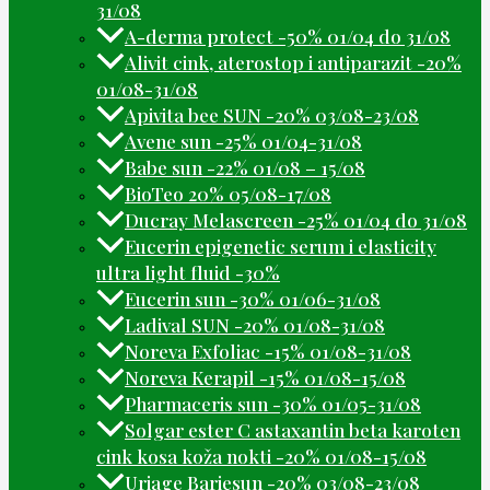
31/08
A-derma protect -50% 01/04 do 31/08
Alivit cink, aterostop i antiparazit -20%
01/08-31/08
Apivita bee SUN -20% 03/08-23/08
Avene sun -25% 01/04-31/08
Babe sun -22% 01/08 – 15/08
BioTeo 20% 05/08-17/08
Ducray Melascreen -25% 01/04 do 31/08
Eucerin epigenetic serum i elasticity
ultra light fluid -30%
Eucerin sun -30% 01/06-31/08
Ladival SUN -20% 01/08-31/08
Noreva Exfoliac -15% 01/08-31/08
Noreva Kerapil -15% 01/08-15/08
Pharmaceris sun -30% 01/05-31/08
Solgar ester C astaxantin beta karoten
cink kosa koža nokti -20% 01/08-15/08
Uriage Bariesun -20% 03/08-23/08