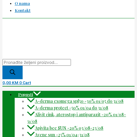
O nama
Kontakt
0,00
KM
0
Cart
Popusti
A-derma exomega spf50 -30% 01/05 do 31/08
A-derma protect -50% 01/04 do 31/08
Alivit cink, aterostop i antiparazit -20% 01/08-
31/08
Apivita bee SUN -20% 03/08-23/08
Avene sun -25% 01/04-31/08