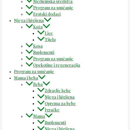
Medicinska sredstva
Program za sunčanje
Erotski dodaci
Njega i higijena
Koža
Lice
Tijelo
Kosa
Suplementi
Program za sunčanje
Opekotine i regeneracija
Program za sunčanje
Mama i beba
Beba
Zdravlje bebe
Njega i higijena
Oprema za bebe
Igračke
Mama
Suplementi
Njega i higijena