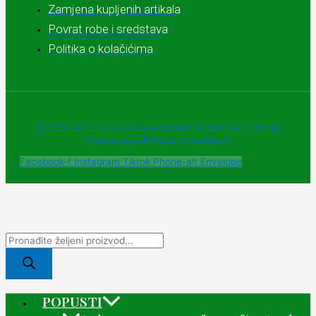
Zamjena kupljenih artikala
Povrat robe i sredstava
Politika o kolačićima
© 2025 - Sva prava zadržava Apoteke "Belladonna" Trebinje |
Powered and designed by Webherzz
Facebook-f
Instagram
Tiktok
Phone-alt
Envelope
POPUSTI