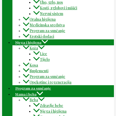
Uho, grlo, nos
Kosti, zglobovi i mišići
Nervni sistem
Oralna higijena
Medicinska sredstva
Program za sunčanje
Erotski dodaci
Njega i higijena
Koža
Lice
Tijelo
Kosa
Suplementi
Program za sunčanje
Opekotine i regeneracija
Program za sunčanje
Mama i beba
Beba
Zdravlje bebe
Njega i higijena