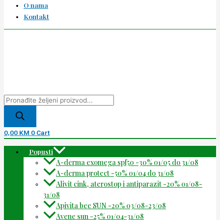
O nama
Kontakt
0,00
KM
0
Cart
Popusti
A-derma exomega spf50 -30% 01/05 do 31/08
A-derma protect -50% 01/04 do 31/08
Alivit cink, aterostop i antiparazit -20% 01/08-
31/08
Apivita bee SUN -20% 03/08-23/08
Avene sun -25% 01/04-31/08