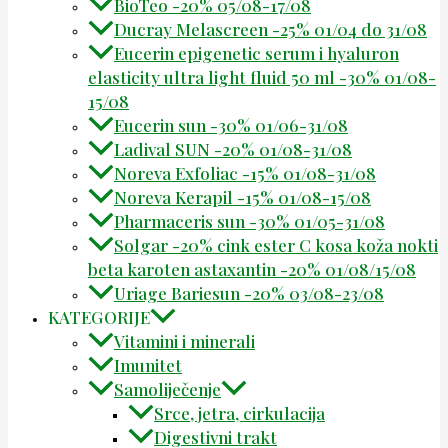
BioTeo -20% 05/08-17/08
Ducray Melascreen -25% 01/04 do 31/08
Eucerin epigenetic serum i hyaluron
elasticity ultra light fluid 50 ml -30% 01/08-
15/08
Eucerin sun -30% 01/06-31/08
Ladival SUN -20% 01/08-31/08
Noreva Exfoliac -15% 01/08-31/08
Noreva Kerapil -15% 01/08-15/08
Pharmaceris sun -30% 01/05-31/08
Solgar -20% cink ester C kosa koža nokti
beta karoten astaxantin -20% 01/08/15/08
Uriage Bariesun -20% 03/08-23/08
KATEGORIJE
Vitamini i minerali
Imunitet
Samoliječenje
Srce, jetra, cirkulacija
Digestivni trakt