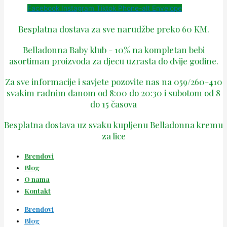
Facebook
Instagram
Tiktok
Phone-alt
Envelope
Besplatna dostava za sve narudžbe preko 60 KM.
Belladonna Baby klub - 10% na kompletan bebi
asortiman proizvoda za djecu uzrasta do dvije godine.
Za sve informacije i savjete pozovite nas na 059/260-410
svakim radnim danom od 8:00 do 20:30 i subotom od 8
do 15 časova
Besplatna dostava uz svaku kupljenu Belladonna kremu
za lice
Brendovi
Blog
O nama
Kontakt
Brendovi
Blog