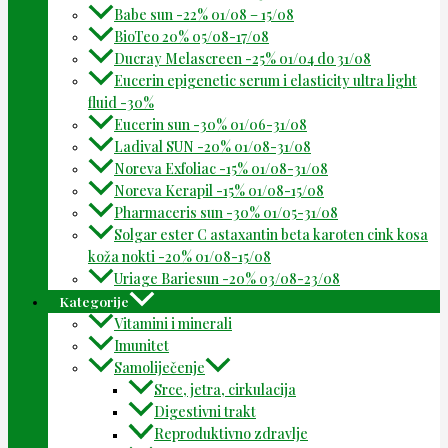
Babe sun -22% 01/08 – 15/08
BioTeo 20% 05/08-17/08
Ducray Melascreen -25% 01/04 do 31/08
Eucerin epigenetic serum i elasticity ultra light
fluid -30%
Eucerin sun -30% 01/06-31/08
Ladival SUN -20% 01/08-31/08
Noreva Exfoliac -15% 01/08-31/08
Noreva Kerapil -15% 01/08-15/08
Pharmaceris sun -30% 01/05-31/08
Solgar ester C astaxantin beta karoten cink kosa
koža nokti -20% 01/08-15/08
Uriage Bariesun -20% 03/08-23/08
Kategorije
Vitamini i minerali
Imunitet
Samoliječenje
Srce, jetra, cirkulacija
Digestivni trakt
Reproduktivno zdravlje