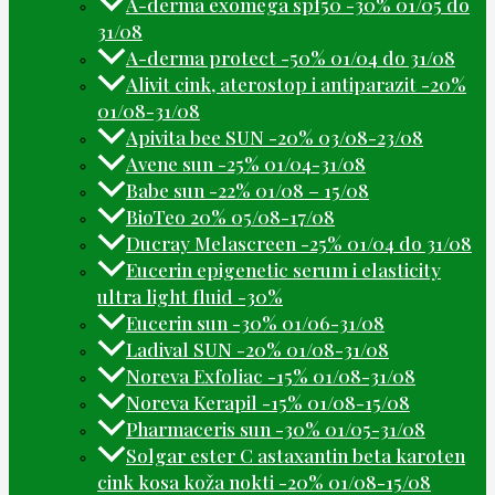
A-derma exomega spf50 -30% 01/05 do
31/08
A-derma protect -50% 01/04 do 31/08
Alivit cink, aterostop i antiparazit -20%
01/08-31/08
Apivita bee SUN -20% 03/08-23/08
Avene sun -25% 01/04-31/08
Babe sun -22% 01/08 – 15/08
BioTeo 20% 05/08-17/08
Ducray Melascreen -25% 01/04 do 31/08
Eucerin epigenetic serum i elasticity
ultra light fluid -30%
Eucerin sun -30% 01/06-31/08
Ladival SUN -20% 01/08-31/08
Noreva Exfoliac -15% 01/08-31/08
Noreva Kerapil -15% 01/08-15/08
Pharmaceris sun -30% 01/05-31/08
Solgar ester C astaxantin beta karoten
cink kosa koža nokti -20% 01/08-15/08