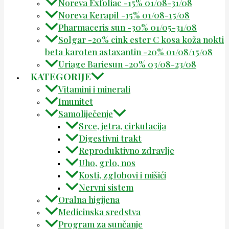
Noreva Exfoliac -15% 01/08-31/08
Noreva Kerapil -15% 01/08-15/08
Pharmaceris sun -30% 01/05-31/08
Solgar -20% cink ester C kosa koža nokti
beta karoten astaxantin -20% 01/08/15/08
Uriage Bariesun -20% 03/08-23/08
KATEGORIJE
Vitamini i minerali
Imunitet
Samoliječenje
Srce, jetra, cirkulacija
Digestivni trakt
Reproduktivno zdravlje
Uho, grlo, nos
Kosti, zglobovi i mišići
Nervni sistem
Oralna higijena
Medicinska sredstva
Program za sunčanje