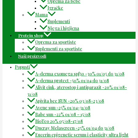
Oprema za bebe
Igračke
Mama
Suplementi
Njega i higijena
Protein shop
Oprema za sportiste
Suplementi za sportiste
Naši proizvodi
Popusti
A-derma exomega spf50 -30% 01/05 do 31/08
A-derma protect -50% 01/04 do 31/08
Alivit cink, aterostop i antiparazit -20% 01/08-
31/08
Apivita bee SUN -20% 03/08-23/08
Avene sun -25% 01/04-31/08
Babe sun -22% 01/08 – 15/08
BioTeo 20% 05/08-17/08
Ducray Melascreen -25% 01/04 do 31/08
Eucerin epigenetic serum i elasticity ultra light