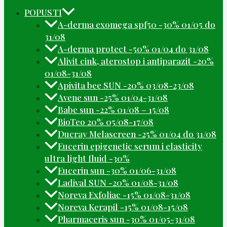
POPUSTI
A-derma exomega spf50 -30% 01/05 do
31/08
A-derma protect -50% 01/04 do 31/08
Alivit cink, aterostop i antiparazit -20%
01/08-31/08
Apivita bee SUN -20% 03/08-23/08
Avene sun -25% 01/04-31/08
Babe sun -22% 01/08 – 15/08
BioTeo 20% 05/08-17/08
Ducray Melascreen -25% 01/04 do 31/08
Eucerin epigenetic serum i elasticity
ultra light fluid -30%
Eucerin sun -30% 01/06-31/08
Ladival SUN -20% 01/08-31/08
Noreva Exfoliac -15% 01/08-31/08
Noreva Kerapil -15% 01/08-15/08
Pharmaceris sun -30% 01/05-31/08