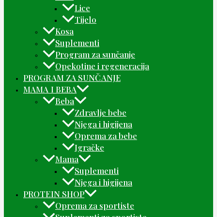
Lice
Tijelo
Kosa
Suplementi
Program za sunčanje
Opekotine i regeneracija
PROGRAM ZA SUNČANJE
MAMA I BEBA
Beba
Zdravlje bebe
Njega i higijena
Oprema za bebe
Igračke
Mama
Suplementi
Njega i higijena
PROTEIN SHOP
Oprema za sportiste
Suplementi za sportiste