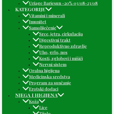
Uriage Bariesun -20% 03/08-23/08
KATEGORIJE
Vitamini i minerali
Imunitet
Samoliječenje
Srce, jetra, cirkulacija
Digestivni trakt
Reproduktivno zdravlje
Uho, grlo, nos
Kosti, zglobovi i mišići
Nervni sistem
Oralna higijena
Medicinska sredstva
Program za sunčanje
Erotski dodaci
NJEGA I HIGIJENA
Koža
Lice
Tijelo