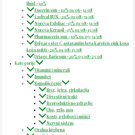
fluid -30%
Eucerin sun -30% 01/06-31/08
Ladival SUN -20% 01/08-31/08
Noreva Exfoliac -15% 01/08-31/08
Noreva Kerapil -15% 01/08-15/08
Pharmaceris sun -30% 01/05-31/08
Solgar ester C astaxantin beta karoten cink kosa
koža nokti -20% 01/08-15/08
Uriage Bariesun -20% 03/08-23/08
Kategorije
Vitamini i minerali
Imunitet
Samoliječenje
Srce, jetra, cirkulacija
Digestivni trakt
Reproduktivno zdravlje
Uho, grlo, nos
Kosti, zglobovi i mišići
Nervni sistem
Oralna higijena