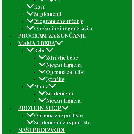
Kosa
Suplementi
Program za sunčanje
Opekotine i regeneracija
PROGRAM ZA SUNČANJE
MAMA I BEBA
Beba
Zdravlje bebe
Njega i higijena
Oprema za bebe
Igračke
Mama
Suplementi
Njega i higijena
PROTEIN SHOP
Oprema za sportiste
Suplementi za sportiste
NAŠI PROIZVODI