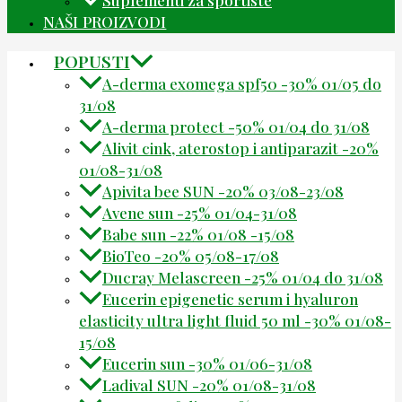
NAŠI PROIZVODI
POPUSTI
A-derma exomega spf50 -30% 01/05 do
31/08
A-derma protect -50% 01/04 do 31/08
Alivit cink, aterostop i antiparazit -20%
01/08-31/08
Apivita bee SUN -20% 03/08-23/08
Avene sun -25% 01/04-31/08
Babe sun -22% 01/08 -15/08
BioTeo -20% 05/08-17/08
Ducray Melascreen -25% 01/04 do 31/08
Eucerin epigenetic serum i hyaluron
elasticity ultra light fluid 50 ml -30% 01/08-
15/08
Eucerin sun -30% 01/06-31/08
Ladival SUN -20% 01/08-31/08