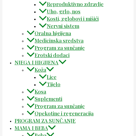
Reproduktivno zdravlje
Uho, grlo, nos
Kosti, zglobovi i mišići
Nervni sistem
Oralna higijena
Medicinska sredstva
Program za sunčanje
Erotski dodaci
NJEGA I HIGIJENA
Koža
Lice
Tijelo
Kosa
Suplementi
Program za sunčanje
Opekotine i regeneracija
PROGRAM ZA SUNČANJE
MAMA I BEBA
Beba