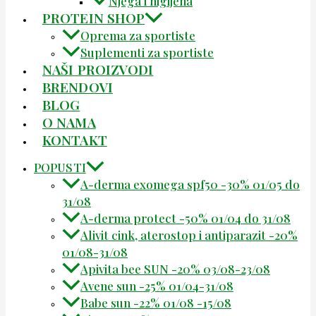
Njega i higijena
PROTEIN SHOP
Oprema za sportiste
Suplementi za sportiste
NAŠI PROIZVODI
BRENDOVI
BLOG
O NAMA
KONTAKT
POPUSTI
A-derma exomega spf50 -30% 01/05 do
31/08
A-derma protect -50% 01/04 do 31/08
Alivit cink, aterostop i antiparazit -20%
01/08-31/08
Apivita bee SUN -20% 03/08-23/08
Avene sun -25% 01/04-31/08
Babe sun -22% 01/08 -15/08