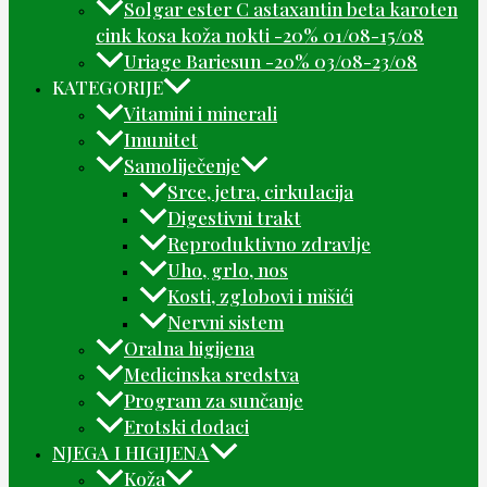
Solgar ester C astaxantin beta karoten
cink kosa koža nokti -20% 01/08-15/08
Uriage Bariesun -20% 03/08-23/08
KATEGORIJE
Vitamini i minerali
Imunitet
Samoliječenje
Srce, jetra, cirkulacija
Digestivni trakt
Reproduktivno zdravlje
Uho, grlo, nos
Kosti, zglobovi i mišići
Nervni sistem
Oralna higijena
Medicinska sredstva
Program za sunčanje
Erotski dodaci
NJEGA I HIGIJENA
Koža