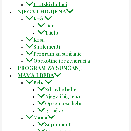
Erotski dodaci
NJEGA I HIGIJENA
Koža
Lice
Tijelo
Kosa
Suplementi
Program za sunčanje
Opekotine i regeneracija
PROGRAM ZA SUNČANJE
MAMA I BEBA
Beba
Zdravlje bebe
Njega i higijena
Oprema za bebe
Igračke
Mama
Suplementi