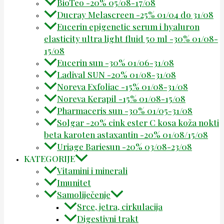
BioTeo -20% 05/08-17/08
Ducray Melascreen -25% 01/04 do 31/08
Eucerin epigenetic serum i hyaluron
elasticity ultra light fluid 50 ml -30% 01/08-
15/08
Eucerin sun -30% 01/06-31/08
Ladival SUN -20% 01/08-31/08
Noreva Exfoliac -15% 01/08-31/08
Noreva Kerapil -15% 01/08-15/08
Pharmaceris sun -30% 01/05-31/08
Solgar -20% cink ester C kosa koža nokti
beta karoten astaxantin -20% 01/08/15/08
Uriage Bariesun -20% 03/08-23/08
KATEGORIJE
Vitamini i minerali
Imunitet
Samoliječenje
Srce, jetra, cirkulacija
Digestivni trakt