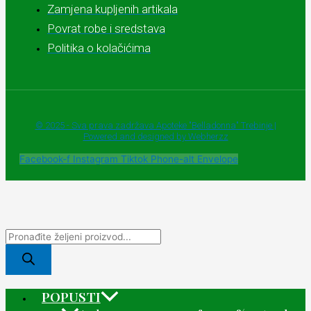
Zamjena kupljenih artikala
Povrat robe i sredstava
Politika o kolačićima
© 2025 - Sva prava zadržava Apoteke "Belladonna" Trebinje |
Powered and designed by Webherzz
Facebook-f
Instagram
Tiktok
Phone-alt
Envelope
POPUSTI