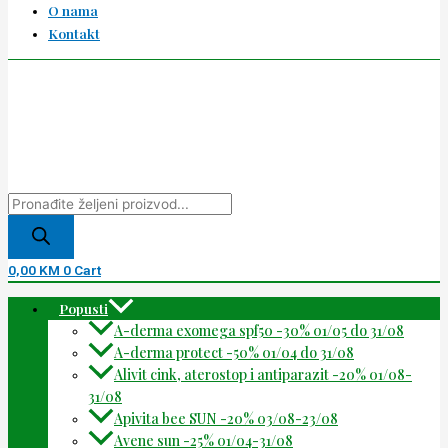
O nama
Kontakt
0,00
KM
0
Cart
Popusti
A-derma exomega spf50 -30% 01/05 do 31/08
A-derma protect -50% 01/04 do 31/08
Alivit cink, aterostop i antiparazit -20% 01/08-
31/08
Apivita bee SUN -20% 03/08-23/08
Avene sun -25% 01/04-31/08