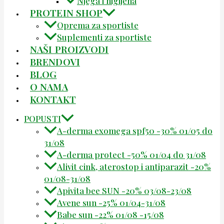
Njega i higijena
PROTEIN SHOP
Oprema za sportiste
Suplementi za sportiste
NAŠI PROIZVODI
BRENDOVI
BLOG
O NAMA
KONTAKT
POPUSTI
A-derma exomega spf50 -30% 01/05 do
31/08
A-derma protect -50% 01/04 do 31/08
Alivit cink, aterostop i antiparazit -20%
01/08-31/08
Apivita bee SUN -20% 03/08-23/08
Avene sun -25% 01/04-31/08
Babe sun -22% 01/08 -15/08