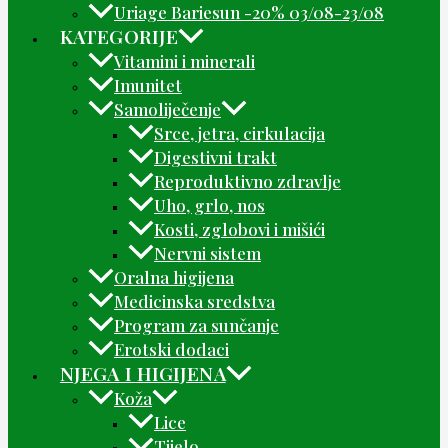
Uriage Bariesun -20% 03/08-23/08
KATEGORIJE
Vitamini i minerali
Imunitet
Samoliječenje
Srce, jetra, cirkulacija
Digestivni trakt
Reproduktivno zdravlje
Uho, grlo, nos
Kosti, zglobovi i mišići
Nervni sistem
Oralna higijena
Medicinska sredstva
Program za sunčanje
Erotski dodaci
NJEGA I HIGIJENA
Koža
Lice
Tijelo