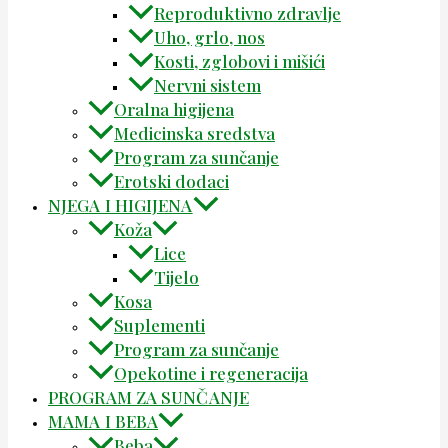
Reproduktivno zdravlje
Uho, grlo, nos
Kosti, zglobovi i mišići
Nervni sistem
Oralna higijena
Medicinska sredstva
Program za sunčanje
Erotski dodaci
NJEGA I HIGIJENA
Koža
Lice
Tijelo
Kosa
Suplementi
Program za sunčanje
Opekotine i regeneracija
PROGRAM ZA SUNČANJE
MAMA I BEBA
Beba