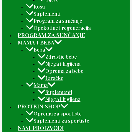
Kosa
Suplementi
Program za sunčanje
Opekotine i regeneracija
PROGRAM ZA SUNČANJE
MAMA I BEBA
Beba
Zdravlje bebe
Njega i higijena
Oprema za bebe
Igračke
Mama
Suplementi
Njega i higijena
PROTEIN SHOP
Oprema za sportiste
Suplementi za sportiste
NAŠI PROIZVODI