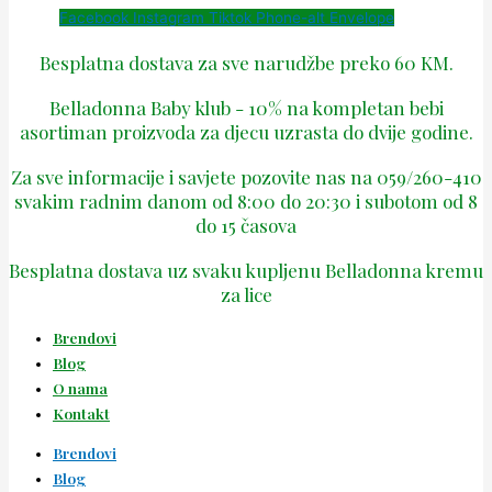
Facebook
Instagram
Tiktok
Phone-alt
Envelope
Besplatna dostava za sve narudžbe preko 60 KM.
Belladonna Baby klub - 10% na kompletan bebi
asortiman proizvoda za djecu uzrasta do dvije godine.
Za sve informacije i savjete pozovite nas na 059/260-410
svakim radnim danom od 8:00 do 20:30 i subotom od 8
do 15 časova
Besplatna dostava uz svaku kupljenu Belladonna kremu
za lice
Brendovi
Blog
O nama
Kontakt
Brendovi
Blog