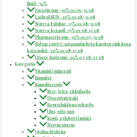
fluid -30%
Eucerin sun -30% 01/06-31/08
Ladival SUN -20% 01/08-31/08
Noreva Exfoliac -15% 01/08-31/08
Noreva Kerapil -15% 01/08-15/08
Pharmaceris sun -30% 01/05-31/08
Solgar ester C astaxantin beta karoten cink kosa
koža nokti -20% 01/08-15/08
Uriage Bariesun -20% 03/08-23/08
Kategorije
Vitamini i minerali
Imunitet
Samoliječenje
Srce, jetra, cirkulacija
Digestivni trakt
Reproduktivno zdravlje
Uho, grlo, nos
Kosti, zglobovi i mišići
Nervni sistem
Oralna higijena