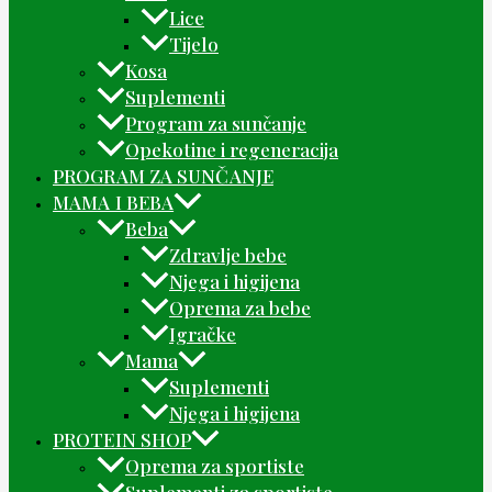
Lice
Tijelo
Kosa
Suplementi
Program za sunčanje
Opekotine i regeneracija
PROGRAM ZA SUNČANJE
MAMA I BEBA
Beba
Zdravlje bebe
Njega i higijena
Oprema za bebe
Igračke
Mama
Suplementi
Njega i higijena
PROTEIN SHOP
Oprema za sportiste
Suplementi za sportiste