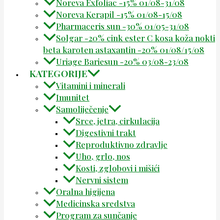
Noreva Exfoliac -15% 01/08-31/08
Noreva Kerapil -15% 01/08-15/08
Pharmaceris sun -30% 01/05-31/08
Solgar -20% cink ester C kosa koža nokti
beta karoten astaxantin -20% 01/08/15/08
Uriage Bariesun -20% 03/08-23/08
KATEGORIJE
Vitamini i minerali
Imunitet
Samoliječenje
Srce, jetra, cirkulacija
Digestivni trakt
Reproduktivno zdravlje
Uho, grlo, nos
Kosti, zglobovi i mišići
Nervni sistem
Oralna higijena
Medicinska sredstva
Program za sunčanje