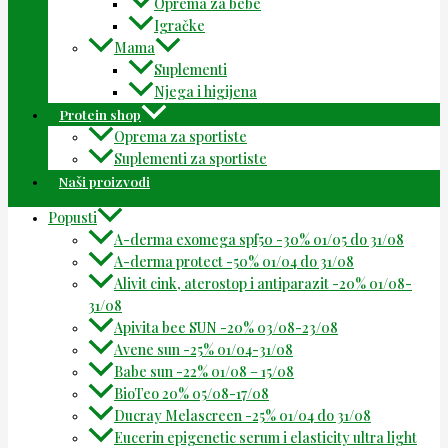
Oprema za bebe
Igračke
Mama
Suplementi
Njega i higijena
Protein shop
Oprema za sportiste
Suplementi za sportiste
Naši proizvodi
Popusti
A-derma exomega spf50 -30% 01/05 do 31/08
A-derma protect -50% 01/04 do 31/08
Alivit cink, aterostop i antiparazit -20% 01/08-
31/08
Apivita bee SUN -20% 03/08-23/08
Avene sun -25% 01/04-31/08
Babe sun -22% 01/08 – 15/08
BioTeo 20% 05/08-17/08
Ducray Melascreen -25% 01/04 do 31/08
Eucerin epigenetic serum i elasticity ultra light