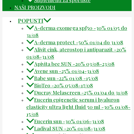
NAŠI PROIZVODI
POPUSTI
A-derma exomega spf50 -30% 01/05 do
31/08
A-derma protect -50% 01/04 do 31/08
Alivit cink, aterostop i antiparazit -20%
01/08-31/08
Apivita bee SUN -20% 03/08-23/08
Avene sun -25% 01/04-31/08
Babe sun -22% 01/08 -15/08
BioTeo -20% 05/08-17/08
Ducray Melascreen -25% 01/04 do 31/08
Eucerin epigenetic serum i hyaluron
elasticity ultra light fluid 50 ml -30% 01/08-
15/08
Eucerin sun -30% 01/06-31/08
Ladival SUN -20% 01/08-31/08