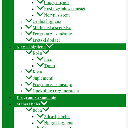
Uho, grlo, nos
Kosti, zglobovi i mišići
Nervni sistem
Oralna higijena
Medicinska sredstva
Program za sunčanje
Erotski dodaci
Njega i higijena
Koža
Lice
Tijelo
Kosa
Suplementi
Program za sunčanje
Opekotine i regeneracija
Program za sunčanje
Mama i beba
Beba
Zdravlje bebe
Njega i higijena