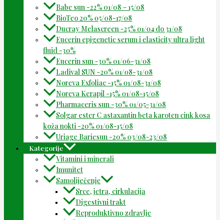
Babe sun -22% 01/08 – 15/08
BioTeo 20% 05/08-17/08
Ducray Melascreen -25% 01/04 do 31/08
Eucerin epigenetic serum i elasticity ultra light
fluid -30%
Eucerin sun -30% 01/06-31/08
Ladival SUN -20% 01/08-31/08
Noreva Exfoliac -15% 01/08-31/08
Noreva Kerapil -15% 01/08-15/08
Pharmaceris sun -30% 01/05-31/08
Solgar ester C astaxantin beta karoten cink kosa
koža nokti -20% 01/08-15/08
Uriage Bariesun -20% 03/08-23/08
Kategorije
Vitamini i minerali
Imunitet
Samoliječenje
Srce, jetra, cirkulacija
Digestivni trakt
Reproduktivno zdravlje