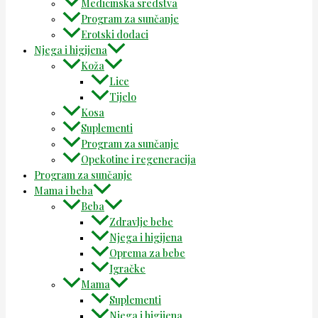
Medicinska sredstva
Program za sunčanje
Erotski dodaci
Njega i higijena
Koža
Lice
Tijelo
Kosa
Suplementi
Program za sunčanje
Opekotine i regeneracija
Program za sunčanje
Mama i beba
Beba
Zdravlje bebe
Njega i higijena
Oprema za bebe
Igračke
Mama
Suplementi
Njega i higijena