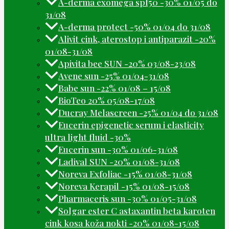
A-derma exomega spf50 -30% 01/05 do
31/08
A-derma protect -50% 01/04 do 31/08
Alivit cink, aterostop i antiparazit -20%
01/08-31/08
Apivita bee SUN -20% 03/08-23/08
Avene sun -25% 01/04-31/08
Babe sun -22% 01/08 – 15/08
BioTeo 20% 05/08-17/08
Ducray Melascreen -25% 01/04 do 31/08
Eucerin epigenetic serum i elasticity
ultra light fluid -30%
Eucerin sun -30% 01/06-31/08
Ladival SUN -20% 01/08-31/08
Noreva Exfoliac -15% 01/08-31/08
Noreva Kerapil -15% 01/08-15/08
Pharmaceris sun -30% 01/05-31/08
Solgar ester C astaxantin beta karoten
cink kosa koža nokti -20% 01/08-15/08