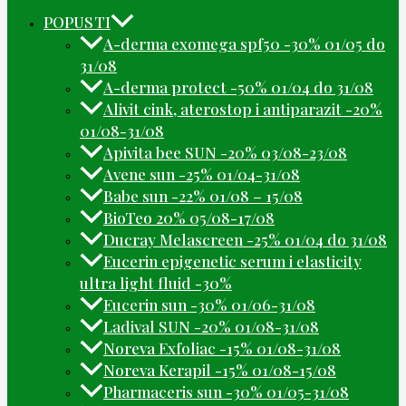
POPUSTI
A-derma exomega spf50 -30% 01/05 do
31/08
A-derma protect -50% 01/04 do 31/08
Alivit cink, aterostop i antiparazit -20%
01/08-31/08
Apivita bee SUN -20% 03/08-23/08
Avene sun -25% 01/04-31/08
Babe sun -22% 01/08 – 15/08
BioTeo 20% 05/08-17/08
Ducray Melascreen -25% 01/04 do 31/08
Eucerin epigenetic serum i elasticity
ultra light fluid -30%
Eucerin sun -30% 01/06-31/08
Ladival SUN -20% 01/08-31/08
Noreva Exfoliac -15% 01/08-31/08
Noreva Kerapil -15% 01/08-15/08
Pharmaceris sun -30% 01/05-31/08