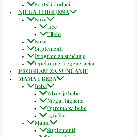
Erotski dodaci
NJEGA I HIGIJENA
Koža
Lice
Tijelo
Kosa
Suplementi
Program za sunčanje
Opekotine i regeneracija
PROGRAM ZA SUNČANJE
MAMA I BEBA
Beba
Zdravlje bebe
Njega i higijena
Oprema za bebe
Igračke
Mama
Suplementi