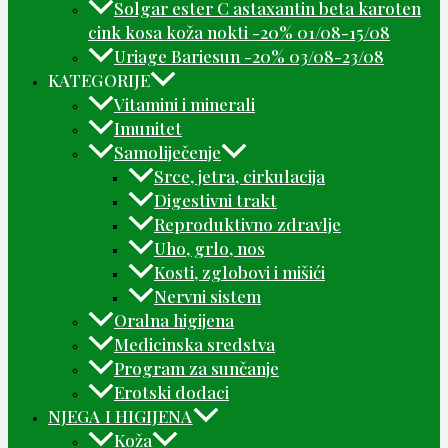
Solgar ester C astaxantin beta karoten
cink kosa koža nokti -20% 01/08-15/08
Uriage Bariesun -20% 03/08-23/08
KATEGORIJE
Vitamini i minerali
Imunitet
Samoliječenje
Srce, jetra, cirkulacija
Digestivni trakt
Reproduktivno zdravlje
Uho, grlo, nos
Kosti, zglobovi i mišići
Nervni sistem
Oralna higijena
Medicinska sredstva
Program za sunčanje
Erotski dodaci
NJEGA I HIGIJENA
Koža