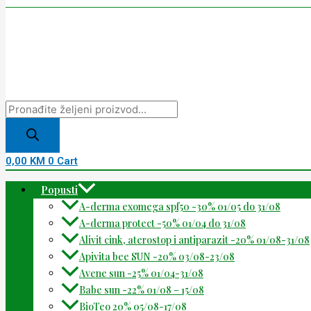
0,00
KM
0
Cart
Popusti
A-derma exomega spf50 -30% 01/05 do 31/08
A-derma protect -50% 01/04 do 31/08
Alivit cink, aterostop i antiparazit -20% 01/08-31/08
Apivita bee SUN -20% 03/08-23/08
Avene sun -25% 01/04-31/08
Babe sun -22% 01/08 – 15/08
BioTeo 20% 05/08-17/08