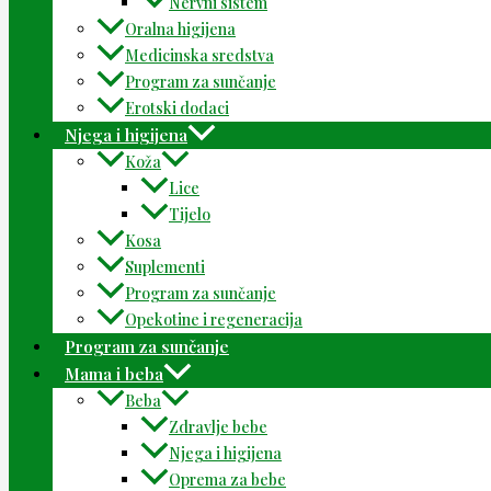
Nervni sistem
Oralna higijena
Medicinska sredstva
Program za sunčanje
Erotski dodaci
Njega i higijena
Koža
Lice
Tijelo
Kosa
Suplementi
Program za sunčanje
Opekotine i regeneracija
Program za sunčanje
Mama i beba
Beba
Zdravlje bebe
Njega i higijena
Oprema za bebe