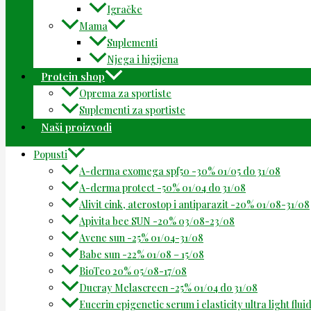
Igračke
Mama
Suplementi
Njega i higijena
Protein shop
Oprema za sportiste
Suplementi za sportiste
Naši proizvodi
Popusti
A-derma exomega spf50 -30% 01/05 do 31/08
A-derma protect -50% 01/04 do 31/08
Alivit cink, aterostop i antiparazit -20% 01/08-31/08
Apivita bee SUN -20% 03/08-23/08
Avene sun -25% 01/04-31/08
Babe sun -22% 01/08 – 15/08
BioTeo 20% 05/08-17/08
Ducray Melascreen -25% 01/04 do 31/08
Eucerin epigenetic serum i elasticity ultra light flu