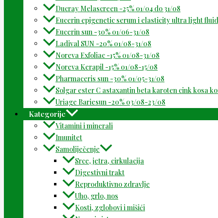
Ducray Melascreen -25% 01/04 do 31/08
Eucerin epigenetic serum i elasticity ultra light flu
Eucerin sun -30% 01/06-31/08
Ladival SUN -20% 01/08-31/08
Noreva Exfoliac -15% 01/08-31/08
Noreva Kerapil -15% 01/08-15/08
Pharmaceris sun -30% 01/05-31/08
Solgar ester C astaxantin beta karoten cink kosa k
Uriage Bariesun -20% 03/08-23/08
Kategorije
Vitamini i minerali
Imunitet
Samoliječenje
Srce, jetra, cirkulacija
Digestivni trakt
Reproduktivno zdravlje
Uho, grlo, nos
Kosti, zglobovi i mišići