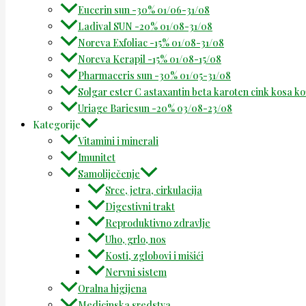
Eucerin sun -30% 01/06-31/08
Ladival SUN -20% 01/08-31/08
Noreva Exfoliac -15% 01/08-31/08
Noreva Kerapil -15% 01/08-15/08
Pharmaceris sun -30% 01/05-31/08
Solgar ester C astaxantin beta karoten cink kosa k
Uriage Bariesun -20% 03/08-23/08
Kategorije
Vitamini i minerali
Imunitet
Samoliječenje
Srce, jetra, cirkulacija
Digestivni trakt
Reproduktivno zdravlje
Uho, grlo, nos
Kosti, zglobovi i mišići
Nervni sistem
Oralna higijena
Medicinska sredstva