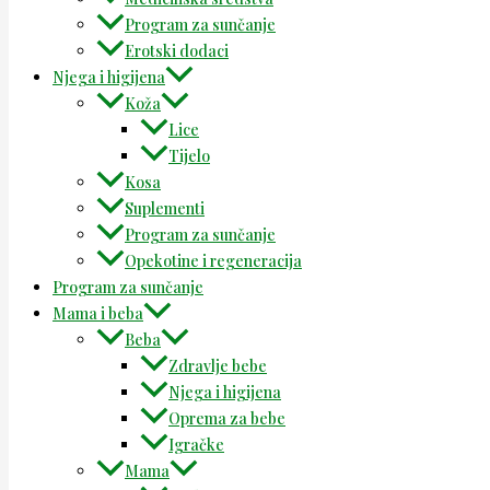
Program za sunčanje
Erotski dodaci
Njega i higijena
Koža
Lice
Tijelo
Kosa
Suplementi
Program za sunčanje
Opekotine i regeneracija
Program za sunčanje
Mama i beba
Beba
Zdravlje bebe
Njega i higijena
Oprema za bebe
Igračke
Mama