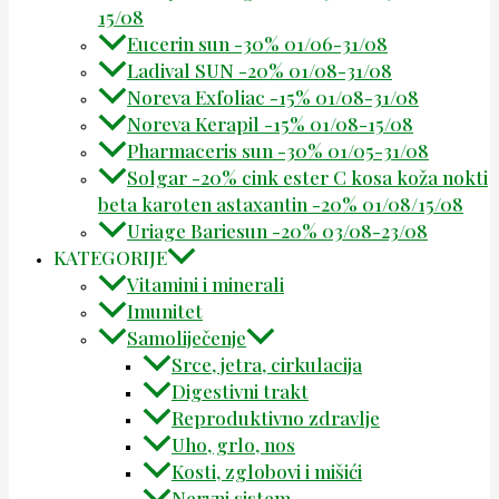
15/08
Eucerin sun -30% 01/06-31/08
Ladival SUN -20% 01/08-31/08
Noreva Exfoliac -15% 01/08-31/08
Noreva Kerapil -15% 01/08-15/08
Pharmaceris sun -30% 01/05-31/08
Solgar -20% cink ester C kosa koža nokti
beta karoten astaxantin -20% 01/08/15/08
Uriage Bariesun -20% 03/08-23/08
KATEGORIJE
Vitamini i minerali
Imunitet
Samoliječenje
Srce, jetra, cirkulacija
Digestivni trakt
Reproduktivno zdravlje
Uho, grlo, nos
Kosti, zglobovi i mišići
Nervni sistem