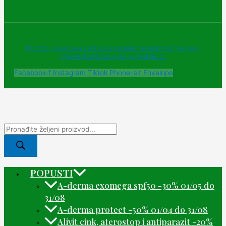
© 2025 - Sva prava zadržava Apoteke "Belladonna" Trebinje |
Powered and designed by Webherzz
Facebook-f
Instagram
Tiktok
Phone-alt
Envelope
POPUSTI
A-derma exomega spf50 -30% 01/05 do
31/08
A-derma protect -50% 01/04 do 31/08
Alivit cink, aterostop i antiparazit -20%