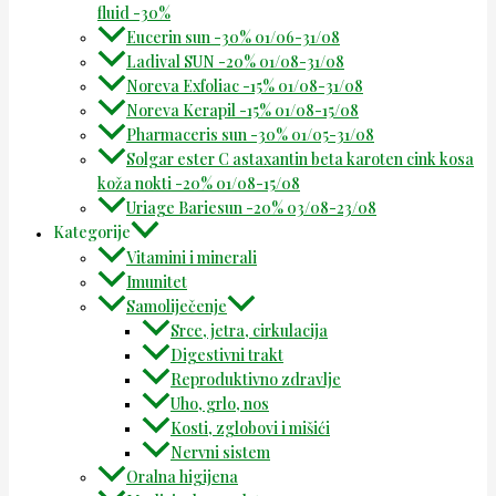
fluid -30%
Eucerin sun -30% 01/06-31/08
Ladival SUN -20% 01/08-31/08
Noreva Exfoliac -15% 01/08-31/08
Noreva Kerapil -15% 01/08-15/08
Pharmaceris sun -30% 01/05-31/08
Solgar ester C astaxantin beta karoten cink kosa
koža nokti -20% 01/08-15/08
Uriage Bariesun -20% 03/08-23/08
Kategorije
Vitamini i minerali
Imunitet
Samoliječenje
Srce, jetra, cirkulacija
Digestivni trakt
Reproduktivno zdravlje
Uho, grlo, nos
Kosti, zglobovi i mišići
Nervni sistem
Oralna higijena