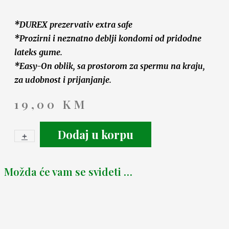
*DUREX prezervativ extra safe
*Prozirni i neznatno deblji kondomi od pridodne
lateks gume.
*Easy-On oblik, sa prostorom za spermu na kraju,
za udobnost i prijanjanje.
19,00
KM
Dodaj u korpu
+
-
Možda će vam se svideti …