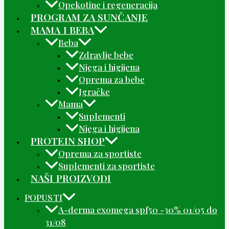
Opekotine i regeneracija
PROGRAM ZA SUNČANJE
MAMA I BEBA
Beba
Zdravlje bebe
Njega i higijena
Oprema za bebe
Igračke
Mama
Suplementi
Njega i higijena
PROTEIN SHOP
Oprema za sportiste
Suplementi za sportiste
NAŠI PROIZVODI
POPUSTI
A-derma exomega spf50 -30% 01/05 do
31/08