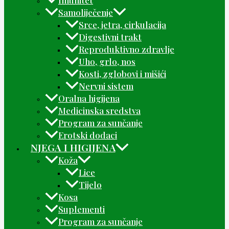
Samoliječenje
Srce, jetra, cirkulacija
Digestivni trakt
Reproduktivno zdravlje
Uho, grlo, nos
Kosti, zglobovi i mišići
Nervni sistem
Oralna higijena
Medicinska sredstva
Program za sunčanje
Erotski dodaci
NJEGA I HIGIJENA
Koža
Lice
Tijelo
Kosa
Suplementi
Program za sunčanje