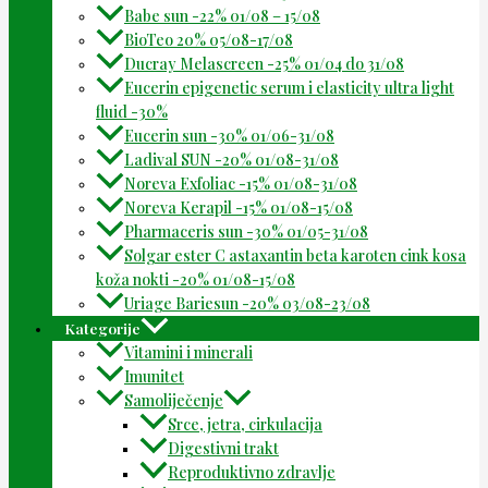
Babe sun -22% 01/08 – 15/08
BioTeo 20% 05/08-17/08
Ducray Melascreen -25% 01/04 do 31/08
Eucerin epigenetic serum i elasticity ultra light
fluid -30%
Eucerin sun -30% 01/06-31/08
Ladival SUN -20% 01/08-31/08
Noreva Exfoliac -15% 01/08-31/08
Noreva Kerapil -15% 01/08-15/08
Pharmaceris sun -30% 01/05-31/08
Solgar ester C astaxantin beta karoten cink kosa
koža nokti -20% 01/08-15/08
Uriage Bariesun -20% 03/08-23/08
Kategorije
Vitamini i minerali
Imunitet
Samoliječenje
Srce, jetra, cirkulacija
Digestivni trakt
Reproduktivno zdravlje