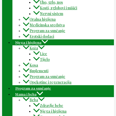
Uho, grlo, nos
Kosti, zglobovi i mišići
Nervni sistem
Oralna higijena
Medicinska sredstva
Program za sunčanje
Erotski dodaci
Njega i higijena
Koža
Lice
Tijelo
Kosa
Suplementi
Program za sunčanje
Opekotine i regeneracija
Program za sunčanje
Mama i beba
Beba
Zdravlje bebe
Njega i higijena