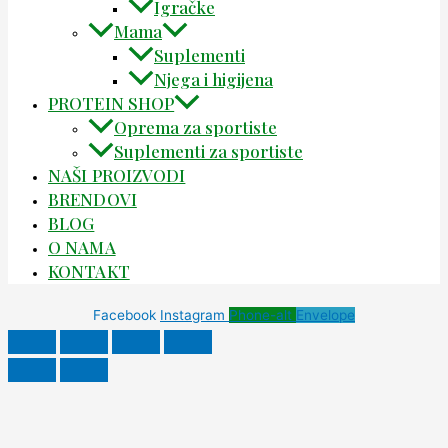
Igračke
Mama
Suplementi
Njega i higijena
PROTEIN SHOP
Oprema za sportiste
Suplementi za sportiste
NAŠI PROIZVODI
BRENDOVI
BLOG
O NAMA
KONTAKT
Facebook
Instagram
Phone-alt
Envelope