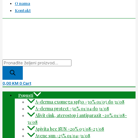
O nama
Kontakt
0,00
KM
0
Cart
Popusti
A-derma exomega spf50 -30% 01/05 do 31/08
A-derma protect -50% 01/04 do 31/08
Alivit cink, aterostop i antiparazit -20% 01/08-
31/08
Apivita bee SUN -20% 03/08-23/08
Avene sun -25% 01/04-31/08