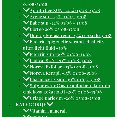
01/08-31/08
Apivita bee SUN -20% 03/08-23/08
Avene sun -25% 01/04-31/08
Babe sun -22% 01/08 – 15/08
BioTeo 20% 05/08-17/08
Ducray Melascreen -25% 01/04 do 31/08
Eucerin epigenetic serum i elasticity
ultra light fluid -30%
Eucerin sun -30% 01/06-31/08
Ladival SUN -20% 01/08-31/08
Noreva Exfoliac -15% 01/08-31/08
Noreva Kerapil -15% 01/08-15/08
Pharmaceris sun -30% 01/05-31/08
Solgar ester C astaxantin beta karoten
cink kosa koža nokti -20% 01/08-15/08
Uriage Bariesun -20% 03/08-23/08
KATEGORIJE
Vitamini i minerali
Imunitet