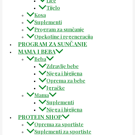
Lice
Tijelo
Kosa
Suplementi
Program za sunčanje
Opekotine i regeneracija
PROGRAM ZA SUNČANJE
MAMA I BEBA
Beba
Zdravlje bebe
Njega i higijena
Oprema za bebe
Igračke
Mama
Suplementi
Njega i higijena
PROTEIN SHOP
Oprema za sportiste
Suplementi za sportiste