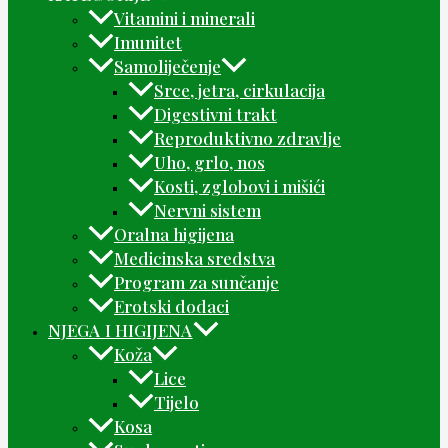
Vitamini i minerali
Imunitet
Samoliječenje
Srce, jetra, cirkulacija
Digestivni trakt
Reproduktivno zdravlje
Uho, grlo, nos
Kosti, zglobovi i mišići
Nervni sistem
Oralna higijena
Medicinska sredstva
Program za sunčanje
Erotski dodaci
NJEGA I HIGIJENA
Koža
Lice
Tijelo
Kosa