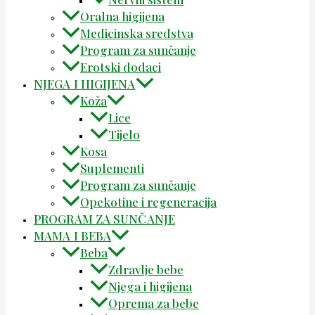
Oralna higijena
Medicinska sredstva
Program za sunčanje
Erotski dodaci
NJEGA I HIGIJENA
Koža
Lice
Tijelo
Kosa
Suplementi
Program za sunčanje
Opekotine i regeneracija
PROGRAM ZA SUNČANJE
MAMA I BEBA
Beba
Zdravlje bebe
Njega i higijena
Oprema za bebe