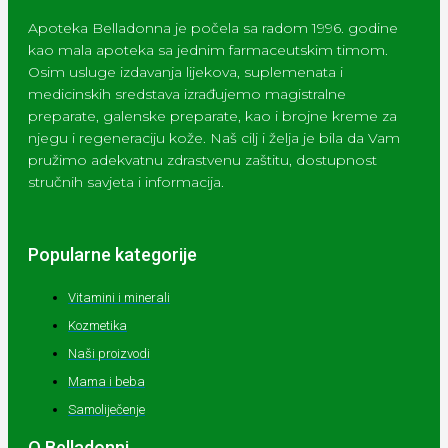
Apoteka Belladonna je počela sa radom 1996. godine
kao mala apoteka sa jednim farmaceutskim timom.
Osim usluge izdavanja lijekova, suplemenata i
medicinskih sredstava izrađujemo magistralne
preparate, galenske preparate, kao i brojne kreme za
njegu i regeneraciju kože. Naš cilj i želja je bila da Vam
pružimo adekvatnu zdrastvenu zaštitu, dostupnost
stručnih savjeta i informacija.
Popularne kategorije
Vitamini i minerali
Kozmetika
Naši proizvodi
Mama i beba
Samoliječenje
O Belladonni