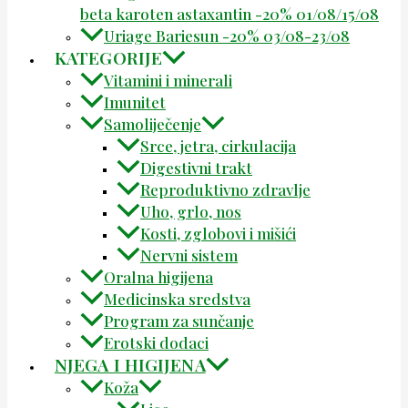
beta karoten astaxantin -20% 01/08/15/08
Uriage Bariesun -20% 03/08-23/08
KATEGORIJE
Vitamini i minerali
Imunitet
Samoliječenje
Srce, jetra, cirkulacija
Digestivni trakt
Reproduktivno zdravlje
Uho, grlo, nos
Kosti, zglobovi i mišići
Nervni sistem
Oralna higijena
Medicinska sredstva
Program za sunčanje
Erotski dodaci
NJEGA I HIGIJENA
Koža