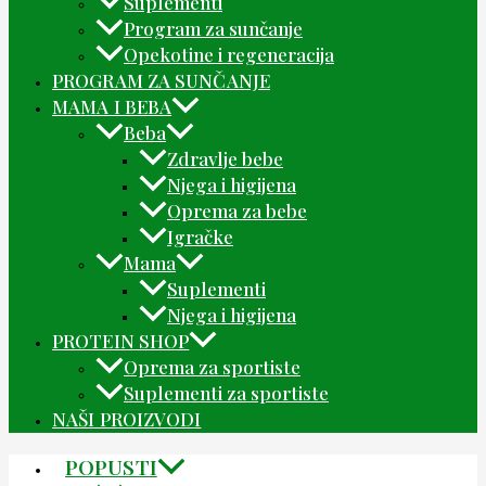
Suplementi
Program za sunčanje
Opekotine i regeneracija
PROGRAM ZA SUNČANJE
MAMA I BEBA
Beba
Zdravlje bebe
Njega i higijena
Oprema za bebe
Igračke
Mama
Suplementi
Njega i higijena
PROTEIN SHOP
Oprema za sportiste
Suplementi za sportiste
NAŠI PROIZVODI
POPUSTI