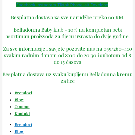
Facebook
Instagram
Tiktok
Phone-alt
Envelope
Besplatna dostava za sve narudžbe preko 60 KM.
Belladonna Baby klub - 10% na kompletan bebi
asortiman proizvoda za djecu uzrasta do dvije godine.
Za sve informacije i savjete pozovite nas na 059/260-410
svakim radnim danom od 8:00 do 20:30 i subotom od 8
do 15 časova
Besplatna dostava uz svaku kupljenu Belladonna kremu
za lice
Brendovi
Blog
O nama
Kontakt
Brendovi
Blog