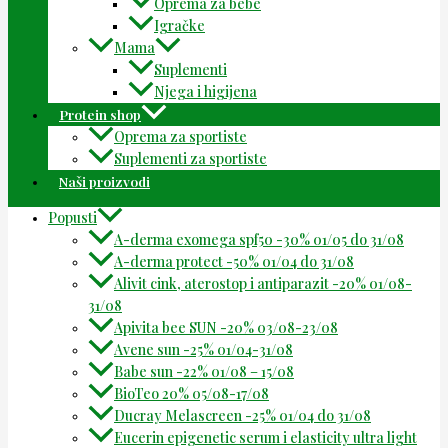
Oprema za bebe
Igračke
Mama
Suplementi
Njega i higijena
Protein shop
Oprema za sportiste
Suplementi za sportiste
Naši proizvodi
Popusti
A-derma exomega spf50 -30% 01/05 do 31/08
A-derma protect -50% 01/04 do 31/08
Alivit cink, aterostop i antiparazit -20% 01/08-
31/08
Apivita bee SUN -20% 03/08-23/08
Avene sun -25% 01/04-31/08
Babe sun -22% 01/08 – 15/08
BioTeo 20% 05/08-17/08
Ducray Melascreen -25% 01/04 do 31/08
Eucerin epigenetic serum i elasticity ultra light