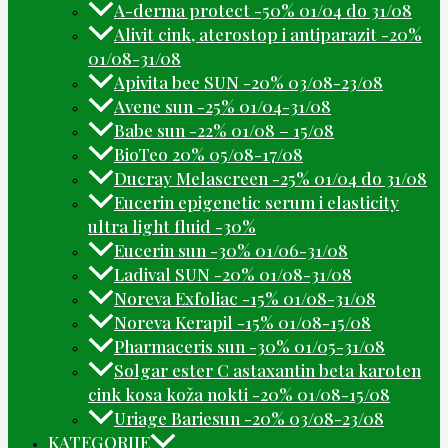
A-derma protect -50% 01/04 do 31/08
Alivit cink, aterostop i antiparazit -20%
01/08-31/08
Apivita bee SUN -20% 03/08-23/08
Avene sun -25% 01/04-31/08
Babe sun -22% 01/08 – 15/08
BioTeo 20% 05/08-17/08
Ducray Melascreen -25% 01/04 do 31/08
Eucerin epigenetic serum i elasticity
ultra light fluid -30%
Eucerin sun -30% 01/06-31/08
Ladival SUN -20% 01/08-31/08
Noreva Exfoliac -15% 01/08-31/08
Noreva Kerapil -15% 01/08-15/08
Pharmaceris sun -30% 01/05-31/08
Solgar ester C astaxantin beta karoten
cink kosa koža nokti -20% 01/08-15/08
Uriage Bariesun -20% 03/08-23/08
KATEGORIJE