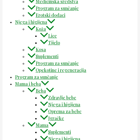
Medicinska sredstva
Program za sunčanje
Erotski dodaci
Njega i higijena
Koža
Lice
Tijelo
Kosa
Suplementi
Program za sunčanje
Opekotine i regeneracija
Program za sunčanje
Mama i beba
Beba
Zdravlje bebe
Njega i higijena
Oprema za bebe
Igračke
Mama
Suplementi
Njega i higijena