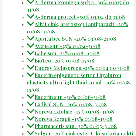
A-derma exomega spf50 -30% 01/05 do
31/08
A-derma protect -50% 01/04 do 31/08
Alivit cink, aterostop i antiparazit -20%
01/08-31/08
Apivita bee SUN -20% 03/08-23/08
Avene sun -25% 01/04-31/08
Babe sun -22% 01/08 -15/08
BioTeo -20% 05/08-17/08
Ducray Melascreen -25% 01/04 do 31/08
Eucerin epigenetic serum i hyaluron
elasticity ultra light fluid 50 ml -30% 01/08-
15/08
Eucerin sun -30% 01/06-31/08
Ladival SUN -20% 01/08-31/08
Noreva Exfoliac -15% 01/08-31/08
Noreva Kerapil -15% 01/08-15/08
Pharmaceris sun -30% 01/05-31/08
Solgar -20% cink ester C kosa koža nokti