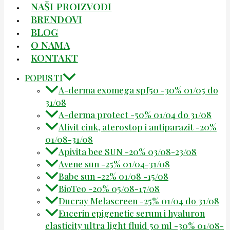
NAŠI PROIZVODI
BRENDOVI
BLOG
O NAMA
KONTAKT
POPUSTI
A-derma exomega spf50 -30% 01/05 do
31/08
A-derma protect -50% 01/04 do 31/08
Alivit cink, aterostop i antiparazit -20%
01/08-31/08
Apivita bee SUN -20% 03/08-23/08
Avene sun -25% 01/04-31/08
Babe sun -22% 01/08 -15/08
BioTeo -20% 05/08-17/08
Ducray Melascreen -25% 01/04 do 31/08
Eucerin epigenetic serum i hyaluron
elasticity ultra light fluid 50 ml -30% 01/08-