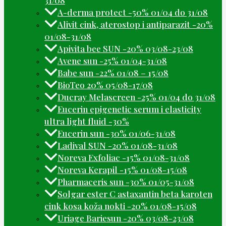
31/08
A-derma protect -50% 01/04 do 31/08
Alivit cink, aterostop i antiparazit -20%
01/08-31/08
Apivita bee SUN -20% 03/08-23/08
Avene sun -25% 01/04-31/08
Babe sun -22% 01/08 – 15/08
BioTeo 20% 05/08-17/08
Ducray Melascreen -25% 01/04 do 31/08
Eucerin epigenetic serum i elasticity
ultra light fluid -30%
Eucerin sun -30% 01/06-31/08
Ladival SUN -20% 01/08-31/08
Noreva Exfoliac -15% 01/08-31/08
Noreva Kerapil -15% 01/08-15/08
Pharmaceris sun -30% 01/05-31/08
Solgar ester C astaxantin beta karoten
cink kosa koža nokti -20% 01/08-15/08
Uriage Bariesun -20% 03/08-23/08