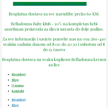
Facebook
Instagram
Tiktok
Phone-alt
Envelope
Besplatna dostava za sve narudžbe preko 60 KM.
Belladonna Baby klub - 10% na kompletan bebi
asortiman proizvoda za djecu uzrasta do dvije godine.
Za sve informacije i savjete pozovite nas na 059/260-410
svakim radnim danom od 8:00 do 20:30 i subotom od 8
do 15 časova
Besplatna dostava uz svaku kupljenu Belladonna kremu
za lice
Brendovi
Blog
O nama
Kontakt
Brendovi
Blog