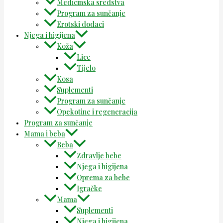
Medicinska sredstva
Program za sunčanje
Erotski dodaci
Njega i higijena
Koža
Lice
Tijelo
Kosa
Suplementi
Program za sunčanje
Opekotine i regeneracija
Program za sunčanje
Mama i beba
Beba
Zdravlje bebe
Njega i higijena
Oprema za bebe
Igračke
Mama
Suplementi
Njega i higijena