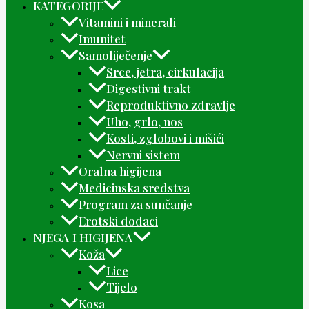
KATEGORIJE
Vitamini i minerali
Imunitet
Samoliječenje
Srce, jetra, cirkulacija
Digestivni trakt
Reproduktivno zdravlje
Uho, grlo, nos
Kosti, zglobovi i mišići
Nervni sistem
Oralna higijena
Medicinska sredstva
Program za sunčanje
Erotski dodaci
NJEGA I HIGIJENA
Koža
Lice
Tijelo
Kosa