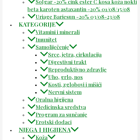
Solgar -20% cink ester C kosa koža nokti
beta karoten astaxantin -20% 01/08/15/08
Uriage Bariesun -20% 03/08-23/08
KATEGORIJE
Vitamini i minerali
Imunitet
Samoliječenje
Srce, jetra, cirkulacija
Digestivni trakt
Reproduktivno zdravlje
Uho, grlo, nos
Kosti, zglobovi i mišići
Nervni sistem
Oralna higijena
Medicinska sredstva
Program za sunčanje
Erotski dodaci
NJEGA I HIGIJENA
Koža