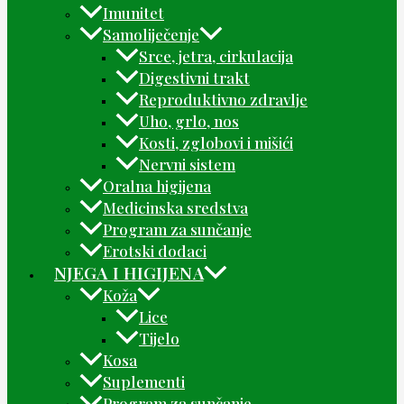
Imunitet
Samoliječenje
Srce, jetra, cirkulacija
Digestivni trakt
Reproduktivno zdravlje
Uho, grlo, nos
Kosti, zglobovi i mišići
Nervni sistem
Oralna higijena
Medicinska sredstva
Program za sunčanje
Erotski dodaci
NJEGA I HIGIJENA
Koža
Lice
Tijelo
Kosa
Suplementi
Program za sunčanje