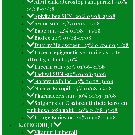
Alivit cink, aterostop i antiparazit -20%
01/08-31/08
Apivita bee SUN -20% 03/08-23/08
Avene sun -25% 01/04-31/08
Babe sun -22% 01/08 – 15/08
BioTeo 20% 05/08-17/08
Ducray Melascreen -25% 01/04 do 31/08
Eucerin epigenetic serum i elasticity
ultra light fluid -30%
Eucerin sun -30% 01/06-31/08
Ladival SUN -20% 01/08-31/08
Noreva Exfoliac -15% 01/08-31/08
Noreva Kerapil -15% 01/08-15/08
Pharmaceris sun -30% 01/05-31/08
Solgar ester C astaxantin beta karoten
cink kosa koža nokti -20% 01/08-15/08
Uriage Bariesun -20% 03/08-23/08
KATEGORIJE
Vitamini i minerali