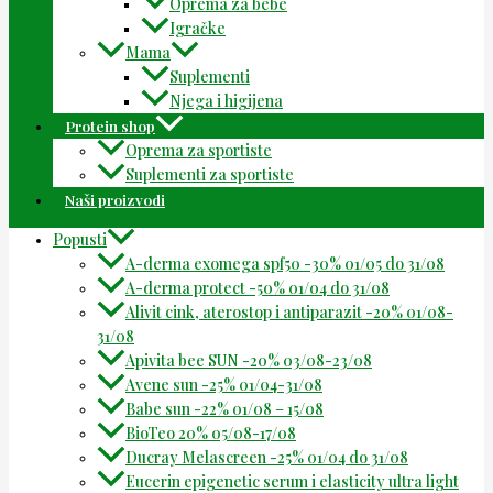
Oprema za bebe
Igračke
Mama
Suplementi
Njega i higijena
Protein shop
Oprema za sportiste
Suplementi za sportiste
Naši proizvodi
Popusti
A-derma exomega spf50 -30% 01/05 do 31/08
A-derma protect -50% 01/04 do 31/08
Alivit cink, aterostop i antiparazit -20% 01/08-
31/08
Apivita bee SUN -20% 03/08-23/08
Avene sun -25% 01/04-31/08
Babe sun -22% 01/08 – 15/08
BioTeo 20% 05/08-17/08
Ducray Melascreen -25% 01/04 do 31/08
Eucerin epigenetic serum i elasticity ultra light