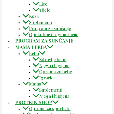
Lice
Tijelo
Kosa
Suplementi
Program za sunčanje
Opekotine i regeneracija
PROGRAM ZA SUNČANJE
MAMA I BEBA
Beba
Zdravlje bebe
Njega i higijena
Oprema za bebe
Igračke
Mama
Suplementi
Njega i higijena
PROTEIN SHOP
Oprema za sportiste