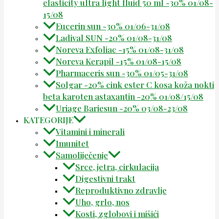
elasticity ultra light fluid 50 ml -30% 01/08-
15/08
Eucerin sun -30% 01/06-31/08
Ladival SUN -20% 01/08-31/08
Noreva Exfoliac -15% 01/08-31/08
Noreva Kerapil -15% 01/08-15/08
Pharmaceris sun -30% 01/05-31/08
Solgar -20% cink ester C kosa koža nokti
beta karoten astaxantin -20% 01/08/15/08
Uriage Bariesun -20% 03/08-23/08
KATEGORIJE
Vitamini i minerali
Imunitet
Samoliječenje
Srce, jetra, cirkulacija
Digestivni trakt
Reproduktivno zdravlje
Uho, grlo, nos
Kosti, zglobovi i mišići