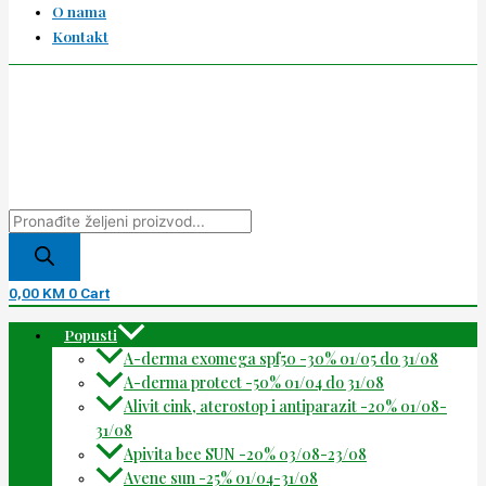
O nama
Kontakt
0,00
KM
0
Cart
Popusti
A-derma exomega spf50 -30% 01/05 do 31/08
A-derma protect -50% 01/04 do 31/08
Alivit cink, aterostop i antiparazit -20% 01/08-
31/08
Apivita bee SUN -20% 03/08-23/08
Avene sun -25% 01/04-31/08