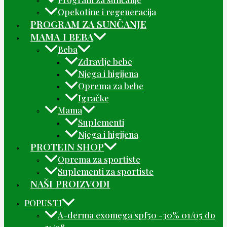
Opekotine i regeneracija
PROGRAM ZA SUNČANJE
MAMA I BEBA
Beba
Zdravlje bebe
Njega i higijena
Oprema za bebe
Igračke
Mama
Suplementi
Njega i higijena
PROTEIN SHOP
Oprema za sportiste
Suplementi za sportiste
NAŠI PROIZVODI
POPUSTI
A-derma exomega spf50 -30% 01/05 do