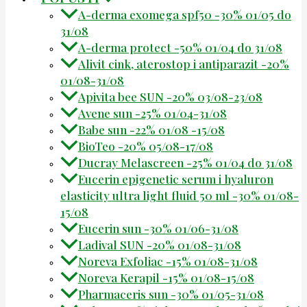
A-derma exomega spf50 -30% 01/05 do
31/08
A-derma protect -50% 01/04 do 31/08
Alivit cink, aterostop i antiparazit -20%
01/08-31/08
Apivita bee SUN -20% 03/08-23/08
Avene sun -25% 01/04-31/08
Babe sun -22% 01/08 -15/08
BioTeo -20% 05/08-17/08
Ducray Melascreen -25% 01/04 do 31/08
Eucerin epigenetic serum i hyaluron
elasticity ultra light fluid 50 ml -30% 01/08-
15/08
Eucerin sun -30% 01/06-31/08
Ladival SUN -20% 01/08-31/08
Noreva Exfoliac -15% 01/08-31/08
Noreva Kerapil -15% 01/08-15/08
Pharmaceris sun -30% 01/05-31/08