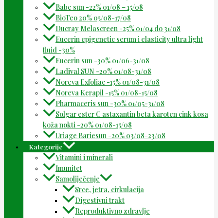
Babe sun -22% 01/08 – 15/08
BioTeo 20% 05/08-17/08
Ducray Melascreen -25% 01/04 do 31/08
Eucerin epigenetic serum i elasticity ultra light
fluid -30%
Eucerin sun -30% 01/06-31/08
Ladival SUN -20% 01/08-31/08
Noreva Exfoliac -15% 01/08-31/08
Noreva Kerapil -15% 01/08-15/08
Pharmaceris sun -30% 01/05-31/08
Solgar ester C astaxantin beta karoten cink kosa
koža nokti -20% 01/08-15/08
Uriage Bariesun -20% 03/08-23/08
Kategorije
Vitamini i minerali
Imunitet
Samoliječenje
Srce, jetra, cirkulacija
Digestivni trakt
Reproduktivno zdravlje