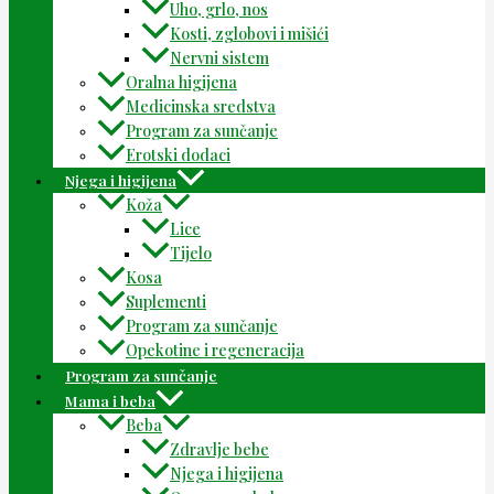
Uho, grlo, nos
Kosti, zglobovi i mišići
Nervni sistem
Oralna higijena
Medicinska sredstva
Program za sunčanje
Erotski dodaci
Njega i higijena
Koža
Lice
Tijelo
Kosa
Suplementi
Program za sunčanje
Opekotine i regeneracija
Program za sunčanje
Mama i beba
Beba
Zdravlje bebe
Njega i higijena