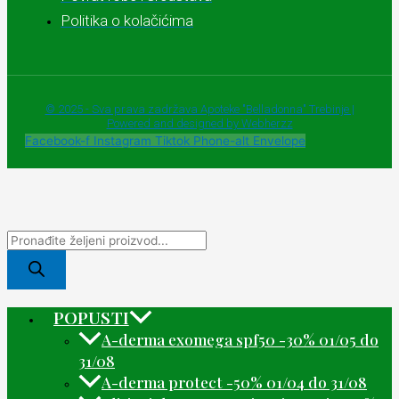
Politika o kolačićima
© 2025 - Sva prava zadržava Apoteke "Belladonna" Trebinje |
Powered and designed by Webherzz
Facebook-f
Instagram
Tiktok
Phone-alt
Envelope
POPUSTI
A-derma exomega spf50 -30% 01/05 do
31/08
A-derma protect -50% 01/04 do 31/08