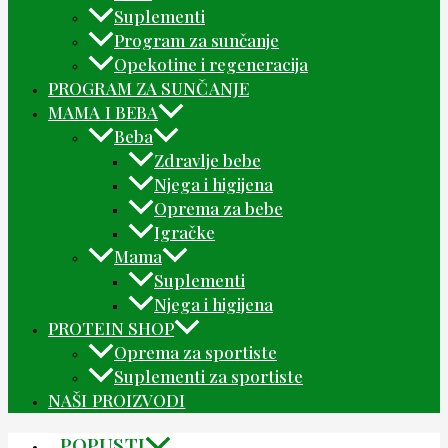
Suplementi
Program za sunčanje
Opekotine i regeneracija
PROGRAM ZA SUNČANJE
MAMA I BEBA
Beba
Zdravlje bebe
Njega i higijena
Oprema za bebe
Igračke
Mama
Suplementi
Njega i higijena
PROTEIN SHOP
Oprema za sportiste
Suplementi za sportiste
NAŠI PROIZVODI
POPUSTI