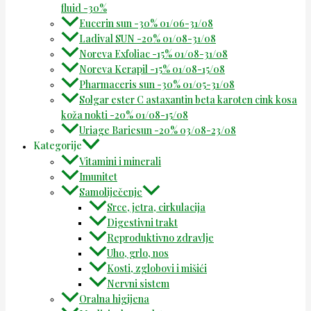
fluid -30%
Eucerin sun -30% 01/06-31/08
Ladival SUN -20% 01/08-31/08
Noreva Exfoliac -15% 01/08-31/08
Noreva Kerapil -15% 01/08-15/08
Pharmaceris sun -30% 01/05-31/08
Solgar ester C astaxantin beta karoten cink kosa
koža nokti -20% 01/08-15/08
Uriage Bariesun -20% 03/08-23/08
Kategorije
Vitamini i minerali
Imunitet
Samoliječenje
Srce, jetra, cirkulacija
Digestivni trakt
Reproduktivno zdravlje
Uho, grlo, nos
Kosti, zglobovi i mišići
Nervni sistem
Oralna higijena