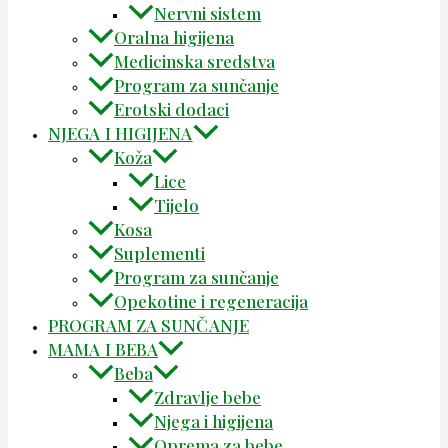
Nervni sistem
Oralna higijena
Medicinska sredstva
Program za sunčanje
Erotski dodaci
NJEGA I HIGIJENA
Koža
Lice
Tijelo
Kosa
Suplementi
Program za sunčanje
Opekotine i regeneracija
PROGRAM ZA SUNČANJE
MAMA I BEBA
Beba
Zdravlje bebe
Njega i higijena
Oprema za bebe