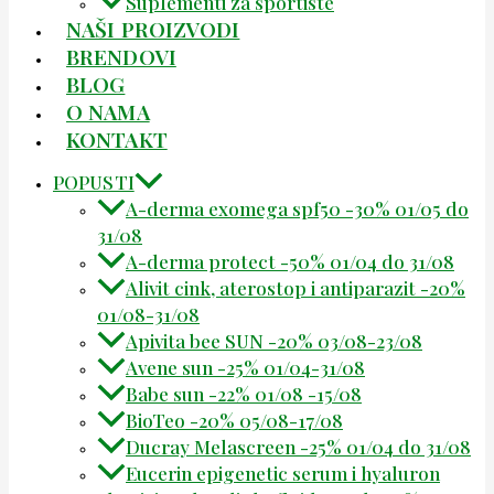
Suplementi za sportiste
NAŠI PROIZVODI
BRENDOVI
BLOG
O NAMA
KONTAKT
POPUSTI
A-derma exomega spf50 -30% 01/05 do
31/08
A-derma protect -50% 01/04 do 31/08
Alivit cink, aterostop i antiparazit -20%
01/08-31/08
Apivita bee SUN -20% 03/08-23/08
Avene sun -25% 01/04-31/08
Babe sun -22% 01/08 -15/08
BioTeo -20% 05/08-17/08
Ducray Melascreen -25% 01/04 do 31/08
Eucerin epigenetic serum i hyaluron