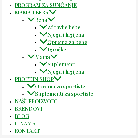
PROGRAM ZA SUNČANJE
MAMA I BEBA
Beba
Zdravlje bebe
Njega i higijena
Oprema za bebe
Igračke
Mama
Suplementi
Njega i higijena
PROTEIN SHOP
Oprema za sportiste
Suplementi za sportiste
NAŠI PROIZVODI
BRENDOVI
BLOG
O NAMA
KONTAKT