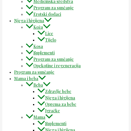
Medicinska sredstva
Program za sunčanje
Erotski dodaci
Njega i higijena
Koža
Lice
Tijelo
Kosa
Suplementi
Program za sunčanje
Opekotine i regeneracija
Program za sunčanje
Mama i beba
Beba
Zdravlje bebe
Njega i higijena
Oprema za bebe
Igračke
Mama
Suplementi
Njega i higijena