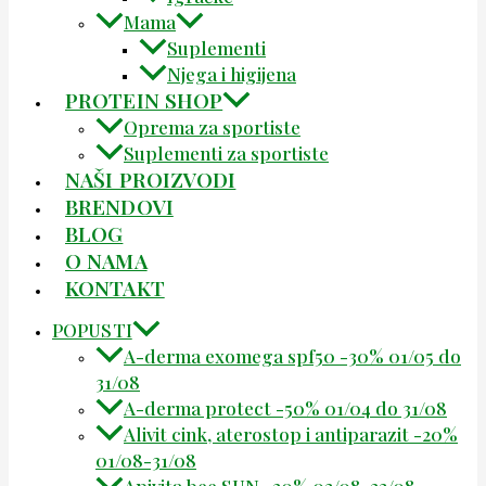
Mama
Suplementi
Njega i higijena
PROTEIN SHOP
Oprema za sportiste
Suplementi za sportiste
NAŠI PROIZVODI
BRENDOVI
BLOG
O NAMA
KONTAKT
POPUSTI
A-derma exomega spf50 -30% 01/05 do
31/08
A-derma protect -50% 01/04 do 31/08
Alivit cink, aterostop i antiparazit -20%
01/08-31/08
Apivita bee SUN -20% 03/08-23/08