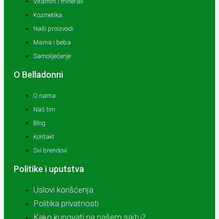
Vitamini i minerali
Kozmetika
Naši proizvodi
Mama i beba
Samoliječenje
O Belladonni
O nama
Naš tim
Blog
Kontakt
Svi brendovi
Politike i uputstva
Uslovi korišćenja
Politika privatnosti
Kako kupovati na našem sajtu?