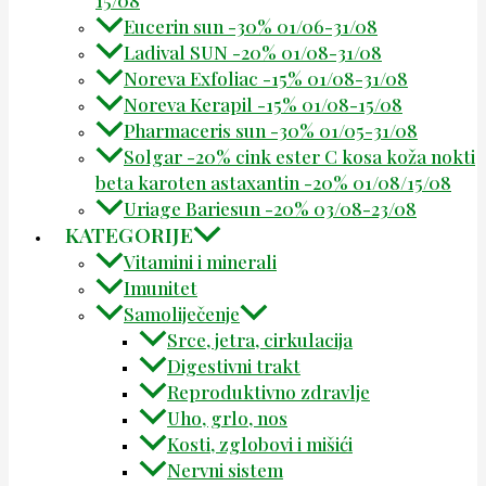
Eucerin sun -30% 01/06-31/08
Ladival SUN -20% 01/08-31/08
Noreva Exfoliac -15% 01/08-31/08
Noreva Kerapil -15% 01/08-15/08
Pharmaceris sun -30% 01/05-31/08
Solgar -20% cink ester C kosa koža nokti
beta karoten astaxantin -20% 01/08/15/08
Uriage Bariesun -20% 03/08-23/08
KATEGORIJE
Vitamini i minerali
Imunitet
Samoliječenje
Srce, jetra, cirkulacija
Digestivni trakt
Reproduktivno zdravlje
Uho, grlo, nos
Kosti, zglobovi i mišići
Nervni sistem