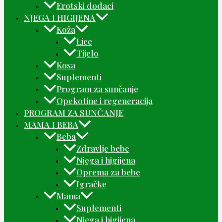
Erotski dodaci
NJEGA I HIGIJENA
Koža
Lice
Tijelo
Kosa
Suplementi
Program za sunčanje
Opekotine i regeneracija
PROGRAM ZA SUNČANJE
MAMA I BEBA
Beba
Zdravlje bebe
Njega i higijena
Oprema za bebe
Igračke
Mama
Suplementi
Njega i higijena