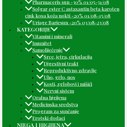
Pharmaceris sun -30% 01/05-31/08
Solgar ester C astaxantin beta karoten
cink kosa koža nokti -20% 01/08-15/08
Uriage Bariesun -20% 03/08-23/08
KATEGORIJE
Vitamini i minerali
Imunitet
Samoliječenje
Srce, jetra, cirkulacija
Digestivni trakt
Reproduktivno zdravlje
Uho, grlo, nos
Kosti, zglobovi i mišići
Nervni sistem
Oralna higijena
Medicinska sredstva
Program za sunčanje
Erotski dodaci
NJEGA I HIGIJENA