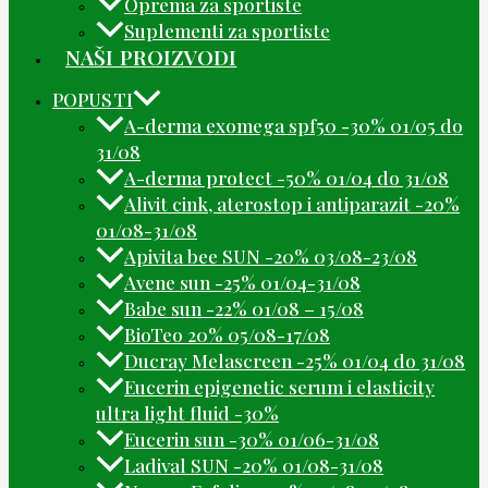
Oprema za sportiste
Suplementi za sportiste
NAŠI PROIZVODI
POPUSTI
A-derma exomega spf50 -30% 01/05 do
31/08
A-derma protect -50% 01/04 do 31/08
Alivit cink, aterostop i antiparazit -20%
01/08-31/08
Apivita bee SUN -20% 03/08-23/08
Avene sun -25% 01/04-31/08
Babe sun -22% 01/08 – 15/08
BioTeo 20% 05/08-17/08
Ducray Melascreen -25% 01/04 do 31/08
Eucerin epigenetic serum i elasticity
ultra light fluid -30%
Eucerin sun -30% 01/06-31/08
Ladival SUN -20% 01/08-31/08