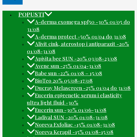
POPUSTI
A-derma exomega spf50 -30% 01/05 do
31/08
A-derma protect -50% 01/04 do 31/08
Alivit cink, aterostop i antiparazit -20%
01/08-31/08
Apivita bee SUN -20% 03/08-23/08
Avene sun -25% 01/04-31/08
Babe sun -22% 01/08 – 15/08
BioTeo 20% 05/08-17/08
Ducray Melascreen -25% 01/04 do 31/08
Eucerin epigenetic serum i elasticity
ultra light fluid -30%
Eucerin sun -30% 01/06-31/08
Ladival SUN -20% 01/08-31/08
Noreva Exfoliac -15% 01/08-31/08
Noreva Kerapil -15% 01/08-15/08