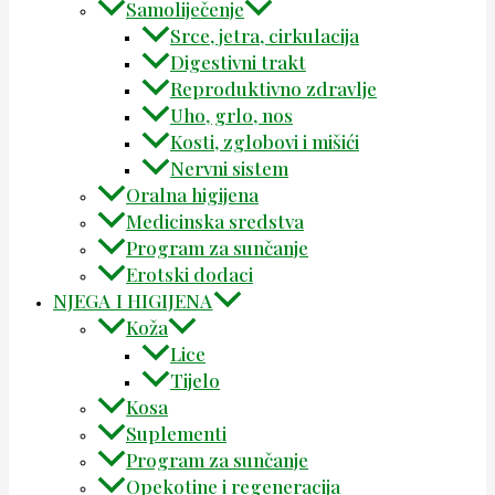
Samoliječenje
Srce, jetra, cirkulacija
Digestivni trakt
Reproduktivno zdravlje
Uho, grlo, nos
Kosti, zglobovi i mišići
Nervni sistem
Oralna higijena
Medicinska sredstva
Program za sunčanje
Erotski dodaci
NJEGA I HIGIJENA
Koža
Lice
Tijelo
Kosa
Suplementi
Program za sunčanje
Opekotine i regeneracija