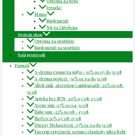
Oprema za bebe
Igračke
Mama
Suplementi
Njega i higijena
Protein shop
Oprema za sportiste
Suplementi za sportiste
Naši proizvodi
Popusti
A-derma exomega spf50 -30% 01/05 do 31/08
A-derma protect -50% 01/04 do 31/08
Alivit cink, aterostop i antiparazit -20% 01/08-
31/08
Apivita bee SUN -20% 03/08-23/08
Avene sun -25% 01/04-31/08
Babe sun -22% 01/08 – 15/08
BioTeo 20% 05/08-17/08
Ducray Melascreen -25% 01/04 do 31/08
Eucerin epigenetic serum i elasticity ultra light