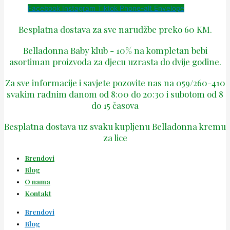
Facebook
Instagram
Tiktok
Phone-alt
Envelope
Besplatna dostava za sve narudžbe preko 60 KM.
Belladonna Baby klub - 10% na kompletan bebi
asortiman proizvoda za djecu uzrasta do dvije godine.
Za sve informacije i savjete pozovite nas na 059/260-410
svakim radnim danom od 8:00 do 20:30 i subotom od 8
do 15 časova
Besplatna dostava uz svaku kupljenu Belladonna kremu
za lice
Brendovi
Blog
O nama
Kontakt
Brendovi
Blog