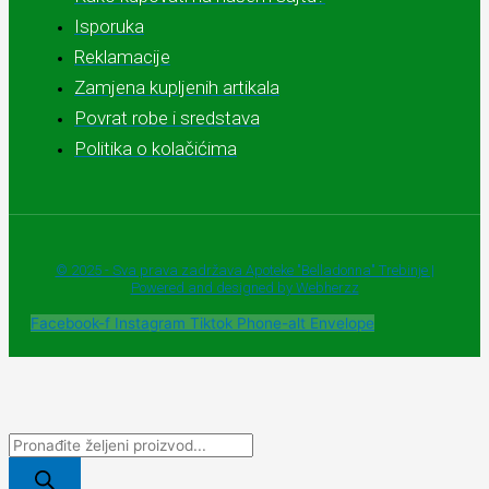
Isporuka
Reklamacije
Zamjena kupljenih artikala
Povrat robe i sredstava
Politika o kolačićima
© 2025 - Sva prava zadržava Apoteke "Belladonna" Trebinje |
Powered and designed by Webherzz
Facebook-f
Instagram
Tiktok
Phone-alt
Envelope