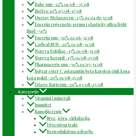
Babe sun -22% 01/08 – 15/08
BioTeo 20% 05/08-17/08
Ducray Melascreen -25% 01/04 do 31/08
Eucerin epigenetic serum i elasticity ultra light
fluid -30%
Eucerin sun -30% 01/06-31/08
Ladival SUN -20% 01/08-31/08
Noreva Exfoliac -15% 01/08-31/08
Noreva Kerapil -15% 01/08-15/08
Pharmaceris sun -30% 01/05-31/08
Solgar ester C astaxantin beta karoten cink kosa
koža nokti -20% 01/08-15/08
Uriage Bariesun -20% 03/08-23/08
Kategorije
Vitamini i minerali
Imunitet
Samoliječenje
Srce, jetra, cirkulacija
Digestivni trakt
Reproduktivno zdravlje