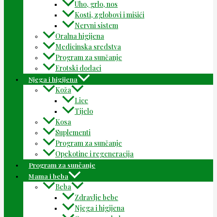
Uho, grlo, nos
Kosti, zglobovi i mišići
Nervni sistem
Oralna higijena
Medicinska sredstva
Program za sunčanje
Erotski dodaci
Njega i higijena
Koža
Lice
Tijelo
Kosa
Suplementi
Program za sunčanje
Opekotine i regeneracija
Program za sunčanje
Mama i beba
Beba
Zdravlje bebe
Njega i higijena