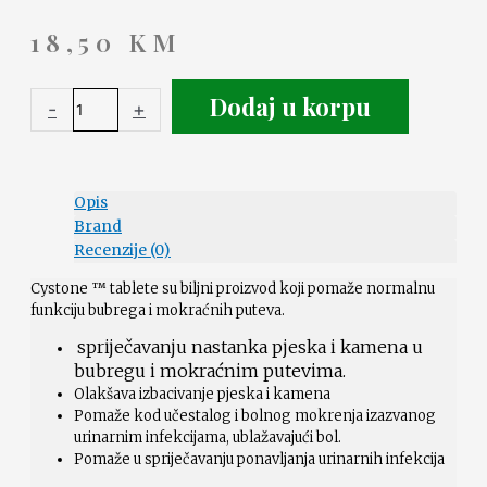
18,50
KM
Dodaj u korpu
-
+
Opis
Brand
Recenzije (0)
Cystone ™ tablete su biljni proizvod koji pomaže normalnu
funkciju bubrega i mokraćnih puteva.
spriječavanju nastanka pjeska i kamena u
bubregu i mokraćnim putevima.
Olakšava izbacivanje pjeska i kamena
Pomaže kod učestalog i bolnog mokrenja izazvanog
urinarnim infekcijama, ublažavajući bol.
Pomaže u spriječavanju ponavljanja urinarnih infekcija