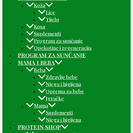
Koža
Lice
Tijelo
Kosa
Suplementi
Program za sunčanje
Opekotine i regeneracija
PROGRAM ZA SUNČANJE
MAMA I BEBA
Beba
Zdravlje bebe
Njega i higijena
Oprema za bebe
Igračke
Mama
Suplementi
Njega i higijena
PROTEIN SHOP