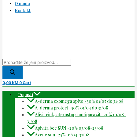
O nama
Kontakt
0,00
KM
0
Cart
Popusti
A-derma exomega spf50 -30% 01/05 do 31/08
A-derma protect -50% 01/04 do 31/08
Alivit cink, aterostop i antiparazit -20% 01/08-
31/08
Apivita bee SUN -20% 03/08-23/08
Avene sun -25% 01/04-31/08