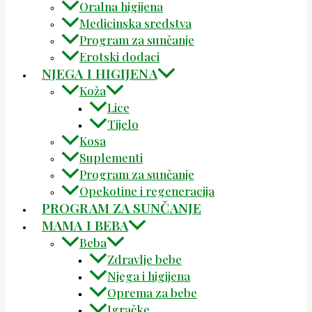
Oralna higijena
Medicinska sredstva
Program za sunčanje
Erotski dodaci
NJEGA I HIGIJENA
Koža
Lice
Tijelo
Kosa
Suplementi
Program za sunčanje
Opekotine i regeneracija
PROGRAM ZA SUNČANJE
MAMA I BEBA
Beba
Zdravlje bebe
Njega i higijena
Oprema za bebe
Igračke