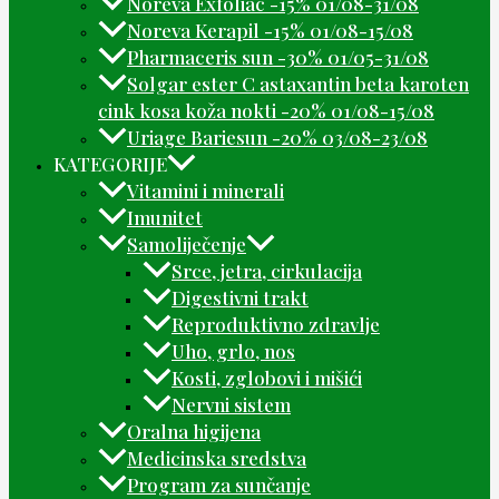
Noreva Exfoliac -15% 01/08-31/08
Noreva Kerapil -15% 01/08-15/08
Pharmaceris sun -30% 01/05-31/08
Solgar ester C astaxantin beta karoten
cink kosa koža nokti -20% 01/08-15/08
Uriage Bariesun -20% 03/08-23/08
KATEGORIJE
Vitamini i minerali
Imunitet
Samoliječenje
Srce, jetra, cirkulacija
Digestivni trakt
Reproduktivno zdravlje
Uho, grlo, nos
Kosti, zglobovi i mišići
Nervni sistem
Oralna higijena
Medicinska sredstva
Program za sunčanje