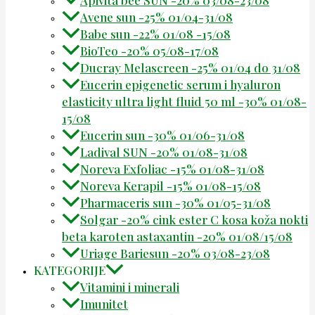
Avene sun -25% 01/04-31/08
Babe sun -22% 01/08 -15/08
BioTeo -20% 05/08-17/08
Ducray Melascreen -25% 01/04 do 31/08
Eucerin epigenetic serum i hyaluron
elasticity ultra light fluid 50 ml -30% 01/08-
15/08
Eucerin sun -30% 01/06-31/08
Ladival SUN -20% 01/08-31/08
Noreva Exfoliac -15% 01/08-31/08
Noreva Kerapil -15% 01/08-15/08
Pharmaceris sun -30% 01/05-31/08
Solgar -20% cink ester C kosa koža nokti
beta karoten astaxantin -20% 01/08/15/08
Uriage Bariesun -20% 03/08-23/08
KATEGORIJE
Vitamini i minerali
Imunitet