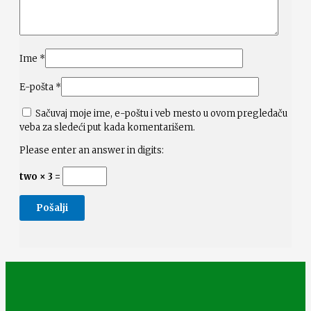
Ime
*
E-pošta
*
Sačuvaj moje ime, e-poštu i veb mesto u ovom pregledaču
veba za sledeći put kada komentarišem.
Please enter an answer in digits:
two × 3 =