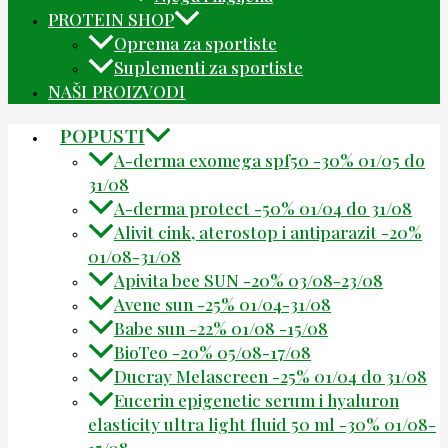
PROTEIN SHOP
Oprema za sportiste
Suplementi za sportiste
NAŠI PROIZVODI
POPUSTI
A-derma exomega spf50 -30% 01/05 do
31/08
A-derma protect -50% 01/04 do 31/08
Alivit cink, aterostop i antiparazit -20%
01/08-31/08
Apivita bee SUN -20% 03/08-23/08
Avene sun -25% 01/04-31/08
Babe sun -22% 01/08 -15/08
BioTeo -20% 05/08-17/08
Ducray Melascreen -25% 01/04 do 31/08
Eucerin epigenetic serum i hyaluron
elasticity ultra light fluid 50 ml -30% 01/08-
15/08