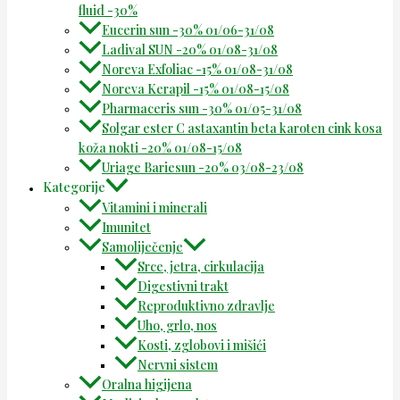
fluid -30%
Eucerin sun -30% 01/06-31/08
Ladival SUN -20% 01/08-31/08
Noreva Exfoliac -15% 01/08-31/08
Noreva Kerapil -15% 01/08-15/08
Pharmaceris sun -30% 01/05-31/08
Solgar ester C astaxantin beta karoten cink kosa
koža nokti -20% 01/08-15/08
Uriage Bariesun -20% 03/08-23/08
Kategorije
Vitamini i minerali
Imunitet
Samoliječenje
Srce, jetra, cirkulacija
Digestivni trakt
Reproduktivno zdravlje
Uho, grlo, nos
Kosti, zglobovi i mišići
Nervni sistem
Oralna higijena