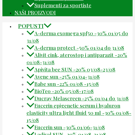
Suplementi za sportiste
NAŠI PROIZVODI
POPUSTI
A-derma exomega spf50 -30% 01/05 do
31/08
A-derma protect -50% 01/04 do 31/08
Alivit cink, aterostop i antiparazit -20%
01/08-31/08
Apivita bee SUN -20% 03/08-23/08
Avene sun -25% 01/04-31/08
Babe sun -22% 01/08 -15/08
BioTeo -20% 05/08-17/08
Ducray Melascreen -25% 01/04 do 31/08
Eucerin epigenetic serum i hyaluron
elasticity ultra light fluid 50 ml -30% 01/08-
15/08
Eucerin sun -30% 01/06-31/08
Ladival SUN -20% 01/08-31/08