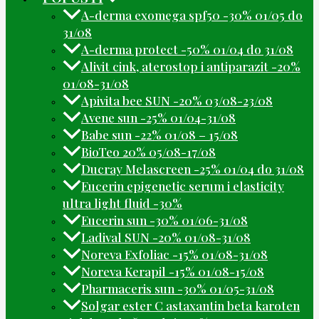
A-derma exomega spf50 -30% 01/05 do
31/08
A-derma protect -50% 01/04 do 31/08
Alivit cink, aterostop i antiparazit -20%
01/08-31/08
Apivita bee SUN -20% 03/08-23/08
Avene sun -25% 01/04-31/08
Babe sun -22% 01/08 – 15/08
BioTeo 20% 05/08-17/08
Ducray Melascreen -25% 01/04 do 31/08
Eucerin epigenetic serum i elasticity
ultra light fluid -30%
Eucerin sun -30% 01/06-31/08
Ladival SUN -20% 01/08-31/08
Noreva Exfoliac -15% 01/08-31/08
Noreva Kerapil -15% 01/08-15/08
Pharmaceris sun -30% 01/05-31/08
Solgar ester C astaxantin beta karoten