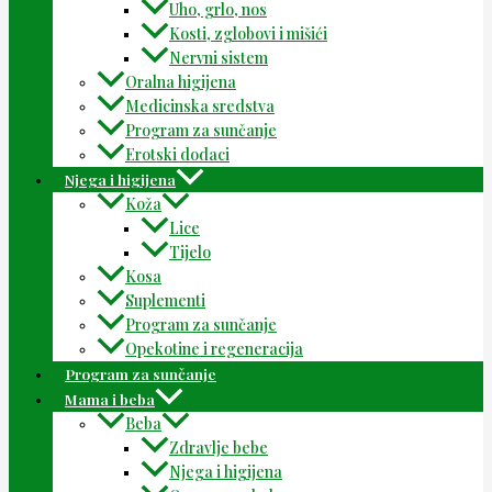
Uho, grlo, nos
Kosti, zglobovi i mišići
Nervni sistem
Oralna higijena
Medicinska sredstva
Program za sunčanje
Erotski dodaci
Njega i higijena
Koža
Lice
Tijelo
Kosa
Suplementi
Program za sunčanje
Opekotine i regeneracija
Program za sunčanje
Mama i beba
Beba
Zdravlje bebe
Njega i higijena