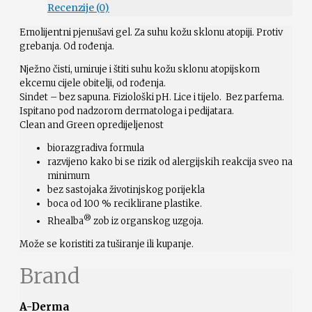
Recenzije (0)
Emolijentni pjenušavi gel. Za suhu kožu sklonu atopiji. Protiv
grebanja. Od rođenja.
Nježno čisti, umiruje i štiti suhu kožu sklonu atopijskom
ekcemu cijele obitelji, od rođenja.
Sindet – bez sapuna. Fiziološki pH. Lice i tijelo. Bez parfema.
Ispitano pod nadzorom dermatologa i pedijatara.
Clean and Green opredijeljenost
biorazgradiva formula
razvijeno kako bi se rizik od alergijskih reakcija sveo na
minimum
bez sastojaka životinjskog porijekla
boca od 100 % reciklirane plastike.
®
Rhealba
zob iz organskog uzgoja.
Može se koristiti za tuširanje ili kupanje.
Brand
A-Derma