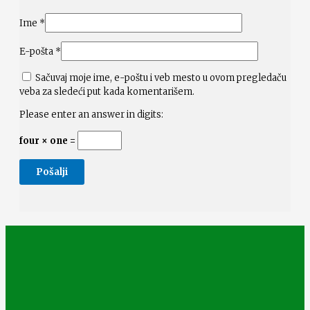
Ime
*
E-pošta
*
Sačuvaj moje ime, e-poštu i veb mesto u ovom pregledaču
veba za sledeći put kada komentarišem.
Please enter an answer in digits:
four × one =