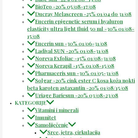
BioTeo -20% 05/08-17/08
Ducray Melascreen -25% 01/04 do 31/08
Eucerin epigenetic serum i hyaluron
elasticity ultra light fluid 50 ml -30% 01/08-
15/08
Eucerin sun -30% 01/06-31/08
Ladival SUN -20% 01/08-31/08
Noreva Exfoliac -15% 01/08-31/08
Noreva Kerapil -15% 01/08-15/08
Pharmaceris sun -30% 01/05-31/08
Solgar -20% cink ester C kosa koža nokti
beta karoten astaxantin -20% 01/08/15/08
Uriage Bariesun -20% 03/08-23/08
KATEGORIJE
Vitamini i minerali
Imunitet
Samoliječenje
Srce, jetra, cirkulacija