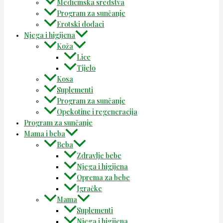
Medicinska sredstva
Program za sunčanje
Erotski dodaci
Njega i higijena
Koža
Lice
Tijelo
Kosa
Suplementi
Program za sunčanje
Opekotine i regeneracija
Program za sunčanje
Mama i beba
Beba
Zdravlje bebe
Njega i higijena
Oprema za bebe
Igračke
Mama
Suplementi
Njega i higijena