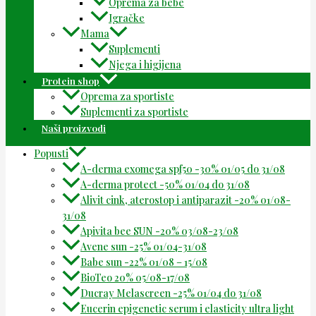
Oprema za bebe
Igračke
Mama
Suplementi
Njega i higijena
Protein shop
Oprema za sportiste
Suplementi za sportiste
Naši proizvodi
Popusti
A-derma exomega spf50 -30% 01/05 do 31/08
A-derma protect -50% 01/04 do 31/08
Alivit cink, aterostop i antiparazit -20% 01/08-
31/08
Apivita bee SUN -20% 03/08-23/08
Avene sun -25% 01/04-31/08
Babe sun -22% 01/08 – 15/08
BioTeo 20% 05/08-17/08
Ducray Melascreen -25% 01/04 do 31/08
Eucerin epigenetic serum i elasticity ultra light