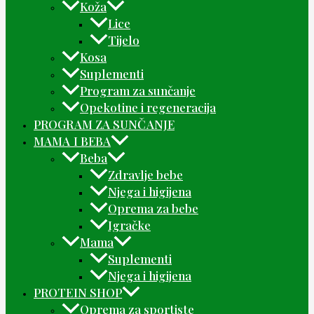
Koža
Lice
Tijelo
Kosa
Suplementi
Program za sunčanje
Opekotine i regeneracija
PROGRAM ZA SUNČANJE
MAMA I BEBA
Beba
Zdravlje bebe
Njega i higijena
Oprema za bebe
Igračke
Mama
Suplementi
Njega i higijena
PROTEIN SHOP
Oprema za sportiste