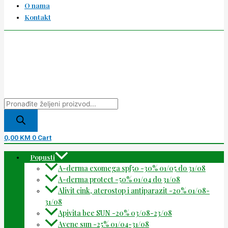
O nama
Kontakt
0,00
KM
0
Cart
Popusti
A-derma exomega spf50 -30% 01/05 do 31/08
A-derma protect -50% 01/04 do 31/08
Alivit cink, aterostop i antiparazit -20% 01/08-
31/08
Apivita bee SUN -20% 03/08-23/08
Avene sun -25% 01/04-31/08