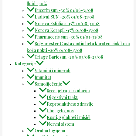
fluid -30%
Eucerin sun -30% 01/06-31/08
Ladival SUN -20% 01/08-31/08
Noreva Exfoliac -15% 01/08-31/08
Noreva Kerapil -15% 01/08-15/08
Pharmaceris sun -30% 01/05-31/08
Solgar ester C astaxantin beta karoten cink kosa
koža nokti -20% 01/08-15/08
Uriage Bariesun -20% 03/08-23/08
Kategorije
Vitamini i minerali
Imunitet
Samoliječenje
Srce, jetra, cirkulacija
Digestivni trakt
Reproduktivno zdravlje
Uho, grlo, nos
Kosti, zglobovi i mišići
Nervni sistem
Oralna higijena