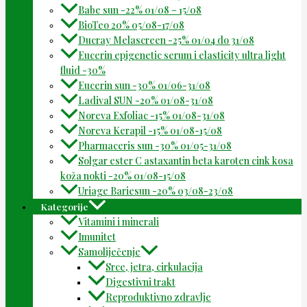
Babe sun -22% 01/08 – 15/08
BioTeo 20% 05/08-17/08
Ducray Melascreen -25% 01/04 do 31/08
Eucerin epigenetic serum i elasticity ultra light
fluid -30%
Eucerin sun -30% 01/06-31/08
Ladival SUN -20% 01/08-31/08
Noreva Exfoliac -15% 01/08-31/08
Noreva Kerapil -15% 01/08-15/08
Pharmaceris sun -30% 01/05-31/08
Solgar ester C astaxantin beta karoten cink kosa
koža nokti -20% 01/08-15/08
Uriage Bariesun -20% 03/08-23/08
Kategorije
Vitamini i minerali
Imunitet
Samoliječenje
Srce, jetra, cirkulacija
Digestivni trakt
Reproduktivno zdravlje