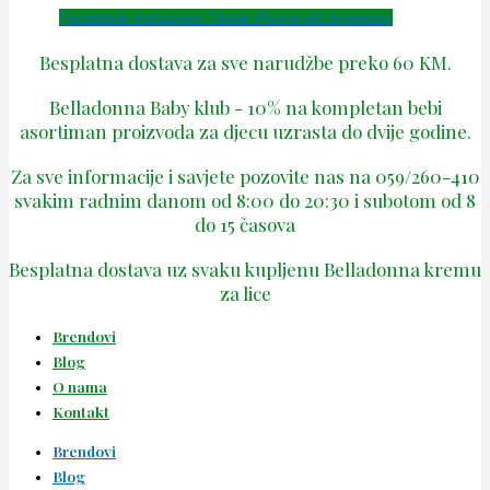
Facebook
Instagram
Tiktok
Phone-alt
Envelope
Besplatna dostava za sve narudžbe preko 60 KM.
Belladonna Baby klub - 10% na kompletan bebi
asortiman proizvoda za djecu uzrasta do dvije godine.
Za sve informacije i savjete pozovite nas na 059/260-410
svakim radnim danom od 8:00 do 20:30 i subotom od 8
do 15 časova
Besplatna dostava uz svaku kupljenu Belladonna kremu
za lice
Brendovi
Blog
O nama
Kontakt
Brendovi
Blog