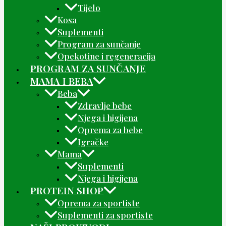
Tijelo
Kosa
Suplementi
Program za sunčanje
Opekotine i regeneracija
PROGRAM ZA SUNČANJE
MAMA I BEBA
Beba
Zdravlje bebe
Njega i higijena
Oprema za bebe
Igračke
Mama
Suplementi
Njega i higijena
PROTEIN SHOP
Oprema za sportiste
Suplementi za sportiste