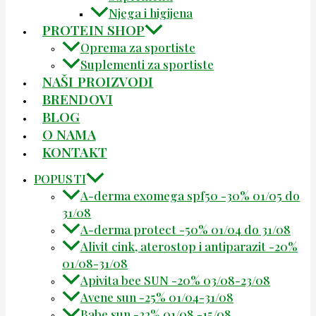
Njega i higijena
PROTEIN SHOP
Oprema za sportiste
Suplementi za sportiste
NAŠI PROIZVODI
BRENDOVI
BLOG
O NAMA
KONTAKT
POPUSTI
A-derma exomega spf50 -30% 01/05 do
31/08
A-derma protect -50% 01/04 do 31/08
Alivit cink, aterostop i antiparazit -20%
01/08-31/08
Apivita bee SUN -20% 03/08-23/08
Avene sun -25% 01/04-31/08
Babe sun -22% 01/08 -15/08