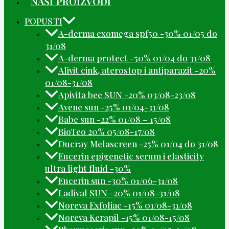
NAŠI PROIZVODI
POPUSTI
A-derma exomega spf50 -30% 01/05 do
31/08
A-derma protect -50% 01/04 do 31/08
Alivit cink, aterostop i antiparazit -20%
01/08-31/08
Apivita bee SUN -20% 03/08-23/08
Avene sun -25% 01/04-31/08
Babe sun -22% 01/08 – 15/08
BioTeo 20% 05/08-17/08
Ducray Melascreen -25% 01/04 do 31/08
Eucerin epigenetic serum i elasticity
ultra light fluid -30%
Eucerin sun -30% 01/06-31/08
Ladival SUN -20% 01/08-31/08
Noreva Exfoliac -15% 01/08-31/08
Noreva Kerapil -15% 01/08-15/08