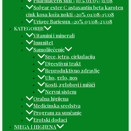
Pharmaceris sun -30% 01/05-31/08
Solgar ester C astaxantin beta karoten
cink kosa koža nokti -20% 01/08-15/08
Uriage Bariesun -20% 03/08-23/08
KATEGORIJE
Vitamini i minerali
Imunitet
Samoliječenje
Srce, jetra, cirkulacija
Digestivni trakt
Reproduktivno zdravlje
Uho, grlo, nos
Kosti, zglobovi i mišići
Nervni sistem
Oralna higijena
Medicinska sredstva
Program za sunčanje
Erotski dodaci
NJEGA I HIGIJENA