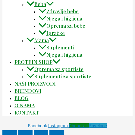
Beba
Zdravlje bebe
Njega i higijena
Oprema za bebe
Igračke
Mama
Suplementi
Njega i higijena
PROTEIN SHOP
Oprema za sportiste
Suplementi za sportiste
NAŠI PROIZVODI
BRENDOVI
BLOG
O NAMA
KONTAKT
Facebook
Instagram
Phone-alt
Envelope