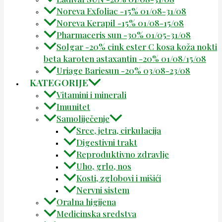
Noreva Exfoliac -15% 01/08-31/08
Noreva Kerapil -15% 01/08-15/08
Pharmaceris sun -30% 01/05-31/08
Solgar -20% cink ester C kosa koža nokti
beta karoten astaxantin -20% 01/08/15/08
Uriage Bariesun -20% 03/08-23/08
KATEGORIJE
Vitamini i minerali
Imunitet
Samoliječenje
Srce, jetra, cirkulacija
Digestivni trakt
Reproduktivno zdravlje
Uho, grlo, nos
Kosti, zglobovi i mišići
Nervni sistem
Oralna higijena
Medicinska sredstva