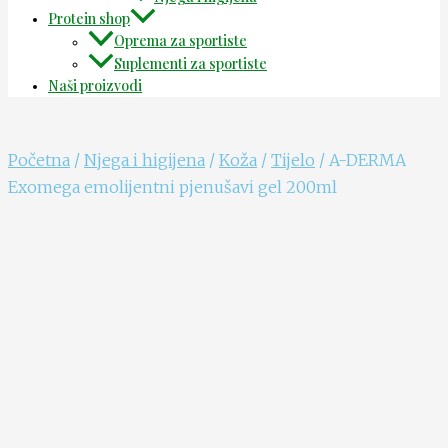
Protein shop
Oprema za sportiste
Suplementi za sportiste
Naši proizvodi
Početna
/
Njega i higijena
/
Koža
/
Tijelo
/ A-DERMA
Exomega emolijentni pjenušavi gel 200ml