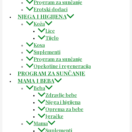
Program za sunčanje
Erotski dodaci
NJEGA I HIGIJENA
Koža
Lice
Tijelo
Kosa
Suplementi
Program za sunčanje
Opekotine i regeneracija
PROGRAM ZA SUNČANJE
MAMA I BEBA
Beba
Zdravlje bebe
Njega i higijena
Oprema za bebe
Igračke
Mama
Suplementi