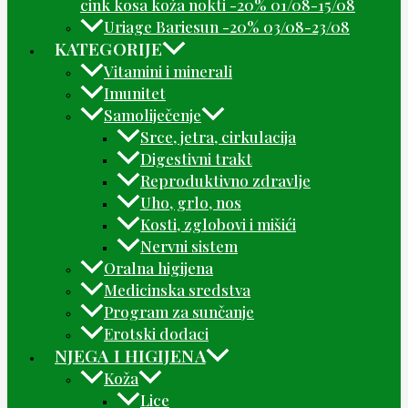
cink kosa koža nokti -20% 01/08-15/08
Uriage Bariesun -20% 03/08-23/08
KATEGORIJE
Vitamini i minerali
Imunitet
Samoliječenje
Srce, jetra, cirkulacija
Digestivni trakt
Reproduktivno zdravlje
Uho, grlo, nos
Kosti, zglobovi i mišići
Nervni sistem
Oralna higijena
Medicinska sredstva
Program za sunčanje
Erotski dodaci
NJEGA I HIGIJENA
Koža
Lice