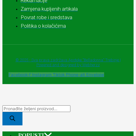
Reklamacije
Zamjena kupljenih artikala
Povrat robe i sredstava
Politika o kolačićima
© 2025 - Sva prava zadržava Apoteke "Belladonna" Trebinje |
Powered and designed by Webherzz
Facebook-f
Instagram
Tiktok
Phone-alt
Envelope
POPUSTI