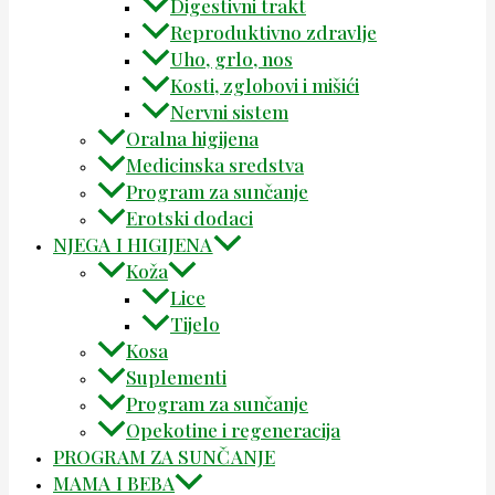
Digestivni trakt
Reproduktivno zdravlje
Uho, grlo, nos
Kosti, zglobovi i mišići
Nervni sistem
Oralna higijena
Medicinska sredstva
Program za sunčanje
Erotski dodaci
NJEGA I HIGIJENA
Koža
Lice
Tijelo
Kosa
Suplementi
Program za sunčanje
Opekotine i regeneracija
PROGRAM ZA SUNČANJE
MAMA I BEBA