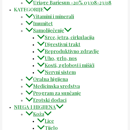
Uriage Bariesun -20% 03/08-23/08
KATEGORIJE
Vitamini i minerali
Imunitet
Samoliječenje
Srce, jetra, cirkulacija
Digestivni trakt
Reproduktivno zdravlje
Uho, grlo, nos
Kosti, zglobovi i mišići
Nervni sistem
Oralna higijena
Medicinska sredstva
Program za sunčanje
Erotski dodaci
NJEGA I HIGIJENA
Koža
Lice
Tijelo