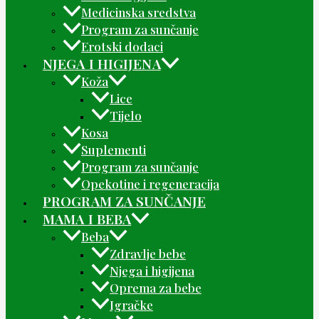
Medicinska sredstva
Program za sunčanje
Erotski dodaci
NJEGA I HIGIJENA
Koža
Lice
Tijelo
Kosa
Suplementi
Program za sunčanje
Opekotine i regeneracija
PROGRAM ZA SUNČANJE
MAMA I BEBA
Beba
Zdravlje bebe
Njega i higijena
Oprema za bebe
Igračke