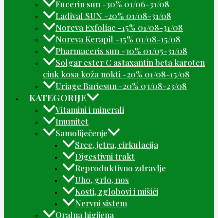
Eucerin sun -30% 01/06-31/08
Ladival SUN -20% 01/08-31/08
Noreva Exfoliac -15% 01/08-31/08
Noreva Kerapil -15% 01/08-15/08
Pharmaceris sun -30% 01/05-31/08
Solgar ester C astaxantin beta karoten
cink kosa koža nokti -20% 01/08-15/08
Uriage Bariesun -20% 03/08-23/08
KATEGORIJE
Vitamini i minerali
Imunitet
Samoliječenje
Srce, jetra, cirkulacija
Digestivni trakt
Reproduktivno zdravlje
Uho, grlo, nos
Kosti, zglobovi i mišići
Nervni sistem
Oralna higijena