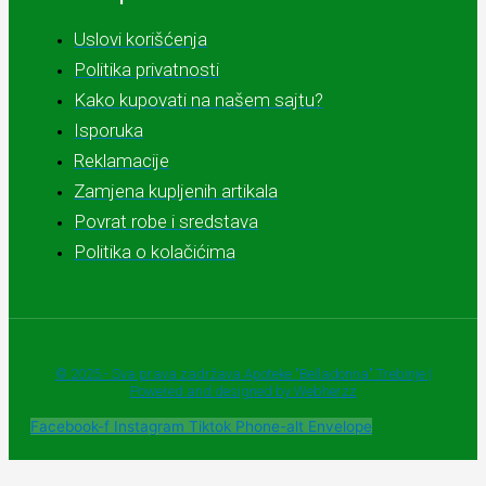
Uslovi korišćenja
Politika privatnosti
Kako kupovati na našem sajtu?
Isporuka
Reklamacije
Zamjena kupljenih artikala
Povrat robe i sredstava
Politika o kolačićima
© 2025 - Sva prava zadržava Apoteke "Belladonna" Trebinje |
Powered and designed by Webherzz
Facebook-f
Instagram
Tiktok
Phone-alt
Envelope