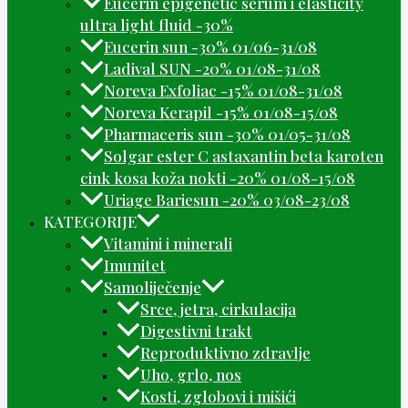
Eucerin epigenetic serum i elasticity
ultra light fluid -30%
Eucerin sun -30% 01/06-31/08
Ladival SUN -20% 01/08-31/08
Noreva Exfoliac -15% 01/08-31/08
Noreva Kerapil -15% 01/08-15/08
Pharmaceris sun -30% 01/05-31/08
Solgar ester C astaxantin beta karoten
cink kosa koža nokti -20% 01/08-15/08
Uriage Bariesun -20% 03/08-23/08
KATEGORIJE
Vitamini i minerali
Imunitet
Samoliječenje
Srce, jetra, cirkulacija
Digestivni trakt
Reproduktivno zdravlje
Uho, grlo, nos
Kosti, zglobovi i mišići