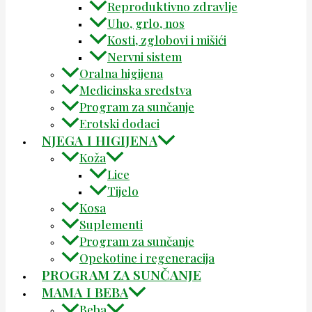
Reproduktivno zdravlje
Uho, grlo, nos
Kosti, zglobovi i mišići
Nervni sistem
Oralna higijena
Medicinska sredstva
Program za sunčanje
Erotski dodaci
NJEGA I HIGIJENA
Koža
Lice
Tijelo
Kosa
Suplementi
Program za sunčanje
Opekotine i regeneracija
PROGRAM ZA SUNČANJE
MAMA I BEBA
Beba