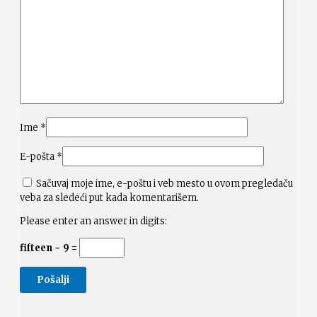
Ime
*
E-pošta
*
Sačuvaj moje ime, e-poštu i veb mesto u ovom pregledaču
veba za sledeći put kada komentarišem.
Please enter an answer in digits:
fifteen − 9 =