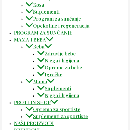
Kosa
Suplementi
Program za sunčanje
Opekotine i regeneracija
PROGRAM ZA SUNČANJE
MAMA I BEBA
Beba
Zdravlje bebe
Njega i higijena
Oprema za bebe
Igračke
Mama
Suplementi
Njega i higijena
PROTEIN SHOP
Oprema za sportiste
Suplementi za sportiste
NAŠI PROIZVODI
BRENDOVI