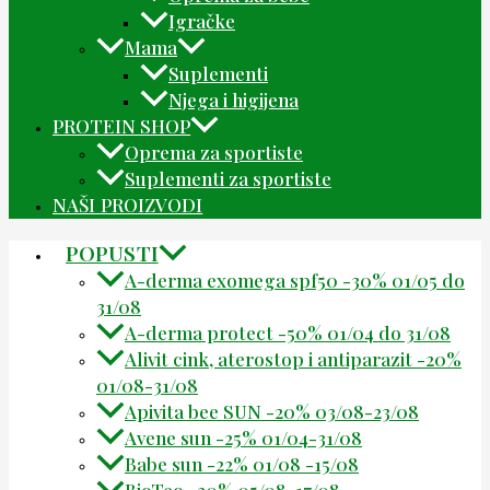
Igračke
Mama
Suplementi
Njega i higijena
PROTEIN SHOP
Oprema za sportiste
Suplementi za sportiste
NAŠI PROIZVODI
POPUSTI
A-derma exomega spf50 -30% 01/05 do
31/08
A-derma protect -50% 01/04 do 31/08
Alivit cink, aterostop i antiparazit -20%
01/08-31/08
Apivita bee SUN -20% 03/08-23/08
Avene sun -25% 01/04-31/08
Babe sun -22% 01/08 -15/08