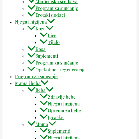
Medicinska sredstva
Program za sunčanje
Erotski dodaci
Njega i higijena
Koža
Lice
Tijelo
Kosa
Suplementi
Program za sunčanje
Opekotine i regeneracija
Program za sunčanje
Mama i beba
Beba
Zdravlje bebe
Njega i higijena
Oprema za bebe
Igračke
Mama
Suplementi
Njega i higijena