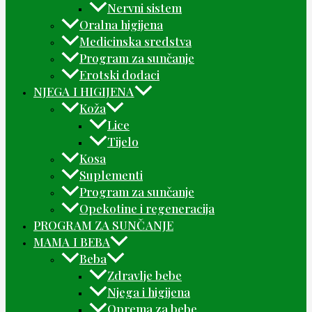
Nervni sistem
Oralna higijena
Medicinska sredstva
Program za sunčanje
Erotski dodaci
NJEGA I HIGIJENA
Koža
Lice
Tijelo
Kosa
Suplementi
Program za sunčanje
Opekotine i regeneracija
PROGRAM ZA SUNČANJE
MAMA I BEBA
Beba
Zdravlje bebe
Njega i higijena
Oprema za bebe