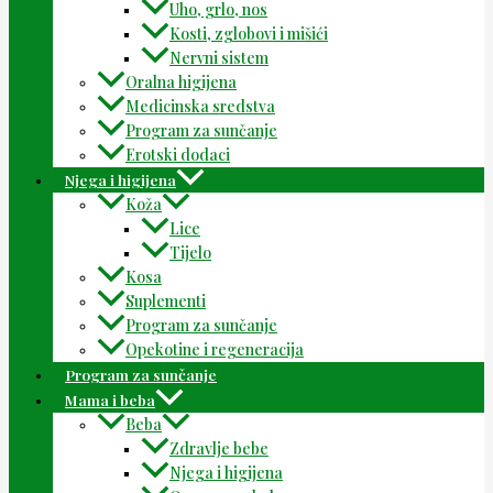
Uho, grlo, nos
Kosti, zglobovi i mišići
Nervni sistem
Oralna higijena
Medicinska sredstva
Program za sunčanje
Erotski dodaci
Njega i higijena
Koža
Lice
Tijelo
Kosa
Suplementi
Program za sunčanje
Opekotine i regeneracija
Program za sunčanje
Mama i beba
Beba
Zdravlje bebe
Njega i higijena