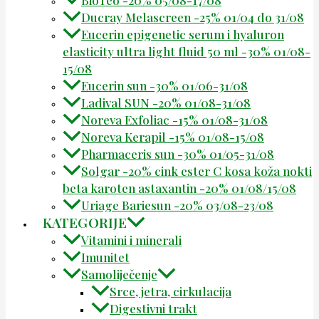
BioTeo -20% 05/08-17/08
Ducray Melascreen -25% 01/04 do 31/08
Eucerin epigenetic serum i hyaluron
elasticity ultra light fluid 50 ml -30% 01/08-
15/08
Eucerin sun -30% 01/06-31/08
Ladival SUN -20% 01/08-31/08
Noreva Exfoliac -15% 01/08-31/08
Noreva Kerapil -15% 01/08-15/08
Pharmaceris sun -30% 01/05-31/08
Solgar -20% cink ester C kosa koža nokti
beta karoten astaxantin -20% 01/08/15/08
Uriage Bariesun -20% 03/08-23/08
KATEGORIJE
Vitamini i minerali
Imunitet
Samoliječenje
Srce, jetra, cirkulacija
Digestivni trakt