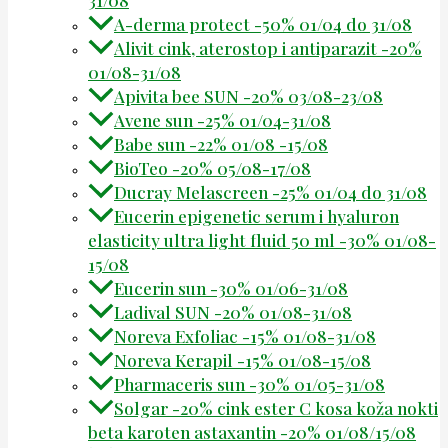
A-derma protect -50% 01/04 do 31/08
Alivit cink, aterostop i antiparazit -20%
01/08-31/08
Apivita bee SUN -20% 03/08-23/08
Avene sun -25% 01/04-31/08
Babe sun -22% 01/08 -15/08
BioTeo -20% 05/08-17/08
Ducray Melascreen -25% 01/04 do 31/08
Eucerin epigenetic serum i hyaluron
elasticity ultra light fluid 50 ml -30% 01/08-
15/08
Eucerin sun -30% 01/06-31/08
Ladival SUN -20% 01/08-31/08
Noreva Exfoliac -15% 01/08-31/08
Noreva Kerapil -15% 01/08-15/08
Pharmaceris sun -30% 01/05-31/08
Solgar -20% cink ester C kosa koža nokti
beta karoten astaxantin -20% 01/08/15/08