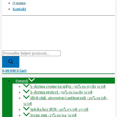
O nama
Kontakt
0,00
KM
0
Cart
Popusti
A-derma exomega spf50 -30% 01/05 do 31/08
A-derma protect -50% 01/04 do 31/08
Alivit cink, aterostop i antiparazit -20% 01/08-
31/08
Apivita bee SUN -20% 03/08-23/08
Avene sun -25% 01/04-31/08