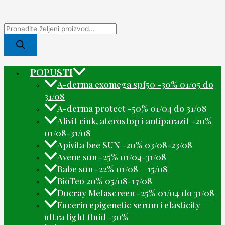
POPUSTI
A-derma exomega spf50 -30% 01/05 do
31/08
A-derma protect -50% 01/04 do 31/08
Alivit cink, aterostop i antiparazit -20%
01/08-31/08
Apivita bee SUN -20% 03/08-23/08
Avene sun -25% 01/04-31/08
Babe sun -22% 01/08 – 15/08
BioTeo 20% 05/08-17/08
Ducray Melascreen -25% 01/04 do 31/08
Eucerin epigenetic serum i elasticity
ultra light fluid -30%