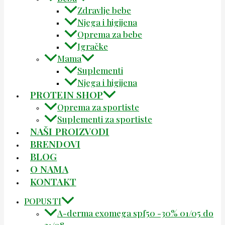
Zdravlje bebe
Njega i higijena
Oprema za bebe
Igračke
Mama
Suplementi
Njega i higijena
PROTEIN SHOP
Oprema za sportiste
Suplementi za sportiste
NAŠI PROIZVODI
BRENDOVI
BLOG
O NAMA
KONTAKT
POPUSTI
A-derma exomega spf50 -30% 01/05 do
31/08