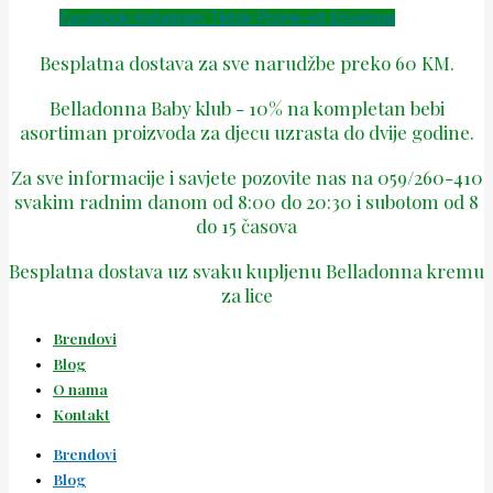
Facebook
Instagram
Tiktok
Phone-alt
Envelope
Besplatna dostava za sve narudžbe preko 60 KM.
Belladonna Baby klub - 10% na kompletan bebi
asortiman proizvoda za djecu uzrasta do dvije godine.
Za sve informacije i savjete pozovite nas na 059/260-410
svakim radnim danom od 8:00 do 20:30 i subotom od 8
do 15 časova
Besplatna dostava uz svaku kupljenu Belladonna kremu
za lice
Brendovi
Blog
O nama
Kontakt
Brendovi
Blog