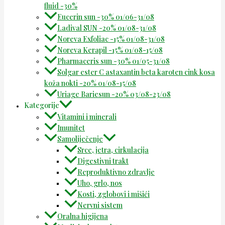
fluid -30%
Eucerin sun -30% 01/06-31/08
Ladival SUN -20% 01/08-31/08
Noreva Exfoliac -15% 01/08-31/08
Noreva Kerapil -15% 01/08-15/08
Pharmaceris sun -30% 01/05-31/08
Solgar ester C astaxantin beta karoten cink kosa
koža nokti -20% 01/08-15/08
Uriage Bariesun -20% 03/08-23/08
Kategorije
Vitamini i minerali
Imunitet
Samoliječenje
Srce, jetra, cirkulacija
Digestivni trakt
Reproduktivno zdravlje
Uho, grlo, nos
Kosti, zglobovi i mišići
Nervni sistem
Oralna higijena