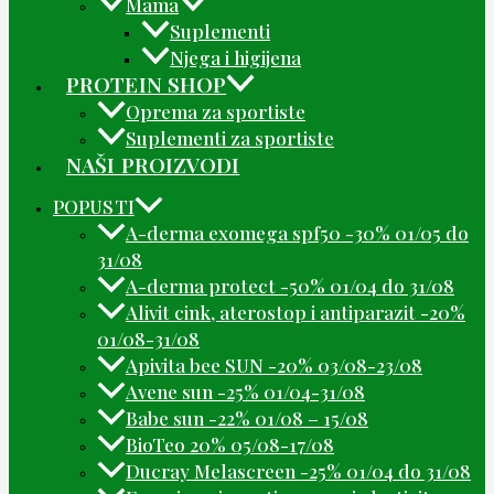
Mama
Suplementi
Njega i higijena
PROTEIN SHOP
Oprema za sportiste
Suplementi za sportiste
NAŠI PROIZVODI
POPUSTI
A-derma exomega spf50 -30% 01/05 do
31/08
A-derma protect -50% 01/04 do 31/08
Alivit cink, aterostop i antiparazit -20%
01/08-31/08
Apivita bee SUN -20% 03/08-23/08
Avene sun -25% 01/04-31/08
Babe sun -22% 01/08 – 15/08
BioTeo 20% 05/08-17/08
Ducray Melascreen -25% 01/04 do 31/08