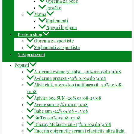
Oprema za bebe
Igračke
Mama
Suplementi
Njega i higijena
Protein shop
Oprema za sportiste
Suplementi za sportiste
Naši proizvodi
Popusti
A-derma exomega spf50 -30% 01/05 do 31/08
A-derma protect -50% 01/04 do 31/08
Alivit cink, aterostop i antiparazit -20% 01/08-
31/08
Apivita bee SUN -20% 03/08-23/08
Avene sun -25% 01/04-31/08
Babe sun -22% 01/08 – 15/08
BioTeo 20% 05/08-17/08
Ducray Melascreen -25% 01/04 do 31/08
Eucerin epigenetic serum i elasticity ultra light