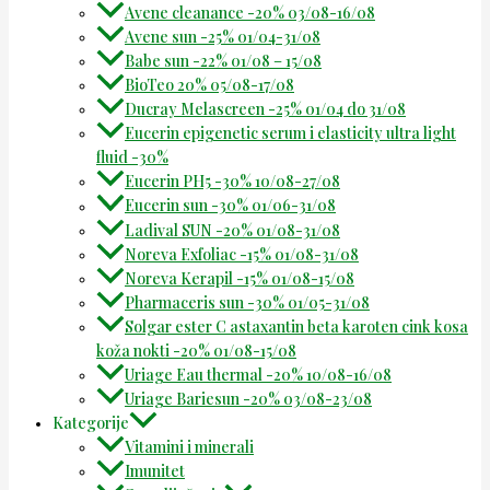
Avene cleanance -20% 03/08-16/08
Avene sun -25% 01/04-31/08
Babe sun -22% 01/08 – 15/08
BioTeo 20% 05/08-17/08
Ducray Melascreen -25% 01/04 do 31/08
Eucerin epigenetic serum i elasticity ultra light
fluid -30%
Eucerin PH5 -30% 10/08-27/08
Eucerin sun -30% 01/06-31/08
Ladival SUN -20% 01/08-31/08
Noreva Exfoliac -15% 01/08-31/08
Noreva Kerapil -15% 01/08-15/08
Pharmaceris sun -30% 01/05-31/08
Solgar ester C astaxantin beta karoten cink kosa
koža nokti -20% 01/08-15/08
Uriage Eau thermal -20% 10/08-16/08
Uriage Bariesun -20% 03/08-23/08
Kategorije
Vitamini i minerali
Imunitet