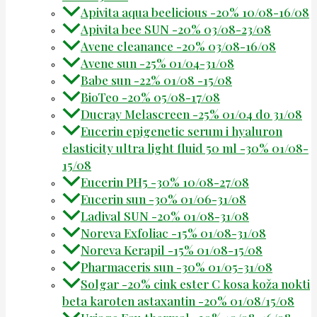
Apivita aqua beelicious -20% 10/08-16/08
Apivita bee SUN -20% 03/08-23/08
Avene cleanance -20% 03/08-16/08
Avene sun -25% 01/04-31/08
Babe sun -22% 01/08 -15/08
BioTeo -20% 05/08-17/08
Ducray Melascreen -25% 01/04 do 31/08
Eucerin epigenetic serum i hyaluron
elasticity ultra light fluid 50 ml -30% 01/08-
15/08
Eucerin PH5 -30% 10/08-27/08
Eucerin sun -30% 01/06-31/08
Ladival SUN -20% 01/08-31/08
Noreva Exfoliac -15% 01/08-31/08
Noreva Kerapil -15% 01/08-15/08
Pharmaceris sun -30% 01/05-31/08
Solgar -20% cink ester C kosa koža nokti
beta karoten astaxantin -20% 01/08/15/08