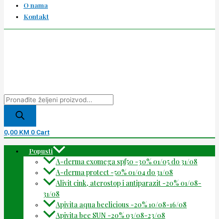
O nama
Kontakt
0,00
KM
0
Cart
Popusti
A-derma exomega spf50 -30% 01/05 do 31/08
A-derma protect -50% 01/04 do 31/08
Alivit cink, aterostop i antiparazit -20% 01/08-
31/08
Apivita aqua beelicious -20% 10/08-16/08
Apivita bee SUN -20% 03/08-23/08