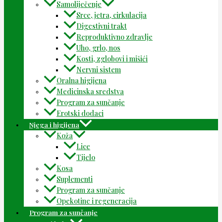
Samoliječenje
Srce, jetra, cirkulacija
Digestivni trakt
Reproduktivno zdravlje
Uho, grlo, nos
Kosti, zglobovi i mišići
Nervni sistem
Oralna higijena
Medicinska sredstva
Program za sunčanje
Erotski dodaci
Njega i higijena
Koža
Lice
Tijelo
Kosa
Suplementi
Program za sunčanje
Opekotine i regeneracija
Program za sunčanje