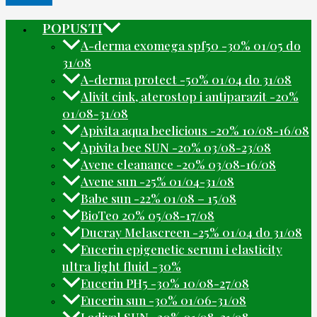
POPUSTI
A-derma exomega spf50 -30% 01/05 do
31/08
A-derma protect -50% 01/04 do 31/08
Alivit cink, aterostop i antiparazit -20%
01/08-31/08
Apivita aqua beelicious -20% 10/08-16/08
Apivita bee SUN -20% 03/08-23/08
Avene cleanance -20% 03/08-16/08
Avene sun -25% 01/04-31/08
Babe sun -22% 01/08 – 15/08
BioTeo 20% 05/08-17/08
Ducray Melascreen -25% 01/04 do 31/08
Eucerin epigenetic serum i elasticity
ultra light fluid -30%
Eucerin PH5 -30% 10/08-27/08
Eucerin sun -30% 01/06-31/08