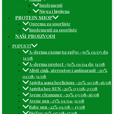
Suplementi
Njega i higijena
PROTEIN SHOP
Oprema za sportiste
Suplementi za sportiste
NAŠI PROIZVODI
POPUSTI
A-derma exomega spf50 -30% 01/05 do
31/08
A-derma protect -50% 01/04 do 31/08
Alivit cink, aterostop i antiparazit -20%
01/08-31/08
Apivita aqua beelicious -20% 10/08-16/08
Apivita bee SUN -20% 03/08-23/08
Avene cleanance -20% 03/08-16/08
Avene sun -25% 01/04-31/08
Babe sun -22% 01/08 – 15/08
BioTeo 20% 05/08-17/08