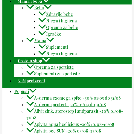
Mama i beba
Beba
Zdravlje bebe
Njega i higijena
Oprema za bebe
Igračke
Mama
Suplementi
Njega i higijena
Protein shop
Oprema za sportiste
Suplementi za sportiste
Naši proizvodi
Popusti
A-derma exomega spf50 -30% 01/05 do 31/08
A-derma protect -50% 01/04 do 31/08
Alivit cink, aterostop i antiparazit -20% 01/08-
31/08
Apivita aqua beelicious -20% 10/08-16/08
Apivita bee SUN -20% 03/08-23/08