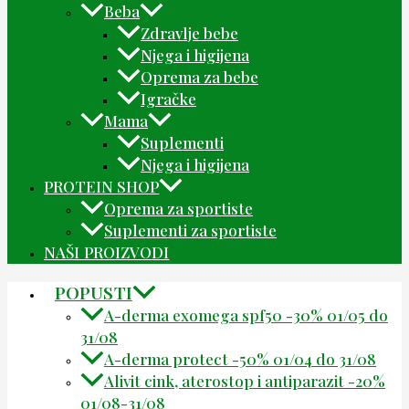
Beba
Zdravlje bebe
Njega i higijena
Oprema za bebe
Igračke
Mama
Suplementi
Njega i higijena
PROTEIN SHOP
Oprema za sportiste
Suplementi za sportiste
NAŠI PROIZVODI
POPUSTI
A-derma exomega spf50 -30% 01/05 do
31/08
A-derma protect -50% 01/04 do 31/08
Alivit cink, aterostop i antiparazit -20%
01/08-31/08