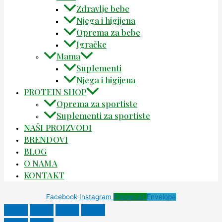
Zdravlje bebe
Njega i higijena
Oprema za bebe
Igračke
Mama
Suplementi
Njega i higijena
PROTEIN SHOP
Oprema za sportiste
Suplementi za sportiste
NAŠI PROIZVODI
BRENDOVI
BLOG
O NAMA
KONTAKT
Facebook
Instagram
Phone-alt
Envelope