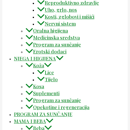
Reproduktivno zdravlje
Uho, grlo, nos
Kosti, zglobovi i mišići
Nervni sistem
Oralna higijena
Medicinska sredstva
Program za sunčanje
Erotski dodaci
NJEGA I HIGIJENA
Koža
Lice
Tijelo
Kosa
Suplementi
Program za sunčanje
Opekotine i regeneracija
PROGRAM ZA SUNČANJE
MAMA I BEBA
Beba