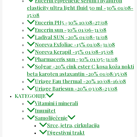
Eucerin epigenetic serum i hyaluron
elasticity ultra light fluid 50 ml -30% 01/08-
15/08
Eucerin PH5 -30% 10/08-27/08
Eucerin sun -30% 01/06-31/08
Ladival SUN -20% 01/08-31/08
Noreva Exfoliac -15% 01/08-31/08
Noreva Kerapil -15% 01/08-15/08
Pharmaceris sun -30% 01/05-31/08
Solgar -20% cink ester C kosa koža nokti
beta karoten astaxantin -20% 01/08/15/08
Uriage Eau thermal -20% 10/08-16/08
Uriage Bariesun -20% 03/08-23/08
KATEGORIJE
Vitamini i minerali
Imunitet
Samoliječenje
Srce, jetra, cirkulacija
Digestivni trakt