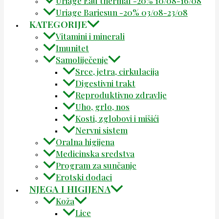
Uriage Eau thermal -20% 10/08-16/08
Uriage Bariesun -20% 03/08-23/08
KATEGORIJE
Vitamini i minerali
Imunitet
Samoliječenje
Srce, jetra, cirkulacija
Digestivni trakt
Reproduktivno zdravlje
Uho, grlo, nos
Kosti, zglobovi i mišići
Nervni sistem
Oralna higijena
Medicinska sredstva
Program za sunčanje
Erotski dodaci
NJEGA I HIGIJENA
Koža
Lice