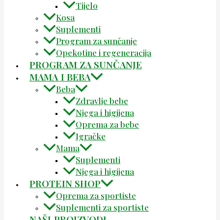
Tijelo
Kosa
Suplementi
Program za sunčanje
Opekotine i regeneracija
PROGRAM ZA SUNČANJE
MAMA I BEBA
Beba
Zdravlje bebe
Njega i higijena
Oprema za bebe
Igračke
Mama
Suplementi
Njega i higijena
PROTEIN SHOP
Oprema za sportiste
Suplementi za sportiste
NAŠI PROIZVODI