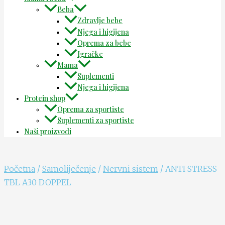
Beba
Zdravlje bebe
Njega i higijena
Oprema za bebe
Igračke
Mama
Suplementi
Njega i higijena
Protein shop
Oprema za sportiste
Suplementi za sportiste
Naši proizvodi
Početna
/
Samoliječenje
/
Nervni sistem
/ ANTI STRESS
TBL A30 DOPPEL