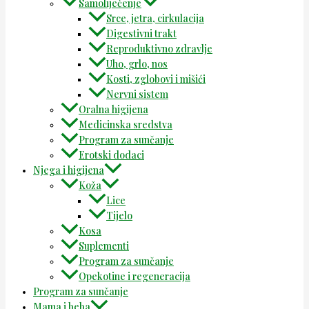
Samoliječenje
Srce, jetra, cirkulacija
Digestivni trakt
Reproduktivno zdravlje
Uho, grlo, nos
Kosti, zglobovi i mišići
Nervni sistem
Oralna higijena
Medicinska sredstva
Program za sunčanje
Erotski dodaci
Njega i higijena
Koža
Lice
Tijelo
Kosa
Suplementi
Program za sunčanje
Opekotine i regeneracija
Program za sunčanje
Mama i beba