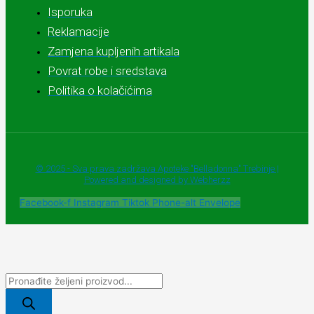
Isporuka
Reklamacije
Zamjena kupljenih artikala
Povrat robe i sredstava
Politika o kolačićima
© 2025 - Sva prava zadržava Apoteke "Belladonna" Trebinje |
Powered and designed by Webherzz
Facebook-f
Instagram
Tiktok
Phone-alt
Envelope