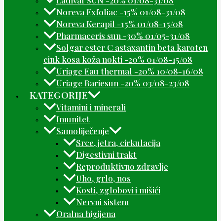
Ladival SUN -20% 01/08-31/08
Noreva Exfoliac -15% 01/08-31/08
Noreva Kerapil -15% 01/08-15/08
Pharmaceris sun -30% 01/05-31/08
Solgar ester C astaxantin beta karoten
cink kosa koža nokti -20% 01/08-15/08
Uriage Eau thermal -20% 10/08-16/08
Uriage Bariesun -20% 03/08-23/08
KATEGORIJE
Vitamini i minerali
Imunitet
Samoliječenje
Srce, jetra, cirkulacija
Digestivni trakt
Reproduktivno zdravlje
Uho, grlo, nos
Kosti, zglobovi i mišići
Nervni sistem
Oralna higijena