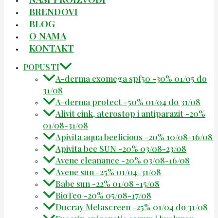
BRENDOVI
BLOG
O NAMA
KONTAKT
POPUSTI
A-derma exomega spf50 -30% 01/05 do
31/08
A-derma protect -50% 01/04 do 31/08
Alivit cink, aterostop i antiparazit -20%
01/08-31/08
Apivita aqua beelicious -20% 10/08-16/08
Apivita bee SUN -20% 03/08-23/08
Avene cleanance -20% 03/08-16/08
Avene sun -25% 01/04-31/08
Babe sun -22% 01/08 -15/08
BioTeo -20% 05/08-17/08
Ducray Melascreen -25% 01/04 do 31/08