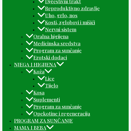
Digestivni trakt
Reproduktivno zdravlje
Uho, grlo, nos
Kosti, zglobovi i mišići
Nervni sistem
Oralna higijena
Medicinska sredstva
Program za sunčanje
Erotski dodaci
NJEGA I HIGIJENA
Koža
Lice
Tijelo
Kosa
Suplementi
Program za sunčanje
Opekotine i regeneracija
PROGRAM ZA SUNČANJE
MAMA I BEBA