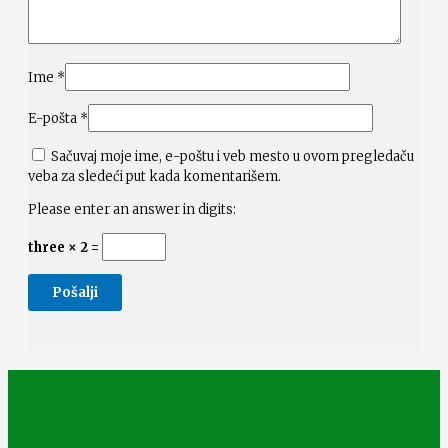
Ime
*
E-pošta
*
Sačuvaj moje ime, e-poštu i veb mesto u ovom pregledaču
veba za sledeći put kada komentarišem.
Please enter an answer in digits:
three × 2 =