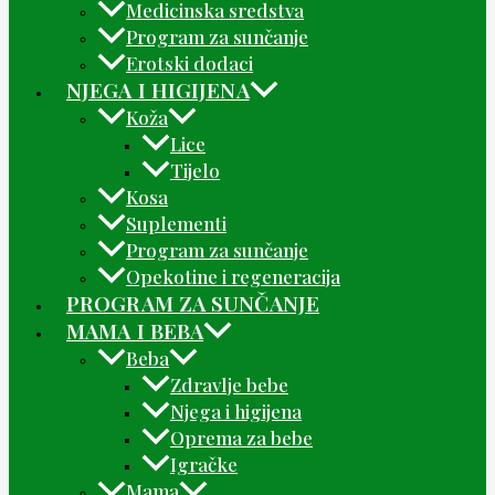
Medicinska sredstva
Program za sunčanje
Erotski dodaci
NJEGA I HIGIJENA
Koža
Lice
Tijelo
Kosa
Suplementi
Program za sunčanje
Opekotine i regeneracija
PROGRAM ZA SUNČANJE
MAMA I BEBA
Beba
Zdravlje bebe
Njega i higijena
Oprema za bebe
Igračke
Mama