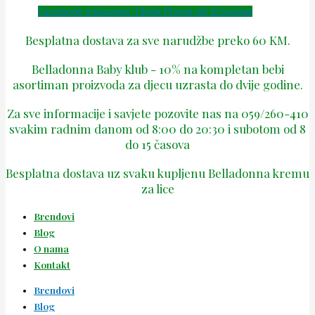
Facebook
Instagram
Tiktok
Phone-alt
Envelope
Besplatna dostava za sve narudžbe preko 60 KM.
Belladonna Baby klub - 10% na kompletan bebi
asortiman proizvoda za djecu uzrasta do dvije godine.
Za sve informacije i savjete pozovite nas na 059/260-410
svakim radnim danom od 8:00 do 20:30 i subotom od 8
do 15 časova
Besplatna dostava uz svaku kupljenu Belladonna kremu
za lice
Brendovi
Blog
O nama
Kontakt
Brendovi
Blog