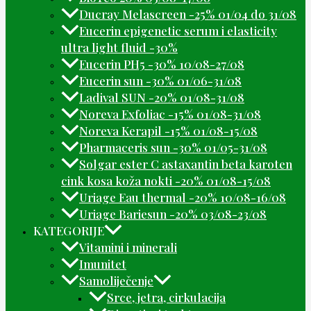
Ducray Melascreen -25% 01/04 do 31/08
Eucerin epigenetic serum i elasticity
ultra light fluid -30%
Eucerin PH5 -30% 10/08-27/08
Eucerin sun -30% 01/06-31/08
Ladival SUN -20% 01/08-31/08
Noreva Exfoliac -15% 01/08-31/08
Noreva Kerapil -15% 01/08-15/08
Pharmaceris sun -30% 01/05-31/08
Solgar ester C astaxantin beta karoten
cink kosa koža nokti -20% 01/08-15/08
Uriage Eau thermal -20% 10/08-16/08
Uriage Bariesun -20% 03/08-23/08
KATEGORIJE
Vitamini i minerali
Imunitet
Samoliječenje
Srce, jetra, cirkulacija