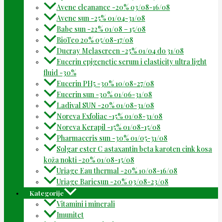
Avene cleanance -20% 03/08-16/08
Avene sun -25% 01/04-31/08
Babe sun -22% 01/08 – 15/08
BioTeo 20% 05/08-17/08
Ducray Melascreen -25% 01/04 do 31/08
Eucerin epigenetic serum i elasticity ultra light
fluid -30%
Eucerin PH5 -30% 10/08-27/08
Eucerin sun -30% 01/06-31/08
Ladival SUN -20% 01/08-31/08
Noreva Exfoliac -15% 01/08-31/08
Noreva Kerapil -15% 01/08-15/08
Pharmaceris sun -30% 01/05-31/08
Solgar ester C astaxantin beta karoten cink kosa
koža nokti -20% 01/08-15/08
Uriage Eau thermal -20% 10/08-16/08
Uriage Bariesun -20% 03/08-23/08
Kategorije
Vitamini i minerali
Imunitet