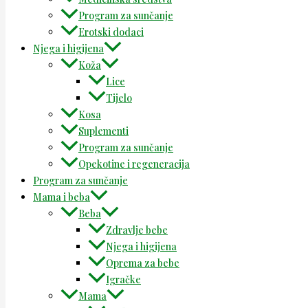
Program za sunčanje
Erotski dodaci
Njega i higijena
Koža
Lice
Tijelo
Kosa
Suplementi
Program za sunčanje
Opekotine i regeneracija
Program za sunčanje
Mama i beba
Beba
Zdravlje bebe
Njega i higijena
Oprema za bebe
Igračke
Mama