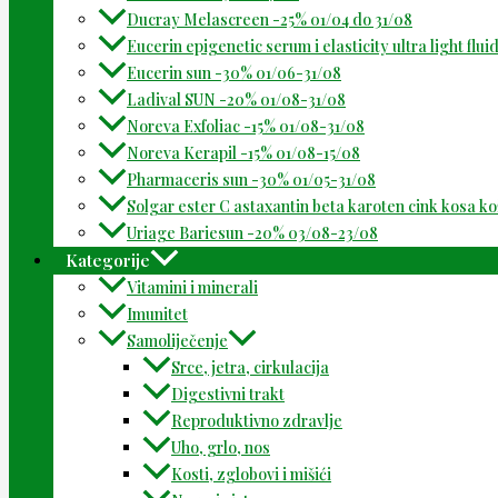
Ducray Melascreen -25% 01/04 do 31/08
Eucerin epigenetic serum i elasticity ultra light flu
Eucerin sun -30% 01/06-31/08
Ladival SUN -20% 01/08-31/08
Noreva Exfoliac -15% 01/08-31/08
Noreva Kerapil -15% 01/08-15/08
Pharmaceris sun -30% 01/05-31/08
Solgar ester C astaxantin beta karoten cink kosa k
Uriage Bariesun -20% 03/08-23/08
Kategorije
Vitamini i minerali
Imunitet
Samoliječenje
Srce, jetra, cirkulacija
Digestivni trakt
Reproduktivno zdravlje
Uho, grlo, nos
Kosti, zglobovi i mišići