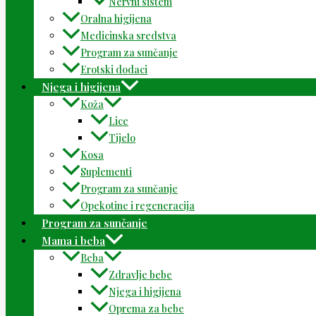
Nervni sistem
Oralna higijena
Medicinska sredstva
Program za sunčanje
Erotski dodaci
Njega i higijena
Koža
Lice
Tijelo
Kosa
Suplementi
Program za sunčanje
Opekotine i regeneracija
Program za sunčanje
Mama i beba
Beba
Zdravlje bebe
Njega i higijena
Oprema za bebe