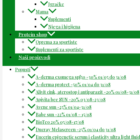
Igračke
Mama
Suplementi
Njega i higijena
Protein shop
Oprema za sportiste
Suplementi za sportiste
Naši proizvodi
Popusti
A-derma exomega spf50 -30% 01/05 do 31/08
A-derma protect -50% 01/04 do 31/08
Alivit cink, aterostop i antiparazit -20% 01/08-31/08
Apivita bee SUN -20% 03/08-23/08
Avene sun -25% 01/04-31/08
Babe sun -22% 01/08 – 15/08
BioTeo 20% 05/08-17/08
Ducray Melascreen -25% 01/04 do 31/08
Eucerin epigenetic serum i elasticity ultra light flu