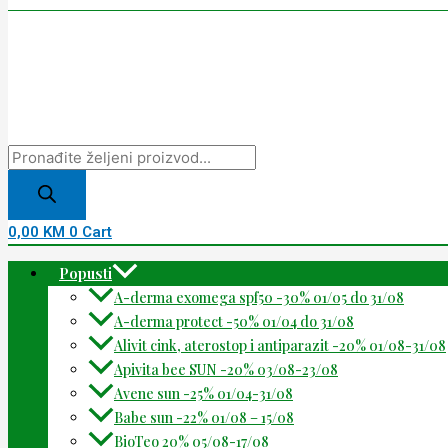
0,00
KM
0
Cart
Popusti
A-derma exomega spf50 -30% 01/05 do 31/08
A-derma protect -50% 01/04 do 31/08
Alivit cink, aterostop i antiparazit -20% 01/08-31/08
Apivita bee SUN -20% 03/08-23/08
Avene sun -25% 01/04-31/08
Babe sun -22% 01/08 – 15/08
BioTeo 20% 05/08-17/08