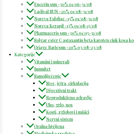
Eucerin sun -30% 01/06-31/08
Ladival SUN -20% 01/08-31/08
Noreva Exfoliac -15% 01/08-31/08
Noreva Kerapil -15% 01/08-15/08
Pharmaceris sun -30% 01/05-31/08
Solgar ester C astaxantin beta karoten cink kosa k
Uriage Bariesun -20% 03/08-23/08
Kategorije
Vitamini i minerali
Imunitet
Samoliječenje
Srce, jetra, cirkulacija
Digestivni trakt
Reproduktivno zdravlje
Uho, grlo, nos
Kosti, zglobovi i mišići
Nervni sistem
Oralna higijena
Medicinska sredstva