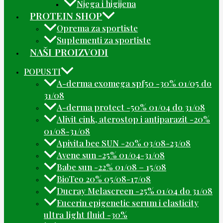
Njega i higijena
PROTEIN SHOP
Oprema za sportiste
Suplementi za sportiste
NAŠI PROIZVODI
POPUSTI
A-derma exomega spf50 -30% 01/05 do
31/08
A-derma protect -50% 01/04 do 31/08
Alivit cink, aterostop i antiparazit -20%
01/08-31/08
Apivita bee SUN -20% 03/08-23/08
Avene sun -25% 01/04-31/08
Babe sun -22% 01/08 – 15/08
BioTeo 20% 05/08-17/08
Ducray Melascreen -25% 01/04 do 31/08
Eucerin epigenetic serum i elasticity
ultra light fluid -30%