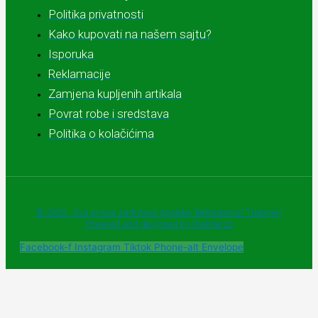
Politika privatnosti
Kako kupovati na našem sajtu?
Isporuka
Reklamacije
Zamjena kupljenih artikala
Povrat robe i sredstava
Politika o kolačićima
© 2025 - Sva prava zadržava Apoteke "Belladonna" Trebinje |
Powered and designed by Webherzz
Facebook-f
Instagram
Tiktok
Phone-alt
Envelope