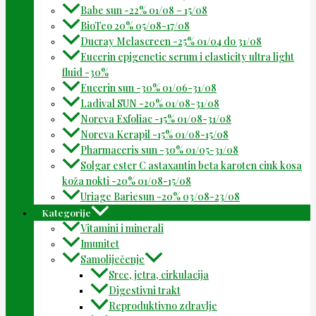
Babe sun -22% 01/08 – 15/08
BioTeo 20% 05/08-17/08
Ducray Melascreen -25% 01/04 do 31/08
Eucerin epigenetic serum i elasticity ultra light
fluid -30%
Eucerin sun -30% 01/06-31/08
Ladival SUN -20% 01/08-31/08
Noreva Exfoliac -15% 01/08-31/08
Noreva Kerapil -15% 01/08-15/08
Pharmaceris sun -30% 01/05-31/08
Solgar ester C astaxantin beta karoten cink kosa
koža nokti -20% 01/08-15/08
Uriage Bariesun -20% 03/08-23/08
Kategorije
Vitamini i minerali
Imunitet
Samoliječenje
Srce, jetra, cirkulacija
Digestivni trakt
Reproduktivno zdravlje