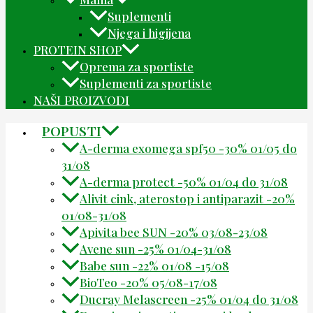
Suplementi
Njega i higijena
PROTEIN SHOP
Oprema za sportiste
Suplementi za sportiste
NAŠI PROIZVODI
POPUSTI
A-derma exomega spf50 -30% 01/05 do
31/08
A-derma protect -50% 01/04 do 31/08
Alivit cink, aterostop i antiparazit -20%
01/08-31/08
Apivita bee SUN -20% 03/08-23/08
Avene sun -25% 01/04-31/08
Babe sun -22% 01/08 -15/08
BioTeo -20% 05/08-17/08
Ducray Melascreen -25% 01/04 do 31/08