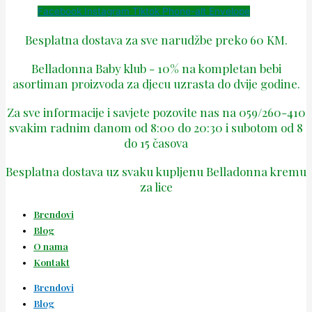
Facebook
Instagram
Tiktok
Phone-alt
Envelope
Besplatna dostava za sve narudžbe preko 60 KM.
Belladonna Baby klub - 10% na kompletan bebi
asortiman proizvoda za djecu uzrasta do dvije godine.
Za sve informacije i savjete pozovite nas na 059/260-410
svakim radnim danom od 8:00 do 20:30 i subotom od 8
do 15 časova
Besplatna dostava uz svaku kupljenu Belladonna kremu
za lice
Brendovi
Blog
O nama
Kontakt
Brendovi
Blog