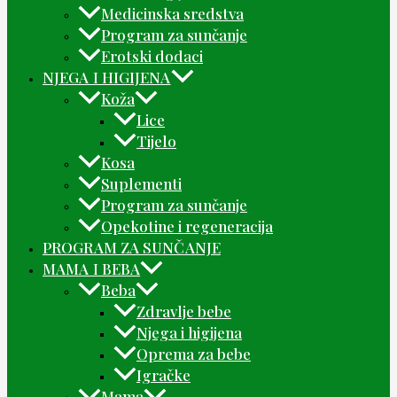
Medicinska sredstva
Program za sunčanje
Erotski dodaci
NJEGA I HIGIJENA
Koža
Lice
Tijelo
Kosa
Suplementi
Program za sunčanje
Opekotine i regeneracija
PROGRAM ZA SUNČANJE
MAMA I BEBA
Beba
Zdravlje bebe
Njega i higijena
Oprema za bebe
Igračke
Mama