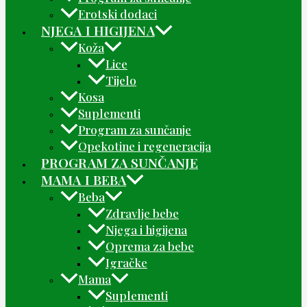
Erotski dodaci
NJEGA I HIGIJENA
Koža
Lice
Tijelo
Kosa
Suplementi
Program za sunčanje
Opekotine i regeneracija
PROGRAM ZA SUNČANJE
MAMA I BEBA
Beba
Zdravlje bebe
Njega i higijena
Oprema za bebe
Igračke
Mama
Suplementi