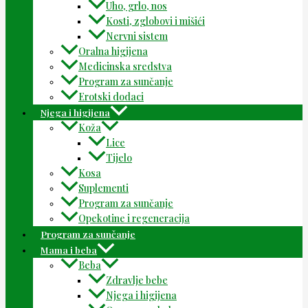
Uho, grlo, nos
Kosti, zglobovi i mišići
Nervni sistem
Oralna higijena
Medicinska sredstva
Program za sunčanje
Erotski dodaci
Njega i higijena
Koža
Lice
Tijelo
Kosa
Suplementi
Program za sunčanje
Opekotine i regeneracija
Program za sunčanje
Mama i beba
Beba
Zdravlje bebe
Njega i higijena