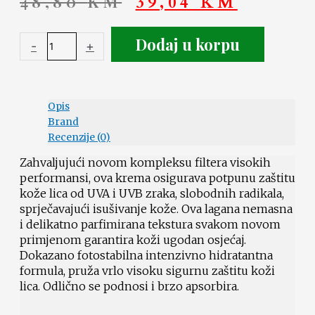
48,80
KM
39,04
KM
Dodaj u korpu
-
+
Opis
Brand
Recenzije (0)
Zahvaljujući novom kompleksu filtera visokih
performansi, ova krema osigurava potpunu zaštitu
kože lica od UVA i UVB zraka, slobodnih radikala,
sprječavajući isušivanje kože. Ova lagana nemasna
i delikatno parfimirana tekstura svakom novom
primjenom garantira koži ugodan osjećaj.
Dokazano fotostabilna intenzivno hidratantna
formula, pruža vrlo visoku sigurnu zaštitu koži
lica. Odlično se podnosi i brzo apsorbira.