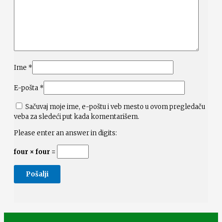
Ime
*
E-pošta
*
Sačuvaj moje ime, e-poštu i veb mesto u ovom pregledaču
veba za sledeći put kada komentarišem.
Please enter an answer in digits:
four × four =