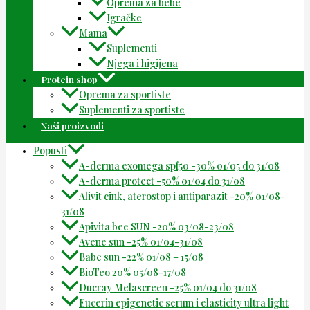
Oprema za bebe
Igračke
Mama
Suplementi
Njega i higijena
Protein shop
Oprema za sportiste
Suplementi za sportiste
Naši proizvodi
Popusti
A-derma exomega spf50 -30% 01/05 do 31/08
A-derma protect -50% 01/04 do 31/08
Alivit cink, aterostop i antiparazit -20% 01/08-
31/08
Apivita bee SUN -20% 03/08-23/08
Avene sun -25% 01/04-31/08
Babe sun -22% 01/08 – 15/08
BioTeo 20% 05/08-17/08
Ducray Melascreen -25% 01/04 do 31/08
Eucerin epigenetic serum i elasticity ultra light