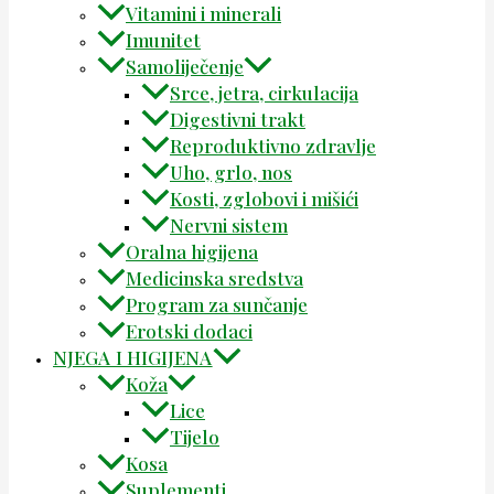
Vitamini i minerali
Imunitet
Samoliječenje
Srce, jetra, cirkulacija
Digestivni trakt
Reproduktivno zdravlje
Uho, grlo, nos
Kosti, zglobovi i mišići
Nervni sistem
Oralna higijena
Medicinska sredstva
Program za sunčanje
Erotski dodaci
NJEGA I HIGIJENA
Koža
Lice
Tijelo
Kosa
Suplementi