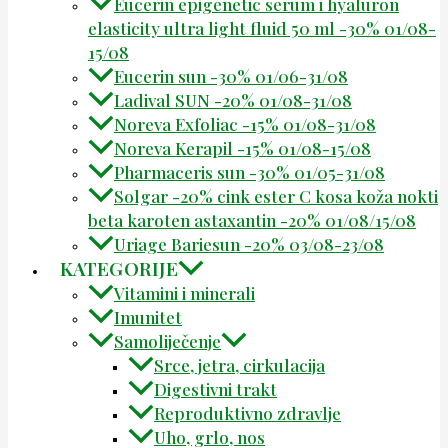
Eucerin epigenetic serum i hyaluron
elasticity ultra light fluid 50 ml -30% 01/08-
15/08
Eucerin sun -30% 01/06-31/08
Ladival SUN -20% 01/08-31/08
Noreva Exfoliac -15% 01/08-31/08
Noreva Kerapil -15% 01/08-15/08
Pharmaceris sun -30% 01/05-31/08
Solgar -20% cink ester C kosa koža nokti
beta karoten astaxantin -20% 01/08/15/08
Uriage Bariesun -20% 03/08-23/08
KATEGORIJE
Vitamini i minerali
Imunitet
Samoliječenje
Srce, jetra, cirkulacija
Digestivni trakt
Reproduktivno zdravlje
Uho, grlo, nos