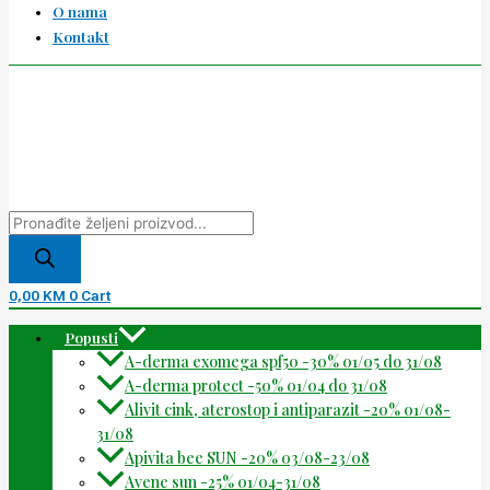
O nama
Kontakt
0,00
KM
0
Cart
Popusti
A-derma exomega spf50 -30% 01/05 do 31/08
A-derma protect -50% 01/04 do 31/08
Alivit cink, aterostop i antiparazit -20% 01/08-
31/08
Apivita bee SUN -20% 03/08-23/08
Avene sun -25% 01/04-31/08