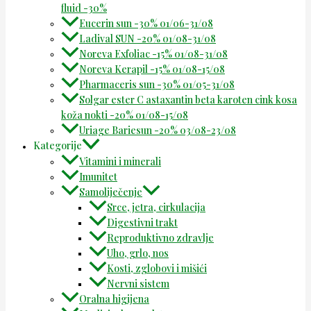
fluid -30%
Eucerin sun -30% 01/06-31/08
Ladival SUN -20% 01/08-31/08
Noreva Exfoliac -15% 01/08-31/08
Noreva Kerapil -15% 01/08-15/08
Pharmaceris sun -30% 01/05-31/08
Solgar ester C astaxantin beta karoten cink kosa
koža nokti -20% 01/08-15/08
Uriage Bariesun -20% 03/08-23/08
Kategorije
Vitamini i minerali
Imunitet
Samoliječenje
Srce, jetra, cirkulacija
Digestivni trakt
Reproduktivno zdravlje
Uho, grlo, nos
Kosti, zglobovi i mišići
Nervni sistem
Oralna higijena