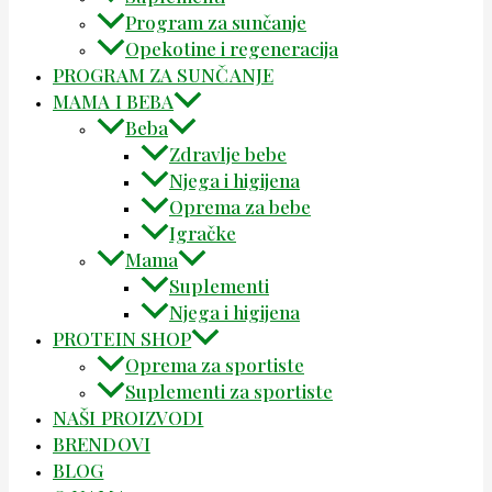
Program za sunčanje
Opekotine i regeneracija
PROGRAM ZA SUNČANJE
MAMA I BEBA
Beba
Zdravlje bebe
Njega i higijena
Oprema za bebe
Igračke
Mama
Suplementi
Njega i higijena
PROTEIN SHOP
Oprema za sportiste
Suplementi za sportiste
NAŠI PROIZVODI
BRENDOVI
BLOG