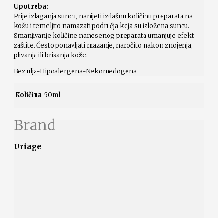
Upotreba:
Prije izlaganja suncu, nanijeti izdašnu količinu preparata na
kožu i temeljito namazati područja koja su izložena suncu.
Smanjivanje količine nanesenog preparata umanjuje efekt
zaštite. Često ponavljati mazanje, naročito nakon znojenja,
plivanja ili brisanja kože.
Bez ulja-Hipoalergena-Nekomedogena
Količina
50ml
Brand
Uriage