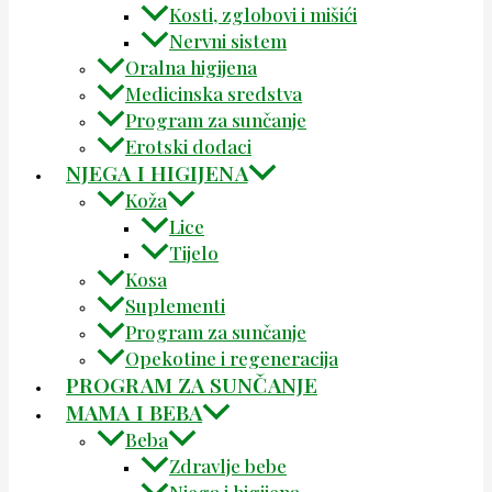
Kosti, zglobovi i mišići
Nervni sistem
Oralna higijena
Medicinska sredstva
Program za sunčanje
Erotski dodaci
NJEGA I HIGIJENA
Koža
Lice
Tijelo
Kosa
Suplementi
Program za sunčanje
Opekotine i regeneracija
PROGRAM ZA SUNČANJE
MAMA I BEBA
Beba
Zdravlje bebe
Njega i higijena