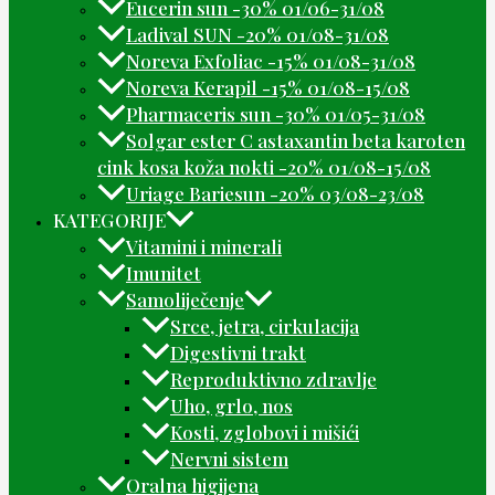
Eucerin sun -30% 01/06-31/08
Ladival SUN -20% 01/08-31/08
Noreva Exfoliac -15% 01/08-31/08
Noreva Kerapil -15% 01/08-15/08
Pharmaceris sun -30% 01/05-31/08
Solgar ester C astaxantin beta karoten
cink kosa koža nokti -20% 01/08-15/08
Uriage Bariesun -20% 03/08-23/08
KATEGORIJE
Vitamini i minerali
Imunitet
Samoliječenje
Srce, jetra, cirkulacija
Digestivni trakt
Reproduktivno zdravlje
Uho, grlo, nos
Kosti, zglobovi i mišići
Nervni sistem
Oralna higijena