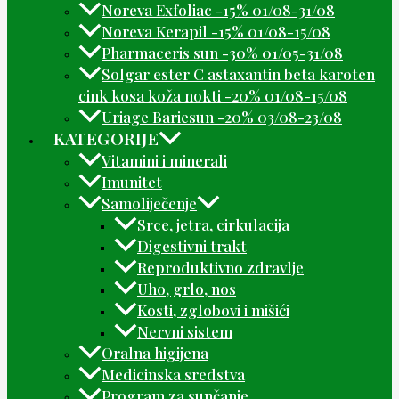
Noreva Exfoliac -15% 01/08-31/08
Noreva Kerapil -15% 01/08-15/08
Pharmaceris sun -30% 01/05-31/08
Solgar ester C astaxantin beta karoten
cink kosa koža nokti -20% 01/08-15/08
Uriage Bariesun -20% 03/08-23/08
KATEGORIJE
Vitamini i minerali
Imunitet
Samoliječenje
Srce, jetra, cirkulacija
Digestivni trakt
Reproduktivno zdravlje
Uho, grlo, nos
Kosti, zglobovi i mišići
Nervni sistem
Oralna higijena
Medicinska sredstva
Program za sunčanje