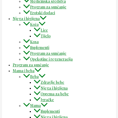
Medicinska sredstva
Program za sunčanje
Erotski dodaci
Njega i higijena
Koža
Lice
Tijelo
Kosa
Suplementi
Program za sunčanje
Opekotine i regeneracija
Program za sunčanje
Mama i beba
Beba
Zdravlje bebe
Njega i higijena
Oprema za bebe
Igračke
Mama
Suplementi
Njega i higijena