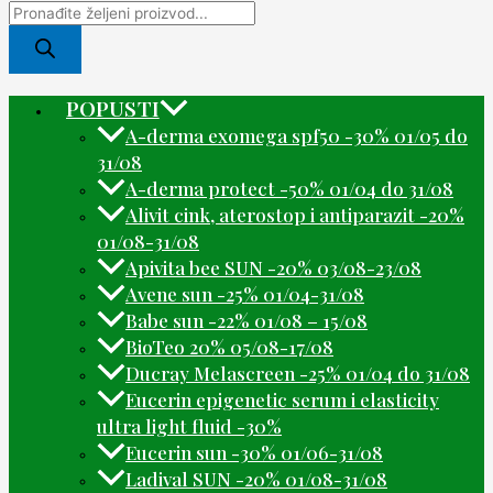
POPUSTI
A-derma exomega spf50 -30% 01/05 do
31/08
A-derma protect -50% 01/04 do 31/08
Alivit cink, aterostop i antiparazit -20%
01/08-31/08
Apivita bee SUN -20% 03/08-23/08
Avene sun -25% 01/04-31/08
Babe sun -22% 01/08 – 15/08
BioTeo 20% 05/08-17/08
Ducray Melascreen -25% 01/04 do 31/08
Eucerin epigenetic serum i elasticity
ultra light fluid -30%
Eucerin sun -30% 01/06-31/08
Ladival SUN -20% 01/08-31/08