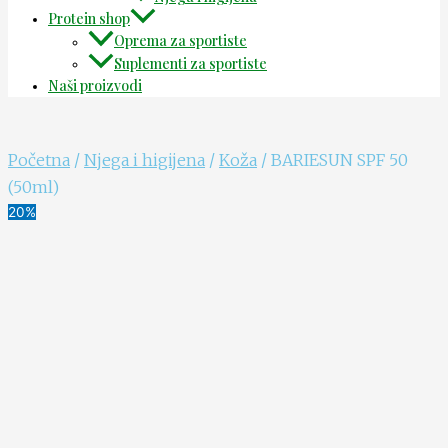
Protein shop
Oprema za sportiste
Suplementi za sportiste
Naši proizvodi
Početna
/
Njega i higijena
/
Koža
/ BARIESUN SPF 50
(50ml)
20%