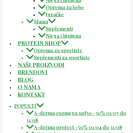
Oprema za bebe
Igračke
Mama
Suplementi
Njega i higijena
PROTEIN SHOP
Oprema za sportiste
Suplementi za sportiste
NAŠI PROIZVODI
BRENDOVI
BLOG
O NAMA
KONTAKT
POPUSTI
A-derma exomega spf50 -30% 01/05 do
31/08
A-derma protect -50% 01/04 do 31/08