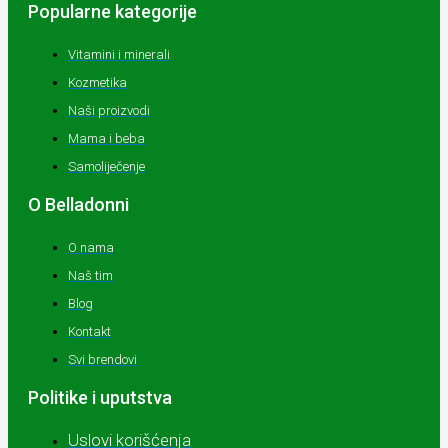
Popularne kategorije
Vitamini i minerali
Kozmetika
Naši proizvodi
Mama i beba
Samoliječenje
O Belladonni
O nama
Naš tim
Blog
Kontakt
Svi brendovi
Politike i uputstva
Uslovi korišćenja