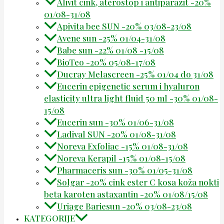
Alivit cink, aterostop i antiparazit -20%
01/08-31/08
Apivita bee SUN -20% 03/08-23/08
Avene sun -25% 01/04-31/08
Babe sun -22% 01/08 -15/08
BioTeo -20% 05/08-17/08
Ducray Melascreen -25% 01/04 do 31/08
Eucerin epigenetic serum i hyaluron
elasticity ultra light fluid 50 ml -30% 01/08-
15/08
Eucerin sun -30% 01/06-31/08
Ladival SUN -20% 01/08-31/08
Noreva Exfoliac -15% 01/08-31/08
Noreva Kerapil -15% 01/08-15/08
Pharmaceris sun -30% 01/05-31/08
Solgar -20% cink ester C kosa koža nokti
beta karoten astaxantin -20% 01/08/15/08
Uriage Bariesun -20% 03/08-23/08
KATEGORIJE