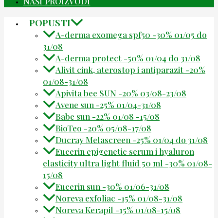
NAŠI PROIZVODI
POPUSTI
A-derma exomega spf50 -30% 01/05 do
31/08
A-derma protect -50% 01/04 do 31/08
Alivit cink, aterostop i antiparazit -20%
01/08-31/08
Apivita bee SUN -20% 03/08-23/08
Avene sun -25% 01/04-31/08
Babe sun -22% 01/08 -15/08
BioTeo -20% 05/08-17/08
Ducray Melascreen -25% 01/04 do 31/08
Eucerin epigenetic serum i hyaluron
elasticity ultra light fluid 50 ml -30% 01/08-
15/08
Eucerin sun -30% 01/06-31/08
Noreva exfoliac -15% 01/08-31/08
Noreva Kerapil -15% 01/08-15/08