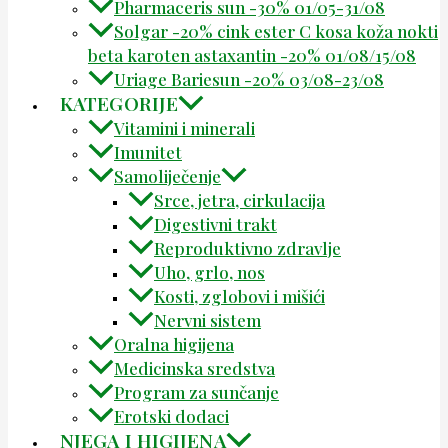
Pharmaceris sun -30% 01/05-31/08
Solgar -20% cink ester C kosa koža nokti
beta karoten astaxantin -20% 01/08/15/08
Uriage Bariesun -20% 03/08-23/08
KATEGORIJE
Vitamini i minerali
Imunitet
Samoliječenje
Srce, jetra, cirkulacija
Digestivni trakt
Reproduktivno zdravlje
Uho, grlo, nos
Kosti, zglobovi i mišići
Nervni sistem
Oralna higijena
Medicinska sredstva
Program za sunčanje
Erotski dodaci
NJEGA I HIGIJENA