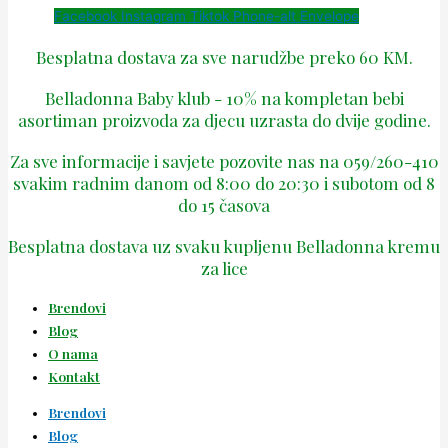
Facebook
Instagram
Tiktok
Phone-alt
Envelope
Besplatna dostava za sve narudžbe preko 60 KM.
Belladonna Baby klub - 10% na kompletan bebi
asortiman proizvoda za djecu uzrasta do dvije godine.
Za sve informacije i savjete pozovite nas na 059/260-410
svakim radnim danom od 8:00 do 20:30 i subotom od 8
do 15 časova
Besplatna dostava uz svaku kupljenu Belladonna kremu
za lice
Brendovi
Blog
O nama
Kontakt
Brendovi
Blog