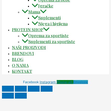
Igračke
Mama
Suplementi
Njega i higijena
PROTEIN SHOP
Oprema za sportiste
Suplementi za sportiste
NAŠI PROIZVODI
BRENDOVI
BLOG
O NAMA
KONTAKT
Facebook
Instagram
Phone-alt
Envelope