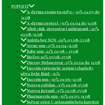
POPUSTI
A-derma exomega spf50 -30% 01/05 do
31/08
A-derma protect -50% 01/04 do 31/08
Alivit cink, aterostop i antiparazit -20%
01/08-31/08
Apivita bee SUN -20% 03/08-23/08
Avene sun -25% 01/04-31/08
Babe sun -22% 01/08 – 15/08
BioTeo 20% 05/08-17/08
Ducray Melascreen -25% 01/04 do 31/08
Eucerin epigenetic serum i elasticity
ultra light fluid -30%
Eucerin sun -30% 01/06-31/08
Noreva exfoliac -15% 01/08-15/08
Noreva Kerapil -15% 01/08-15/08
Pharmaceris sun -30% 01/05-31/08
Solgar ester C astaxantin beta karoten