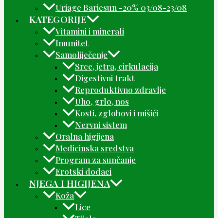
Uriage Bariesun -20% 03/08-23/08
KATEGORIJE
Vitamini i minerali
Imunitet
Samoliječenje
Srce, jetra, cirkulacija
Digestivni trakt
Reproduktivno zdravlje
Uho, grlo, nos
Kosti, zglobovi i mišići
Nervni sistem
Oralna higijena
Medicinska sredstva
Program za sunčanje
Erotski dodaci
NJEGA I HIGIJENA
Koža
Lice