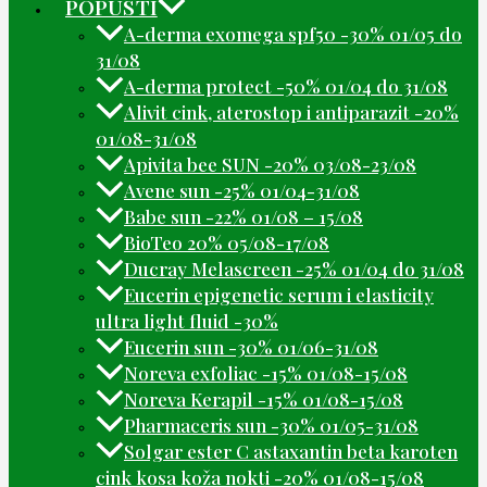
POPUSTI
A-derma exomega spf50 -30% 01/05 do
31/08
A-derma protect -50% 01/04 do 31/08
Alivit cink, aterostop i antiparazit -20%
01/08-31/08
Apivita bee SUN -20% 03/08-23/08
Avene sun -25% 01/04-31/08
Babe sun -22% 01/08 – 15/08
BioTeo 20% 05/08-17/08
Ducray Melascreen -25% 01/04 do 31/08
Eucerin epigenetic serum i elasticity
ultra light fluid -30%
Eucerin sun -30% 01/06-31/08
Noreva exfoliac -15% 01/08-15/08
Noreva Kerapil -15% 01/08-15/08
Pharmaceris sun -30% 01/05-31/08
Solgar ester C astaxantin beta karoten
cink kosa koža nokti -20% 01/08-15/08