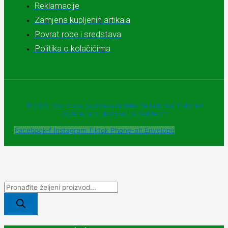
Reklamacije
Zamjena kupljenih artikala
Povrat robe i sredstava
Politika o kolačićima
© 2025 - Sva prava zadržava Apoteke "Belladonna" Trebinje |
Powered and designed by Webherzz
Facebook-f
Instagram
Tiktok
Phone-alt
Envelope