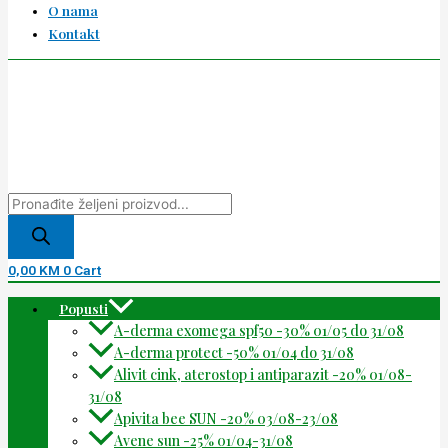
O nama
Kontakt
0,00
KM
0
Cart
Popusti
A-derma exomega spf50 -30% 01/05 do 31/08
A-derma protect -50% 01/04 do 31/08
Alivit cink, aterostop i antiparazit -20% 01/08-
31/08
Apivita bee SUN -20% 03/08-23/08
Avene sun -25% 01/04-31/08