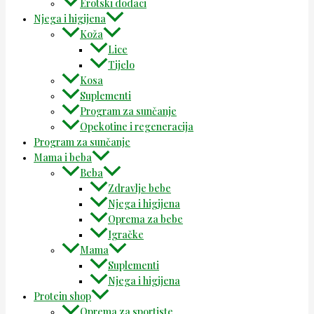
Erotski dodaci
Njega i higijena
Koža
Lice
Tijelo
Kosa
Suplementi
Program za sunčanje
Opekotine i regeneracija
Program za sunčanje
Mama i beba
Beba
Zdravlje bebe
Njega i higijena
Oprema za bebe
Igračke
Mama
Suplementi
Njega i higijena
Protein shop
Oprema za sportiste