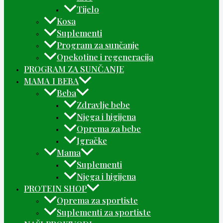
Tijelo
Kosa
Suplementi
Program za sunčanje
Opekotine i regeneracija
PROGRAM ZA SUNČANJE
MAMA I BEBA
Beba
Zdravlje bebe
Njega i higijena
Oprema za bebe
Igračke
Mama
Suplementi
Njega i higijena
PROTEIN SHOP
Oprema za sportiste
Suplementi za sportiste