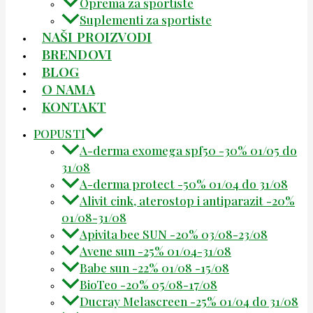
Oprema za sportiste
Suplementi za sportiste
NAŠI PROIZVODI
BRENDOVI
BLOG
O NAMA
KONTAKT
POPUSTI
A-derma exomega spf50 -30% 01/05 do
31/08
A-derma protect -50% 01/04 do 31/08
Alivit cink, aterostop i antiparazit -20%
01/08-31/08
Apivita bee SUN -20% 03/08-23/08
Avene sun -25% 01/04-31/08
Babe sun -22% 01/08 -15/08
BioTeo -20% 05/08-17/08
Ducray Melascreen -25% 01/04 do 31/08