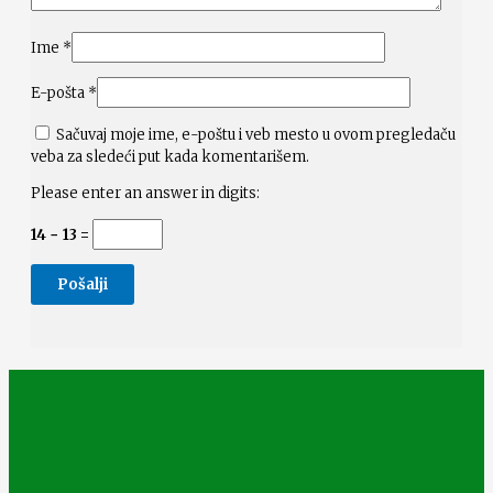
Ime
*
E-pošta
*
Sačuvaj moje ime, e-poštu i veb mesto u ovom pregledaču
veba za sledeći put kada komentarišem.
Please enter an answer in digits:
14 − 13 =