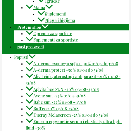
Igračke
Mama
Suplementi
Njega i higijena
Protein shop
Oprema za sportiste
Suplementi za sportiste
Naši proizvodi
Popusti
A-derma exomega spf50 -30% 01/05 do 31/08
A-derma protect -50% 01/04 do 31/08
Alivit cink, aterostop i antiparazit -20% 01/08-
31/08
Apivita bee SUN -20% 03/08-23/08
Avene sun -25% 01/04-31/08
Babe sun -22% 01/08 – 15/08
BioTeo 20% 05/08-17/08
Ducray Melascreen -25% 01/04 do 31/08
Eucerin epigenetic serum i elasticity ultra light
fluid -30%