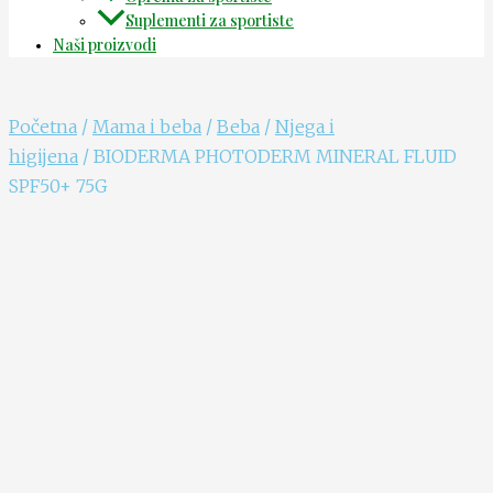
Suplementi za sportiste
Naši proizvodi
Početna
/
Mama i beba
/
Beba
/
Njega i
higijena
/ BIODERMA PHOTODERM MINERAL FLUID
SPF50+ 75G