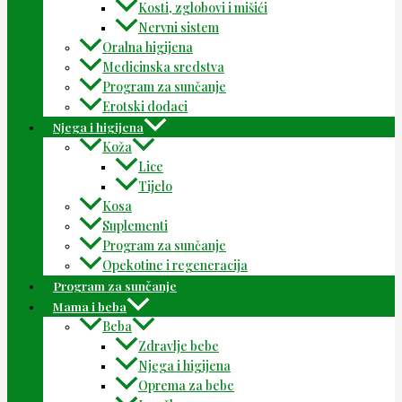
Kosti, zglobovi i mišići
Nervni sistem
Oralna higijena
Medicinska sredstva
Program za sunčanje
Erotski dodaci
Njega i higijena
Koža
Lice
Tijelo
Kosa
Suplementi
Program za sunčanje
Opekotine i regeneracija
Program za sunčanje
Mama i beba
Beba
Zdravlje bebe
Njega i higijena
Oprema za bebe