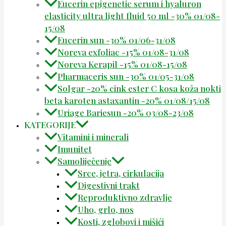
Eucerin epigenetic serum i hyaluron
elasticity ultra light fluid 50 ml -30% 01/08-
15/08
Eucerin sun -30% 01/06-31/08
Noreva exfoliac -15% 01/08-31/08
Noreva Kerapil -15% 01/08-15/08
Pharmaceris sun -30% 01/05-31/08
Solgar -20% cink ester C kosa koža nokti
beta karoten astaxantin -20% 01/08/15/08
Uriage Bariesun -20% 03/08-23/08
KATEGORIJE
Vitamini i minerali
Imunitet
Samoliječenje
Srce, jetra, cirkulacija
Digestivni trakt
Reproduktivno zdravlje
Uho, grlo, nos
Kosti, zglobovi i mišići