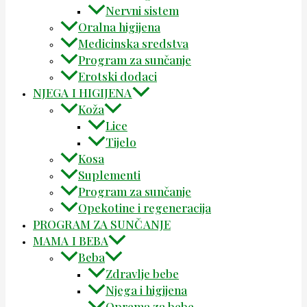
Nervni sistem
Oralna higijena
Medicinska sredstva
Program za sunčanje
Erotski dodaci
NJEGA I HIGIJENA
Koža
Lice
Tijelo
Kosa
Suplementi
Program za sunčanje
Opekotine i regeneracija
PROGRAM ZA SUNČANJE
MAMA I BEBA
Beba
Zdravlje bebe
Njega i higijena
Oprema za bebe