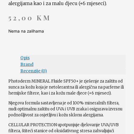
alergijama kao i za malu djecu (+6 mjeseci).
52,00
KM
Nema na zalihama
Opis
Brand
Recenzije (0)
Photoderm MINERAL Fluide SPF50+ je rješenje za zaštitu od
sunca za kožu koja je netolerantna ili alergična na parfeme ili
hemijske filtere, kao i za kožu male djece (+6 mjeseci).
Njegova formula sastavljena je od 100% mineralnih filtera,
nudi optimalnu zaštitu od UVA i UVB zraka i osigurava izvrsnu
podnošljivost za osjetljivu i kožu sklonu alergijama.
CELLULAR PROTECTION upotpunjuje djelovanje UVA/UVB
filtera, štiteći stanice od oksidativnog stresa zahvaljujući