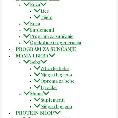
Koža
Lice
Tijelo
Kosa
Suplementi
Program za sunčanje
Opekotine i regeneracija
PROGRAM ZA SUNČANJE
MAMA I BEBA
Beba
Zdravlje bebe
Njega i higijena
Oprema za bebe
Igračke
Mama
Suplementi
Njega i higijena
PROTEIN SHOP