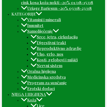
cink kosa koža nokti -20% 01/08-15/08
Uriage Bariesun -20% 03/08-23/08
KATEGORIJE
Vitamini i minerali
Imunitet
Samoliječenje
Srce, jetra, cirkulacija
Digestivni trakt
Reproduktivno zdravlje
Uho, grlo, nos
Kosti, zglobovi i mišići
Nervni sistem
Oralna higijena
Medicinska sredstva
Program za sunčanje
Erotski dodaci
NJEGA I HIGIJENA
Koža
Lice