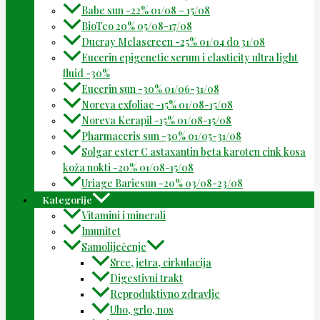
Babe sun -22% 01/08 – 15/08
BioTeo 20% 05/08-17/08
Ducray Melascreen -25% 01/04 do 31/08
Eucerin epigenetic serum i elasticity ultra light
fluid -30%
Eucerin sun -30% 01/06-31/08
Noreva exfoliac -15% 01/08-15/08
Noreva Kerapil -15% 01/08-15/08
Pharmaceris sun -30% 01/05-31/08
Solgar ester C astaxantin beta karoten cink kosa
koža nokti -20% 01/08-15/08
Uriage Bariesun -20% 03/08-23/08
Kategorije
Vitamini i minerali
Imunitet
Samoliječenje
Srce, jetra, cirkulacija
Digestivni trakt
Reproduktivno zdravlje
Uho, grlo, nos