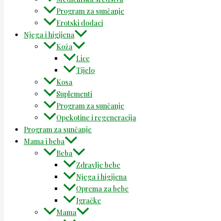
Program za sunčanje
Erotski dodaci
Njega i higijena
Koža
Lice
Tijelo
Kosa
Suplementi
Program za sunčanje
Opekotine i regeneracija
Program za sunčanje
Mama i beba
Beba
Zdravlje bebe
Njega i higijena
Oprema za bebe
Igračke
Mama