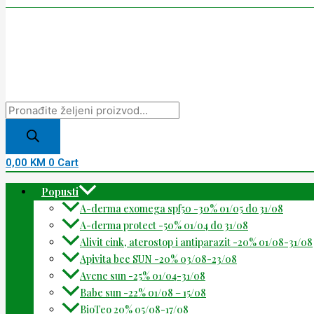
0,00
KM
0
Cart
Popusti
A-derma exomega spf50 -30% 01/05 do 31/08
A-derma protect -50% 01/04 do 31/08
Alivit cink, aterostop i antiparazit -20% 01/08-31/08
Apivita bee SUN -20% 03/08-23/08
Avene sun -25% 01/04-31/08
Babe sun -22% 01/08 – 15/08
BioTeo 20% 05/08-17/08