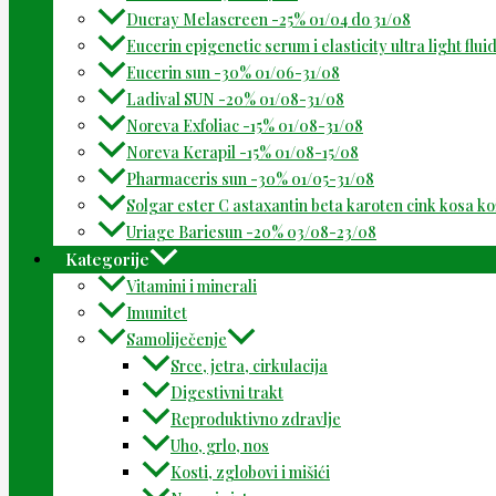
Ducray Melascreen -25% 01/04 do 31/08
Eucerin epigenetic serum i elasticity ultra light flu
Eucerin sun -30% 01/06-31/08
Ladival SUN -20% 01/08-31/08
Noreva Exfoliac -15% 01/08-31/08
Noreva Kerapil -15% 01/08-15/08
Pharmaceris sun -30% 01/05-31/08
Solgar ester C astaxantin beta karoten cink kosa k
Uriage Bariesun -20% 03/08-23/08
Kategorije
Vitamini i minerali
Imunitet
Samoliječenje
Srce, jetra, cirkulacija
Digestivni trakt
Reproduktivno zdravlje
Uho, grlo, nos
Kosti, zglobovi i mišići