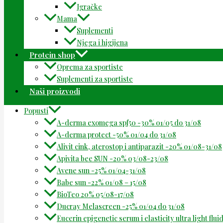
Igračke
Mama
Suplementi
Njega i higijena
Protein shop
Oprema za sportiste
Suplementi za sportiste
Naši proizvodi
Popusti
A-derma exomega spf50 -30% 01/05 do 31/08
A-derma protect -50% 01/04 do 31/08
Alivit cink, aterostop i antiparazit -20% 01/08-31/08
Apivita bee SUN -20% 03/08-23/08
Avene sun -25% 01/04-31/08
Babe sun -22% 01/08 – 15/08
BioTeo 20% 05/08-17/08
Ducray Melascreen -25% 01/04 do 31/08
Eucerin epigenetic serum i elasticity ultra light flu