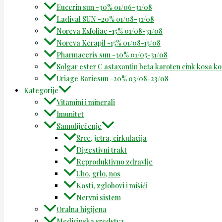
Eucerin sun -30% 01/06-31/08
Ladival SUN -20% 01/08-31/08
Noreva Exfoliac -15% 01/08-31/08
Noreva Kerapil -15% 01/08-15/08
Pharmaceris sun -30% 01/05-31/08
Solgar ester C astaxantin beta karoten cink kosa k
Uriage Bariesun -20% 03/08-23/08
Kategorije
Vitamini i minerali
Imunitet
Samoliječenje
Srce, jetra, cirkulacija
Digestivni trakt
Reproduktivno zdravlje
Uho, grlo, nos
Kosti, zglobovi i mišići
Nervni sistem
Oralna higijena
Medicinska sredstva