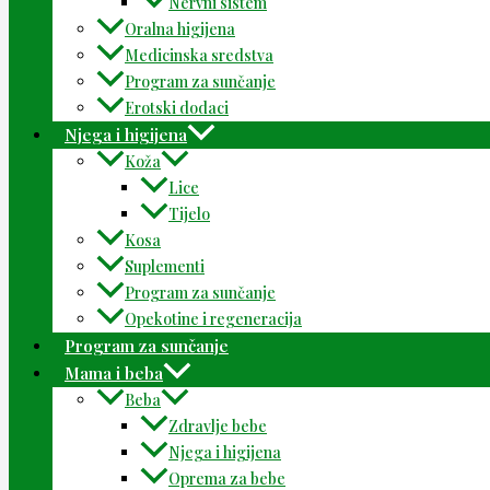
Nervni sistem
Oralna higijena
Medicinska sredstva
Program za sunčanje
Erotski dodaci
Njega i higijena
Koža
Lice
Tijelo
Kosa
Suplementi
Program za sunčanje
Opekotine i regeneracija
Program za sunčanje
Mama i beba
Beba
Zdravlje bebe
Njega i higijena
Oprema za bebe