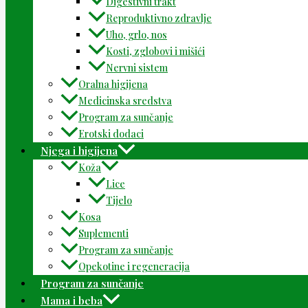
Digestivni trakt
Reproduktivno zdravlje
Uho, grlo, nos
Kosti, zglobovi i mišići
Nervni sistem
Oralna higijena
Medicinska sredstva
Program za sunčanje
Erotski dodaci
Njega i higijena
Koža
Lice
Tijelo
Kosa
Suplementi
Program za sunčanje
Opekotine i regeneracija
Program za sunčanje
Mama i beba