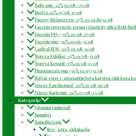
Babe sun -22% 01/08 – 15/08
BioTeo 20% 05/08-17/08
Ducray Melascreen -25% 01/04 do 31/08
Eucerin epigenetic serum i elasticity ultra light flu
Eucerin PH5 -30% 10/08-27/08
Eucerin sun -30% 01/06-31/08
Ladival SUN -20% 01/08-31/08
Noreva Exfoliac -15% 01/08-31/08
Noreva Kerapil -15% 01/08-15/08
Pharmaceris sun -30% 01/05-31/08
Solgar ester C astaxantin beta karoten cink kosa k
Uriage Eau thermal -20% 10/08-16/08
Uriage Bariesun -20% 03/08-23/08
Kategorije
Vitamini i minerali
Imunitet
Samoliječenje
Srce, jetra, cirkulacija