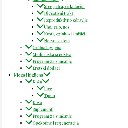
Srce, jetra, cirkulacija
Digestivni trakt
Reproduktivno zdravlje
Uho, grlo, nos
Kosti, zglobovi i mišići
Nervni sistem
Oralna higijena
Medicinska sredstva
Program za sunčanje
Erotski dodaci
Njega i higijena
Koža
Lice
Tijelo
Kosa
Suplementi
Program za sunčanje
Opekotine i regeneracija