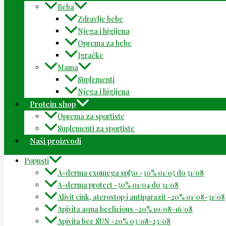
Beba
Zdravlje bebe
Njega i higijena
Oprema za bebe
Igračke
Mama
Suplementi
Njega i higijena
Protein shop
Oprema za sportiste
Suplementi za sportiste
Naši proizvodi
Popusti
A-derma exomega spf50 -30% 01/05 do 31/08
A-derma protect -50% 01/04 do 31/08
Alivit cink, aterostop i antiparazit -20% 01/08-31/08
Apivita aqua beelicious -20% 10/08-16/08
Apivita bee SUN -20% 03/08-23/08