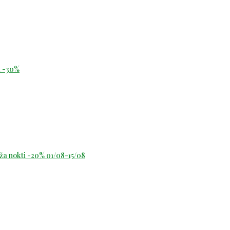
id -30%
oža nokti -20% 01/08-15/08