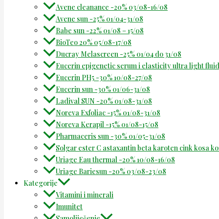
Avene cleanance -20% 03/08-16/08
Avene sun -25% 01/04-31/08
Babe sun -22% 01/08 – 15/08
BioTeo 20% 05/08-17/08
Ducray Melascreen -25% 01/04 do 31/08
Eucerin epigenetic serum i elasticity ultra light flu
Eucerin PH5 -30% 10/08-27/08
Eucerin sun -30% 01/06-31/08
Ladival SUN -20% 01/08-31/08
Noreva Exfoliac -15% 01/08-31/08
Noreva Kerapil -15% 01/08-15/08
Pharmaceris sun -30% 01/05-31/08
Solgar ester C astaxantin beta karoten cink kosa k
Uriage Eau thermal -20% 10/08-16/08
Uriage Bariesun -20% 03/08-23/08
Kategorije
Vitamini i minerali
Imunitet
Samoliječenje