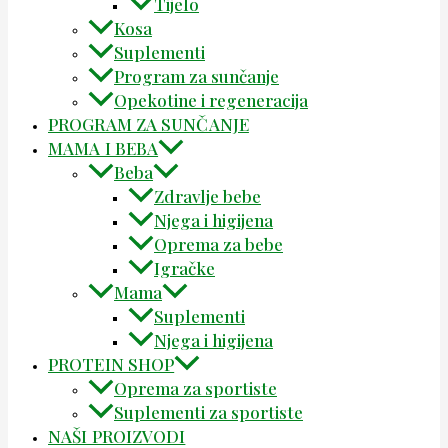
Tijelo
Kosa
Suplementi
Program za sunčanje
Opekotine i regeneracija
PROGRAM ZA SUNČANJE
MAMA I BEBA
Beba
Zdravlje bebe
Njega i higijena
Oprema za bebe
Igračke
Mama
Suplementi
Njega i higijena
PROTEIN SHOP
Oprema za sportiste
Suplementi za sportiste
NAŠI PROIZVODI