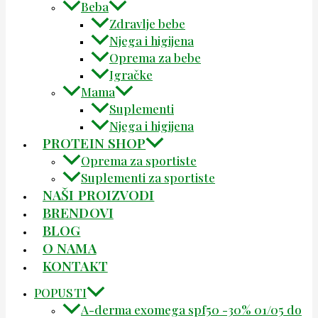
Beba
Zdravlje bebe
Njega i higijena
Oprema za bebe
Igračke
Mama
Suplementi
Njega i higijena
PROTEIN SHOP
Oprema za sportiste
Suplementi za sportiste
NAŠI PROIZVODI
BRENDOVI
BLOG
O NAMA
KONTAKT
POPUSTI
A-derma exomega spf50 -30% 01/05 do