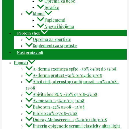
Oprema za bebe
Igračke
Mama
Suplementi
Njega i higijena
Protein shop
Oprema za sportiste
Suplementi za sportiste
Naši proizvodi
Popusti
A-derma exomega spf50 -30% 01/05 do 31/08
A-derma protect -50% 01/04 do 31/08
Alivit cink, aterostop i antiparazit -20% 01/08-
31/08
Apivita bee SUN -20% 03/08-23/08
Avene sun -25% 01/04-31/08
Babe sun -22% 01/08 – 15/08
BioTeo 20% 05/08-17/08
Ducray Melascreen -25% 01/04 do 31/08
Eucerin epigenetic serum i elasticity ultra light