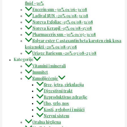
fluid -30%
Eucerin sun -30% 01/06-31/08
Ladival SUN -20% 01/08-31/08
Noreva Exfoliac -15% 01/08-31/08
Noreva Kerapil -15% 01/08-15/08
Pharmaceris sun -30% 01/05-31/08
Solgar ester C astaxantin beta karoten cink kosa
koža nokti -20% 01/08-15/08
Uriage Bariesun -20% 03/08-23/08
Kategorije
Vitamini i minerali
Imunitet
Samoliječenje
Srce, jetra, cirkulacija
Digestivni trakt
Reproduktivno zdravlje
Uho, grlo, nos
Kosti, zglobovi i mišići
Nervni sistem
Oralna higijena