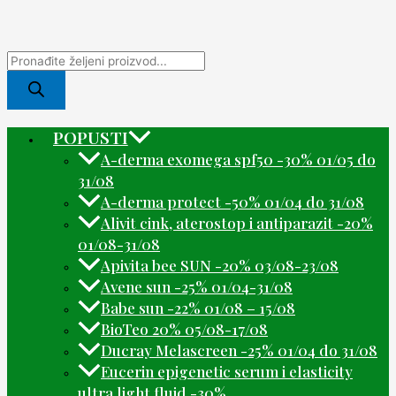
POPUSTI
A-derma exomega spf50 -30% 01/05 do
31/08
A-derma protect -50% 01/04 do 31/08
Alivit cink, aterostop i antiparazit -20%
01/08-31/08
Apivita bee SUN -20% 03/08-23/08
Avene sun -25% 01/04-31/08
Babe sun -22% 01/08 – 15/08
BioTeo 20% 05/08-17/08
Ducray Melascreen -25% 01/04 do 31/08
Eucerin epigenetic serum i elasticity
ultra light fluid -30%