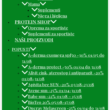
Mama
Suplementi
Njega i higijena
PROTEIN SHOP
Oprema za sportiste
Suplementi za sportiste
NAŠI PROIZVODI
POPUSTI
A-derma exomega spf50 -30% 01/05 do
31/08
A-derma protect -50% 01/04 do 31/08
Alivit cink, aterostop i antiparazit -20%
01/08-31/08
Apivita bee SUN -20% 03/08-23/08
Avene sun -25% 01/04-31/08
Babe sun -22% 01/08 – 15/08
BioTeo 20% 05/08-17/08
Ducray Melascreen -25% 01/04 do 31/08