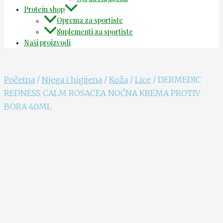
Protein shop
Oprema za sportiste
Suplementi za sportiste
Naši proizvodi
Početna
/
Njega i higijena
/
Koža
/
Lice
/ DERMEDIC
REDNESS CALM ROSACEA NOĆNA KREMA PROTIV
BORA 40ML