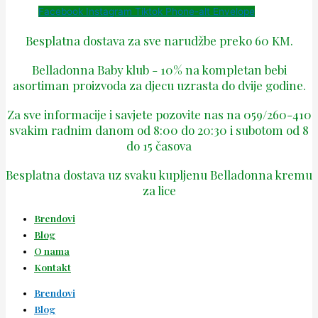
Facebook
Instagram
Tiktok
Phone-alt
Envelope
Besplatna dostava za sve narudžbe preko 60 KM.
Belladonna Baby klub - 10% na kompletan bebi
asortiman proizvoda za djecu uzrasta do dvije godine.
Za sve informacije i savjete pozovite nas na 059/260-410
svakim radnim danom od 8:00 do 20:30 i subotom od 8
do 15 časova
Besplatna dostava uz svaku kupljenu Belladonna kremu
za lice
Brendovi
Blog
O nama
Kontakt
Brendovi
Blog