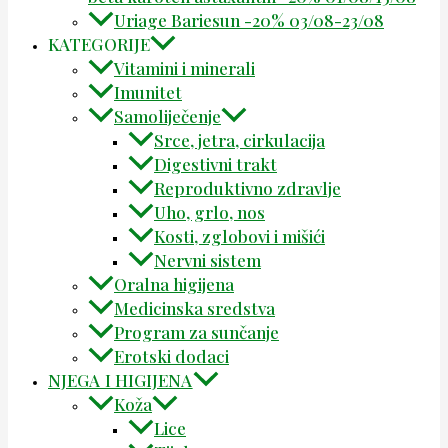
Uriage Bariesun -20% 03/08-23/08
KATEGORIJE
Vitamini i minerali
Imunitet
Samoliječenje
Srce, jetra, cirkulacija
Digestivni trakt
Reproduktivno zdravlje
Uho, grlo, nos
Kosti, zglobovi i mišići
Nervni sistem
Oralna higijena
Medicinska sredstva
Program za sunčanje
Erotski dodaci
NJEGA I HIGIJENA
Koža
Lice