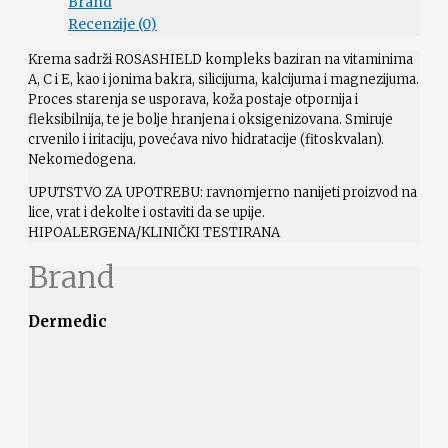
Brand
Recenzije (0)
Krema sadrži ROSASHIELD kompleks baziran na vitaminima
A, C i E, kao i jonima bakra, silicijuma, kalcijuma i magnezijuma.
Proces starenja se usporava, koža postaje otpornija i
fleksibilnija, te je bolje hranjena i oksigenizovana. Smiruje
crvenilo i iritaciju, povećava nivo hidratacije (fitoskvalan).
Nekomedogena.
UPUTSTVO ZA UPOTREBU: ravnomjerno nanijeti proizvod na
lice, vrat i dekolte i ostaviti da se upije.
HIPOALERGENA/KLINIČKI TESTIRANA
Brand
Dermedic