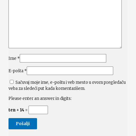
Ime
*
E-pošta
*
Sačuvaj moje ime, e-poštu i veb mesto u ovom pregledaču
veba za sledeći put kada komentarišem.
Please enter an answer in digits:
ten + 14 =