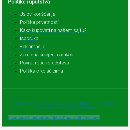
Politike i uputstva
Uslovi korišćenja
Politika privatnosti
Kako kupovati na našem sajtu?
Isporuka
Reklamacije
Zamjena kupljenih artikala
Povrat robe i sredstava
Politika o kolačićima
© 2025 - Sva prava zadržava Apoteke "Belladonna" Trebinje |
Powered and designed by Webherzz
Facebook-f
Instagram
Tiktok
Phone-alt
Envelope