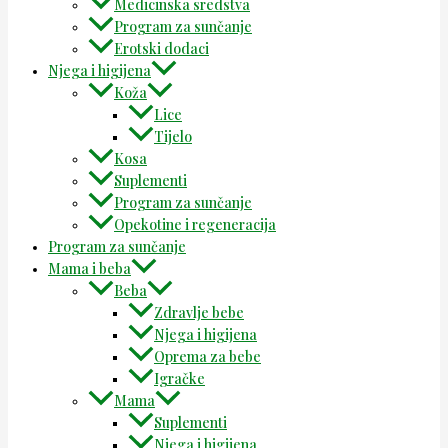
Medicinska sredstva
Program za sunčanje
Erotski dodaci
Njega i higijena
Koža
Lice
Tijelo
Kosa
Suplementi
Program za sunčanje
Opekotine i regeneracija
Program za sunčanje
Mama i beba
Beba
Zdravlje bebe
Njega i higijena
Oprema za bebe
Igračke
Mama
Suplementi
Njega i higijena