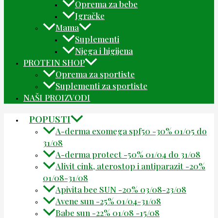
Oprema za bebe
Igračke
Mama
Suplementi
Njega i higijena
PROTEIN SHOP
Oprema za sportiste
Suplementi za sportiste
NAŠI PROIZVODI
POPUSTI
A-derma exomega spf50 -30% 01/05 do
31/08
A-derma protect -50% 01/04 do 31/08
Alivit cink, aterostop i antiparazit -20%
01/08-31/08
Apivita bee SUN -20% 03/08-23/08
Avene sun -25% 01/04-31/08
Babe sun -22% 01/08 -15/08