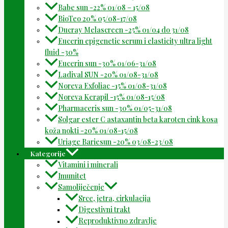
Babe sun -22% 01/08 – 15/08
BioTeo 20% 05/08-17/08
Ducray Melascreen -25% 01/04 do 31/08
Eucerin epigenetic serum i elasticity ultra light
fluid -30%
Eucerin sun -30% 01/06-31/08
Ladival SUN -20% 01/08-31/08
Noreva Exfoliac -15% 01/08-31/08
Noreva Kerapil -15% 01/08-15/08
Pharmaceris sun -30% 01/05-31/08
Solgar ester C astaxantin beta karoten cink kosa
koža nokti -20% 01/08-15/08
Uriage Bariesun -20% 03/08-23/08
Kategorije
Vitamini i minerali
Imunitet
Samoliječenje
Srce, jetra, cirkulacija
Digestivni trakt
Reproduktivno zdravlje