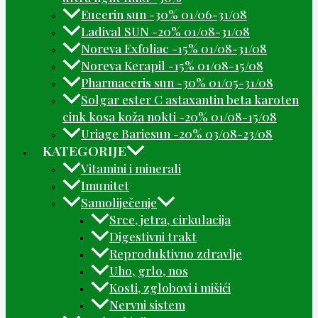
Eucerin sun -30% 01/06-31/08
Ladival SUN -20% 01/08-31/08
Noreva Exfoliac -15% 01/08-31/08
Noreva Kerapil -15% 01/08-15/08
Pharmaceris sun -30% 01/05-31/08
Solgar ester C astaxantin beta karoten
cink kosa koža nokti -20% 01/08-15/08
Uriage Bariesun -20% 03/08-23/08
KATEGORIJE
Vitamini i minerali
Imunitet
Samoliječenje
Srce, jetra, cirkulacija
Digestivni trakt
Reproduktivno zdravlje
Uho, grlo, nos
Kosti, zglobovi i mišići
Nervni sistem