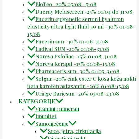
BioTeo -20% 05/08-17/08
Ducray Melascreen -25% 01/04 do 31/08
Eucerin epigenetic serum i hyaluron
elasticity ultra light fluid 50 ml -30% 01/08-
15/08
Eucerin sun -30% 01/06-31/08
Ladival SUN -20% 01/08-31/08
Noreva Exfoliac -15% 01/08-31/08
Noreva Kerapil -15% 01/08-15/08
Pharmaceris sun -30% 01/05-31/08
Solgar -20% cink ester C kosa koža nokti
beta karoten astaxantin -20% 01/08/15/08
Uriage Bariesun -20% 03/08-23/08
KATEGORIJE
Vitamini i minerali
Imunitet
Samoliječenje
Srce, jetra, cirkulacija
Digestivni trakt