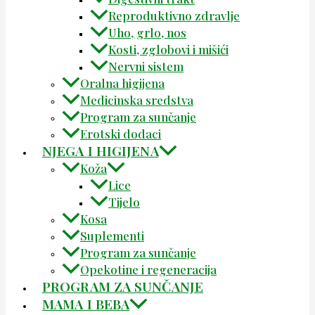
Reproduktivno zdravlje
Uho, grlo, nos
Kosti, zglobovi i mišići
Nervni sistem
Oralna higijena
Medicinska sredstva
Program za sunčanje
Erotski dodaci
NJEGA I HIGIJENA
Koža
Lice
Tijelo
Kosa
Suplementi
Program za sunčanje
Opekotine i regeneracija
PROGRAM ZA SUNČANJE
MAMA I BEBA