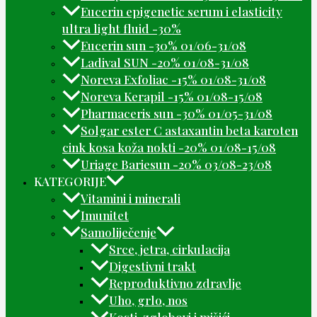
Eucerin epigenetic serum i elasticity
ultra light fluid -30%
Eucerin sun -30% 01/06-31/08
Ladival SUN -20% 01/08-31/08
Noreva Exfoliac -15% 01/08-31/08
Noreva Kerapil -15% 01/08-15/08
Pharmaceris sun -30% 01/05-31/08
Solgar ester C astaxantin beta karoten
cink kosa koža nokti -20% 01/08-15/08
Uriage Bariesun -20% 03/08-23/08
KATEGORIJE
Vitamini i minerali
Imunitet
Samoliječenje
Srce, jetra, cirkulacija
Digestivni trakt
Reproduktivno zdravlje
Uho, grlo, nos
Kosti, zglobovi i mišići