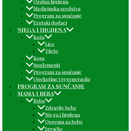
Oralna higijena
Medicinska sredstva
Program za sunčanje
Erotski dodaci
NJEGA I HIGIJENA
Koža
Lice
Tijelo
Kosa
Suplementi
Program za sunčanje
Opekotine i regeneracija
PROGRAM ZA SUNČANJE
MAMA I BEBA
Beba
Zdravlje bebe
Njega i higijena
Oprema za bebe
Igračke