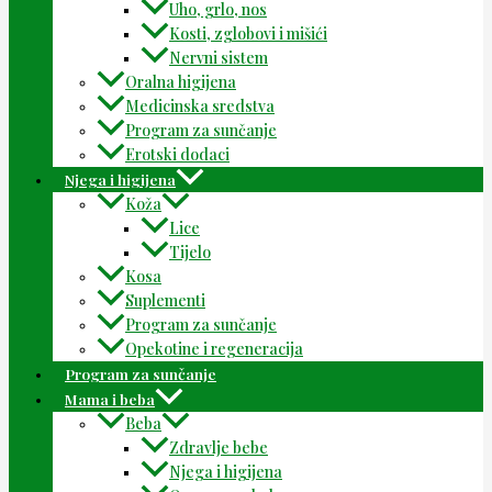
Uho, grlo, nos
Kosti, zglobovi i mišići
Nervni sistem
Oralna higijena
Medicinska sredstva
Program za sunčanje
Erotski dodaci
Njega i higijena
Koža
Lice
Tijelo
Kosa
Suplementi
Program za sunčanje
Opekotine i regeneracija
Program za sunčanje
Mama i beba
Beba
Zdravlje bebe
Njega i higijena