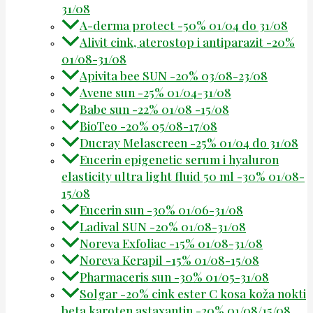
31/08
A-derma protect -50% 01/04 do 31/08
Alivit cink, aterostop i antiparazit -20%
01/08-31/08
Apivita bee SUN -20% 03/08-23/08
Avene sun -25% 01/04-31/08
Babe sun -22% 01/08 -15/08
BioTeo -20% 05/08-17/08
Ducray Melascreen -25% 01/04 do 31/08
Eucerin epigenetic serum i hyaluron
elasticity ultra light fluid 50 ml -30% 01/08-
15/08
Eucerin sun -30% 01/06-31/08
Ladival SUN -20% 01/08-31/08
Noreva Exfoliac -15% 01/08-31/08
Noreva Kerapil -15% 01/08-15/08
Pharmaceris sun -30% 01/05-31/08
Solgar -20% cink ester C kosa koža nokti
beta karoten astaxantin -20% 01/08/15/08