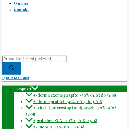
O nama
Kontakt
0,00
KM
0
Cart
Popusti
A-derma exomega spf50 -30% 01/05 do 31/08
A-derma protect -50% 01/04 do 31/08
Alivit cink, aterostop i antiparazit -20% 01/08-
31/08
Apivita bee SUN -20% 03/08-23/08
Avene sun -25% 01/04-31/08