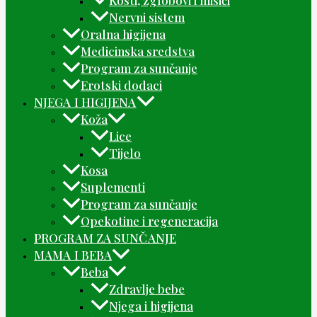
Nervni sistem
Oralna higijena
Medicinska sredstva
Program za sunčanje
Erotski dodaci
NJEGA I HIGIJENA
Koža
Lice
Tijelo
Kosa
Suplementi
Program za sunčanje
Opekotine i regeneracija
PROGRAM ZA SUNČANJE
MAMA I BEBA
Beba
Zdravlje bebe
Njega i higijena