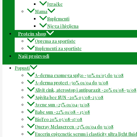
Igračke
Mama
Suplementi
Njega i higijena
Protein shop
Oprema za sportiste
Suplementi za sportiste
Naši proizvodi
Popusti
A-derma exomega spf50 -30% 01/05 do 31/08
A-derma protect -50% 01/04 do 31/08
Alivit cink, aterostop i antiparazit -20% 01/08-31/08
Apivita bee SUN -20% 03/08-23/08
Avene sun -25% 01/04-31/08
Babe sun -22% 01/08 – 15/08
BioTeo 20% 05/08-17/08
Ducray Melascreen -25% 01/04 do 31/08
Eucerin epigenetic serum i elasticity ultra light flu