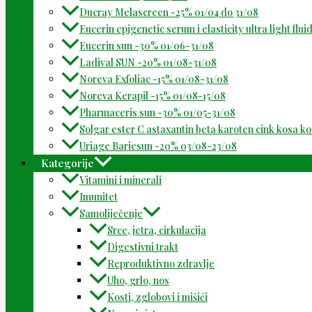
Ducray Melascreen -25% 01/04 do 31/08
Eucerin epigenetic serum i elasticity ultra light flu
Eucerin sun -30% 01/06-31/08
Ladival SUN -20% 01/08-31/08
Noreva Exfoliac -15% 01/08-31/08
Noreva Kerapil -15% 01/08-15/08
Pharmaceris sun -30% 01/05-31/08
Solgar ester C astaxantin beta karoten cink kosa k
Uriage Bariesun -20% 03/08-23/08
Kategorije
Vitamini i minerali
Imunitet
Samoliječenje
Srce, jetra, cirkulacija
Digestivni trakt
Reproduktivno zdravlje
Uho, grlo, nos
Kosti, zglobovi i mišići