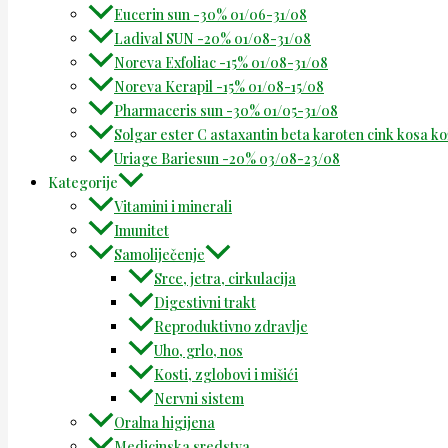
Eucerin sun -30% 01/06-31/08
Ladival SUN -20% 01/08-31/08
Noreva Exfoliac -15% 01/08-31/08
Noreva Kerapil -15% 01/08-15/08
Pharmaceris sun -30% 01/05-31/08
Solgar ester C astaxantin beta karoten cink kosa k
Uriage Bariesun -20% 03/08-23/08
Kategorije
Vitamini i minerali
Imunitet
Samoliječenje
Srce, jetra, cirkulacija
Digestivni trakt
Reproduktivno zdravlje
Uho, grlo, nos
Kosti, zglobovi i mišići
Nervni sistem
Oralna higijena
Medicinska sredstva