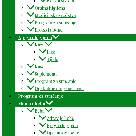
Nervni sistem
Oralna higijena
Medicinska sredstva
Program za sunčanje
Erotski dodaci
Njega i higijena
Koža
Lice
Tijelo
Kosa
Suplementi
Program za sunčanje
Opekotine i regeneracija
Program za sunčanje
Mama i beba
Beba
Zdravlje bebe
Njega i higijena
Oprema za bebe