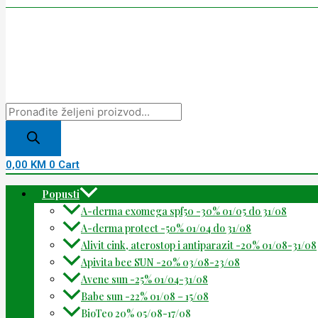
0,00
KM
0
Cart
Popusti
A-derma exomega spf50 -30% 01/05 do 31/08
A-derma protect -50% 01/04 do 31/08
Alivit cink, aterostop i antiparazit -20% 01/08-31/08
Apivita bee SUN -20% 03/08-23/08
Avene sun -25% 01/04-31/08
Babe sun -22% 01/08 – 15/08
BioTeo 20% 05/08-17/08