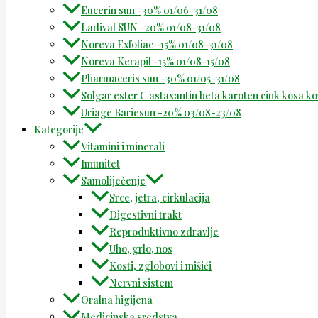
Eucerin sun -30% 01/06-31/08
Ladival SUN -20% 01/08-31/08
Noreva Exfoliac -15% 01/08-31/08
Noreva Kerapil -15% 01/08-15/08
Pharmaceris sun -30% 01/05-31/08
Solgar ester C astaxantin beta karoten cink kosa k
Uriage Bariesun -20% 03/08-23/08
Kategorije
Vitamini i minerali
Imunitet
Samoliječenje
Srce, jetra, cirkulacija
Digestivni trakt
Reproduktivno zdravlje
Uho, grlo, nos
Kosti, zglobovi i mišići
Nervni sistem
Oralna higijena
Medicinska sredstva