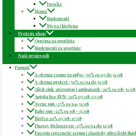
Igračke
Mama
Suplementi
Njega i higijena
Protein shop
Oprema za sportiste
Suplementi za sportiste
Naši proizvodi
Popusti
A-derma exomega spf50 -30% 01/05 do 31/08
A-derma protect -50% 01/04 do 31/08
Alivit cink, aterostop i antiparazit -20% 01/08-31/08
Apivita bee SUN -20% 03/08-23/08
Avene sun -25% 01/04-31/08
Babe sun -22% 01/08 – 15/08
BioTeo 20% 05/08-17/08
Ducray Melascreen -25% 01/04 do 31/08
Eucerin epigenetic serum i elasticity ultra light flu