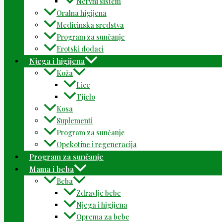
Nervni sistem
Oralna higijena
Medicinska sredstva
Program za sunčanje
Erotski dodaci
Njega i higijena
Koža
Lice
Tijelo
Kosa
Suplementi
Program za sunčanje
Opekotine i regeneracija
Program za sunčanje
Mama i beba
Beba
Zdravlje bebe
Njega i higijena
Oprema za bebe