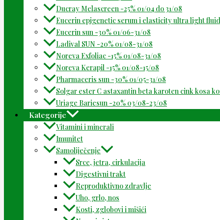
Ducray Melascreen -25% 01/04 do 31/08
Eucerin epigenetic serum i elasticity ultra light flu
Eucerin sun -30% 01/06-31/08
Ladival SUN -20% 01/08-31/08
Noreva Exfoliac -15% 01/08-31/08
Noreva Kerapil -15% 01/08-15/08
Pharmaceris sun -30% 01/05-31/08
Solgar ester C astaxantin beta karoten cink kosa k
Uriage Bariesun -20% 03/08-23/08
Kategorije
Vitamini i minerali
Imunitet
Samoliječenje
Srce, jetra, cirkulacija
Digestivni trakt
Reproduktivno zdravlje
Uho, grlo, nos
Kosti, zglobovi i mišići