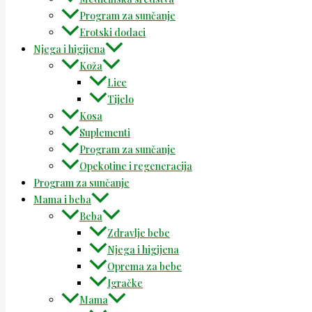
Program za sunčanje
Erotski dodaci
Njega i higijena
Koža
Lice
Tijelo
Kosa
Suplementi
Program za sunčanje
Opekotine i regeneracija
Program za sunčanje
Mama i beba
Beba
Zdravlje bebe
Njega i higijena
Oprema za bebe
Igračke
Mama