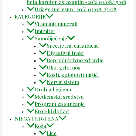
beta karoten astaxantin -20% 01/08/15/08
Uriage Bariesun -20% 03/08-23/08
KATEGORIJE
Vitamini i minerali
Imunitet
Samoliječenje
Srce, jetra, cirkulacija
Digestivni trakt
Reproduktivno zdravlje
Uho, grlo, nos
Kosti, zglobovi i mišići
Nervni sistem
Oralna higijena
Medicinska sredstva
Program za sunčanje
Erotski dodaci
NJEGA I HIGIJENA
Koža
Lice