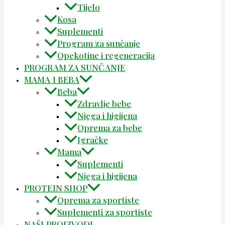
Tijelo
Kosa
Suplementi
Program za sunčanje
Opekotine i regeneracija
PROGRAM ZA SUNČANJE
MAMA I BEBA
Beba
Zdravlje bebe
Njega i higijena
Oprema za bebe
Igračke
Mama
Suplementi
Njega i higijena
PROTEIN SHOP
Oprema za sportiste
Suplementi za sportiste
NAŠI PROIZVODI