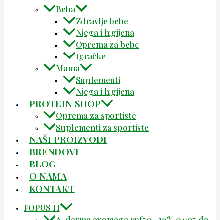
Beba
Zdravlje bebe
Njega i higijena
Oprema za bebe
Igračke
Mama
Suplementi
Njega i higijena
PROTEIN SHOP
Oprema za sportiste
Suplementi za sportiste
NAŠI PROIZVODI
BRENDOVI
BLOG
O NAMA
KONTAKT
POPUSTI
A-derma exomega spf50 -30% 01/05 do