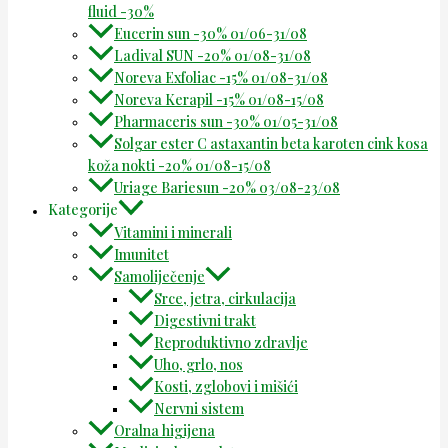
fluid -30%
Eucerin sun -30% 01/06-31/08
Ladival SUN -20% 01/08-31/08
Noreva Exfoliac -15% 01/08-31/08
Noreva Kerapil -15% 01/08-15/08
Pharmaceris sun -30% 01/05-31/08
Solgar ester C astaxantin beta karoten cink kosa
koža nokti -20% 01/08-15/08
Uriage Bariesun -20% 03/08-23/08
Kategorije
Vitamini i minerali
Imunitet
Samoliječenje
Srce, jetra, cirkulacija
Digestivni trakt
Reproduktivno zdravlje
Uho, grlo, nos
Kosti, zglobovi i mišići
Nervni sistem
Oralna higijena