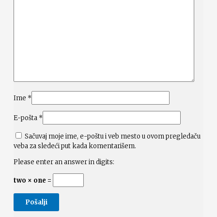
Ime
*
E-pošta
*
Sačuvaj moje ime, e-poštu i veb mesto u ovom pregledaču
veba za sledeći put kada komentarišem.
Please enter an answer in digits:
two × one =