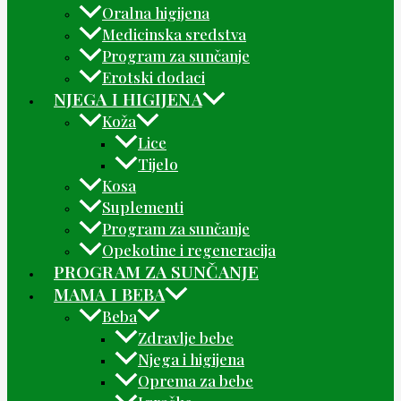
Oralna higijena
Medicinska sredstva
Program za sunčanje
Erotski dodaci
NJEGA I HIGIJENA
Koža
Lice
Tijelo
Kosa
Suplementi
Program za sunčanje
Opekotine i regeneracija
PROGRAM ZA SUNČANJE
MAMA I BEBA
Beba
Zdravlje bebe
Njega i higijena
Oprema za bebe