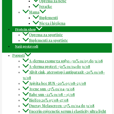
Oprema za bebe
Igračke
Mama
Suplementi
Njega i higijena
Protein shop
Oprema za sportiste
Suplementi za sportiste
Naši proizvodi
Popusti
A-derma exomega spf50 -30% 01/05 do 31/08
A-derma protect -50% 01/04 do 31/08
Alivit cink, aterostop i antiparazit -20% 01/08-
31/08
Apivita bee SUN -20% 03/08-23/08
Avene sun -25% 01/04-31/08
Babe sun -22% 01/08 – 15/08
BioTeo 20% 05/08-17/08
Ducray Melascreen -25% 01/04 do 31/08
Eucerin epigenetic serum i elasticity ultra light