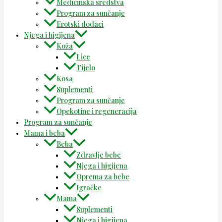
Medicinska sredstva
Program za sunčanje
Erotski dodaci
Njega i higijena
Koža
Lice
Tijelo
Kosa
Suplementi
Program za sunčanje
Opekotine i regeneracija
Program za sunčanje
Mama i beba
Beba
Zdravlje bebe
Njega i higijena
Oprema za bebe
Igračke
Mama
Suplementi
Njega i higijena