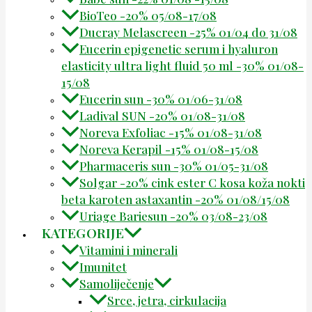
BioTeo -20% 05/08-17/08
Ducray Melascreen -25% 01/04 do 31/08
Eucerin epigenetic serum i hyaluron
elasticity ultra light fluid 50 ml -30% 01/08-
15/08
Eucerin sun -30% 01/06-31/08
Ladival SUN -20% 01/08-31/08
Noreva Exfoliac -15% 01/08-31/08
Noreva Kerapil -15% 01/08-15/08
Pharmaceris sun -30% 01/05-31/08
Solgar -20% cink ester C kosa koža nokti
beta karoten astaxantin -20% 01/08/15/08
Uriage Bariesun -20% 03/08-23/08
KATEGORIJE
Vitamini i minerali
Imunitet
Samoliječenje
Srce, jetra, cirkulacija