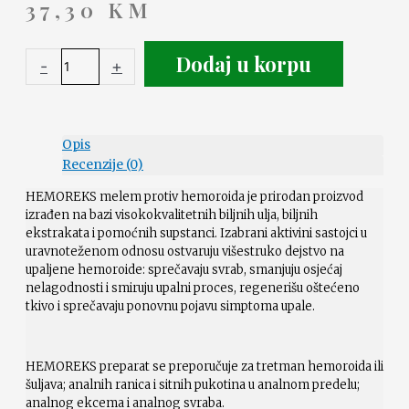
37,30
KM
Dodaj u korpu
-
+
Opis
Recenzije (0)
HEMOREKS melem protiv hemoroida je prirodan proizvod
izrađen na bazi visokokvalitetnih biljnih ulja, biljnih
ekstrakata i pomoćnih supstanci. Izabrani aktivini sastojci u
uravnoteženom odnosu ostvaruju višestruko dejstvo na
upaljene hemoroide: sprečavaju svrab, smanjuju osjećaj
nelagodnosti i smiruju upalni proces, regenerišu oštećeno
tkivo i sprečavaju ponovnu pojavu simptoma upale.
HEMOREKS preparat se preporučuje za tretman hemoroida ili
šuljava; analnih ranica i sitnih pukotina u analnom predelu;
analnog ekcema i analnog svraba.