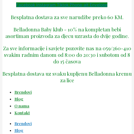
Facebook
Instagram
Tiktok
Phone-alt
Envelope
Besplatna dostava za sve narudžbe preko 60 KM.
Belladonna Baby klub - 10% na kompletan bebi
asortiman proizvoda za djecu uzrasta do dvije godine.
Za sve informacije i savjete pozovite nas na 059/260-410
svakim radnim danom od 8:00 do 20:30 i subotom od 8
do 15 časova
Besplatna dostava uz svaku kupljenu Belladonna kremu
za lice
Brendovi
Blog
O nama
Kontakt
Brendovi
Blog