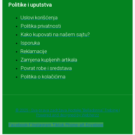
Politike i uputstva
Uslovi korišćenja
Politika privatnosti
Kako kupovati na našem sajtu?
Isporuka
Reklamacije
Zamjena kupljenih artikala
Povrat robe i sredstava
Politika o kolačićima
© 2025 - Sva prava zadržava Apoteke "Belladonna" Trebinje |
Powered and designed by Webherzz
Facebook-f
Instagram
Tiktok
Phone-alt
Envelope