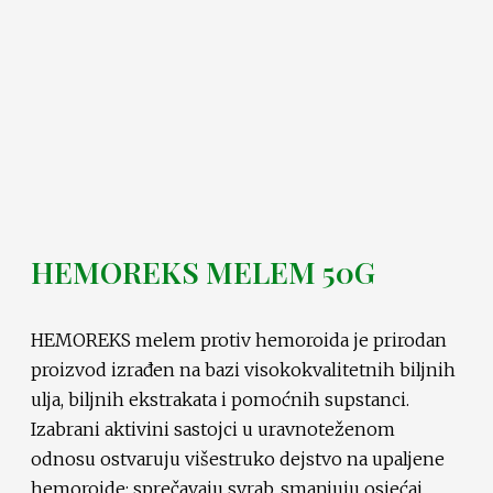
HEMOREKS MELEM 50G
HEMOREKS melem protiv hemoroida je prirodan
proizvod izrađen na bazi visokokvalitetnih biljnih
ulja, biljnih ekstrakata i pomoćnih supstanci.
Izabrani aktivini sastojci u uravnoteženom
odnosu ostvaruju višestruko dejstvo na upaljene
hemoroide: sprečavaju svrab, smanjuju osjećaj