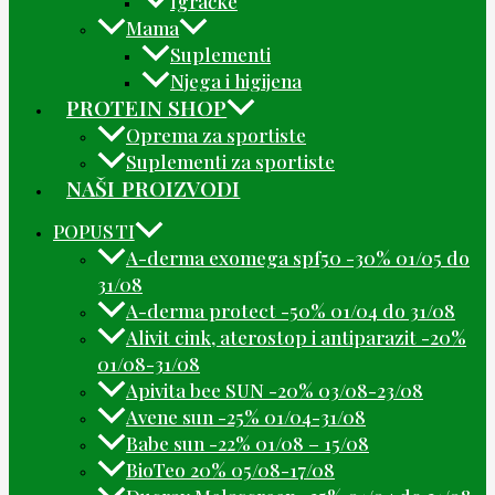
Igračke
Mama
Suplementi
Njega i higijena
PROTEIN SHOP
Oprema za sportiste
Suplementi za sportiste
NAŠI PROIZVODI
POPUSTI
A-derma exomega spf50 -30% 01/05 do
31/08
A-derma protect -50% 01/04 do 31/08
Alivit cink, aterostop i antiparazit -20%
01/08-31/08
Apivita bee SUN -20% 03/08-23/08
Avene sun -25% 01/04-31/08
Babe sun -22% 01/08 – 15/08
BioTeo 20% 05/08-17/08