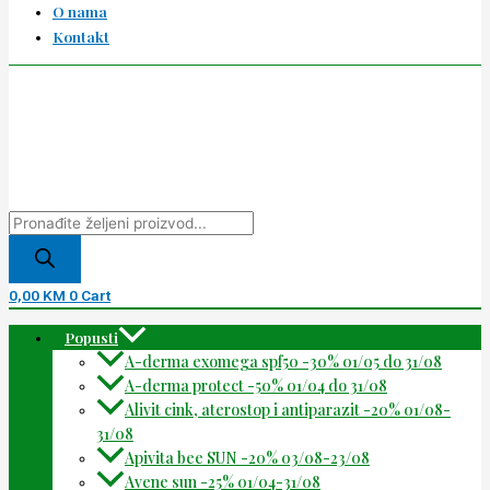
O nama
Kontakt
0,00
KM
0
Cart
Popusti
A-derma exomega spf50 -30% 01/05 do 31/08
A-derma protect -50% 01/04 do 31/08
Alivit cink, aterostop i antiparazit -20% 01/08-
31/08
Apivita bee SUN -20% 03/08-23/08
Avene sun -25% 01/04-31/08