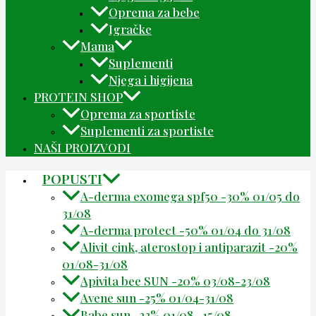
Oprema za bebe
Igračke
Mama
Suplementi
Njega i higijena
PROTEIN SHOP
Oprema za sportiste
Suplementi za sportiste
NAŠI PROIZVODI
POPUSTI
A-derma exomega spf50 -30% 01/05 do
31/08
A-derma protect -50% 01/04 do 31/08
Alivit cink, aterostop i antiparazit -20%
01/08-31/08
Apivita bee SUN -20% 03/08-23/08
Avene sun -25% 01/04-31/08
Babe sun -22% 01/08 -15/08