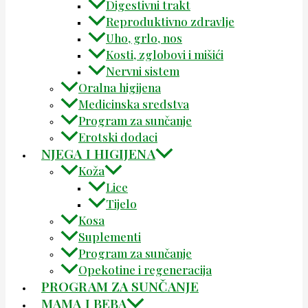
Digestivni trakt
Reproduktivno zdravlje
Uho, grlo, nos
Kosti, zglobovi i mišići
Nervni sistem
Oralna higijena
Medicinska sredstva
Program za sunčanje
Erotski dodaci
NJEGA I HIGIJENA
Koža
Lice
Tijelo
Kosa
Suplementi
Program za sunčanje
Opekotine i regeneracija
PROGRAM ZA SUNČANJE
MAMA I BEBA