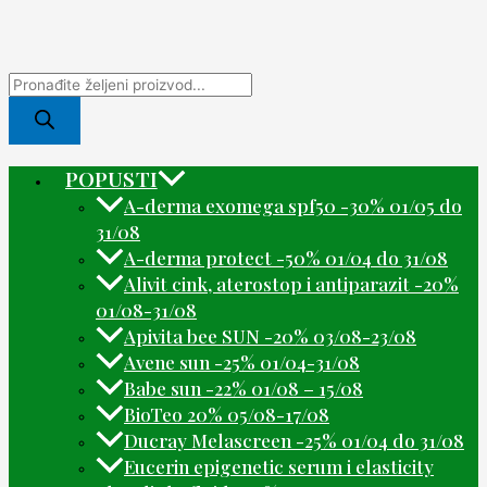
POPUSTI
A-derma exomega spf50 -30% 01/05 do
31/08
A-derma protect -50% 01/04 do 31/08
Alivit cink, aterostop i antiparazit -20%
01/08-31/08
Apivita bee SUN -20% 03/08-23/08
Avene sun -25% 01/04-31/08
Babe sun -22% 01/08 – 15/08
BioTeo 20% 05/08-17/08
Ducray Melascreen -25% 01/04 do 31/08
Eucerin epigenetic serum i elasticity