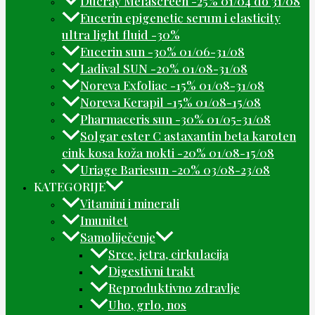
Ducray Melascreen -25% 01/04 do 31/08
Eucerin epigenetic serum i elasticity
ultra light fluid -30%
Eucerin sun -30% 01/06-31/08
Ladival SUN -20% 01/08-31/08
Noreva Exfoliac -15% 01/08-31/08
Noreva Kerapil -15% 01/08-15/08
Pharmaceris sun -30% 01/05-31/08
Solgar ester C astaxantin beta karoten
cink kosa koža nokti -20% 01/08-15/08
Uriage Bariesun -20% 03/08-23/08
KATEGORIJE
Vitamini i minerali
Imunitet
Samoliječenje
Srce, jetra, cirkulacija
Digestivni trakt
Reproduktivno zdravlje
Uho, grlo, nos