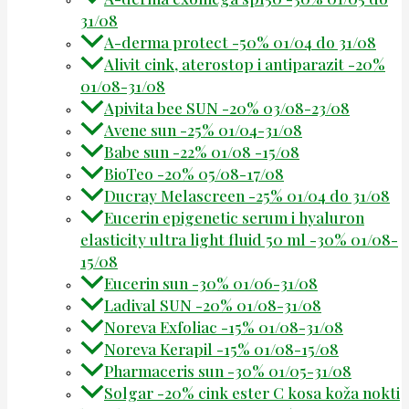
31/08
A-derma protect -50% 01/04 do 31/08
Alivit cink, aterostop i antiparazit -20%
01/08-31/08
Apivita bee SUN -20% 03/08-23/08
Avene sun -25% 01/04-31/08
Babe sun -22% 01/08 -15/08
BioTeo -20% 05/08-17/08
Ducray Melascreen -25% 01/04 do 31/08
Eucerin epigenetic serum i hyaluron
elasticity ultra light fluid 50 ml -30% 01/08-
15/08
Eucerin sun -30% 01/06-31/08
Ladival SUN -20% 01/08-31/08
Noreva Exfoliac -15% 01/08-31/08
Noreva Kerapil -15% 01/08-15/08
Pharmaceris sun -30% 01/05-31/08
Solgar -20% cink ester C kosa koža nokti