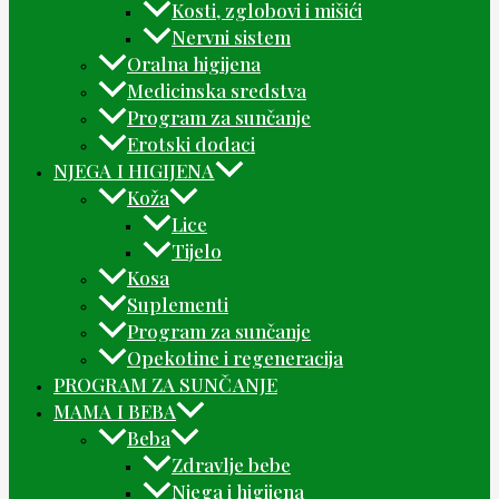
Kosti, zglobovi i mišići
Nervni sistem
Oralna higijena
Medicinska sredstva
Program za sunčanje
Erotski dodaci
NJEGA I HIGIJENA
Koža
Lice
Tijelo
Kosa
Suplementi
Program za sunčanje
Opekotine i regeneracija
PROGRAM ZA SUNČANJE
MAMA I BEBA
Beba
Zdravlje bebe
Njega i higijena