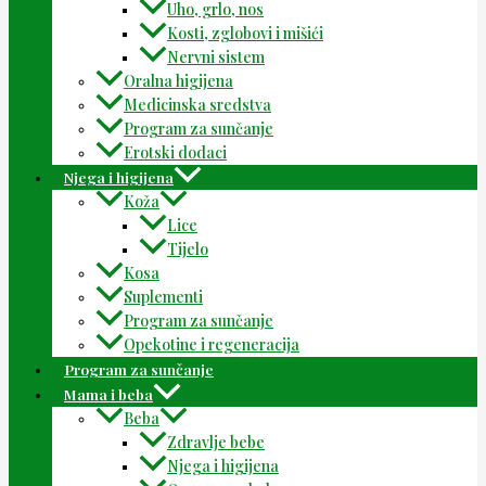
Uho, grlo, nos
Kosti, zglobovi i mišići
Nervni sistem
Oralna higijena
Medicinska sredstva
Program za sunčanje
Erotski dodaci
Njega i higijena
Koža
Lice
Tijelo
Kosa
Suplementi
Program za sunčanje
Opekotine i regeneracija
Program za sunčanje
Mama i beba
Beba
Zdravlje bebe
Njega i higijena