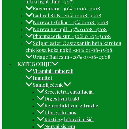
ultra light fluid -30%
Eucerin sun -30% 01/06-31/08
Ladival SUN -20% 01/08-31/08
Noreva Exfoliac -15% 01/08-31/08
Noreva Kerapil -15% 01/08-15/08
Pharmaceris sun -30% 01/05-31/08
Solgar ester C astaxantin beta karoten
cink kosa koža nokti -20% 01/08-15/08
Uriage Bariesun -20% 03/08-23/08
KATEGORIJE
Vitamini i minerali
Imunitet
Samoliječenje
Srce, jetra, cirkulacija
Digestivni trakt
Reproduktivno zdravlje
Uho, grlo, nos
Kosti, zglobovi i mišići
Nervni sistem