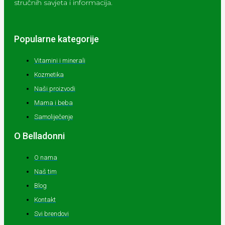
stručnih savjeta i informacija.
Popularne kategorije
Vitamini i minerali
Kozmetika
Naši proizvodi
Mama i beba
Samoliječenje
O Belladonni
O nama
Naš tim
Blog
Kontakt
Svi brendovi