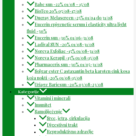
Babe sun -22% 01/08 – 15/08
BioTeo 20% 05/08-17/08
Ducray Melascreen -25% 01/04 do 31/08
Eucerin epigenetic serum i elasticity ultra light
fluid -30%
Eucerin sun -30% 01/06-31/08
Ladival SUN -20% 01/08-31/08
Noreva Exfoliac -15% 01/08-31/08
Noreva Kerapil -15% 01/08-15/08
Pharmaceris sun -30% 01/05-31/08
Solgar ester C astaxantin beta karoten cink kosa
koža nokti -20% 01/08-15/08
Uriage Bariesun -20% 03/08-23/08
Kategorije
Vitamini i minerali
Imunitet
Samoliječenje
Srce, jetra, cirkulacija
Digestivni trakt
Reproduktivno zdravlje