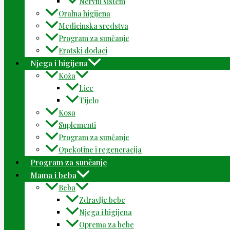
Nervni sistem
Oralna higijena
Medicinska sredstva
Program za sunčanje
Erotski dodaci
Njega i higijena
Koža
Lice
Tijelo
Kosa
Suplementi
Program za sunčanje
Opekotine i regeneracija
Program za sunčanje
Mama i beba
Beba
Zdravlje bebe
Njega i higijena
Oprema za bebe