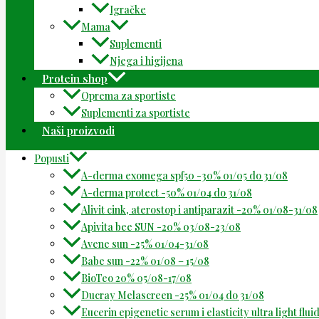
Igračke
Mama
Suplementi
Njega i higijena
Protein shop
Oprema za sportiste
Suplementi za sportiste
Naši proizvodi
Popusti
A-derma exomega spf50 -30% 01/05 do 31/08
A-derma protect -50% 01/04 do 31/08
Alivit cink, aterostop i antiparazit -20% 01/08-31/08
Apivita bee SUN -20% 03/08-23/08
Avene sun -25% 01/04-31/08
Babe sun -22% 01/08 – 15/08
BioTeo 20% 05/08-17/08
Ducray Melascreen -25% 01/04 do 31/08
Eucerin epigenetic serum i elasticity ultra light flu