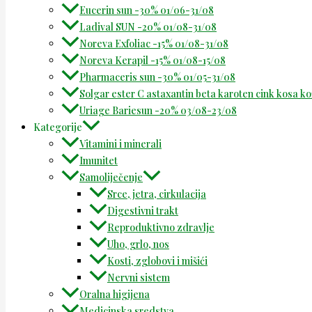
Eucerin sun -30% 01/06-31/08
Ladival SUN -20% 01/08-31/08
Noreva Exfoliac -15% 01/08-31/08
Noreva Kerapil -15% 01/08-15/08
Pharmaceris sun -30% 01/05-31/08
Solgar ester C astaxantin beta karoten cink kosa k
Uriage Bariesun -20% 03/08-23/08
Kategorije
Vitamini i minerali
Imunitet
Samoliječenje
Srce, jetra, cirkulacija
Digestivni trakt
Reproduktivno zdravlje
Uho, grlo, nos
Kosti, zglobovi i mišići
Nervni sistem
Oralna higijena
Medicinska sredstva