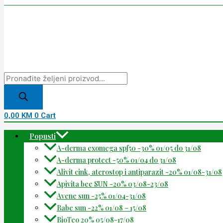
0,00
KM
0
Cart
Popusti
A-derma exomega spf50 -30% 01/05 do 31/08
A-derma protect -50% 01/04 do 31/08
Alivit cink, aterostop i antiparazit -20% 01/08-31/08
Apivita bee SUN -20% 03/08-23/08
Avene sun -25% 01/04-31/08
Babe sun -22% 01/08 – 15/08
BioTeo 20% 05/08-17/08