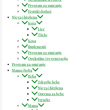
Program za sunčanje
Erotski dodaci
Njega i higijena
Koža
Lice
Tijelo
Kosa
Suplementi
Program za sunčanje
Opekotine i regeneracija
Program za sunčanje
Mama i beba
Beba
Zdravlje bebe
Njega i higijena
Oprema za bebe
Igračke
Mama