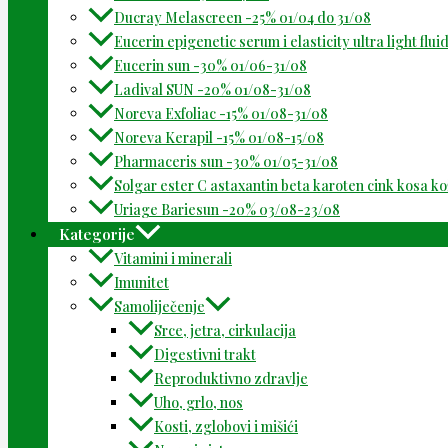
Ducray Melascreen -25% 01/04 do 31/08
Eucerin epigenetic serum i elasticity ultra light flu
Eucerin sun -30% 01/06-31/08
Ladival SUN -20% 01/08-31/08
Noreva Exfoliac -15% 01/08-31/08
Noreva Kerapil -15% 01/08-15/08
Pharmaceris sun -30% 01/05-31/08
Solgar ester C astaxantin beta karoten cink kosa k
Uriage Bariesun -20% 03/08-23/08
Kategorije
Vitamini i minerali
Imunitet
Samoliječenje
Srce, jetra, cirkulacija
Digestivni trakt
Reproduktivno zdravlje
Uho, grlo, nos
Kosti, zglobovi i mišići