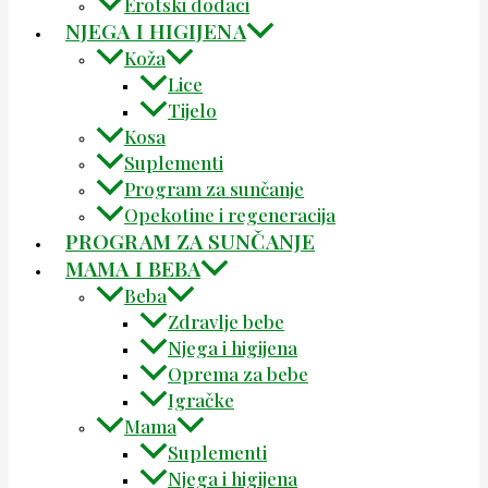
Erotski dodaci
NJEGA I HIGIJENA
Koža
Lice
Tijelo
Kosa
Suplementi
Program za sunčanje
Opekotine i regeneracija
PROGRAM ZA SUNČANJE
MAMA I BEBA
Beba
Zdravlje bebe
Njega i higijena
Oprema za bebe
Igračke
Mama
Suplementi
Njega i higijena