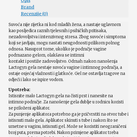
Opis
Brand
Recenzije (0)
Suvoća nije rijetka ni kod mladih žena, a nastaje uglavnom
kao posljedica raznih tjelesnih i psihičkih pritisaka,
nezadovoljstva i intenzivnog stresa. Zbog suvoće i simptoma
koji se javljaju, mogu nastati neugodnosti prilikom polnog
odnosa. Nasuprot tome, ukoliko je područje vagine
podmazano gelom, olakšava se intimni
kontakt i postiže zadovoljstvo. Odmah nakon nanošenja
Lactogyn gela nestaje suvoća vagine i intimnog područja, a
ostaje osjećaj vlažnosti i glatkoće. Gel ne ostavlja tragove na
odjeći i lako se ispire vodom.
Upotreba:
Istisnite malo Lactogyn gela na čisti prst i nanesite na
intimno područje. Za nanošenje gela dublje u rodnicu koristi
se priloženi aplikator.
Za punjenje aplikatora potrebno ga je pričvrstiti na otvor tube i
istisnuti malo gela. Aplikator skinuti s tube i nakon što se
umetne u vaginu, istisnuti gel. Može se koristiti neograničeni
broj puta, prema potrebi. Nakon primjene aplikator treba