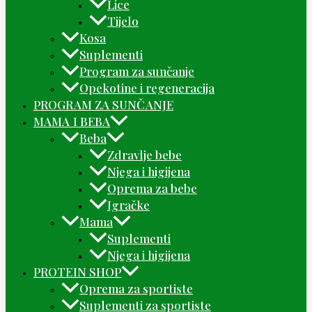
Lice
Tijelo
Kosa
Suplementi
Program za sunčanje
Opekotine i regeneracija
PROGRAM ZA SUNČANJE
MAMA I BEBA
Beba
Zdravlje bebe
Njega i higijena
Oprema za bebe
Igračke
Mama
Suplementi
Njega i higijena
PROTEIN SHOP
Oprema za sportiste
Suplementi za sportiste