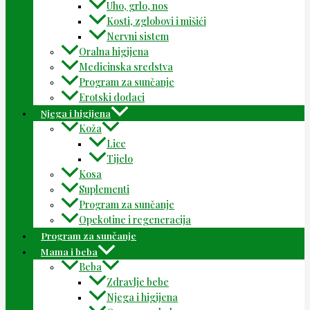
Uho, grlo, nos
Kosti, zglobovi i mišići
Nervni sistem
Oralna higijena
Medicinska sredstva
Program za sunčanje
Erotski dodaci
Njega i higijena
Koža
Lice
Tijelo
Kosa
Suplementi
Program za sunčanje
Opekotine i regeneracija
Program za sunčanje
Mama i beba
Beba
Zdravlje bebe
Njega i higijena