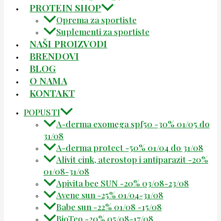
PROTEIN SHOP
Oprema za sportiste
Suplementi za sportiste
NAŠI PROIZVODI
BRENDOVI
BLOG
O NAMA
KONTAKT
POPUSTI
A-derma exomega spf50 -30% 01/05 do
31/08
A-derma protect -50% 01/04 do 31/08
Alivit cink, aterostop i antiparazit -20%
01/08-31/08
Apivita bee SUN -20% 03/08-23/08
Avene sun -25% 01/04-31/08
Babe sun -22% 01/08 -15/08
BioTeo -20% 05/08-17/08