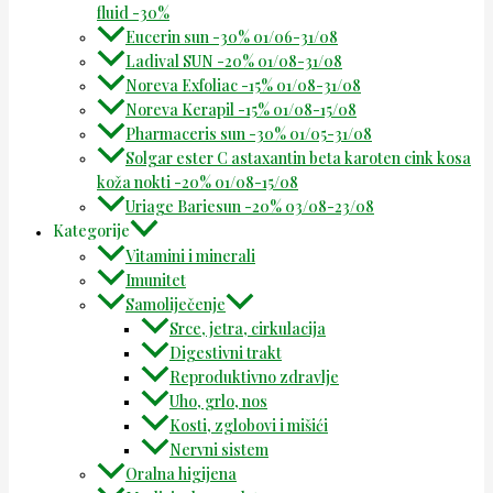
fluid -30%
Eucerin sun -30% 01/06-31/08
Ladival SUN -20% 01/08-31/08
Noreva Exfoliac -15% 01/08-31/08
Noreva Kerapil -15% 01/08-15/08
Pharmaceris sun -30% 01/05-31/08
Solgar ester C astaxantin beta karoten cink kosa
koža nokti -20% 01/08-15/08
Uriage Bariesun -20% 03/08-23/08
Kategorije
Vitamini i minerali
Imunitet
Samoliječenje
Srce, jetra, cirkulacija
Digestivni trakt
Reproduktivno zdravlje
Uho, grlo, nos
Kosti, zglobovi i mišići
Nervni sistem
Oralna higijena