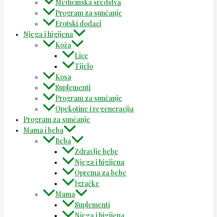
Medicinska sredstva
Program za sunčanje
Erotski dodaci
Njega i higijena
Koža
Lice
Tijelo
Kosa
Suplementi
Program za sunčanje
Opekotine i regeneracija
Program za sunčanje
Mama i beba
Beba
Zdravlje bebe
Njega i higijena
Oprema za bebe
Igračke
Mama
Suplementi
Njega i higijena