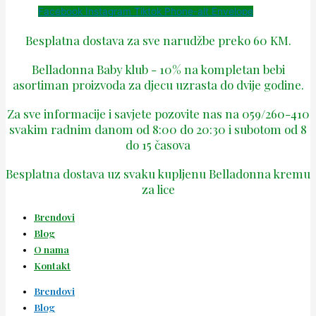
Facebook
Instagram
Tiktok
Phone-alt
Envelope
Besplatna dostava za sve narudžbe preko 60 KM.
Belladonna Baby klub - 10% na kompletan bebi
asortiman proizvoda za djecu uzrasta do dvije godine.
Za sve informacije i savjete pozovite nas na 059/260-410
svakim radnim danom od 8:00 do 20:30 i subotom od 8
do 15 časova
Besplatna dostava uz svaku kupljenu Belladonna kremu
za lice
Brendovi
Blog
O nama
Kontakt
Brendovi
Blog