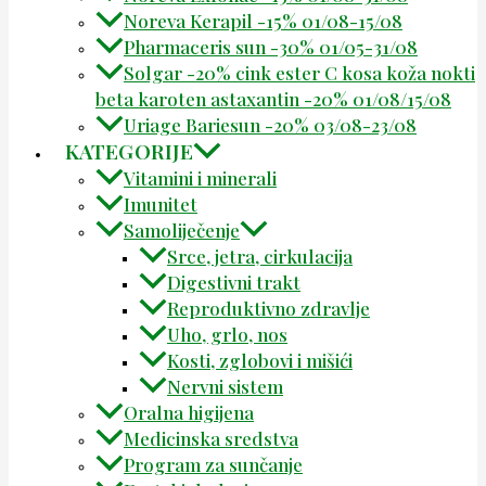
Noreva Kerapil -15% 01/08-15/08
Pharmaceris sun -30% 01/05-31/08
Solgar -20% cink ester C kosa koža nokti
beta karoten astaxantin -20% 01/08/15/08
Uriage Bariesun -20% 03/08-23/08
KATEGORIJE
Vitamini i minerali
Imunitet
Samoliječenje
Srce, jetra, cirkulacija
Digestivni trakt
Reproduktivno zdravlje
Uho, grlo, nos
Kosti, zglobovi i mišići
Nervni sistem
Oralna higijena
Medicinska sredstva
Program za sunčanje