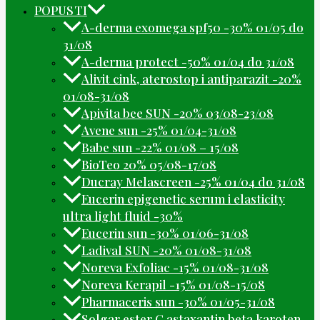
POPUSTI
A-derma exomega spf50 -30% 01/05 do
31/08
A-derma protect -50% 01/04 do 31/08
Alivit cink, aterostop i antiparazit -20%
01/08-31/08
Apivita bee SUN -20% 03/08-23/08
Avene sun -25% 01/04-31/08
Babe sun -22% 01/08 – 15/08
BioTeo 20% 05/08-17/08
Ducray Melascreen -25% 01/04 do 31/08
Eucerin epigenetic serum i elasticity
ultra light fluid -30%
Eucerin sun -30% 01/06-31/08
Ladival SUN -20% 01/08-31/08
Noreva Exfoliac -15% 01/08-31/08
Noreva Kerapil -15% 01/08-15/08
Pharmaceris sun -30% 01/05-31/08
Solgar ester C astaxantin beta karoten