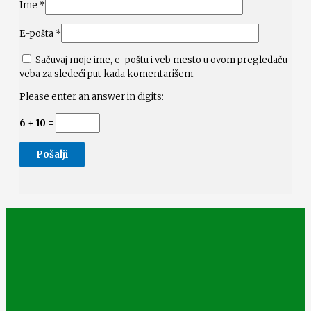
Ime
*
E-pošta
*
Sačuvaj moje ime, e-poštu i veb mesto u ovom pregledaču
veba za sledeći put kada komentarišem.
Please enter an answer in digits:
6 + 10 =