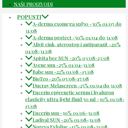
NAŠI PROIZVODI
POPUSTI
A-derma exomega spf50 -30% 01/05 do
31/08
A-derma protect -50% 01/04 do 31/08
Alivit cink, aterostop i antiparazit -20%
01/08-31/08
Apivita bee SUN -20% 03/08-23/08
Avene sun -25% 01/04-31/08
Babe sun -22% 01/08 -15/08
BioTeo -20% 05/08-17/08
Ducray Melascreen -25% 01/04 do 31/08
Eucerin epigenetic serum i hyaluron
elasticity ultra light fluid 50 ml -30% 01/08-
15/08
Eucerin sun -30% 01/06-31/08
Ladival SUN -20% 01/08-31/08
Noreva Exfoliac -15% 01/08-31/08