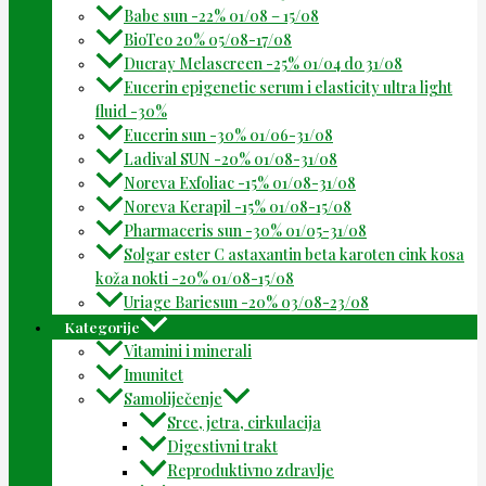
Babe sun -22% 01/08 – 15/08
BioTeo 20% 05/08-17/08
Ducray Melascreen -25% 01/04 do 31/08
Eucerin epigenetic serum i elasticity ultra light
fluid -30%
Eucerin sun -30% 01/06-31/08
Ladival SUN -20% 01/08-31/08
Noreva Exfoliac -15% 01/08-31/08
Noreva Kerapil -15% 01/08-15/08
Pharmaceris sun -30% 01/05-31/08
Solgar ester C astaxantin beta karoten cink kosa
koža nokti -20% 01/08-15/08
Uriage Bariesun -20% 03/08-23/08
Kategorije
Vitamini i minerali
Imunitet
Samoliječenje
Srce, jetra, cirkulacija
Digestivni trakt
Reproduktivno zdravlje