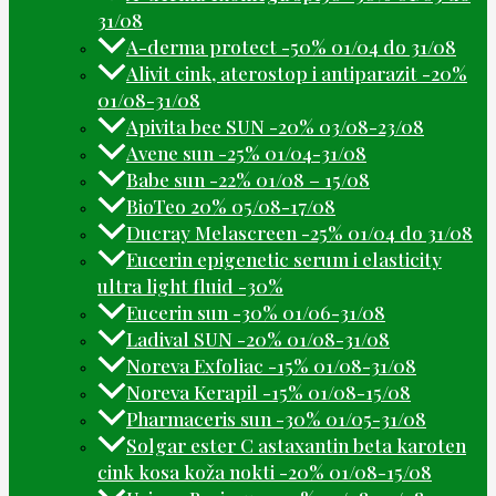
31/08
A-derma protect -50% 01/04 do 31/08
Alivit cink, aterostop i antiparazit -20%
01/08-31/08
Apivita bee SUN -20% 03/08-23/08
Avene sun -25% 01/04-31/08
Babe sun -22% 01/08 – 15/08
BioTeo 20% 05/08-17/08
Ducray Melascreen -25% 01/04 do 31/08
Eucerin epigenetic serum i elasticity
ultra light fluid -30%
Eucerin sun -30% 01/06-31/08
Ladival SUN -20% 01/08-31/08
Noreva Exfoliac -15% 01/08-31/08
Noreva Kerapil -15% 01/08-15/08
Pharmaceris sun -30% 01/05-31/08
Solgar ester C astaxantin beta karoten
cink kosa koža nokti -20% 01/08-15/08