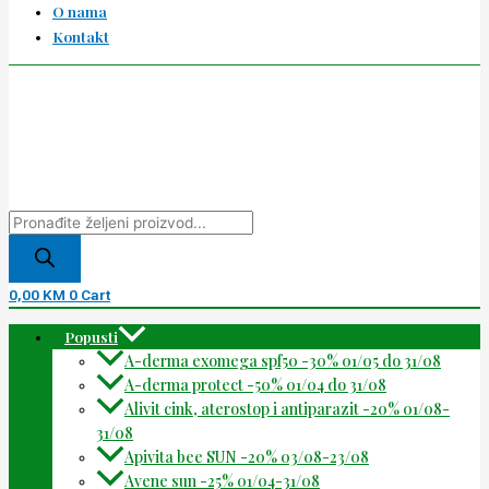
O nama
Kontakt
0,00
KM
0
Cart
Popusti
A-derma exomega spf50 -30% 01/05 do 31/08
A-derma protect -50% 01/04 do 31/08
Alivit cink, aterostop i antiparazit -20% 01/08-
31/08
Apivita bee SUN -20% 03/08-23/08
Avene sun -25% 01/04-31/08