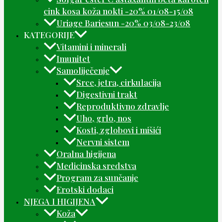
cink kosa koža nokti -20% 01/08-15/08
Uriage Bariesun -20% 03/08-23/08
KATEGORIJE
Vitamini i minerali
Imunitet
Samoliječenje
Srce, jetra, cirkulacija
Digestivni trakt
Reproduktivno zdravlje
Uho, grlo, nos
Kosti, zglobovi i mišići
Nervni sistem
Oralna higijena
Medicinska sredstva
Program za sunčanje
Erotski dodaci
NJEGA I HIGIJENA
Koža