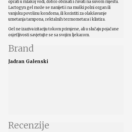
oprati u mlakoj vodi, dobro obrisati i čuvati na suvom mjestu.
Lactogyn gel može se nanijeti i na muški polni organ ili
vanjsku površinu kondoma, ili koristiti za olakšavanje
umetanja tampona, rektalnih termometara i klistira.
Gel ne izaziva iritaciju tokom primjene, ali u slučaju pojačane
osjetljivosti savjetujte se sa svojim ljekarom.
Brand
Jadran Galenski
Recenzije