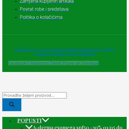
Zamjena kupljenih artikala
Povrat robe i sredstava
Politika o kolačićima
© 2025 - Sva prava zadržava Apoteke "Belladonna" Trebinje |
Powered and designed by Webherzz
Facebook-f
Instagram
Tiktok
Phone-alt
Envelope
POPUSTI
A-derma exomega spf50 -30% 01/05 do