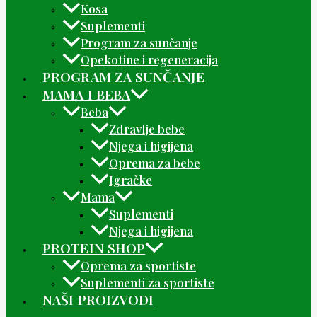
Kosa
Suplementi
Program za sunčanje
Opekotine i regeneracija
PROGRAM ZA SUNČANJE
MAMA I BEBA
Beba
Zdravlje bebe
Njega i higijena
Oprema za bebe
Igračke
Mama
Suplementi
Njega i higijena
PROTEIN SHOP
Oprema za sportiste
Suplementi za sportiste
NAŠI PROIZVODI