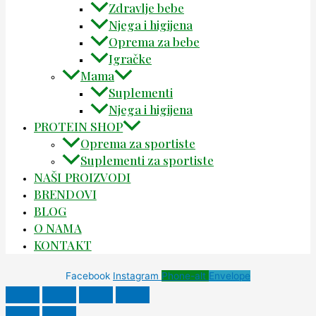
Zdravlje bebe
Njega i higijena
Oprema za bebe
Igračke
Mama
Suplementi
Njega i higijena
PROTEIN SHOP
Oprema za sportiste
Suplementi za sportiste
NAŠI PROIZVODI
BRENDOVI
BLOG
O NAMA
KONTAKT
Facebook
Instagram
Phone-alt
Envelope