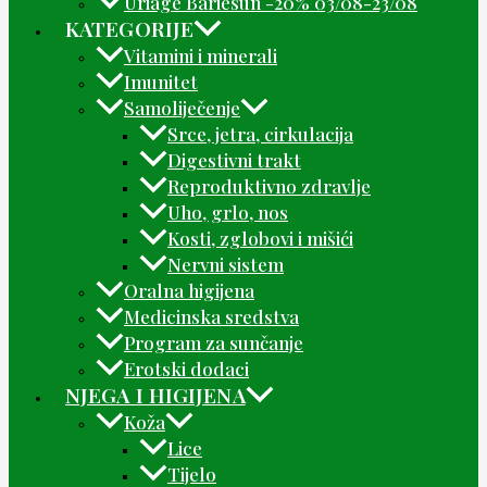
Uriage Bariesun -20% 03/08-23/08
KATEGORIJE
Vitamini i minerali
Imunitet
Samoliječenje
Srce, jetra, cirkulacija
Digestivni trakt
Reproduktivno zdravlje
Uho, grlo, nos
Kosti, zglobovi i mišići
Nervni sistem
Oralna higijena
Medicinska sredstva
Program za sunčanje
Erotski dodaci
NJEGA I HIGIJENA
Koža
Lice
Tijelo