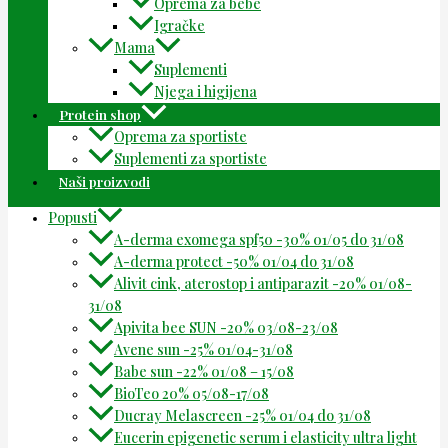
Oprema za bebe
Igračke
Mama
Suplementi
Njega i higijena
Protein shop
Oprema za sportiste
Suplementi za sportiste
Naši proizvodi
Popusti
A-derma exomega spf50 -30% 01/05 do 31/08
A-derma protect -50% 01/04 do 31/08
Alivit cink, aterostop i antiparazit -20% 01/08-
31/08
Apivita bee SUN -20% 03/08-23/08
Avene sun -25% 01/04-31/08
Babe sun -22% 01/08 – 15/08
BioTeo 20% 05/08-17/08
Ducray Melascreen -25% 01/04 do 31/08
Eucerin epigenetic serum i elasticity ultra light