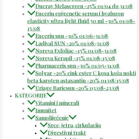
Ducray Melascreen -25% 01/04 do 31/08
Eucerin epigenetic serum i hyaluron
elasticity ultra light fluid 50 ml -30% 01/08-
15/08
Eucerin sun -30% 01/06-31/08
Ladival SUN -20% 01/08-31/08
Noreva Exfoliac -15% 01/08-31/08
Noreva Kerapil -15% 01/08-15/08
Pharmaceris sun -30% 01/05-31/08
Solgar -20% cink ester C kosa koža nokti
beta karoten astaxantin -20% 01/08/15/08
Uriage Bariesun -20% 03/08-23/08
KATEGORIJE
Vitamini i minerali
Imunitet
Samoliječenje
Srce, jetra, cirkulacija
Digestivni trakt