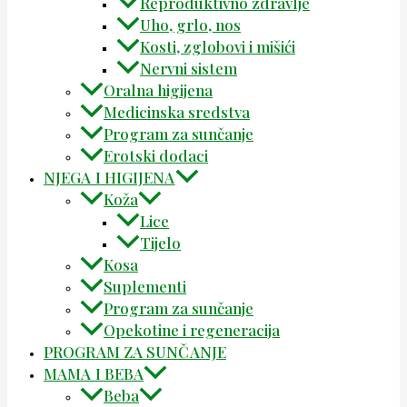
Reproduktivno zdravlje
Uho, grlo, nos
Kosti, zglobovi i mišići
Nervni sistem
Oralna higijena
Medicinska sredstva
Program za sunčanje
Erotski dodaci
NJEGA I HIGIJENA
Koža
Lice
Tijelo
Kosa
Suplementi
Program za sunčanje
Opekotine i regeneracija
PROGRAM ZA SUNČANJE
MAMA I BEBA
Beba