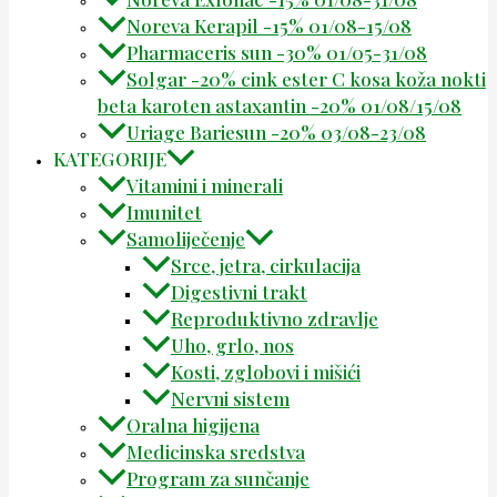
Noreva Kerapil -15% 01/08-15/08
Pharmaceris sun -30% 01/05-31/08
Solgar -20% cink ester C kosa koža nokti
beta karoten astaxantin -20% 01/08/15/08
Uriage Bariesun -20% 03/08-23/08
KATEGORIJE
Vitamini i minerali
Imunitet
Samoliječenje
Srce, jetra, cirkulacija
Digestivni trakt
Reproduktivno zdravlje
Uho, grlo, nos
Kosti, zglobovi i mišići
Nervni sistem
Oralna higijena
Medicinska sredstva
Program za sunčanje