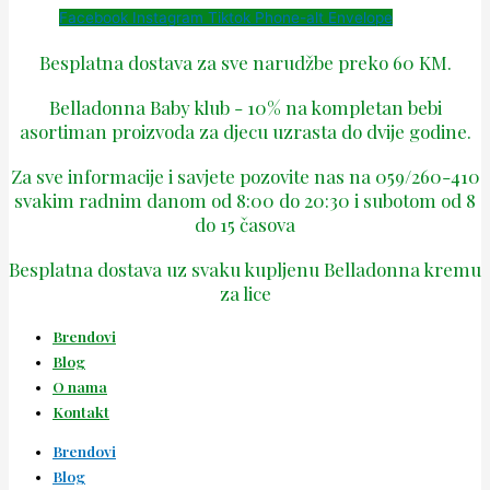
Facebook
Instagram
Tiktok
Phone-alt
Envelope
Besplatna dostava za sve narudžbe preko 60 KM.
Belladonna Baby klub - 10% na kompletan bebi
asortiman proizvoda za djecu uzrasta do dvije godine.
Za sve informacije i savjete pozovite nas na 059/260-410
svakim radnim danom od 8:00 do 20:30 i subotom od 8
do 15 časova
Besplatna dostava uz svaku kupljenu Belladonna kremu
za lice
Brendovi
Blog
O nama
Kontakt
Brendovi
Blog