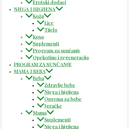
Erotski dodaci
NJEGA I HIGIJENA
Koža
Lice
Tijelo
Kosa
Suplementi
Program za sunčanje
Opekotine i regeneracija
PROGRAM ZA SUNČANJE
MAMA I BEBA
Beba
Zdravlje bebe
Njega i higijena
Oprema za bebe
Igračke
Mama
Suplementi
Njega i higijena