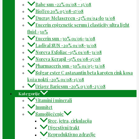
Babe sun -22% 01/08 – 15/08
BioTeo 20% 05/08-17/08
Ducray Melascreen -25% 01/04 do 31/08
Eucerin epigenetic serum i elasticity ultra light
fluid -30%
Eucerin sun -30% 01/06-31/08
Ladival SUN -20% 01/08-31/08
Noreva Exfoliac -15% 01/08-31/08
Noreva Kerapil -15% 01/08-15/08
Pharmaceris sun -30% 01/05-31/08
Solgar ester C astaxantin beta karoten cink kosa
koža nokti -20% 01/08-15/08
Uriage Bariesun -20% 03/08-23/08
Kategorije
Vitamini i minerali
Imunitet
Samoliječenje
Srce, jetra, cirkulacija
Digestivni trakt
Reproduktivno zdravlje