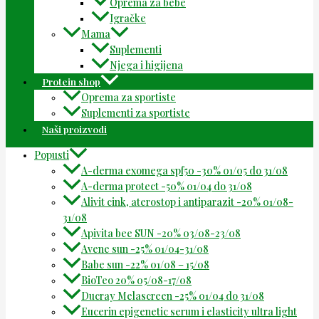
Oprema za bebe
Igračke
Mama
Suplementi
Njega i higijena
Protein shop
Oprema za sportiste
Suplementi za sportiste
Naši proizvodi
Popusti
A-derma exomega spf50 -30% 01/05 do 31/08
A-derma protect -50% 01/04 do 31/08
Alivit cink, aterostop i antiparazit -20% 01/08-
31/08
Apivita bee SUN -20% 03/08-23/08
Avene sun -25% 01/04-31/08
Babe sun -22% 01/08 – 15/08
BioTeo 20% 05/08-17/08
Ducray Melascreen -25% 01/04 do 31/08
Eucerin epigenetic serum i elasticity ultra light