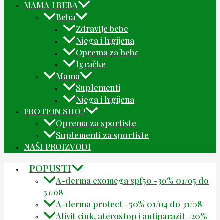
MAMA I BEBA
Beba
Zdravlje bebe
Njega i higijena
Oprema za bebe
Igračke
Mama
Suplementi
Njega i higijena
PROTEIN SHOP
Oprema za sportiste
Suplementi za sportiste
NAŠI PROIZVODI
POPUSTI
A-derma exomega spf50 -30% 01/05 do
31/08
A-derma protect -50% 01/04 do 31/08
Alivit cink, aterostop i antiparazit -20%