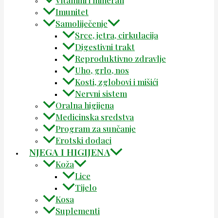
Imunitet
Samoliječenje
Srce, jetra, cirkulacija
Digestivni trakt
Reproduktivno zdravlje
Uho, grlo, nos
Kosti, zglobovi i mišići
Nervni sistem
Oralna higijena
Medicinska sredstva
Program za sunčanje
Erotski dodaci
NJEGA I HIGIJENA
Koža
Lice
Tijelo
Kosa
Suplementi