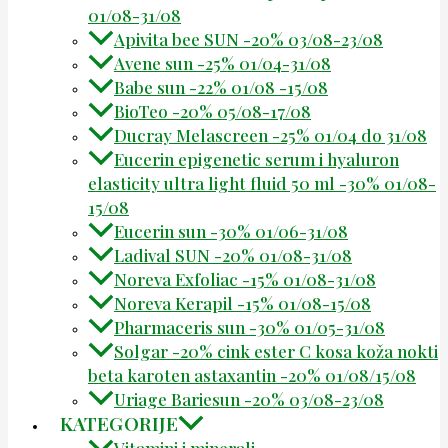
01/08-31/08
Apivita bee SUN -20% 03/08-23/08
Avene sun -25% 01/04-31/08
Babe sun -22% 01/08 -15/08
BioTeo -20% 05/08-17/08
Ducray Melascreen -25% 01/04 do 31/08
Eucerin epigenetic serum i hyaluron
elasticity ultra light fluid 50 ml -30% 01/08-
15/08
Eucerin sun -30% 01/06-31/08
Ladival SUN -20% 01/08-31/08
Noreva Exfoliac -15% 01/08-31/08
Noreva Kerapil -15% 01/08-15/08
Pharmaceris sun -30% 01/05-31/08
Solgar -20% cink ester C kosa koža nokti
beta karoten astaxantin -20% 01/08/15/08
Uriage Bariesun -20% 03/08-23/08
KATEGORIJE
Vitamini i minerali