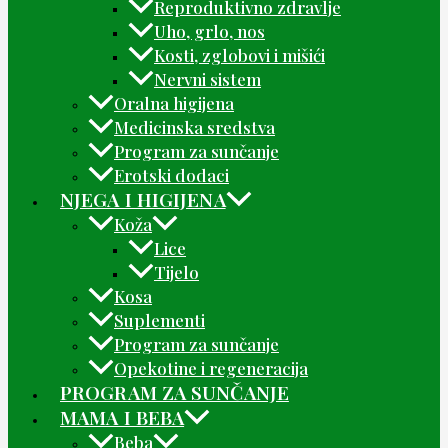
Reproduktivno zdravlje
Uho, grlo, nos
Kosti, zglobovi i mišići
Nervni sistem
Oralna higijena
Medicinska sredstva
Program za sunčanje
Erotski dodaci
NJEGA I HIGIJENA
Koža
Lice
Tijelo
Kosa
Suplementi
Program za sunčanje
Opekotine i regeneracija
PROGRAM ZA SUNČANJE
MAMA I BEBA
Beba