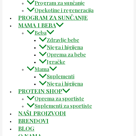
Program za sunčanje
Opekotine i regeneracija
PROGRAM ZA SUNČANJE
MAMA I BEBA
Beba
Zdravlje bebe
Njega i higijena
Oprema za bebe
Igračke
Mama
Suplementi
Njega i higijena
PROTEIN SHOP
Oprema za sportiste
Suplementi za sportiste
NAŠI PROIZVODI
BRENDOVI
BLOG
O NAMA