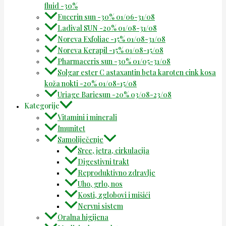
fluid -30%
Eucerin sun -30% 01/06-31/08
Ladival SUN -20% 01/08-31/08
Noreva Exfoliac -15% 01/08-31/08
Noreva Kerapil -15% 01/08-15/08
Pharmaceris sun -30% 01/05-31/08
Solgar ester C astaxantin beta karoten cink kosa
koža nokti -20% 01/08-15/08
Uriage Bariesun -20% 03/08-23/08
Kategorije
Vitamini i minerali
Imunitet
Samoliječenje
Srce, jetra, cirkulacija
Digestivni trakt
Reproduktivno zdravlje
Uho, grlo, nos
Kosti, zglobovi i mišići
Nervni sistem
Oralna higijena