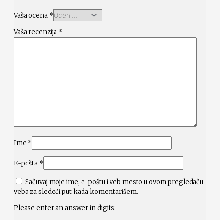
Vaša ocena
*
Vaša recenzija
*
Ime
*
E-pošta
*
Sačuvaj moje ime, e-poštu i veb mesto u ovom pregledaču
veba za sledeći put kada komentarišem.
Please enter an answer in digits: