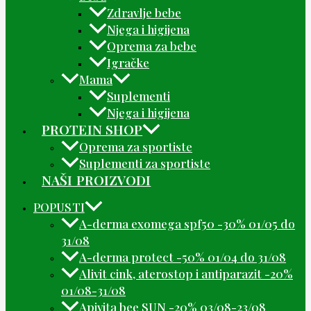
Zdravlje bebe
Njega i higijena
Oprema za bebe
Igračke
Mama
Suplementi
Njega i higijena
PROTEIN SHOP
Oprema za sportiste
Suplementi za sportiste
NAŠI PROIZVODI
POPUSTI
A-derma exomega spf50 -30% 01/05 do
31/08
A-derma protect -50% 01/04 do 31/08
Alivit cink, aterostop i antiparazit -20%
01/08-31/08
Apivita bee SUN -20% 03/08-23/08