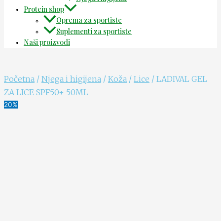
Protein shop
Oprema za sportiste
Suplementi za sportiste
Naši proizvodi
Početna
/
Njega i higijena
/
Koža
/
Lice
/ LADIVAL GEL
ZA LICE SPF50+ 50ML
20%