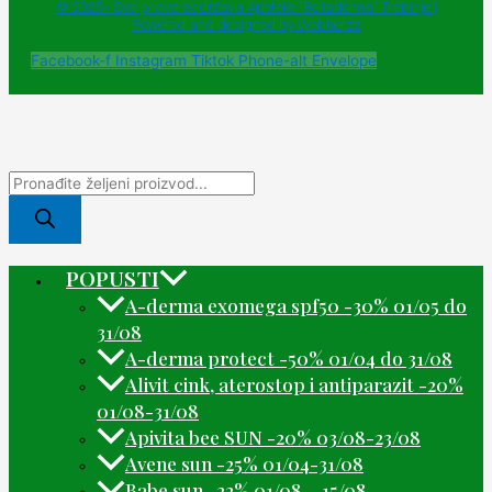
© 2025 - Sva prava zadržava Apoteke "Belladonna" Trebinje |
Powered and designed by Webherzz
Facebook-f
Instagram
Tiktok
Phone-alt
Envelope
POPUSTI
A-derma exomega spf50 -30% 01/05 do
31/08
A-derma protect -50% 01/04 do 31/08
Alivit cink, aterostop i antiparazit -20%
01/08-31/08
Apivita bee SUN -20% 03/08-23/08
Avene sun -25% 01/04-31/08
Babe sun -22% 01/08 – 15/08