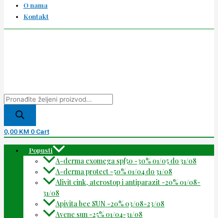
O nama
Kontakt
0,00
KM
0
Cart
Popusti
A-derma exomega spf50 -30% 01/05 do 31/08
A-derma protect -50% 01/04 do 31/08
Alivit cink, aterostop i antiparazit -20% 01/08-
31/08
Apivita bee SUN -20% 03/08-23/08
Avene sun -25% 01/04-31/08