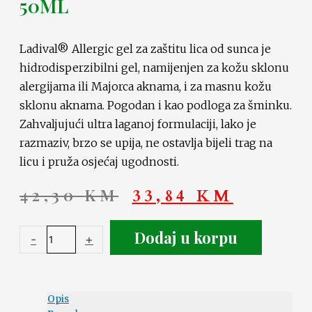
50ML
Ladival® Allergic gel za zaštitu lica od sunca je
hidrodisperzibilni gel, namijenjen za kožu sklonu
alergijama ili Majorca aknama, i za masnu kožu
sklonu aknama. Pogodan i kao podloga za šminku.
Zahvaljujući ultra laganoj formulaciji, lako je
razmaziv, brzo se upija, ne ostavlja bijeli trag na
licu i pruža osjećaj ugodnosti.
42,30
KM
33,84
KM
Dodaj u korpu
-
+
Opis