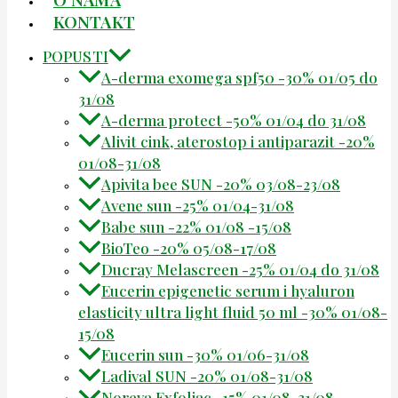
KONTAKT
POPUSTI
A-derma exomega spf50 -30% 01/05 do
31/08
A-derma protect -50% 01/04 do 31/08
Alivit cink, aterostop i antiparazit -20%
01/08-31/08
Apivita bee SUN -20% 03/08-23/08
Avene sun -25% 01/04-31/08
Babe sun -22% 01/08 -15/08
BioTeo -20% 05/08-17/08
Ducray Melascreen -25% 01/04 do 31/08
Eucerin epigenetic serum i hyaluron
elasticity ultra light fluid 50 ml -30% 01/08-
15/08
Eucerin sun -30% 01/06-31/08
Ladival SUN -20% 01/08-31/08
Noreva Exfoliac -15% 01/08-31/08