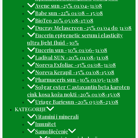
Avene sun -25% 01/04-31/08
Babe sun -22% 01/08 – 15/08
BioTeo 20% 05/08-17/08
Ducray Melascreen -25% 01/04 do 31/08
Eucerin epigenetic serum i elasticity
ultra light fluid -30%
Eucerin sun -30% 01/06-31/08
Ladival SUN -20% 01/08-31/08
Noreva Exfoliac -15% 01/08-31/08
Noreva Kerapil -15% 01/08-15/08
Pharmaceris sun -30% 01/05-31/08
Solgar ester C astaxantin beta karoten
cink kosa koža nokti -20% 01/08-15/08
Uriage Bariesun -20% 03/08-23/08
KATEGORIJE
Vitamini i minerali
Imunitet
Samoliječenje