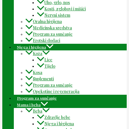
Uho, grlo, nos
Kosti, zglobovi i mišići
Nervni sistem
Oralna higijena
Medicinska sredstva
Program za sunčanje
Erotski dodaci
Njega i higijena
Koža
Lice
Tijelo
Kosa
Suplementi
Program za sunčanje
Opekotine i regeneracija
Program za sunčanje
Mama i beba
Beba
Zdravlje bebe
Njega i higijena