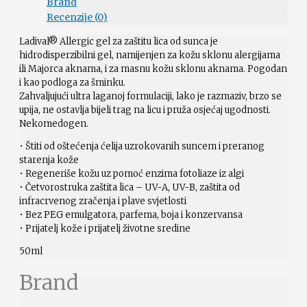
Brand
Recenzije (0)
Ladival® Allergic gel za zaštitu lica od sunca je
hidrodisperzibilni gel, namijenjen za kožu sklonu alergijama
ili Majorca aknama, i za masnu kožu sklonu aknama. Pogodan
i kao podloga za šminku.
Zahvaljujući ultra laganoj formulaciji, lako je razmaziv, brzo se
upija, ne ostavlja bijeli trag na licu i pruža osjećaj ugodnosti.
Nekomedogen.
• Štiti od oštećenja ćelija uzrokovanih suncem i preranog
starenja kože
• Regeneriše kožu uz pomoć enzima fotoliaze iz algi
• Četvorostruka zaštita lica – UV-A, UV-B, zaštita od
infracrvenog zračenja i plave svjetlosti
• Bez PEG emulgatora, parfema, boja i konzervansa
• Prijatelj kože i prijatelj životne sredine
50ml
Brand