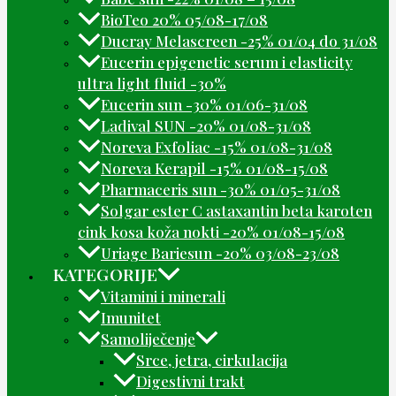
BioTeo 20% 05/08-17/08
Ducray Melascreen -25% 01/04 do 31/08
Eucerin epigenetic serum i elasticity
ultra light fluid -30%
Eucerin sun -30% 01/06-31/08
Ladival SUN -20% 01/08-31/08
Noreva Exfoliac -15% 01/08-31/08
Noreva Kerapil -15% 01/08-15/08
Pharmaceris sun -30% 01/05-31/08
Solgar ester C astaxantin beta karoten
cink kosa koža nokti -20% 01/08-15/08
Uriage Bariesun -20% 03/08-23/08
KATEGORIJE
Vitamini i minerali
Imunitet
Samoliječenje
Srce, jetra, cirkulacija
Digestivni trakt