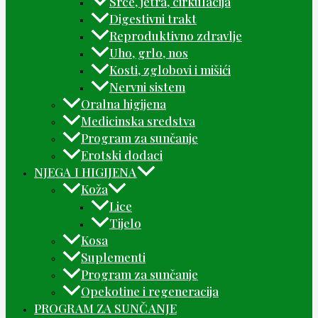
Srce, jetra, cirkulacija
Digestivni trakt
Reproduktivno zdravlje
Uho, grlo, nos
Kosti, zglobovi i mišići
Nervni sistem
Oralna higijena
Medicinska sredstva
Program za sunčanje
Erotski dodaci
NJEGA I HIGIJENA
Koža
Lice
Tijelo
Kosa
Suplementi
Program za sunčanje
Opekotine i regeneracija
PROGRAM ZA SUNČANJE