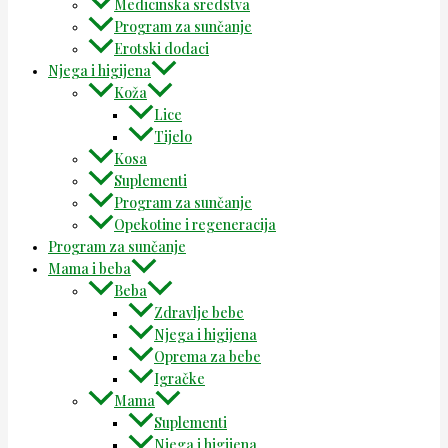
Medicinska sredstva
Program za sunčanje
Erotski dodaci
Njega i higijena
Koža
Lice
Tijelo
Kosa
Suplementi
Program za sunčanje
Opekotine i regeneracija
Program za sunčanje
Mama i beba
Beba
Zdravlje bebe
Njega i higijena
Oprema za bebe
Igračke
Mama
Suplementi
Njega i higijena