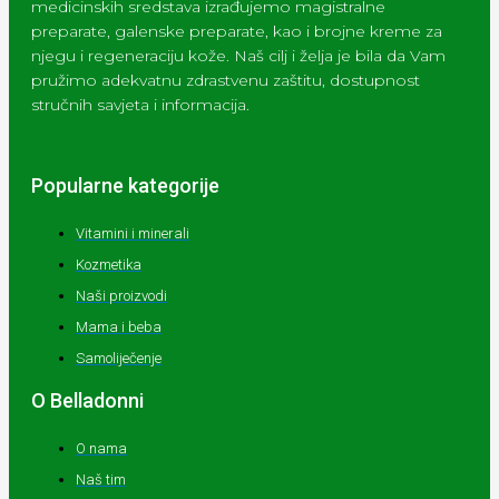
medicinskih sredstava izrađujemo magistralne
preparate, galenske preparate, kao i brojne kreme za
njegu i regeneraciju kože. Naš cilj i želja je bila da Vam
pružimo adekvatnu zdrastvenu zaštitu, dostupnost
stručnih savjeta i informacija.
Popularne kategorije
Vitamini i minerali
Kozmetika
Naši proizvodi
Mama i beba
Samoliječenje
O Belladonni
O nama
Naš tim