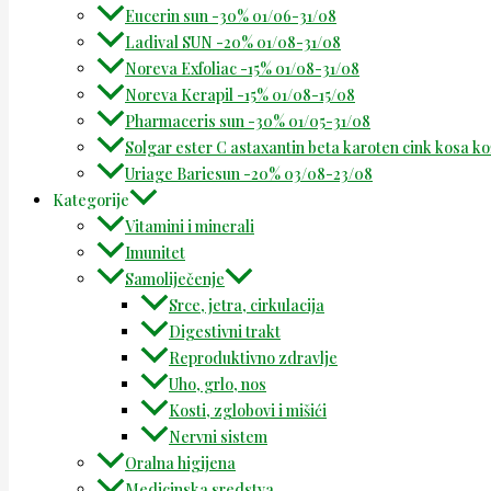
Eucerin sun -30% 01/06-31/08
Ladival SUN -20% 01/08-31/08
Noreva Exfoliac -15% 01/08-31/08
Noreva Kerapil -15% 01/08-15/08
Pharmaceris sun -30% 01/05-31/08
Solgar ester C astaxantin beta karoten cink kosa k
Uriage Bariesun -20% 03/08-23/08
Kategorije
Vitamini i minerali
Imunitet
Samoliječenje
Srce, jetra, cirkulacija
Digestivni trakt
Reproduktivno zdravlje
Uho, grlo, nos
Kosti, zglobovi i mišići
Nervni sistem
Oralna higijena
Medicinska sredstva