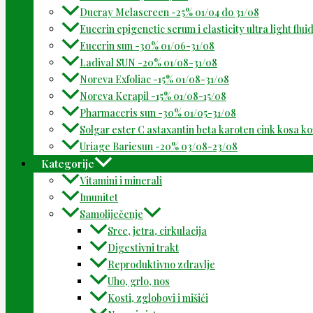
Ducray Melascreen -25% 01/04 do 31/08
Eucerin epigenetic serum i elasticity ultra light flu
Eucerin sun -30% 01/06-31/08
Ladival SUN -20% 01/08-31/08
Noreva Exfoliac -15% 01/08-31/08
Noreva Kerapil -15% 01/08-15/08
Pharmaceris sun -30% 01/05-31/08
Solgar ester C astaxantin beta karoten cink kosa k
Uriage Bariesun -20% 03/08-23/08
Kategorije
Vitamini i minerali
Imunitet
Samoliječenje
Srce, jetra, cirkulacija
Digestivni trakt
Reproduktivno zdravlje
Uho, grlo, nos
Kosti, zglobovi i mišići