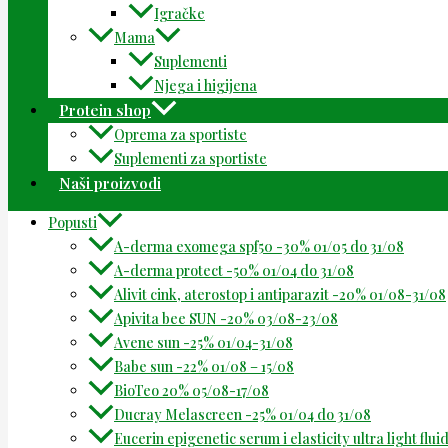
Igračke
Mama
Suplementi
Njega i higijena
Protein shop
Oprema za sportiste
Suplementi za sportiste
Naši proizvodi
Popusti
A-derma exomega spf50 -30% 01/05 do 31/08
A-derma protect -50% 01/04 do 31/08
Alivit cink, aterostop i antiparazit -20% 01/08-31/08
Apivita bee SUN -20% 03/08-23/08
Avene sun -25% 01/04-31/08
Babe sun -22% 01/08 – 15/08
BioTeo 20% 05/08-17/08
Ducray Melascreen -25% 01/04 do 31/08
Eucerin epigenetic serum i elasticity ultra light flu