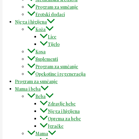
Program za sunčanje
Erotski dodaci
Njega i higijena
Koža
Lice
Tijelo
Kosa
Suplementi
Program za sunčanje
Opekotine i regeneracija
Program za sunčanje
Mama i beba
Beba
Zdravlje bebe
Njega i higijena
Oprema za bebe
Igračke
Mama