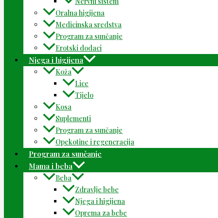
Nervni sistem
Oralna higijena
Medicinska sredstva
Program za sunčanje
Erotski dodaci
Njega i higijena
Koža
Lice
Tijelo
Kosa
Suplementi
Program za sunčanje
Opekotine i regeneracija
Program za sunčanje
Mama i beba
Beba
Zdravlje bebe
Njega i higijena
Oprema za bebe