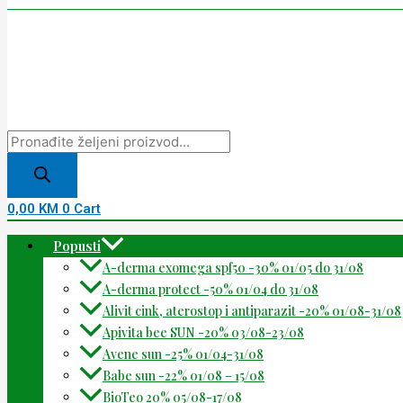
0,00
KM
0
Cart
Popusti
A-derma exomega spf50 -30% 01/05 do 31/08
A-derma protect -50% 01/04 do 31/08
Alivit cink, aterostop i antiparazit -20% 01/08-31/08
Apivita bee SUN -20% 03/08-23/08
Avene sun -25% 01/04-31/08
Babe sun -22% 01/08 – 15/08
BioTeo 20% 05/08-17/08