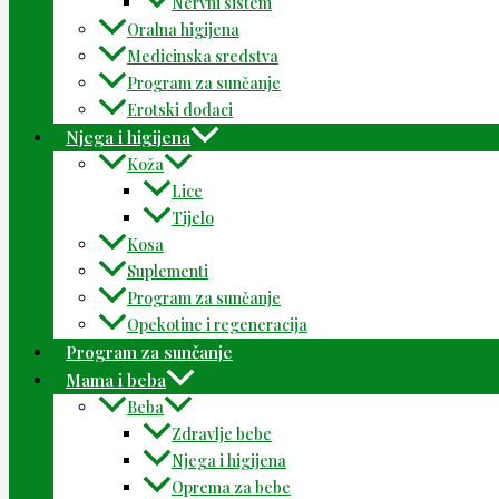
Nervni sistem
Oralna higijena
Medicinska sredstva
Program za sunčanje
Erotski dodaci
Njega i higijena
Koža
Lice
Tijelo
Kosa
Suplementi
Program za sunčanje
Opekotine i regeneracija
Program za sunčanje
Mama i beba
Beba
Zdravlje bebe
Njega i higijena
Oprema za bebe