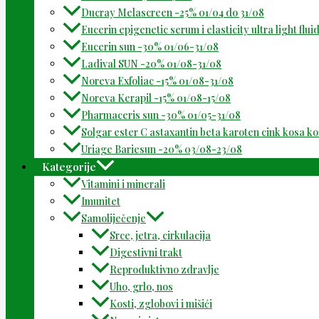
Ducray Melascreen -25% 01/04 do 31/08
Eucerin epigenetic serum i elasticity ultra light flu
Eucerin sun -30% 01/06-31/08
Ladival SUN -20% 01/08-31/08
Noreva Exfoliac -15% 01/08-31/08
Noreva Kerapil -15% 01/08-15/08
Pharmaceris sun -30% 01/05-31/08
Solgar ester C astaxantin beta karoten cink kosa k
Uriage Bariesun -20% 03/08-23/08
Kategorije
Vitamini i minerali
Imunitet
Samoliječenje
Srce, jetra, cirkulacija
Digestivni trakt
Reproduktivno zdravlje
Uho, grlo, nos
Kosti, zglobovi i mišići