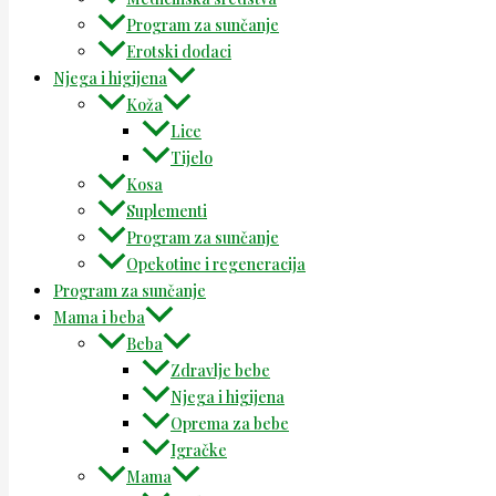
Program za sunčanje
Erotski dodaci
Njega i higijena
Koža
Lice
Tijelo
Kosa
Suplementi
Program za sunčanje
Opekotine i regeneracija
Program za sunčanje
Mama i beba
Beba
Zdravlje bebe
Njega i higijena
Oprema za bebe
Igračke
Mama