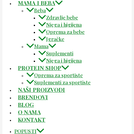
MAMA I BEBA
Beba
Zdravlje bebe
Njega i higijena
Oprema za bebe
Igračke
Mama
Suplementi
Njega i higijena
PROTEIN SHOP
Oprema za sportiste
Suplementi za sportiste
NAŠI PROIZVODI
BRENDOVI
BLOG
O NAMA
KONTAKT
POPUSTI