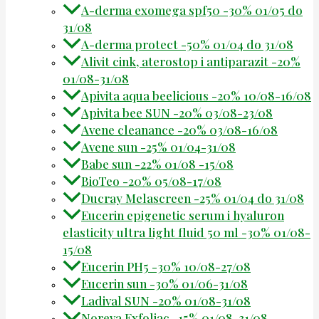
A-derma exomega spf50 -30% 01/05 do
31/08
A-derma protect -50% 01/04 do 31/08
Alivit cink, aterostop i antiparazit -20%
01/08-31/08
Apivita aqua beelicious -20% 10/08-16/08
Apivita bee SUN -20% 03/08-23/08
Avene cleanance -20% 03/08-16/08
Avene sun -25% 01/04-31/08
Babe sun -22% 01/08 -15/08
BioTeo -20% 05/08-17/08
Ducray Melascreen -25% 01/04 do 31/08
Eucerin epigenetic serum i hyaluron
elasticity ultra light fluid 50 ml -30% 01/08-
15/08
Eucerin PH5 -30% 10/08-27/08
Eucerin sun -30% 01/06-31/08
Ladival SUN -20% 01/08-31/08
Noreva Exfoliac -15% 01/08-31/08