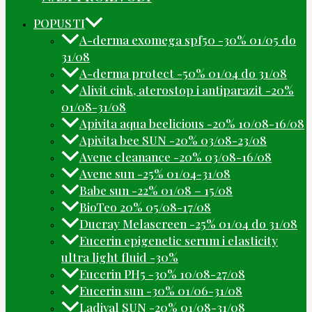
POPUSTI
A-derma exomega spf50 -30% 01/05 do
31/08
A-derma protect -50% 01/04 do 31/08
Alivit cink, aterostop i antiparazit -20%
01/08-31/08
Apivita aqua beelicious -20% 10/08-16/08
Apivita bee SUN -20% 03/08-23/08
Avene cleanance -20% 03/08-16/08
Avene sun -25% 01/04-31/08
Babe sun -22% 01/08 – 15/08
BioTeo 20% 05/08-17/08
Ducray Melascreen -25% 01/04 do 31/08
Eucerin epigenetic serum i elasticity
ultra light fluid -30%
Eucerin PH5 -30% 10/08-27/08
Eucerin sun -30% 01/06-31/08
Ladival SUN -20% 01/08-31/08