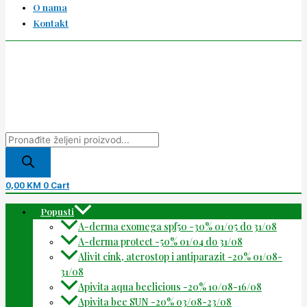
O nama
Kontakt
0,00
KM
0
Cart
Popusti
A-derma exomega spf50 -30% 01/05 do 31/08
A-derma protect -50% 01/04 do 31/08
Alivit cink, aterostop i antiparazit -20% 01/08-
31/08
Apivita aqua beelicious -20% 10/08-16/08
Apivita bee SUN -20% 03/08-23/08