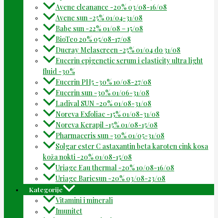
Avene cleanance -20% 03/08-16/08
Avene sun -25% 01/04-31/08
Babe sun -22% 01/08 – 15/08
BioTeo 20% 05/08-17/08
Ducray Melascreen -25% 01/04 do 31/08
Eucerin epigenetic serum i elasticity ultra light
fluid -30%
Eucerin PH5 -30% 10/08-27/08
Eucerin sun -30% 01/06-31/08
Ladival SUN -20% 01/08-31/08
Noreva Exfoliac -15% 01/08-31/08
Noreva Kerapil -15% 01/08-15/08
Pharmaceris sun -30% 01/05-31/08
Solgar ester C astaxantin beta karoten cink kosa
koža nokti -20% 01/08-15/08
Uriage Eau thermal -20% 10/08-16/08
Uriage Bariesun -20% 03/08-23/08
Kategorije
Vitamini i minerali
Imunitet