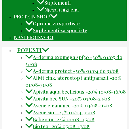
Suplementi
Njega i higijena
PROTEIN SHOP
Oprema za sportiste
Suplementi za sportiste
NAŠI PROIZVODI
POPUSTI
A-derma exomega spf50 -30% 01/05 do
31/08
A-derma protect -50% 01/04 do 31/08
Alivit cink, aterostop i antiparazit -20%
01/08-31/08
Apivita aqua beelicious -20% 10/08-16/08
Apivita bee SUN -20% 03/08-23/08
Avene cleanance -20% 03/08-16/08
Avene sun -25% 01/04-31/08
Babe sun -22% 01/08 -15/08
BioTeo -20% 05/08-17/08