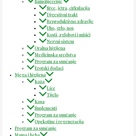
Samoliječenje
Srce, jetra, cirkulacija
Digestivni trakt
Reproduktivno zdravlje
Uho, grlo, nos
Kosti, zglobovi i mišići
Nervni sistem
Oralna higijena
Medicinska sredstva
Program za sunčanje
Erotski dodaci
Njega i higijena
Koža
Lice
Tijelo
Kosa
Suplementi
Program za sunčanje
Opekotine i regeneracija
Program za sunčanje
Mama i beba