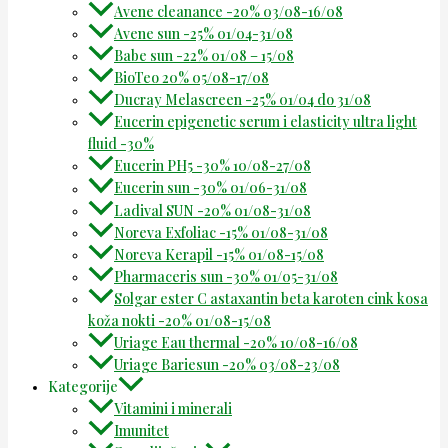
Avene cleanance -20% 03/08-16/08
Avene sun -25% 01/04-31/08
Babe sun -22% 01/08 – 15/08
BioTeo 20% 05/08-17/08
Ducray Melascreen -25% 01/04 do 31/08
Eucerin epigenetic serum i elasticity ultra light
fluid -30%
Eucerin PH5 -30% 10/08-27/08
Eucerin sun -30% 01/06-31/08
Ladival SUN -20% 01/08-31/08
Noreva Exfoliac -15% 01/08-31/08
Noreva Kerapil -15% 01/08-15/08
Pharmaceris sun -30% 01/05-31/08
Solgar ester C astaxantin beta karoten cink kosa
koža nokti -20% 01/08-15/08
Uriage Eau thermal -20% 10/08-16/08
Uriage Bariesun -20% 03/08-23/08
Kategorije
Vitamini i minerali
Imunitet