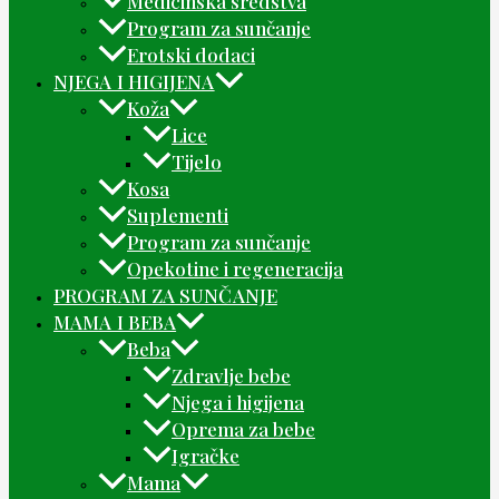
Medicinska sredstva
Program za sunčanje
Erotski dodaci
NJEGA I HIGIJENA
Koža
Lice
Tijelo
Kosa
Suplementi
Program za sunčanje
Opekotine i regeneracija
PROGRAM ZA SUNČANJE
MAMA I BEBA
Beba
Zdravlje bebe
Njega i higijena
Oprema za bebe
Igračke
Mama