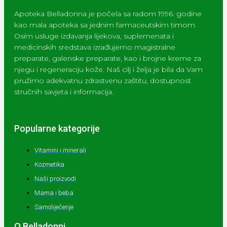
Apoteka Belladonna je počela sa radom 1996. godine
kao mala apoteka sa jednim farmaceutskim timom.
Osim usluge izdavanja lijekova, suplemenata i
medicinskih sredstava izrađujemo magistralne
preparate, galenske preparate, kao i brojne kreme za
njegu i regeneraciju kože. Naš cilj i želja je bila da Vam
pružimo adekvatnu zdrastvenu zaštitu, dostupnost
stručnih savjeta i informacija.
Popularne kategorije
Vitamini i minerali
Kozmetika
Naši proizvodi
Mama i beba
Samoliječenje
O Belladonni