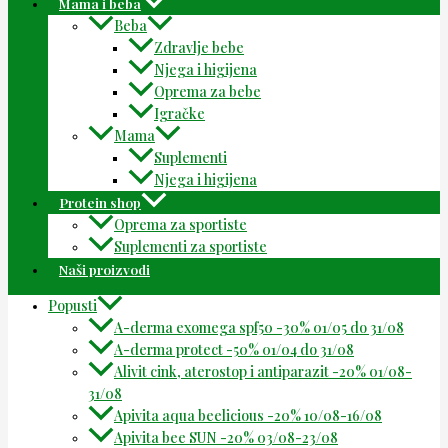
Mama i beba
Beba
Zdravlje bebe
Njega i higijena
Oprema za bebe
Igračke
Mama
Suplementi
Njega i higijena
Protein shop
Oprema za sportiste
Suplementi za sportiste
Naši proizvodi
Popusti
A-derma exomega spf50 -30% 01/05 do 31/08
A-derma protect -50% 01/04 do 31/08
Alivit cink, aterostop i antiparazit -20% 01/08-
31/08
Apivita aqua beelicious -20% 10/08-16/08
Apivita bee SUN -20% 03/08-23/08