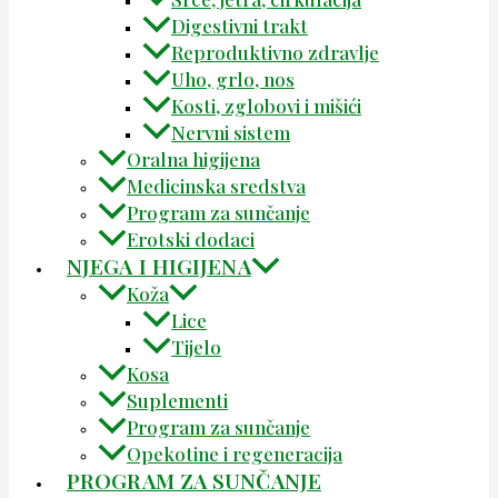
Digestivni trakt
Reproduktivno zdravlje
Uho, grlo, nos
Kosti, zglobovi i mišići
Nervni sistem
Oralna higijena
Medicinska sredstva
Program za sunčanje
Erotski dodaci
NJEGA I HIGIJENA
Koža
Lice
Tijelo
Kosa
Suplementi
Program za sunčanje
Opekotine i regeneracija
PROGRAM ZA SUNČANJE