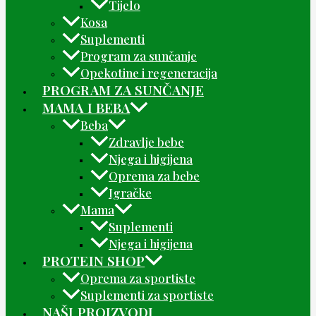
Tijelo
Kosa
Suplementi
Program za sunčanje
Opekotine i regeneracija
PROGRAM ZA SUNČANJE
MAMA I BEBA
Beba
Zdravlje bebe
Njega i higijena
Oprema za bebe
Igračke
Mama
Suplementi
Njega i higijena
PROTEIN SHOP
Oprema za sportiste
Suplementi za sportiste
NAŠI PROIZVODI