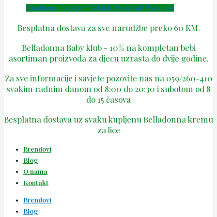
Facebook
Instagram
Tiktok
Phone-alt
Envelope
Besplatna dostava za sve narudžbe preko 60 KM.
Belladonna Baby klub - 10% na kompletan bebi
asortiman proizvoda za djecu uzrasta do dvije godine.
Za sve informacije i savjete pozovite nas na 059/260-410
svakim radnim danom od 8:00 do 20:30 i subotom od 8
do 15 časova
Besplatna dostava uz svaku kupljenu Belladonna kremu
za lice
Brendovi
Blog
O nama
Kontakt
Brendovi
Blog