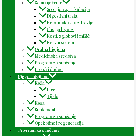
Samoliječenje
Srce, jetra, cirkulacija
Digestivni trakt
Reproduktivno zdravlje
Uho, grlo, nos
Kosti, zglobovi i mišići
Nervni sistem
Oralna higijena
Medicinska sredstva
Program za sunčanje
Erotski dodaci
Njega i higijena
Koža
Lice
Tijelo
Kosa
Suplementi
Program za sunčanje
Opekotine i regeneracija
Program za sunčanje