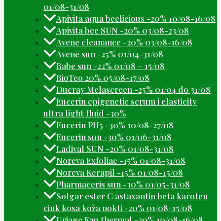
01/08-31/08
Apivita aqua beelicious -20% 10/08-16/08
Apivita bee SUN -20% 03/08-23/08
Avene cleanance -20% 03/08-16/08
Avene sun -25% 01/04-31/08
Babe sun -22% 01/08 – 15/08
BioTeo 20% 05/08-17/08
Ducray Melascreen -25% 01/04 do 31/08
Eucerin epigenetic serum i elasticity
ultra light fluid -30%
Eucerin PH5 -30% 10/08-27/08
Eucerin sun -30% 01/06-31/08
Ladival SUN -20% 01/08-31/08
Noreva Exfoliac -15% 01/08-31/08
Noreva Kerapil -15% 01/08-15/08
Pharmaceris sun -30% 01/05-31/08
Solgar ester C astaxantin beta karoten
cink kosa koža nokti -20% 01/08-15/08
Uriage Eau thermal -20% 10/08-16/08