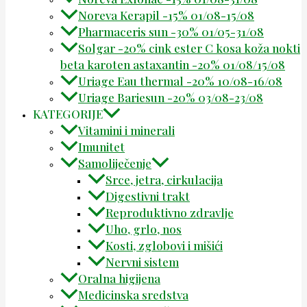
Noreva Kerapil -15% 01/08-15/08
Pharmaceris sun -30% 01/05-31/08
Solgar -20% cink ester C kosa koža nokti
beta karoten astaxantin -20% 01/08/15/08
Uriage Eau thermal -20% 10/08-16/08
Uriage Bariesun -20% 03/08-23/08
KATEGORIJE
Vitamini i minerali
Imunitet
Samoliječenje
Srce, jetra, cirkulacija
Digestivni trakt
Reproduktivno zdravlje
Uho, grlo, nos
Kosti, zglobovi i mišići
Nervni sistem
Oralna higijena
Medicinska sredstva