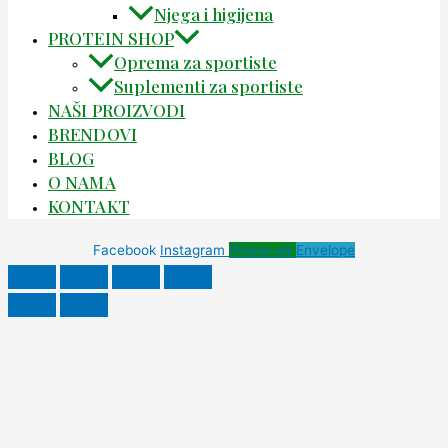
Njega i higijena
PROTEIN SHOP
Oprema za sportiste
Suplementi za sportiste
NAŠI PROIZVODI
BRENDOVI
BLOG
O NAMA
KONTAKT
Facebook
Instagram
Phone-alt
Envelope