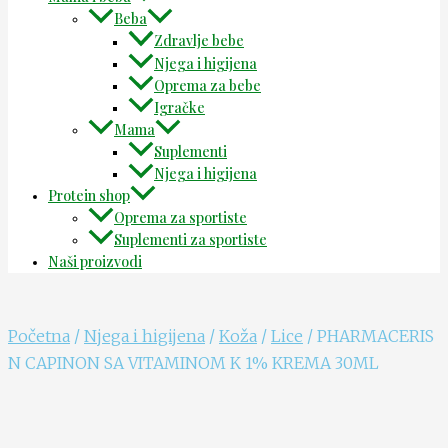
Beba
Zdravlje bebe
Njega i higijena
Oprema za bebe
Igračke
Mama
Suplementi
Njega i higijena
Protein shop
Oprema za sportiste
Suplementi za sportiste
Naši proizvodi
Početna
/
Njega i higijena
/
Koža
/
Lice
/ PHARMACERIS
N CAPINON SA VITAMINOM K 1% KREMA 30ML