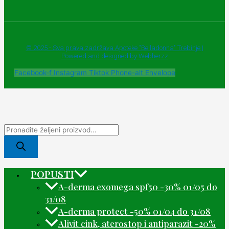
© 2025 - Sva prava zadržava Apoteke "Belladonna" Trebinje |
Powered and designed by Webherzz
Facebook-f
Instagram
Tiktok
Phone-alt
Envelope
POPUSTI
A-derma exomega spf50 -30% 01/05 do
31/08
A-derma protect -50% 01/04 do 31/08
Alivit cink, aterostop i antiparazit -20%