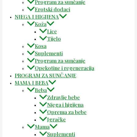
Program za sunčanje
Erotski dodaci
NJEGA I HIGIJENA
Koža
Lice
Tijelo
Kosa
Suplementi
Program za sunčanje
Opekotine i regeneracija
PROGRAM ZA SUNČANJE
MAMA I BEBA
Beba
Zdravlje bebe
Njega i higijena
Oprema za bebe
Igračke
Mama
Suplementi