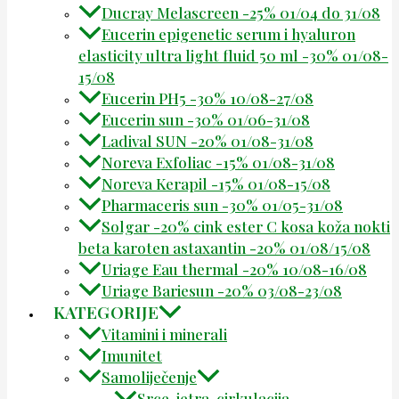
Ducray Melascreen -25% 01/04 do 31/08
Eucerin epigenetic serum i hyaluron
elasticity ultra light fluid 50 ml -30% 01/08-
15/08
Eucerin PH5 -30% 10/08-27/08
Eucerin sun -30% 01/06-31/08
Ladival SUN -20% 01/08-31/08
Noreva Exfoliac -15% 01/08-31/08
Noreva Kerapil -15% 01/08-15/08
Pharmaceris sun -30% 01/05-31/08
Solgar -20% cink ester C kosa koža nokti
beta karoten astaxantin -20% 01/08/15/08
Uriage Eau thermal -20% 10/08-16/08
Uriage Bariesun -20% 03/08-23/08
KATEGORIJE
Vitamini i minerali
Imunitet
Samoliječenje
Srce, jetra, cirkulacija