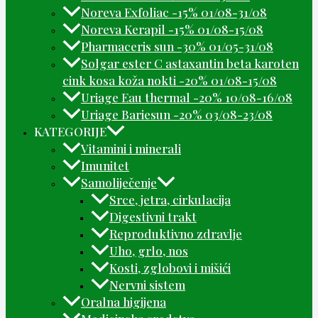
Noreva Exfoliac -15% 01/08-31/08
Noreva Kerapil -15% 01/08-15/08
Pharmaceris sun -30% 01/05-31/08
Solgar ester C astaxantin beta karoten
cink kosa koža nokti -20% 01/08-15/08
Uriage Eau thermal -20% 10/08-16/08
Uriage Bariesun -20% 03/08-23/08
KATEGORIJE
Vitamini i minerali
Imunitet
Samoliječenje
Srce, jetra, cirkulacija
Digestivni trakt
Reproduktivno zdravlje
Uho, grlo, nos
Kosti, zglobovi i mišići
Nervni sistem
Oralna higijena