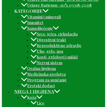
Uriage Bariesun -20% 03/08-23/08
KATEGORIJE
Vitamini i minerali
Imunitet
Samoliječenje
Srce, jetra, cirkulacija
Digestivni trakt
Reproduktivno zdravlje
Uho, grlo, nos
Kosti, zglobovi i mišići
Nervni sistem
Oralna higijena
Medicinska sredstva
Program za sunčanje
Erotski dodaci
NJEGA I HIGIJENA
Koža
Lice