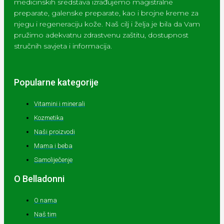
medicinskih sredstava izrađujemo magistralne
preparate, galenske preparate, kao i brojne kreme za
njegu i regeneraciju kože. Naš cilj i želja je bila da Vam
pružimo adekvatnu zdrastvenu zaštitu, dostupnost
stručnih savjeta i informacija.
Popularne kategorije
Vitamini i minerali
Kozmetika
Naši proizvodi
Mama i beba
Samoliječenje
O Belladonni
O nama
Naš tim