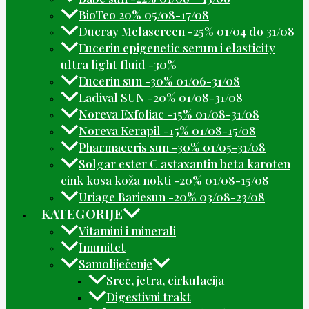
BioTeo 20% 05/08-17/08
Ducray Melascreen -25% 01/04 do 31/08
Eucerin epigenetic serum i elasticity
ultra light fluid -30%
Eucerin sun -30% 01/06-31/08
Ladival SUN -20% 01/08-31/08
Noreva Exfoliac -15% 01/08-31/08
Noreva Kerapil -15% 01/08-15/08
Pharmaceris sun -30% 01/05-31/08
Solgar ester C astaxantin beta karoten
cink kosa koža nokti -20% 01/08-15/08
Uriage Bariesun -20% 03/08-23/08
KATEGORIJE
Vitamini i minerali
Imunitet
Samoliječenje
Srce, jetra, cirkulacija
Digestivni trakt