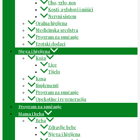
Uho, grlo, nos
Kosti, zglobovi i mišići
Nervni sistem
Oralna higijena
Medicinska sredstva
Program za sunčanje
Erotski dodaci
Njega i higijena
Koža
Lice
Tijelo
Kosa
Suplementi
Program za sunčanje
Opekotine i regeneracija
Program za sunčanje
Mama i beba
Beba
Zdravlje bebe
Njega i higijena