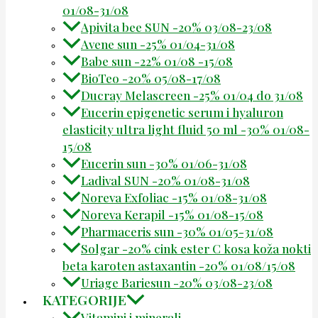
01/08-31/08
Apivita bee SUN -20% 03/08-23/08
Avene sun -25% 01/04-31/08
Babe sun -22% 01/08 -15/08
BioTeo -20% 05/08-17/08
Ducray Melascreen -25% 01/04 do 31/08
Eucerin epigenetic serum i hyaluron
elasticity ultra light fluid 50 ml -30% 01/08-
15/08
Eucerin sun -30% 01/06-31/08
Ladival SUN -20% 01/08-31/08
Noreva Exfoliac -15% 01/08-31/08
Noreva Kerapil -15% 01/08-15/08
Pharmaceris sun -30% 01/05-31/08
Solgar -20% cink ester C kosa koža nokti
beta karoten astaxantin -20% 01/08/15/08
Uriage Bariesun -20% 03/08-23/08
KATEGORIJE
Vitamini i minerali