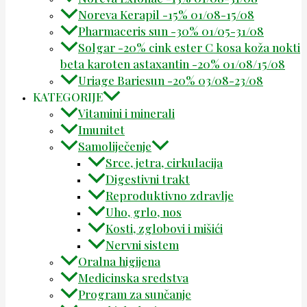
Noreva Kerapil -15% 01/08-15/08
Pharmaceris sun -30% 01/05-31/08
Solgar -20% cink ester C kosa koža nokti
beta karoten astaxantin -20% 01/08/15/08
Uriage Bariesun -20% 03/08-23/08
KATEGORIJE
Vitamini i minerali
Imunitet
Samoliječenje
Srce, jetra, cirkulacija
Digestivni trakt
Reproduktivno zdravlje
Uho, grlo, nos
Kosti, zglobovi i mišići
Nervni sistem
Oralna higijena
Medicinska sredstva
Program za sunčanje