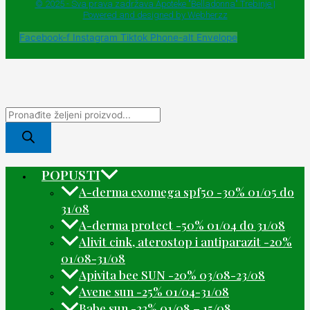
© 2025 - Sva prava zadržava Apoteke "Belladonna" Trebinje |
Powered and designed by Webherzz
Facebook-f
Instagram
Tiktok
Phone-alt
Envelope
POPUSTI
A-derma exomega spf50 -30% 01/05 do
31/08
A-derma protect -50% 01/04 do 31/08
Alivit cink, aterostop i antiparazit -20%
01/08-31/08
Apivita bee SUN -20% 03/08-23/08
Avene sun -25% 01/04-31/08
Babe sun -22% 01/08 – 15/08