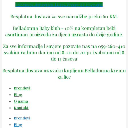
Facebook
Instagram
Tiktok
Phone-alt
Envelope
Besplatna dostava za sve narudžbe preko 60 KM.
Belladonna Baby klub - 10% na kompletan bebi
asortiman proizvoda za djecu uzrasta do dvije godine.
Za sve informacije i savjete pozovite nas na 059/260-410
svakim radnim danom od 8:00 do 20:30 i subotom od 8
do 15 časova
Besplatna dostava uz svaku kupljenu Belladonna kremu
za lice
Brendovi
Blog
O nama
Kontakt
Brendovi
Blog