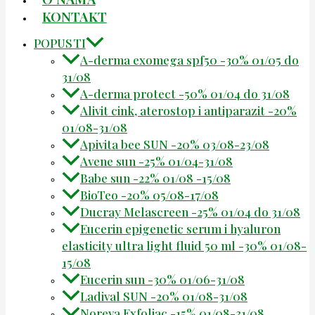
KONTAKT
POPUSTI
A-derma exomega spf50 -30% 01/05 do
31/08
A-derma protect -50% 01/04 do 31/08
Alivit cink, aterostop i antiparazit -20%
01/08-31/08
Apivita bee SUN -20% 03/08-23/08
Avene sun -25% 01/04-31/08
Babe sun -22% 01/08 -15/08
BioTeo -20% 05/08-17/08
Ducray Melascreen -25% 01/04 do 31/08
Eucerin epigenetic serum i hyaluron
elasticity ultra light fluid 50 ml -30% 01/08-
15/08
Eucerin sun -30% 01/06-31/08
Ladival SUN -20% 01/08-31/08
Noreva Exfoliac -15% 01/08-31/08