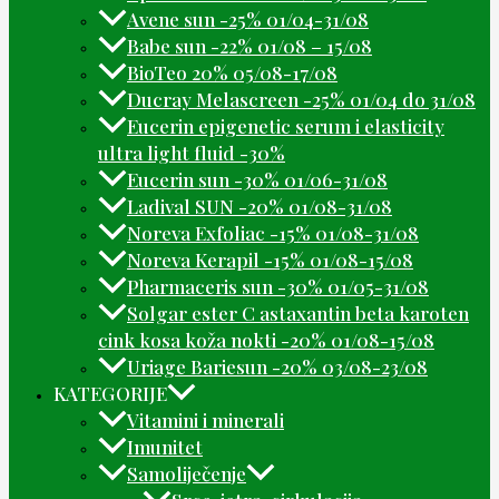
Avene sun -25% 01/04-31/08
Babe sun -22% 01/08 – 15/08
BioTeo 20% 05/08-17/08
Ducray Melascreen -25% 01/04 do 31/08
Eucerin epigenetic serum i elasticity
ultra light fluid -30%
Eucerin sun -30% 01/06-31/08
Ladival SUN -20% 01/08-31/08
Noreva Exfoliac -15% 01/08-31/08
Noreva Kerapil -15% 01/08-15/08
Pharmaceris sun -30% 01/05-31/08
Solgar ester C astaxantin beta karoten
cink kosa koža nokti -20% 01/08-15/08
Uriage Bariesun -20% 03/08-23/08
KATEGORIJE
Vitamini i minerali
Imunitet
Samoliječenje