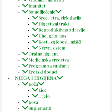
Imunitet
Samoliječenje
Srce, jetra, cirkulacija
Digestivni trakt
Reproduktivno zdravlje
Uho, grlo, nos
Kosti, zglobovi i mišići
Nervni sistem
Oralna higijena
Medicinska sredstva
Program za sunčanje
Erotski dodaci
NJEGA I HIGIJENA
Koža
Lice
Tijelo
Kosa
Suplementi