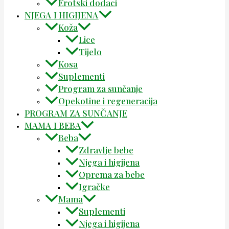
Erotski dodaci
NJEGA I HIGIJENA
Koža
Lice
Tijelo
Kosa
Suplementi
Program za sunčanje
Opekotine i regeneracija
PROGRAM ZA SUNČANJE
MAMA I BEBA
Beba
Zdravlje bebe
Njega i higijena
Oprema za bebe
Igračke
Mama
Suplementi
Njega i higijena