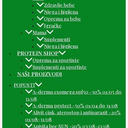
Zdravlje bebe
Njega i higijena
Oprema za bebe
Igračke
Mama
Suplementi
Njega i higijena
PROTEIN SHOP
Oprema za sportiste
Suplementi za sportiste
NAŠI PROIZVODI
POPUSTI
A-derma exomega spf50 -30% 01/05 do
31/08
A-derma protect -50% 01/04 do 31/08
Alivit cink, aterostop i antiparazit -20%
01/08-31/08
Apivita bee SUN -20% 03/08-23/08