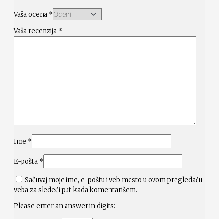
Vaša ocena
*
Vaša recenzija
*
Ime
*
E-pošta
*
Sačuvaj moje ime, e-poštu i veb mesto u ovom pregledaču
veba za sledeći put kada komentarišem.
Please enter an answer in digits: