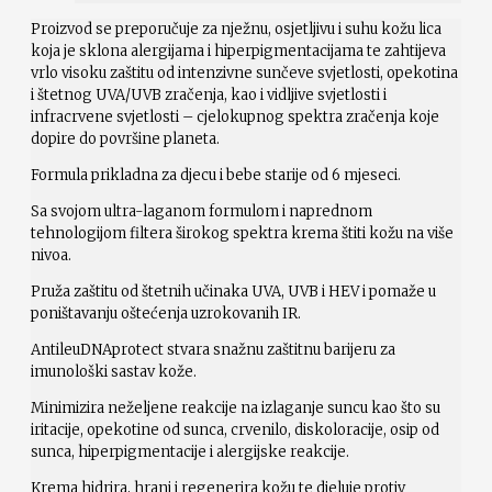
Proizvod se preporučuje za nježnu, osjetljivu i suhu kožu lica
koja je sklona alergijama i hiperpigmentacijama te zahtijeva
vrlo visoku zaštitu od intenzivne sunčeve svjetlosti, opekotina
i štetnog UVA/UVB zračenja, kao i vidljive svjetlosti i
infracrvene svjetlosti – cjelokupnog spektra zračenja koje
dopire do površine planeta.
Formula prikladna za djecu i bebe starije od 6 mjeseci.
Sa svojom ultra-laganom formulom i naprednom
tehnologijom filtera širokog spektra krema štiti kožu na više
nivoa.
Pruža zaštitu od štetnih učinaka UVA, UVB i HEV i pomaže u
poništavanju oštećenja uzrokovanih IR.
AntileuDNAprotect stvara snažnu zaštitnu barijeru za
imunološki sastav kože.
Minimizira neželjene reakcije na izlaganje suncu kao što su
iritacije, opekotine od sunca, crvenilo, diskoloracije, osip od
sunca, hiperpigmentacije i alergijske reakcije.
Krema hidrira, hrani i regenerira kožu te djeluje protiv