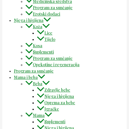
Medicinska sredstva
Program za sunčanje
Erotski dodaci
Njega i higijena
Koža
Lice
Tijelo
Kosa
Suplementi
Program za sunčanje
Opekotine i regeneracija
Program za sunčanje
Mama i beba
Beba
Zdravlje bebe
Njega i higijena
Oprema za bebe
Igračke
Mama
Suplementi
Njega i higijena