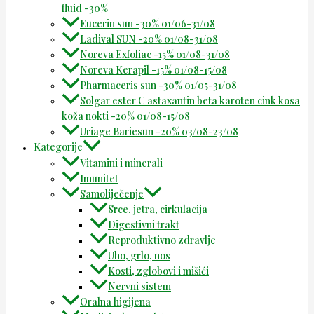
fluid -30%
Eucerin sun -30% 01/06-31/08
Ladival SUN -20% 01/08-31/08
Noreva Exfoliac -15% 01/08-31/08
Noreva Kerapil -15% 01/08-15/08
Pharmaceris sun -30% 01/05-31/08
Solgar ester C astaxantin beta karoten cink kosa
koža nokti -20% 01/08-15/08
Uriage Bariesun -20% 03/08-23/08
Kategorije
Vitamini i minerali
Imunitet
Samoliječenje
Srce, jetra, cirkulacija
Digestivni trakt
Reproduktivno zdravlje
Uho, grlo, nos
Kosti, zglobovi i mišići
Nervni sistem
Oralna higijena