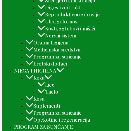
Srce, jetra, cirkulacija
Digestivni trakt
Reproduktivno zdravlje
Uho, grlo, nos
Kosti, zglobovi i mišići
Nervni sistem
Oralna higijena
Medicinska sredstva
Program za sunčanje
Erotski dodaci
NJEGA I HIGIJENA
Koža
Lice
Tijelo
Kosa
Suplementi
Program za sunčanje
Opekotine i regeneracija
PROGRAM ZA SUNČANJE