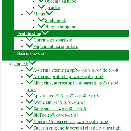
Oprema za bebe
Igračke
Mama
Suplementi
Njega i higijena
Protein shop
Oprema za sportiste
Suplementi za sportiste
Naši proizvodi
Popusti
A-derma exomega spf50 -30% 01/05 do 31/08
A-derma protect -50% 01/04 do 31/08
Alivit cink, aterostop i antiparazit -20% 01/08-
31/08
Apivita bee SUN -20% 03/08-23/08
Avene sun -25% 01/04-31/08
Babe sun -22% 01/08 – 15/08
BioTeo 20% 05/08-17/08
Ducray Melascreen -25% 01/04 do 31/08
Eucerin epigenetic serum i elasticity ultra light