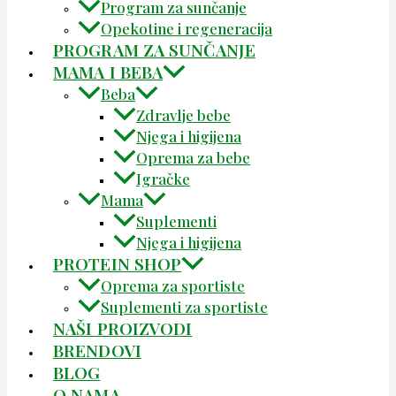
Program za sunčanje
Opekotine i regeneracija
PROGRAM ZA SUNČANJE
MAMA I BEBA
Beba
Zdravlje bebe
Njega i higijena
Oprema za bebe
Igračke
Mama
Suplementi
Njega i higijena
PROTEIN SHOP
Oprema za sportiste
Suplementi za sportiste
NAŠI PROIZVODI
BRENDOVI
BLOG
O NAMA