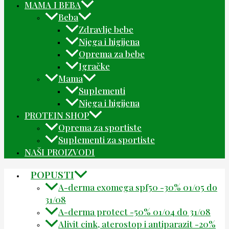
MAMA I BEBA
Beba
Zdravlje bebe
Njega i higijena
Oprema za bebe
Igračke
Mama
Suplementi
Njega i higijena
PROTEIN SHOP
Oprema za sportiste
Suplementi za sportiste
NAŠI PROIZVODI
POPUSTI
A-derma exomega spf50 -30% 01/05 do
31/08
A-derma protect -50% 01/04 do 31/08
Alivit cink, aterostop i antiparazit -20%