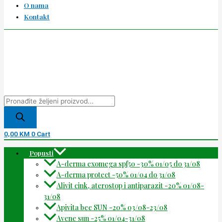
O nama
Kontakt
0,00
KM
0
Cart
Popusti
A-derma exomega spf50 -30% 01/05 do 31/08
A-derma protect -50% 01/04 do 31/08
Alivit cink, aterostop i antiparazit -20% 01/08-
31/08
Apivita bee SUN -20% 03/08-23/08
Avene sun -25% 01/04-31/08