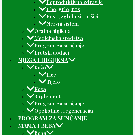
Reproduktivno zdravlje
Uho, grlo, nos
Kosti, zglobovi i mišići
Nervni sistem
Oralna higijena
Medicinska sredstva
Program za sunčanje
Erotski dodaci
NJEGA I HIGIJENA
Koža
Lice
Tijelo
Kosa
Suplementi
Program za sunčanje
Opekotine i regeneracija
PROGRAM ZA SUNČANJE
MAMA I BEBA
Beba