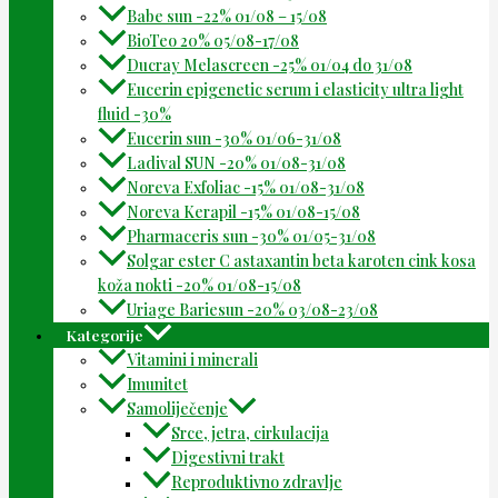
Babe sun -22% 01/08 – 15/08
BioTeo 20% 05/08-17/08
Ducray Melascreen -25% 01/04 do 31/08
Eucerin epigenetic serum i elasticity ultra light
fluid -30%
Eucerin sun -30% 01/06-31/08
Ladival SUN -20% 01/08-31/08
Noreva Exfoliac -15% 01/08-31/08
Noreva Kerapil -15% 01/08-15/08
Pharmaceris sun -30% 01/05-31/08
Solgar ester C astaxantin beta karoten cink kosa
koža nokti -20% 01/08-15/08
Uriage Bariesun -20% 03/08-23/08
Kategorije
Vitamini i minerali
Imunitet
Samoliječenje
Srce, jetra, cirkulacija
Digestivni trakt
Reproduktivno zdravlje