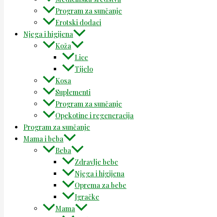
Program za sunčanje
Erotski dodaci
Njega i higijena
Koža
Lice
Tijelo
Kosa
Suplementi
Program za sunčanje
Opekotine i regeneracija
Program za sunčanje
Mama i beba
Beba
Zdravlje bebe
Njega i higijena
Oprema za bebe
Igračke
Mama