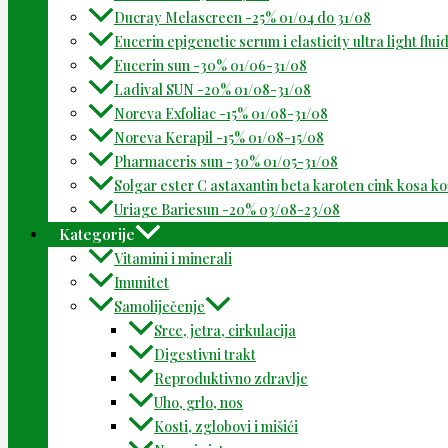
Ducray Melascreen -25% 01/04 do 31/08
Eucerin epigenetic serum i elasticity ultra light flu
Eucerin sun -30% 01/06-31/08
Ladival SUN -20% 01/08-31/08
Noreva Exfoliac -15% 01/08-31/08
Noreva Kerapil -15% 01/08-15/08
Pharmaceris sun -30% 01/05-31/08
Solgar ester C astaxantin beta karoten cink kosa k
Uriage Bariesun -20% 03/08-23/08
Kategorije
Vitamini i minerali
Imunitet
Samoliječenje
Srce, jetra, cirkulacija
Digestivni trakt
Reproduktivno zdravlje
Uho, grlo, nos
Kosti, zglobovi i mišići