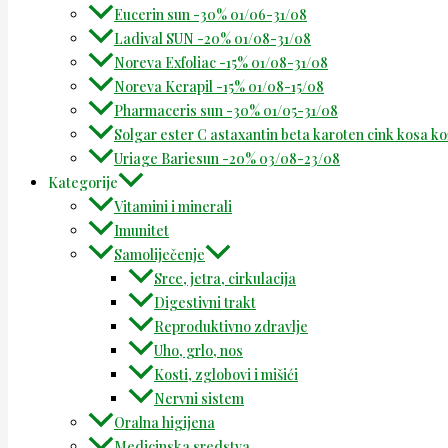
Eucerin sun -30% 01/06-31/08
Ladival SUN -20% 01/08-31/08
Noreva Exfoliac -15% 01/08-31/08
Noreva Kerapil -15% 01/08-15/08
Pharmaceris sun -30% 01/05-31/08
Solgar ester C astaxantin beta karoten cink kosa k
Uriage Bariesun -20% 03/08-23/08
Kategorije
Vitamini i minerali
Imunitet
Samoliječenje
Srce, jetra, cirkulacija
Digestivni trakt
Reproduktivno zdravlje
Uho, grlo, nos
Kosti, zglobovi i mišići
Nervni sistem
Oralna higijena
Medicinska sredstva