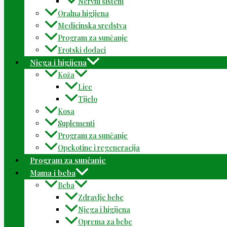
Nervni sistem
Oralna higijena
Medicinska sredstva
Program za sunčanje
Erotski dodaci
Njega i higijena
Koža
Lice
Tijelo
Kosa
Suplementi
Program za sunčanje
Opekotine i regeneracija
Program za sunčanje
Mama i beba
Beba
Zdravlje bebe
Njega i higijena
Oprema za bebe