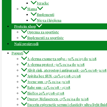
Igračke
Mama
Suplementi
Njega i higijena
Protein shop
Oprema za sportiste
Suplementi za sportiste
Naši proizvodi
Popusti
A-derma exomega spf50 -30% 01/05 do 31/08
A-derma protect -50% 01/04 do 31/08
Alivit cink, aterostop i antiparazit -20% 01/08-31/08
Apivita bee SUN -20% 03/08-23/08
Avene sun -25% 01/04-31/08
Babe sun -22% 01/08 – 15/08
BioTeo 20% 05/08-17/08
Ducray Melascreen -25% 01/04 do 31/08
Eucerin epigenetic serum i elasticity ultra light flu