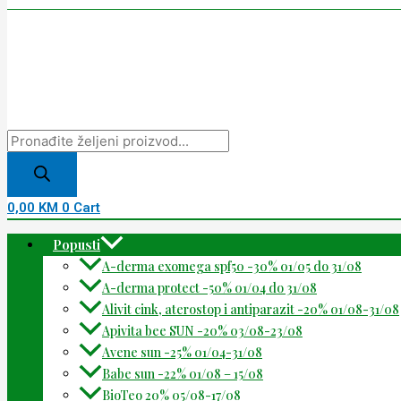
0,00
KM
0
Cart
Popusti
A-derma exomega spf50 -30% 01/05 do 31/08
A-derma protect -50% 01/04 do 31/08
Alivit cink, aterostop i antiparazit -20% 01/08-31/08
Apivita bee SUN -20% 03/08-23/08
Avene sun -25% 01/04-31/08
Babe sun -22% 01/08 – 15/08
BioTeo 20% 05/08-17/08