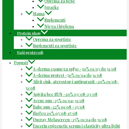
Oprema za bebe
Igračke
Mama
Suplementi
Njega i higijena
Protein shop
Oprema za sportiste
Suplementi za sportiste
Naši proizvodi
Popusti
A-derma exomega spf50 -30% 01/05 do 31/08
A-derma protect -50% 01/04 do 31/08
Alivit cink, aterostop i antiparazit -20% 01/08-
31/08
Apivita bee SUN -20% 03/08-23/08
Avene sun -25% 01/04-31/08
Babe sun -22% 01/08 – 15/08
BioTeo 20% 05/08-17/08
Ducray Melascreen -25% 01/04 do 31/08
Eucerin epigenetic serum i elasticity ultra light