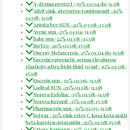
A-derma protect -50% 01/04 do 31/08
Alivit cink, aterostop i antiparazit -20%
01/08-31/08
Apivita bee SUN -20% 03/08-23/08
Avene sun -25% 01/04-31/08
Babe sun -22% 01/08 -15/08
BioTeo -20% 05/08-17/08
Ducray Melascreen -25% 01/04 do 31/08
Eucerin epigenetic serum i hyaluron
elasticity ultra light fluid 50 ml -30% 01/08-
15/08
Eucerin sun -30% 01/06-31/08
Ladival SUN -20% 01/08-31/08
Noreva Exfoliac -15% 01/08-31/08
Noreva Kerapil -15% 01/08-15/08
Pharmaceris sun -30% 01/05-31/08
Solgar -20% cink ester C kosa koža nokti
beta karoten astaxantin -20% 01/08/15/08
Uriage Bariesun -20% 03/08-23/08