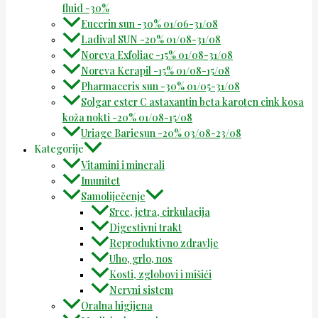
fluid -30%
Eucerin sun -30% 01/06-31/08
Ladival SUN -20% 01/08-31/08
Noreva Exfoliac -15% 01/08-31/08
Noreva Kerapil -15% 01/08-15/08
Pharmaceris sun -30% 01/05-31/08
Solgar ester C astaxantin beta karoten cink kosa
koža nokti -20% 01/08-15/08
Uriage Bariesun -20% 03/08-23/08
Kategorije
Vitamini i minerali
Imunitet
Samoliječenje
Srce, jetra, cirkulacija
Digestivni trakt
Reproduktivno zdravlje
Uho, grlo, nos
Kosti, zglobovi i mišići
Nervni sistem
Oralna higijena