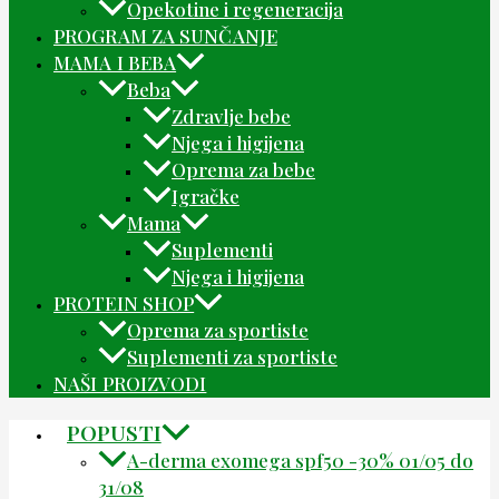
Opekotine i regeneracija
PROGRAM ZA SUNČANJE
MAMA I BEBA
Beba
Zdravlje bebe
Njega i higijena
Oprema za bebe
Igračke
Mama
Suplementi
Njega i higijena
PROTEIN SHOP
Oprema za sportiste
Suplementi za sportiste
NAŠI PROIZVODI
POPUSTI
A-derma exomega spf50 -30% 01/05 do
31/08