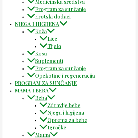
Medicinska sredstva
Program za sunčanje
Erotski dodaci
NJEGA I HIGIJENA
Koža
Lice
Tijelo
Kosa
Suplementi
Program za sunčanje
Opekotine i regeneracija
PROGRAM ZA SUNČANJE
MAMA I BEBA
Beba
Zdravlje bebe
Njega i higijena
Oprema za bebe
Igračke
Mama