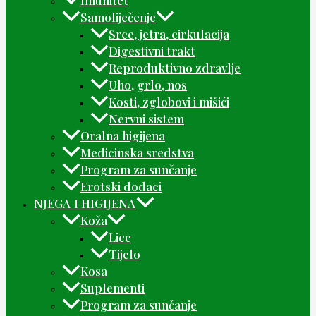
Samoliječenje
Srce, jetra, cirkulacija
Digestivni trakt
Reproduktivno zdravlje
Uho, grlo, nos
Kosti, zglobovi i mišići
Nervni sistem
Oralna higijena
Medicinska sredstva
Program za sunčanje
Erotski dodaci
NJEGA I HIGIJENA
Koža
Lice
Tijelo
Kosa
Suplementi
Program za sunčanje