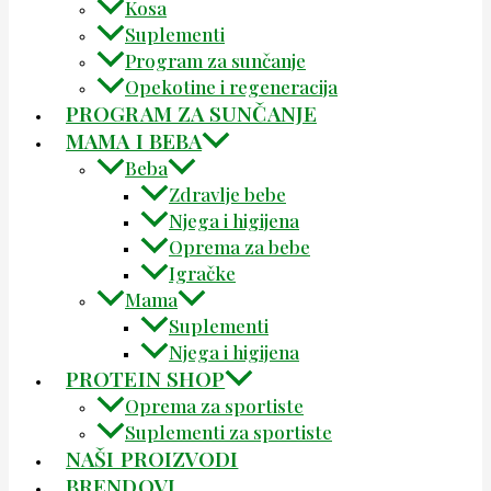
Kosa
Suplementi
Program za sunčanje
Opekotine i regeneracija
PROGRAM ZA SUNČANJE
MAMA I BEBA
Beba
Zdravlje bebe
Njega i higijena
Oprema za bebe
Igračke
Mama
Suplementi
Njega i higijena
PROTEIN SHOP
Oprema za sportiste
Suplementi za sportiste
NAŠI PROIZVODI
BRENDOVI