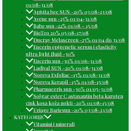
01/08-31/08
Apivita bee SUN -20% 03/08-23/08
Avene sun -25% 01/04-31/08
Babe sun -22% 01/08 – 15/08
BioTeo 20% 05/08-17/08
Ducray Melascreen -25% 01/04 do 31/08
Eucerin epigenetic serum i elasticity
ultra light fluid -30%
Eucerin sun -30% 01/06-31/08
Ladival SUN -20% 01/08-31/08
Noreva Exfoliac -15% 01/08-31/08
Noreva Kerapil -15% 01/08-15/08
Pharmaceris sun -30% 01/05-31/08
Solgar ester C astaxantin beta karoten
cink kosa koža nokti -20% 01/08-15/08
Uriage Bariesun -20% 03/08-23/08
KATEGORIJE
Vitamini i minerali
Imunitet