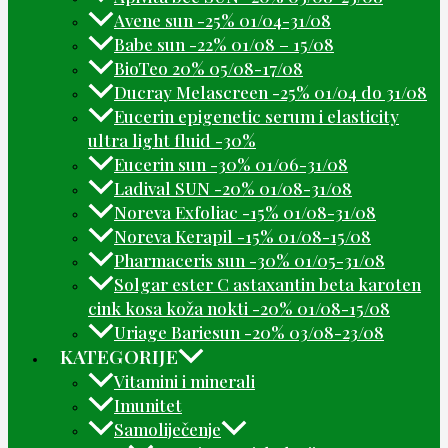
Avene sun -25% 01/04-31/08
Babe sun -22% 01/08 – 15/08
BioTeo 20% 05/08-17/08
Ducray Melascreen -25% 01/04 do 31/08
Eucerin epigenetic serum i elasticity
ultra light fluid -30%
Eucerin sun -30% 01/06-31/08
Ladival SUN -20% 01/08-31/08
Noreva Exfoliac -15% 01/08-31/08
Noreva Kerapil -15% 01/08-15/08
Pharmaceris sun -30% 01/05-31/08
Solgar ester C astaxantin beta karoten
cink kosa koža nokti -20% 01/08-15/08
Uriage Bariesun -20% 03/08-23/08
KATEGORIJE
Vitamini i minerali
Imunitet
Samoliječenje