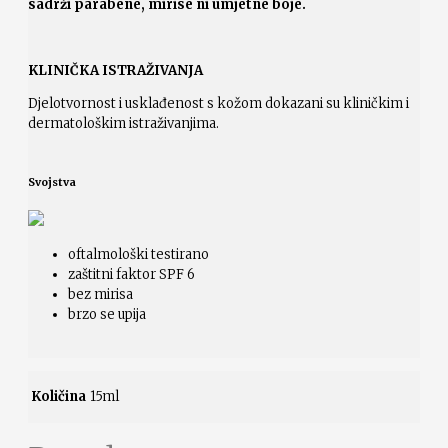
sadrži parabene, mirise ni umjetne boje.
KLINIČKA ISTRAŽIVANJA
Djelotvornost i usklađenost s kožom dokazani su kliničkim i
dermatološkim istraživanjima.
Svojstva
oftalmološki testirano
zaštitni faktor SPF 6
bez mirisa
brzo se upija
Količina
15ml