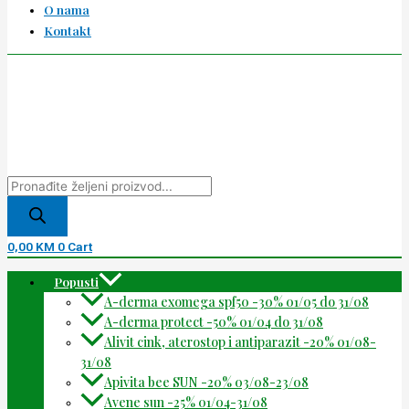
O nama
Kontakt
0,00
KM
0
Cart
Popusti
A-derma exomega spf50 -30% 01/05 do 31/08
A-derma protect -50% 01/04 do 31/08
Alivit cink, aterostop i antiparazit -20% 01/08-
31/08
Apivita bee SUN -20% 03/08-23/08
Avene sun -25% 01/04-31/08