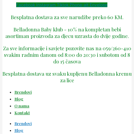
Facebook
Instagram
Tiktok
Phone-alt
Envelope
Besplatna dostava za sve narudžbe preko 60 KM.
Belladonna Baby klub - 10% na kompletan bebi
asortiman proizvoda za djecu uzrasta do dvije godine.
Za sve informacije i savjete pozovite nas na 059/260-410
svakim radnim danom od 8:00 do 20:30 i subotom od 8
do 15 časova
Besplatna dostava uz svaku kupljenu Belladonna kremu
za lice
Brendovi
Blog
O nama
Kontakt
Brendovi
Blog