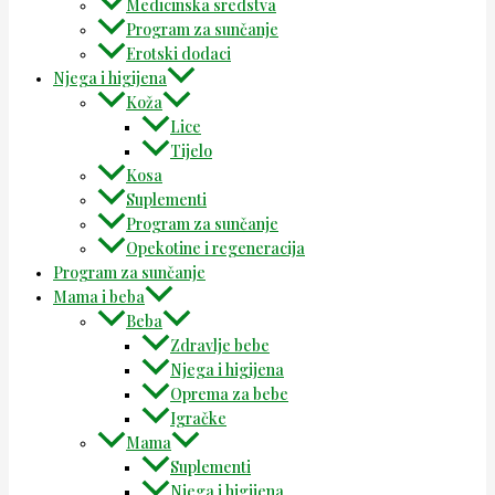
Medicinska sredstva
Program za sunčanje
Erotski dodaci
Njega i higijena
Koža
Lice
Tijelo
Kosa
Suplementi
Program za sunčanje
Opekotine i regeneracija
Program za sunčanje
Mama i beba
Beba
Zdravlje bebe
Njega i higijena
Oprema za bebe
Igračke
Mama
Suplementi
Njega i higijena