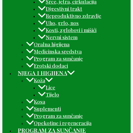
Srce, jetra, cirkulacija
Digestivni trakt
Reproduktivno zdravlje
Uho, grlo, nos
Kosti, zglobovi i mišići
Nervni sistem
Oralna higijena
Medicinska sredstva
Program za sunčanje
Erotski dodaci
NJEGA I HIGIJENA
Koža
Lice
Tijelo
Kosa
Suplementi
Program za sunčanje
Opekotine i regeneracija
PROGRAM ZA SUNČANJE