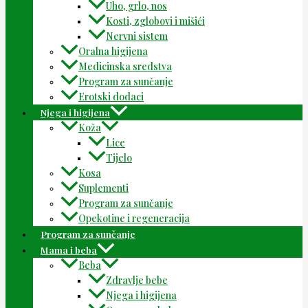
Uho, grlo, nos
Kosti, zglobovi i mišići
Nervni sistem
Oralna higijena
Medicinska sredstva
Program za sunčanje
Erotski dodaci
Njega i higijena
Koža
Lice
Tijelo
Kosa
Suplementi
Program za sunčanje
Opekotine i regeneracija
Program za sunčanje
Mama i beba
Beba
Zdravlje bebe
Njega i higijena