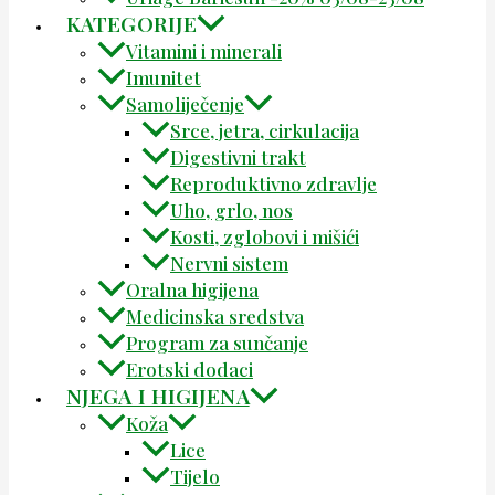
KATEGORIJE
Vitamini i minerali
Imunitet
Samoliječenje
Srce, jetra, cirkulacija
Digestivni trakt
Reproduktivno zdravlje
Uho, grlo, nos
Kosti, zglobovi i mišići
Nervni sistem
Oralna higijena
Medicinska sredstva
Program za sunčanje
Erotski dodaci
NJEGA I HIGIJENA
Koža
Lice
Tijelo