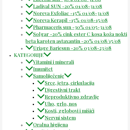
Ladival SUN -20% 01/08-31/08
Noreva Exfoliac -15% 01/08-31/08
Noreva Kerapil -15% 01/08-15/08
Pharmaceris sun -30% 01/05-31/08
Solgar -20% cink ester C kosa koža nokti
beta karoten astaxantin -20% 01/08/15/08
Uriage Bariesun -20% 03/08-23/08
KATEGORIJE
Vitamini i minerali
Imunitet
Samoliječenje
Srce, jetra, cirkulacija
Digestivni trakt
Reproduktivno zdravlje
Uho, grlo, nos
Kosti, zglobovi i mišići
Nervni sistem
Oralna higijena