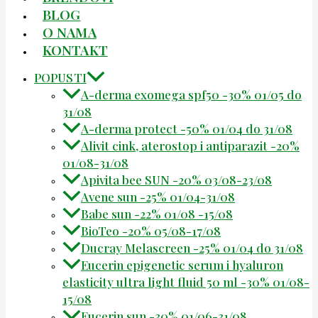
BLOG
O NAMA
KONTAKT
POPUSTI
A-derma exomega spf50 -30% 01/05 do
31/08
A-derma protect -50% 01/04 do 31/08
Alivit cink, aterostop i antiparazit -20%
01/08-31/08
Apivita bee SUN -20% 03/08-23/08
Avene sun -25% 01/04-31/08
Babe sun -22% 01/08 -15/08
BioTeo -20% 05/08-17/08
Ducray Melascreen -25% 01/04 do 31/08
Eucerin epigenetic serum i hyaluron
elasticity ultra light fluid 50 ml -30% 01/08-
15/08
Eucerin sun -30% 01/06-31/08