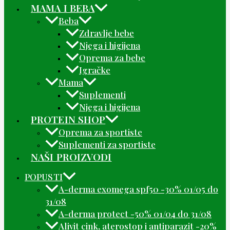
MAMA I BEBA
Beba
Zdravlje bebe
Njega i higijena
Oprema za bebe
Igračke
Mama
Suplementi
Njega i higijena
PROTEIN SHOP
Oprema za sportiste
Suplementi za sportiste
NAŠI PROIZVODI
POPUSTI
A-derma exomega spf50 -30% 01/05 do
31/08
A-derma protect -50% 01/04 do 31/08
Alivit cink, aterostop i antiparazit -20%