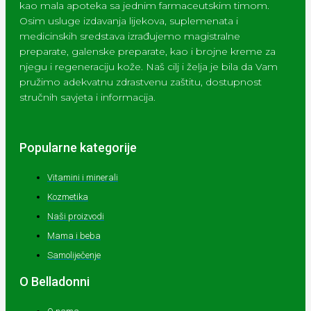
kao mala apoteka sa jednim farmaceutskim timom.
Osim usluge izdavanja lijekova, suplemenata i
medicinskih sredstava izrađujemo magistralne
preparate, galenske preparate, kao i brojne kreme za
njegu i regeneraciju kože. Naš cilj i želja je bila da Vam
pružimo adekvatnu zdrastvenu zaštitu, dostupnost
stručnih savjeta i informacija.
Popularne kategorije
Vitamini i minerali
Kozmetika
Naši proizvodi
Mama i beba
Samoliječenje
O Belladonni