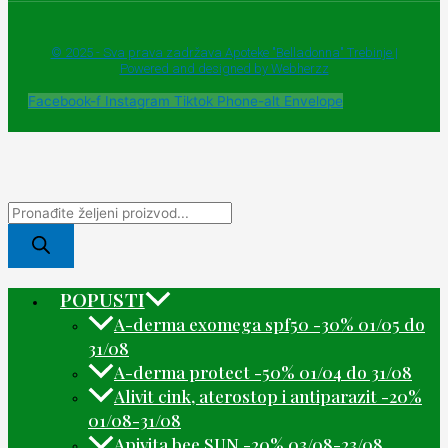
© 2025 - Sva prava zadržava Apoteke "Belladonna" Trebinje |
Powered and designed by Webherzz
Facebook-f
Instagram
Tiktok
Phone-alt
Envelope
POPUSTI
A-derma exomega spf50 -30% 01/05 do
31/08
A-derma protect -50% 01/04 do 31/08
Alivit cink, aterostop i antiparazit -20%
01/08-31/08
Apivita bee SUN -20% 03/08-23/08