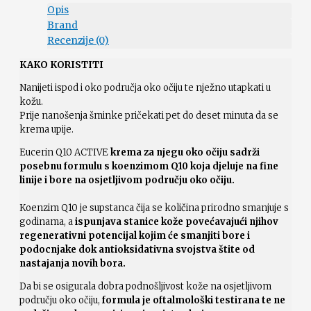
Opis
Brand
Recenzije (0)
KAKO KORISTITI
Nanijeti ispod i oko područja oko očiju te nježno utapkati u
kožu.
Prije nanošenja šminke pričekati pet do deset minuta da se
krema upije.
Eucerin Q10 ACTIVE
krema za njegu oko očiju sadrži
posebnu formulu s koenzimom Q10 koja djeluje na fine
linije i bore na osjetljivom području oko očiju.
Koenzim Q10 je supstanca čija se količina prirodno smanjuje s
godinama, a
ispunjava stanice kože povećavajući njihov
regenerativni potencijal kojim će smanjiti bore i
podocnjake dok antioksidativna svojstva štite od
nastajanja novih bora.
Da bi se osigurala dobra podnošljivost kože na osjetljivom
području oko očiju,
formula je oftalmološki testirana te ne