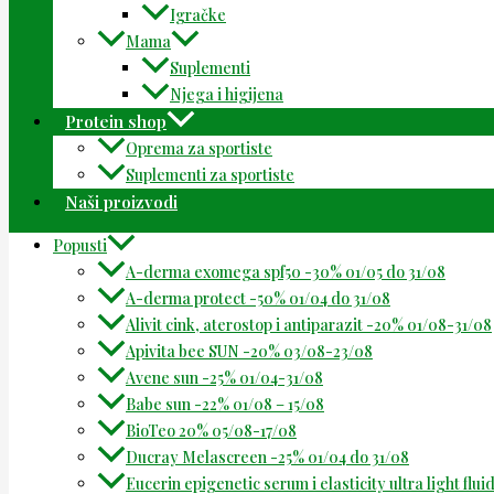
Igračke
Mama
Suplementi
Njega i higijena
Protein shop
Oprema za sportiste
Suplementi za sportiste
Naši proizvodi
Popusti
A-derma exomega spf50 -30% 01/05 do 31/08
A-derma protect -50% 01/04 do 31/08
Alivit cink, aterostop i antiparazit -20% 01/08-31/08
Apivita bee SUN -20% 03/08-23/08
Avene sun -25% 01/04-31/08
Babe sun -22% 01/08 – 15/08
BioTeo 20% 05/08-17/08
Ducray Melascreen -25% 01/04 do 31/08
Eucerin epigenetic serum i elasticity ultra light flu