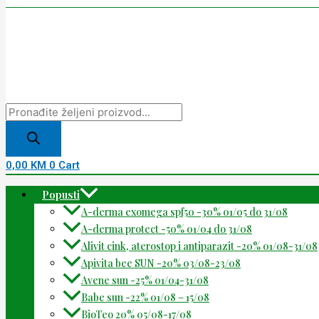
0,00
KM
0
Cart
Popusti
A-derma exomega spf50 -30% 01/05 do 31/08
A-derma protect -50% 01/04 do 31/08
Alivit cink, aterostop i antiparazit -20% 01/08-31/08
Apivita bee SUN -20% 03/08-23/08
Avene sun -25% 01/04-31/08
Babe sun -22% 01/08 – 15/08
BioTeo 20% 05/08-17/08