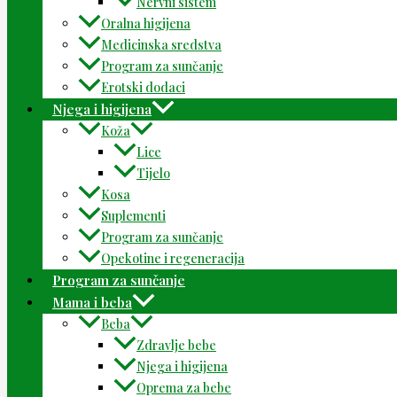
Nervni sistem
Oralna higijena
Medicinska sredstva
Program za sunčanje
Erotski dodaci
Njega i higijena
Koža
Lice
Tijelo
Kosa
Suplementi
Program za sunčanje
Opekotine i regeneracija
Program za sunčanje
Mama i beba
Beba
Zdravlje bebe
Njega i higijena
Oprema za bebe