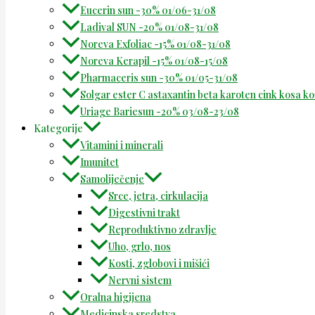
Eucerin sun -30% 01/06-31/08
Ladival SUN -20% 01/08-31/08
Noreva Exfoliac -15% 01/08-31/08
Noreva Kerapil -15% 01/08-15/08
Pharmaceris sun -30% 01/05-31/08
Solgar ester C astaxantin beta karoten cink kosa k
Uriage Bariesun -20% 03/08-23/08
Kategorije
Vitamini i minerali
Imunitet
Samoliječenje
Srce, jetra, cirkulacija
Digestivni trakt
Reproduktivno zdravlje
Uho, grlo, nos
Kosti, zglobovi i mišići
Nervni sistem
Oralna higijena
Medicinska sredstva