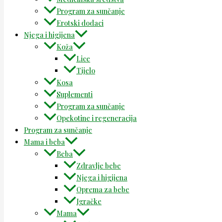
Program za sunčanje
Erotski dodaci
Njega i higijena
Koža
Lice
Tijelo
Kosa
Suplementi
Program za sunčanje
Opekotine i regeneracija
Program za sunčanje
Mama i beba
Beba
Zdravlje bebe
Njega i higijena
Oprema za bebe
Igračke
Mama