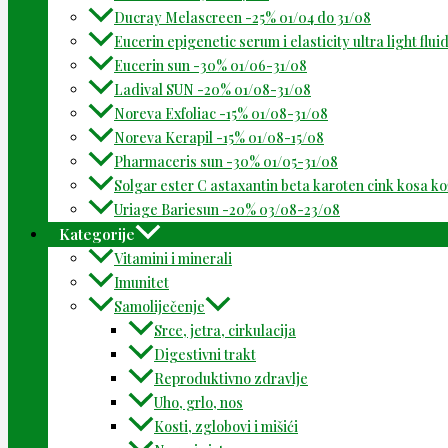
Ducray Melascreen -25% 01/04 do 31/08
Eucerin epigenetic serum i elasticity ultra light flu
Eucerin sun -30% 01/06-31/08
Ladival SUN -20% 01/08-31/08
Noreva Exfoliac -15% 01/08-31/08
Noreva Kerapil -15% 01/08-15/08
Pharmaceris sun -30% 01/05-31/08
Solgar ester C astaxantin beta karoten cink kosa k
Uriage Bariesun -20% 03/08-23/08
Kategorije
Vitamini i minerali
Imunitet
Samoliječenje
Srce, jetra, cirkulacija
Digestivni trakt
Reproduktivno zdravlje
Uho, grlo, nos
Kosti, zglobovi i mišići