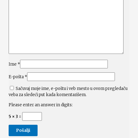
Ime
*
E-pošta
*
Sačuvaj moje ime, e-poštu i veb mesto u ovom pregledaču
veba za sledeći put kada komentarišem.
Please enter an answer in digits:
5 × 3 =