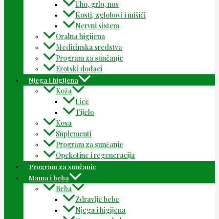
Uho, grlo, nos
Kosti, zglobovi i mišići
Nervni sistem
Oralna higijena
Medicinska sredstva
Program za sunčanje
Erotski dodaci
Njega i higijena
Koža
Lice
Tijelo
Kosa
Suplementi
Program za sunčanje
Opekotine i regeneracija
Program za sunčanje
Mama i beba
Beba
Zdravlje bebe
Njega i higijena