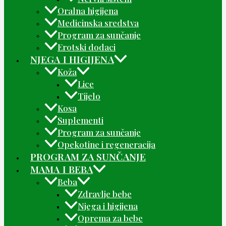
Oralna higijena
Medicinska sredstva
Program za sunčanje
Erotski dodaci
NJEGA I HIGIJENA
Koža
Lice
Tijelo
Kosa
Suplementi
Program za sunčanje
Opekotine i regeneracija
PROGRAM ZA SUNČANJE
MAMA I BEBA
Beba
Zdravlje bebe
Njega i higijena
Oprema za bebe