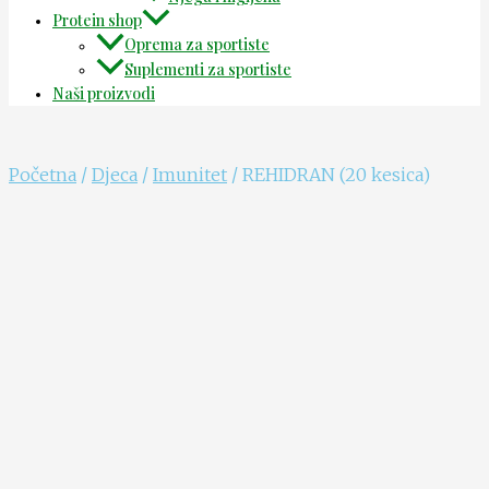
Protein shop
Oprema za sportiste
Suplementi za sportiste
Naši proizvodi
Početna
/
Djeca
/
Imunitet
/ REHIDRAN (20 kesica)