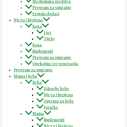
Medicinska sredstva
Program za sunčanje
Erotski dodaci
Njega i higijena
Koža
Lice
Tijelo
Kosa
Suplementi
Program za sunčanje
Opekotine i regeneracija
Program za sunčanje
Mama i beba
Beba
Zdravlje bebe
Njega i higijena
Oprema za bebe
Igračke
Mama
Suplementi
Njega i higijena