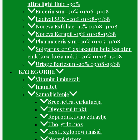
ultra light fluid -30%
Eucerin sun -30% 01/06-31/08
Ladival SUN -20% 01/08-31/08
Noreva Exfoliac -15% 01/08-31/08
Noreva Kerapil -15% 01/08-15/08
Pharmaceris sun -30% 01/05-31/08
Solgar ester C astaxantin beta karoten
cink kosa koža nokti -20% 01/08-15/08
Uriage Bariesun -20% 03/08-23/08
KATEGORIJE
Vitamini i minerali
Imunitet
Samoliječenje
Srce, jetra, cirkulacija
Digestivni trakt
Reproduktivno zdravlje
Uho, grlo, nos
Kosti, zglobovi i mišići
Nervni sistem