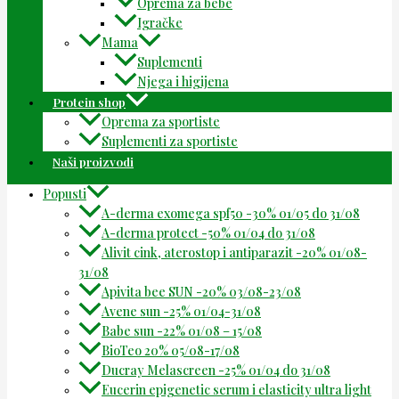
Oprema za bebe
Igračke
Mama
Suplementi
Njega i higijena
Protein shop
Oprema za sportiste
Suplementi za sportiste
Naši proizvodi
Popusti
A-derma exomega spf50 -30% 01/05 do 31/08
A-derma protect -50% 01/04 do 31/08
Alivit cink, aterostop i antiparazit -20% 01/08-
31/08
Apivita bee SUN -20% 03/08-23/08
Avene sun -25% 01/04-31/08
Babe sun -22% 01/08 – 15/08
BioTeo 20% 05/08-17/08
Ducray Melascreen -25% 01/04 do 31/08
Eucerin epigenetic serum i elasticity ultra light