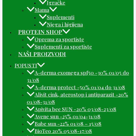
Igračke
Mama
Suplementi
Njega i higijena
PROTEIN SHOP
Oprema za sportiste
Suplementi za sportiste
NAŠI PROIZVODI
POPUSTI
A-derma exomega spf50 -30% 01/05 do
31/08
A-derma protect -50% 01/04 do 31/08
Alivit cink, aterostop i antiparazit -20%
01/08-31/08
Apivita bee SUN -20% 03/08-23/08
Avene sun -25% 01/04-31/08
Babe sun -22% 01/08 – 15/08
BioTeo 20% 05/08-17/08