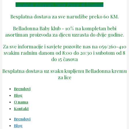
Facebook
Instagram
Tiktok
Phone-alt
Envelope
Besplatna dostava za sve narudžbe preko 60 KM.
Belladonna Baby klub - 10% na kompletan bebi
asortiman proizvoda za djecu uzrasta do dvije godine.
Za sve informacije i savjete pozovite nas na 059/260-410
svakim radnim danom od 8:00 do 20:30 i subotom od 8
do 15 časova
Besplatna dostava uz svaku kupljenu Belladonna kremu
za lice
Brendovi
Blog
O nama
Kontakt
Brendovi
Blog