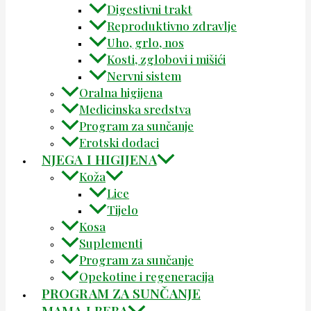
Digestivni trakt
Reproduktivno zdravlje
Uho, grlo, nos
Kosti, zglobovi i mišići
Nervni sistem
Oralna higijena
Medicinska sredstva
Program za sunčanje
Erotski dodaci
NJEGA I HIGIJENA
Koža
Lice
Tijelo
Kosa
Suplementi
Program za sunčanje
Opekotine i regeneracija
PROGRAM ZA SUNČANJE
MAMA I BEBA