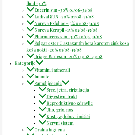
fluid -30%
Eucerin sun -30% 01/06-31/08
Ladival SUN -20% 01/08-31/08
Noreva Exfoliac -15% 01/08-31/08
Noreva Kerapil -15% 01/08-15/08
Pharmaceris sun -30% 01/05-31/08
Solgar ester C astaxantin beta karoten cink kosa
koža nokti -20% 01/08-15/08
Uriage Bariesun -20% 03/08-23/08
Kategorije
Vitamini i minerali
Imunitet
Samoliječenje
Srce, jetra, cirkulacija
Digestivni trakt
Reproduktivno zdravlje
Uho, grlo, nos
Kosti, zglobovi i mišići
Nervni sistem
Oralna higijena