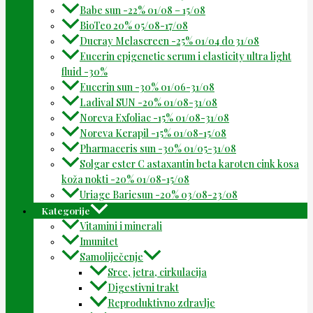
Babe sun -22% 01/08 – 15/08
BioTeo 20% 05/08-17/08
Ducray Melascreen -25% 01/04 do 31/08
Eucerin epigenetic serum i elasticity ultra light
fluid -30%
Eucerin sun -30% 01/06-31/08
Ladival SUN -20% 01/08-31/08
Noreva Exfoliac -15% 01/08-31/08
Noreva Kerapil -15% 01/08-15/08
Pharmaceris sun -30% 01/05-31/08
Solgar ester C astaxantin beta karoten cink kosa
koža nokti -20% 01/08-15/08
Uriage Bariesun -20% 03/08-23/08
Kategorije
Vitamini i minerali
Imunitet
Samoliječenje
Srce, jetra, cirkulacija
Digestivni trakt
Reproduktivno zdravlje