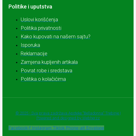
Politike i uputstva
Uslovi korišćenja
Politika privatnosti
Kako kupovati na našem sajtu?
Isporuka
Reklamacije
Zamjena kupljenih artikala
Povrat robe i sredstava
Politika o kolačićima
© 2025 - Sva prava zadržava Apoteke "Belladonna" Trebinje |
Powered and designed by Webherzz
Facebook-f
Instagram
Tiktok
Phone-alt
Envelope