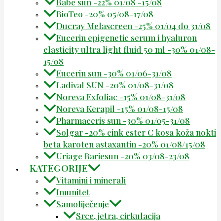
Babe sun -22% 01/08 -15/08
BioTeo -20% 05/08-17/08
Ducray Melascreen -25% 01/04 do 31/08
Eucerin epigenetic serum i hyaluron
elasticity ultra light fluid 50 ml -30% 01/08-
15/08
Eucerin sun -30% 01/06-31/08
Ladival SUN -20% 01/08-31/08
Noreva Exfoliac -15% 01/08-31/08
Noreva Kerapil -15% 01/08-15/08
Pharmaceris sun -30% 01/05-31/08
Solgar -20% cink ester C kosa koža nokti
beta karoten astaxantin -20% 01/08/15/08
Uriage Bariesun -20% 03/08-23/08
KATEGORIJE
Vitamini i minerali
Imunitet
Samoliječenje
Srce, jetra, cirkulacija