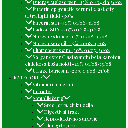
Ducray Melascreen -25% 01/04 do 31/08
Eucerin epigenetic serum i elasticity
ultra light fluid -30%
Eucerin sun -30% 01/06-31/08
Ladival SUN -20% 01/08-31/08
Noreva Exfoliac -15% 01/08-31/08
Noreva Kerapil -15% 01/08-15/08
Pharmaceris sun -30% 01/05-31/08
Solgar ester C astaxantin beta karoten
cink kosa koža nokti -20% 01/08-15/08
Uriage Bariesun -20% 03/08-23/08
KATEGORIJE
Vitamini i minerali
Imunitet
Samoliječenje
Srce, jetra, cirkulacija
Digestivni trakt
Reproduktivno zdravlje
Uho, grlo, nos