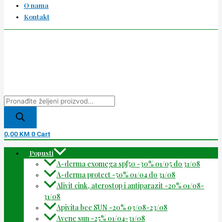
O nama
Kontakt
0,00
KM
0
Cart
Popusti
A-derma exomega spf50 -30% 01/05 do 31/08
A-derma protect -50% 01/04 do 31/08
Alivit cink, aterostop i antiparazit -20% 01/08-
31/08
Apivita bee SUN -20% 03/08-23/08
Avene sun -25% 01/04-31/08