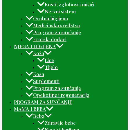
Kosti, zglobovi i mišići
Nervni sistem
Oralna higijena
Medicinska sredstva
Program za sunčanje
Erotski dodaci
NJEGA I HIGIJENA
Koža
Lice
Tijelo
Kosa
Suplementi
Program za sunčanje
Opekotine i regeneracija
PROGRAM ZA SUNČANJE
MAMA I BEBA
Beba
Zdravlje bebe
Njega i higijena