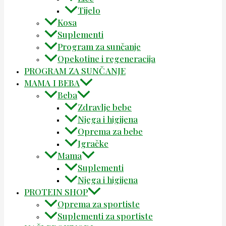
Tijelo
Kosa
Suplementi
Program za sunčanje
Opekotine i regeneracija
PROGRAM ZA SUNČANJE
MAMA I BEBA
Beba
Zdravlje bebe
Njega i higijena
Oprema za bebe
Igračke
Mama
Suplementi
Njega i higijena
PROTEIN SHOP
Oprema za sportiste
Suplementi za sportiste