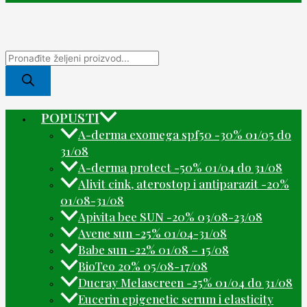
POPUSTI
A-derma exomega spf50 -30% 01/05 do
31/08
A-derma protect -50% 01/04 do 31/08
Alivit cink, aterostop i antiparazit -20%
01/08-31/08
Apivita bee SUN -20% 03/08-23/08
Avene sun -25% 01/04-31/08
Babe sun -22% 01/08 – 15/08
BioTeo 20% 05/08-17/08
Ducray Melascreen -25% 01/04 do 31/08
Eucerin epigenetic serum i elasticity