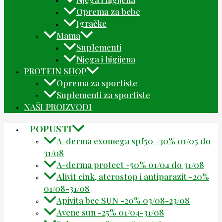
Oprema za bebe
Igračke
Mama
Suplementi
Njega i higijena
PROTEIN SHOP
Oprema za sportiste
Suplementi za sportiste
NAŠI PROIZVODI
POPUSTI
A-derma exomega spf50 -30% 01/05 do
31/08
A-derma protect -50% 01/04 do 31/08
Alivit cink, aterostop i antiparazit -20%
01/08-31/08
Apivita bee SUN -20% 03/08-23/08
Avene sun -25% 01/04-31/08