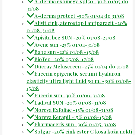
A-derma exomega spf50 -30% 01/05 do
31/08
A-derma protect -50% 01/04 do 31/08
Alivit cink, aterostop i antiparazit -20%
01/08-31/08
Apivita bee SUN -20% 03/08-23/08
Avene sun -25% 01/04-31/08
Babe sun -22% 01/08 -15/08
BioTeo -20% 05/08-17/08
Ducray Melascreen -25% 01/04 do 31/08
Eucerin epigenetic serum i hyaluron
elasticity ultra light fluid 50 ml -30% 01/08-
15/08
Eucerin sun -30% 01/06-31/08
Ladival SUN -20% 01/08-31/08
Noreva Exfoliac -15% 01/08-31/08
Noreva Kerapil -15% 01/08-15/08
Pharmaceris sun -30% 01/05-31/08
Solgar -20% cink ester C kosa koža nokti