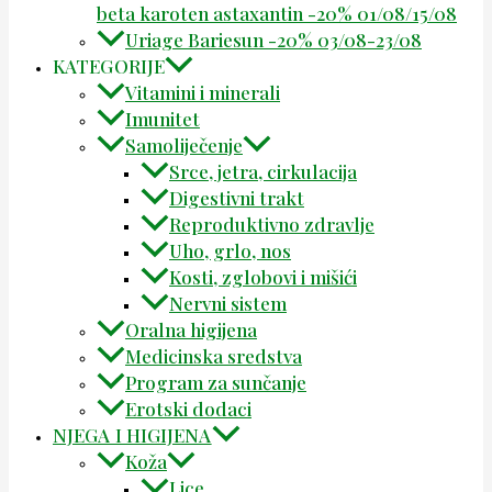
beta karoten astaxantin -20% 01/08/15/08
Uriage Bariesun -20% 03/08-23/08
KATEGORIJE
Vitamini i minerali
Imunitet
Samoliječenje
Srce, jetra, cirkulacija
Digestivni trakt
Reproduktivno zdravlje
Uho, grlo, nos
Kosti, zglobovi i mišići
Nervni sistem
Oralna higijena
Medicinska sredstva
Program za sunčanje
Erotski dodaci
NJEGA I HIGIJENA
Koža
Lice