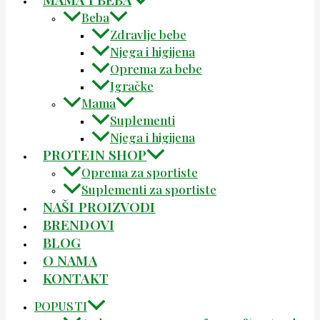
Beba
Zdravlje bebe
Njega i higijena
Oprema za bebe
Igračke
Mama
Suplementi
Njega i higijena
PROTEIN SHOP
Oprema za sportiste
Suplementi za sportiste
NAŠI PROIZVODI
BRENDOVI
BLOG
O NAMA
KONTAKT
POPUSTI