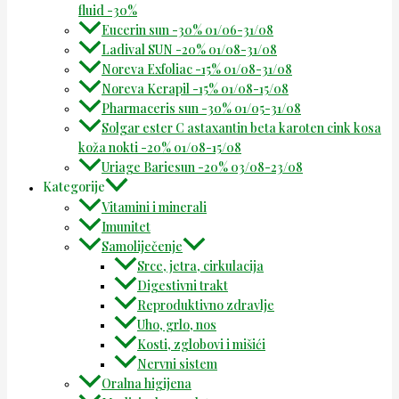
fluid -30%
Eucerin sun -30% 01/06-31/08
Ladival SUN -20% 01/08-31/08
Noreva Exfoliac -15% 01/08-31/08
Noreva Kerapil -15% 01/08-15/08
Pharmaceris sun -30% 01/05-31/08
Solgar ester C astaxantin beta karoten cink kosa
koža nokti -20% 01/08-15/08
Uriage Bariesun -20% 03/08-23/08
Kategorije
Vitamini i minerali
Imunitet
Samoliječenje
Srce, jetra, cirkulacija
Digestivni trakt
Reproduktivno zdravlje
Uho, grlo, nos
Kosti, zglobovi i mišići
Nervni sistem
Oralna higijena