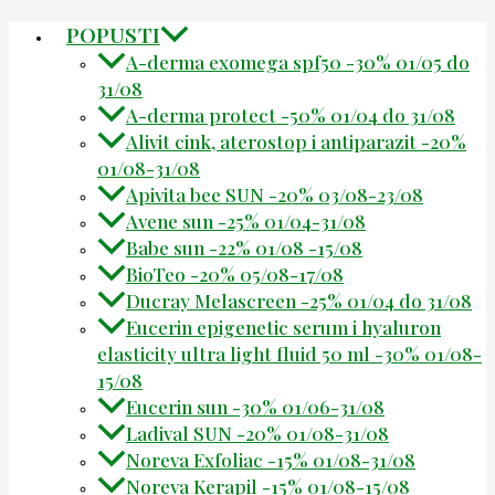
POPUSTI
A-derma exomega spf50 -30% 01/05 do
31/08
A-derma protect -50% 01/04 do 31/08
Alivit cink, aterostop i antiparazit -20%
01/08-31/08
Apivita bee SUN -20% 03/08-23/08
Avene sun -25% 01/04-31/08
Babe sun -22% 01/08 -15/08
BioTeo -20% 05/08-17/08
Ducray Melascreen -25% 01/04 do 31/08
Eucerin epigenetic serum i hyaluron
elasticity ultra light fluid 50 ml -30% 01/08-
15/08
Eucerin sun -30% 01/06-31/08
Ladival SUN -20% 01/08-31/08
Noreva Exfoliac -15% 01/08-31/08
Noreva Kerapil -15% 01/08-15/08