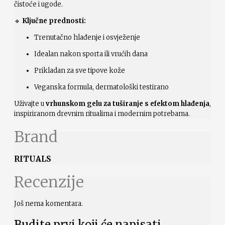
čistoće i ugode.
🔹
Ključne prednosti:
Trenutačno hlađenje i osvježenje
Idealan nakon sporta ili vrućih dana
Prikladan za sve tipove kože
Veganska formula, dermatološki testirano
Uživajte u
vrhunskom gelu za tuširanje s efektom hlađenja
,
inspiriranom drevnim ritualima i modernim potrebama.
Brand
RITUALS
Recenzije
Još nema komentara.
Budite prvi koji će napisati