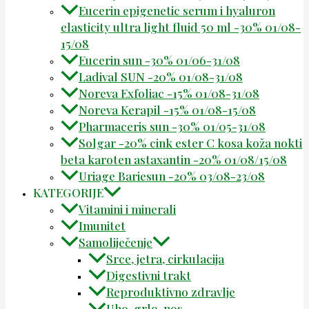
Eucerin epigenetic serum i hyaluron
elasticity ultra light fluid 50 ml -30% 01/08-
15/08
Eucerin sun -30% 01/06-31/08
Ladival SUN -20% 01/08-31/08
Noreva Exfoliac -15% 01/08-31/08
Noreva Kerapil -15% 01/08-15/08
Pharmaceris sun -30% 01/05-31/08
Solgar -20% cink ester C kosa koža nokti
beta karoten astaxantin -20% 01/08/15/08
Uriage Bariesun -20% 03/08-23/08
KATEGORIJE
Vitamini i minerali
Imunitet
Samoliječenje
Srce, jetra, cirkulacija
Digestivni trakt
Reproduktivno zdravlje
Uho, grlo, nos