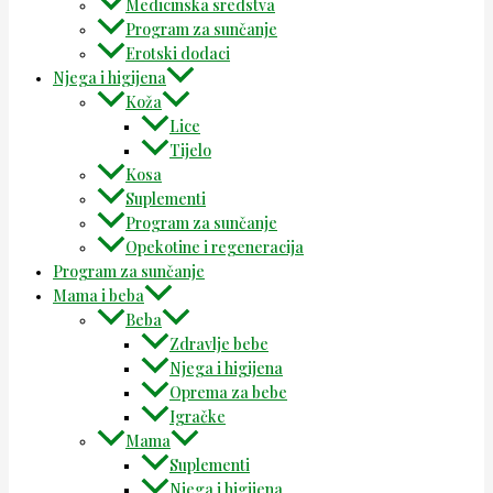
Medicinska sredstva
Program za sunčanje
Erotski dodaci
Njega i higijena
Koža
Lice
Tijelo
Kosa
Suplementi
Program za sunčanje
Opekotine i regeneracija
Program za sunčanje
Mama i beba
Beba
Zdravlje bebe
Njega i higijena
Oprema za bebe
Igračke
Mama
Suplementi
Njega i higijena