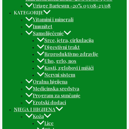
Uriage Bariesun -20% 03/08-23/08
KATEGORIJE
Vitamini i minerali
Imunitet
Samoliječenje
Srce, jetra, cirkulacija
Digestivni trakt
Reproduktivno zdravlje
Uho, grlo, nos
Kosti, zglobovi i mišići
Nervni sistem
Oralna higijena
Medicinska sredstva
Program za sunčanje
Erotski dodaci
NJEGA I HIGIJENA
Koža
Lice