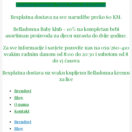
Facebook
Instagram
Tiktok
Phone-alt
Envelope
Besplatna dostava za sve narudžbe preko 60 KM.
Belladonna Baby klub - 10% na kompletan bebi
asortiman proizvoda za djecu uzrasta do dvije godine.
Za sve informacije i savjete pozovite nas na 059/260-410
svakim radnim danom od 8:00 do 20:30 i subotom od 8
do 15 časova
Besplatna dostava uz svaku kupljenu Belladonna kremu
za lice
Brendovi
Blog
O nama
Kontakt
Brendovi
Blog