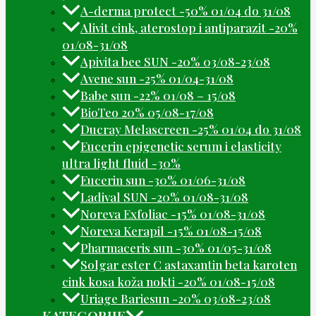
A-derma protect -50% 01/04 do 31/08
Alivit cink, aterostop i antiparazit -20%
01/08-31/08
Apivita bee SUN -20% 03/08-23/08
Avene sun -25% 01/04-31/08
Babe sun -22% 01/08 – 15/08
BioTeo 20% 05/08-17/08
Ducray Melascreen -25% 01/04 do 31/08
Eucerin epigenetic serum i elasticity
ultra light fluid -30%
Eucerin sun -30% 01/06-31/08
Ladival SUN -20% 01/08-31/08
Noreva Exfoliac -15% 01/08-31/08
Noreva Kerapil -15% 01/08-15/08
Pharmaceris sun -30% 01/05-31/08
Solgar ester C astaxantin beta karoten
cink kosa koža nokti -20% 01/08-15/08
Uriage Bariesun -20% 03/08-23/08
KATEGORIJE