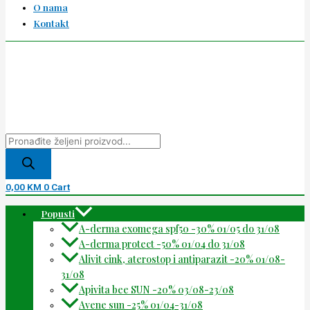
O nama
Kontakt
0,00
KM
0
Cart
Popusti
A-derma exomega spf50 -30% 01/05 do 31/08
A-derma protect -50% 01/04 do 31/08
Alivit cink, aterostop i antiparazit -20% 01/08-
31/08
Apivita bee SUN -20% 03/08-23/08
Avene sun -25% 01/04-31/08