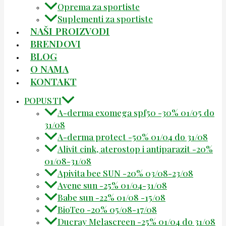
Oprema za sportiste
Suplementi za sportiste
NAŠI PROIZVODI
BRENDOVI
BLOG
O NAMA
KONTAKT
POPUSTI
A-derma exomega spf50 -30% 01/05 do
31/08
A-derma protect -50% 01/04 do 31/08
Alivit cink, aterostop i antiparazit -20%
01/08-31/08
Apivita bee SUN -20% 03/08-23/08
Avene sun -25% 01/04-31/08
Babe sun -22% 01/08 -15/08
BioTeo -20% 05/08-17/08
Ducray Melascreen -25% 01/04 do 31/08