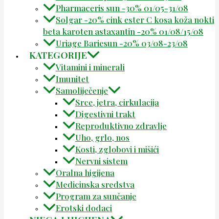
Pharmaceris sun -30% 01/05-31/08
Solgar -20% cink ester C kosa koža nokti
beta karoten astaxantin -20% 01/08/15/08
Uriage Bariesun -20% 03/08-23/08
KATEGORIJE
Vitamini i minerali
Imunitet
Samoliječenje
Srce, jetra, cirkulacija
Digestivni trakt
Reproduktivno zdravlje
Uho, grlo, nos
Kosti, zglobovi i mišići
Nervni sistem
Oralna higijena
Medicinska sredstva
Program za sunčanje
Erotski dodaci