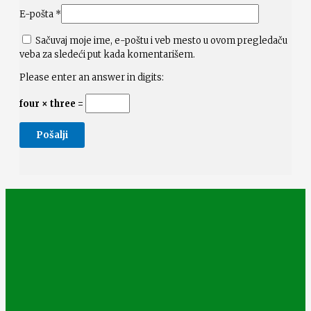
E-pošta
*
Sačuvaj moje ime, e-poštu i veb mesto u ovom pregledaču
veba za sledeći put kada komentarišem.
Please enter an answer in digits:
four × three =