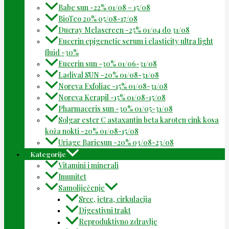
Babe sun -22% 01/08 – 15/08
BioTeo 20% 05/08-17/08
Ducray Melascreen -25% 01/04 do 31/08
Eucerin epigenetic serum i elasticity ultra light
fluid -30%
Eucerin sun -30% 01/06-31/08
Ladival SUN -20% 01/08-31/08
Noreva Exfoliac -15% 01/08-31/08
Noreva Kerapil -15% 01/08-15/08
Pharmaceris sun -30% 01/05-31/08
Solgar ester C astaxantin beta karoten cink kosa
koža nokti -20% 01/08-15/08
Uriage Bariesun -20% 03/08-23/08
Kategorije
Vitamini i minerali
Imunitet
Samoliječenje
Srce, jetra, cirkulacija
Digestivni trakt
Reproduktivno zdravlje