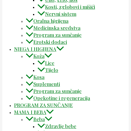
Kosti, zglobovi i mišići
Nervni sistem
Oralna higijena
Medicinska sredstva
Program za sunčanje
Erotski dodaci
NJEGA I HIGIJENA
Koža
Lice
Tijelo
Kosa
Suplementi
Program za sunčanje
Opekotine i regeneracija
PROGRAM ZA SUNČANJE
MAMA I BEBA
Beba
Zdravlje bebe