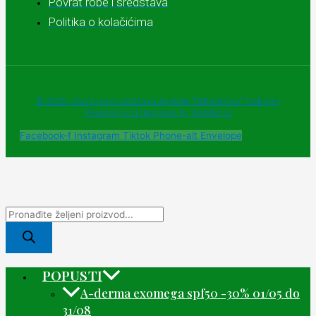
Povrat robe i sredstava
Politika o kolačićima
© 2025 - Sva prava zadržava Apoteke "Belladonna" Trebinje |
Powered and designed by Webherzz
Facebook-f
Instagram
Tiktok
Phone-alt
Envelope
POPUSTI
A-derma exomega spf50 -30% 01/05 do
31/08