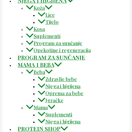
NJEGA I HIGIJENA
Koža
Lice
Tijelo
Kosa
Suplementi
Program za sunčanje
Opekotine i regeneracija
PROGRAM ZA SUNČANJE
MAMA I BEBA
Beba
Zdravlje bebe
Njega i higijena
Oprema za bebe
Igračke
Mama
Suplementi
Njega i higijena
PROTEIN SHOP