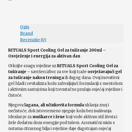
Opis
Brand
Recenzije (0)
RITUALS Sport Cooling Gel za tuširanje 200ml –
Osvježenje i energija za aktivan dan
Otkrijte snagu svježine uz
RITUALS Sport Cooling Gel za
tuširanje
– savršen izbor za sve koji traže
osvježavajući gel
za tuširanje nakon treninga
ili dugog dana. Ovaj inovativni
gel hladi i revitalizira kožu zahvaljujući formulaciji s mentolom
i aktivnim sastojcima koji trenutačno pružaju osjećaj svježine i
čistoće.
Njegova
lagana, ali učinkovita formula
uklanja znoj i
nečistoće, dok istovremeno njeguje kožu bez isušivanja.
Idealan je za
muškarce i žene
koji vode aktivan stil života i
žele dodatnu dozu energije pod tušem. Aromatični miris s
notama citrusnog bilja i svježine daje dugotrajan osjećaj