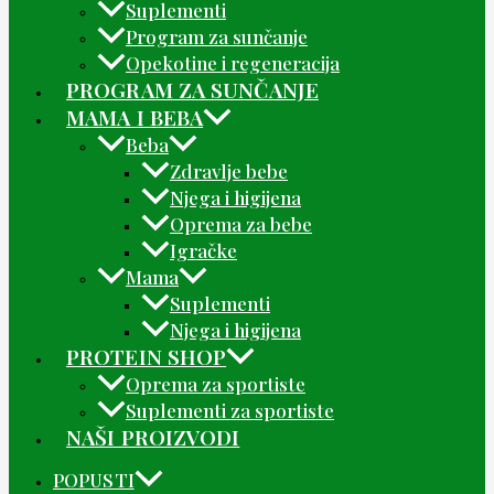
Suplementi
Program za sunčanje
Opekotine i regeneracija
PROGRAM ZA SUNČANJE
MAMA I BEBA
Beba
Zdravlje bebe
Njega i higijena
Oprema za bebe
Igračke
Mama
Suplementi
Njega i higijena
PROTEIN SHOP
Oprema za sportiste
Suplementi za sportiste
NAŠI PROIZVODI
POPUSTI