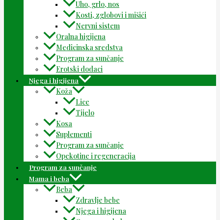
Uho, grlo, nos
Kosti, zglobovi i mišići
Nervni sistem
Oralna higijena
Medicinska sredstva
Program za sunčanje
Erotski dodaci
Njega i higijena
Koža
Lice
Tijelo
Kosa
Suplementi
Program za sunčanje
Opekotine i regeneracija
Program za sunčanje
Mama i beba
Beba
Zdravlje bebe
Njega i higijena