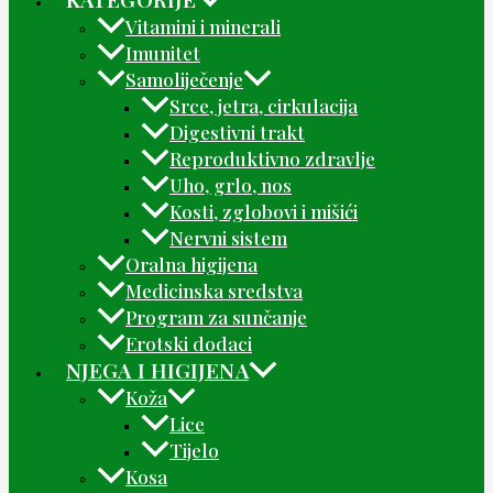
Vitamini i minerali
Imunitet
Samoliječenje
Srce, jetra, cirkulacija
Digestivni trakt
Reproduktivno zdravlje
Uho, grlo, nos
Kosti, zglobovi i mišići
Nervni sistem
Oralna higijena
Medicinska sredstva
Program za sunčanje
Erotski dodaci
NJEGA I HIGIJENA
Koža
Lice
Tijelo
Kosa