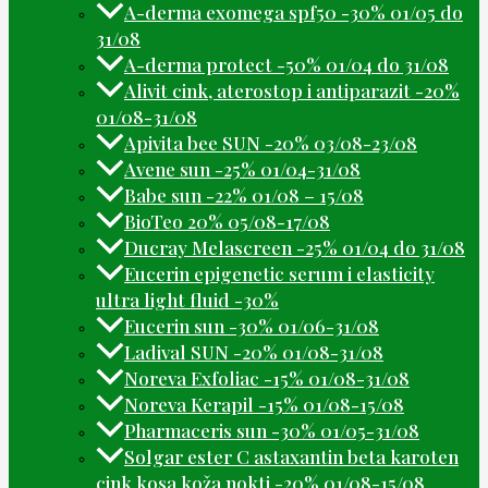
A-derma exomega spf50 -30% 01/05 do
31/08
A-derma protect -50% 01/04 do 31/08
Alivit cink, aterostop i antiparazit -20%
01/08-31/08
Apivita bee SUN -20% 03/08-23/08
Avene sun -25% 01/04-31/08
Babe sun -22% 01/08 – 15/08
BioTeo 20% 05/08-17/08
Ducray Melascreen -25% 01/04 do 31/08
Eucerin epigenetic serum i elasticity
ultra light fluid -30%
Eucerin sun -30% 01/06-31/08
Ladival SUN -20% 01/08-31/08
Noreva Exfoliac -15% 01/08-31/08
Noreva Kerapil -15% 01/08-15/08
Pharmaceris sun -30% 01/05-31/08
Solgar ester C astaxantin beta karoten
cink kosa koža nokti -20% 01/08-15/08