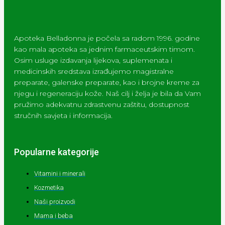
Apoteka Belladonna je počela sa radom 1996. godine
kao mala apoteka sa jednim farmaceutskim timom.
Osim usluge izdavanja lijekova, suplemenata i
medicinskih sredstava izrađujemo magistralne
preparate, galenske preparate, kao i brojne kreme za
njegu i regeneraciju kože. Naš cilj i želja je bila da Vam
pružimo adekvatnu zdrastvenu zaštitu, dostupnost
stručnih savjeta i informacija.
Popularne kategorije
Vitamini i minerali
Kozmetika
Naši proizvodi
Mama i beba