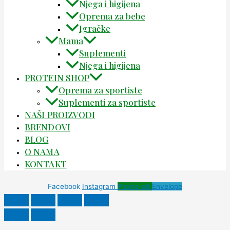
Njega i higijena
Oprema za bebe
Igračke
Mama
Suplementi
Njega i higijena
PROTEIN SHOP
Oprema za sportiste
Suplementi za sportiste
NAŠI PROIZVODI
BRENDOVI
BLOG
O NAMA
KONTAKT
Facebook
Instagram
Phone-alt
Envelope