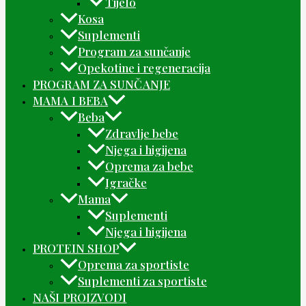
Tijelo
Kosa
Suplementi
Program za sunčanje
Opekotine i regeneracija
PROGRAM ZA SUNČANJE
MAMA I BEBA
Beba
Zdravlje bebe
Njega i higijena
Oprema za bebe
Igračke
Mama
Suplementi
Njega i higijena
PROTEIN SHOP
Oprema za sportiste
Suplementi za sportiste
NAŠI PROIZVODI