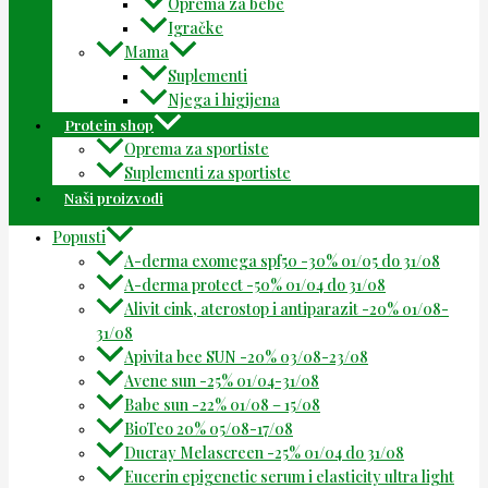
Oprema za bebe
Igračke
Mama
Suplementi
Njega i higijena
Protein shop
Oprema za sportiste
Suplementi za sportiste
Naši proizvodi
Popusti
A-derma exomega spf50 -30% 01/05 do 31/08
A-derma protect -50% 01/04 do 31/08
Alivit cink, aterostop i antiparazit -20% 01/08-
31/08
Apivita bee SUN -20% 03/08-23/08
Avene sun -25% 01/04-31/08
Babe sun -22% 01/08 – 15/08
BioTeo 20% 05/08-17/08
Ducray Melascreen -25% 01/04 do 31/08
Eucerin epigenetic serum i elasticity ultra light