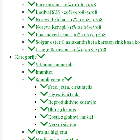
Eucerin sun -30% 01/06-31/08
Ladival SUN -20% 01/08-31/08
Noreva Exfoliac -15% 01/08-31/08
Noreva Kerapil -15% 01/08-15/08
Pharmaceris sun -30% 01/05-31/08
Solgar ester C astaxantin beta karoten cink kosa k
Uriage Bariesun -20% 03/08-23/08
Kategorije
Vitamini i minerali
Imunitet
Samoliječenje
Srce, jetra, cirkulacija
Digestivni trakt
Reproduktivno zdravlje
Uho, grlo, nos
Kosti, zglobovi i mišići
Nervni sistem
Oralna higijena
Medicinska sredstva