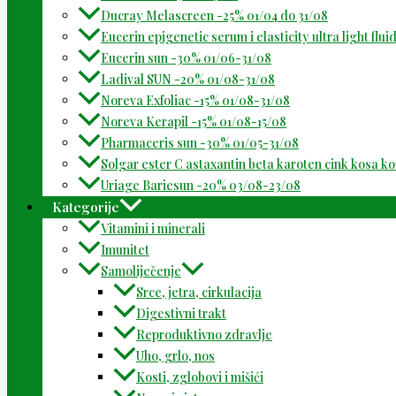
Ducray Melascreen -25% 01/04 do 31/08
Eucerin epigenetic serum i elasticity ultra light flu
Eucerin sun -30% 01/06-31/08
Ladival SUN -20% 01/08-31/08
Noreva Exfoliac -15% 01/08-31/08
Noreva Kerapil -15% 01/08-15/08
Pharmaceris sun -30% 01/05-31/08
Solgar ester C astaxantin beta karoten cink kosa k
Uriage Bariesun -20% 03/08-23/08
Kategorije
Vitamini i minerali
Imunitet
Samoliječenje
Srce, jetra, cirkulacija
Digestivni trakt
Reproduktivno zdravlje
Uho, grlo, nos
Kosti, zglobovi i mišići