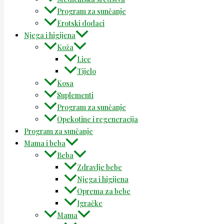
Program za sunčanje
Erotski dodaci
Njega i higijena
Koža
Lice
Tijelo
Kosa
Suplementi
Program za sunčanje
Opekotine i regeneracija
Program za sunčanje
Mama i beba
Beba
Zdravlje bebe
Njega i higijena
Oprema za bebe
Igračke
Mama