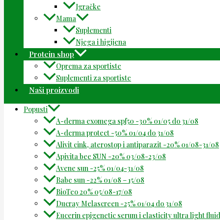
Igračke
Mama
Suplementi
Njega i higijena
Protein shop
Oprema za sportiste
Suplementi za sportiste
Naši proizvodi
Popusti
A-derma exomega spf50 -30% 01/05 do 31/08
A-derma protect -50% 01/04 do 31/08
Alivit cink, aterostop i antiparazit -20% 01/08-31/08
Apivita bee SUN -20% 03/08-23/08
Avene sun -25% 01/04-31/08
Babe sun -22% 01/08 – 15/08
BioTeo 20% 05/08-17/08
Ducray Melascreen -25% 01/04 do 31/08
Eucerin epigenetic serum i elasticity ultra light flu