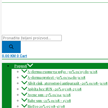
0,00
KM
0
Cart
Popusti
A-derma exomega spf50 -30% 01/05 do 31/08
A-derma protect -50% 01/04 do 31/08
Alivit cink, aterostop i antiparazit -20% 01/08-31/08
Apivita bee SUN -20% 03/08-23/08
Avene sun -25% 01/04-31/08
Babe sun -22% 01/08 – 15/08
BioTeo 20% 05/08-17/08