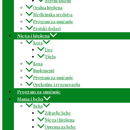
Nervni sistem
Oralna higijena
Medicinska sredstva
Program za sunčanje
Erotski dodaci
Njega i higijena
Koža
Lice
Tijelo
Kosa
Suplementi
Program za sunčanje
Opekotine i regeneracija
Program za sunčanje
Mama i beba
Beba
Zdravlje bebe
Njega i higijena
Oprema za bebe