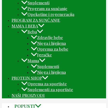
Suplementi
Program za sunčanje
Opekotine i regeneracija
PROGRAM ZA SUNČANJE
MAMA I BEBA
Beba
Zdravlje bebe
Njega i higijena
Oprema za bebe
Igračke
Mama
Suplementi
Njega i higijena
PROTEIN SHOP
Oprema za sportiste
Suplementi za sportiste
NAŠI PROIZVODI
POPUSTI