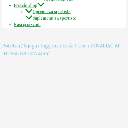
Protein shop
Oprema za sportiste
Suplementi za sportiste
Naši proizvodi
Početna
/
Njega i higijena
/
Koža
/
Lice
/ ROSALIAC AR
INTESE KREMA 40ml