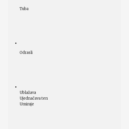
Tuba
Odrasli
Ublažava
Ujednačava ten
Umiruje