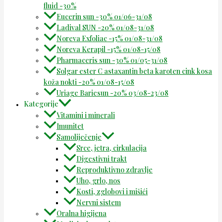
fluid -30%
Eucerin sun -30% 01/06-31/08
Ladival SUN -20% 01/08-31/08
Noreva Exfoliac -15% 01/08-31/08
Noreva Kerapil -15% 01/08-15/08
Pharmaceris sun -30% 01/05-31/08
Solgar ester C astaxantin beta karoten cink kosa
koža nokti -20% 01/08-15/08
Uriage Bariesun -20% 03/08-23/08
Kategorije
Vitamini i minerali
Imunitet
Samoliječenje
Srce, jetra, cirkulacija
Digestivni trakt
Reproduktivno zdravlje
Uho, grlo, nos
Kosti, zglobovi i mišići
Nervni sistem
Oralna higijena