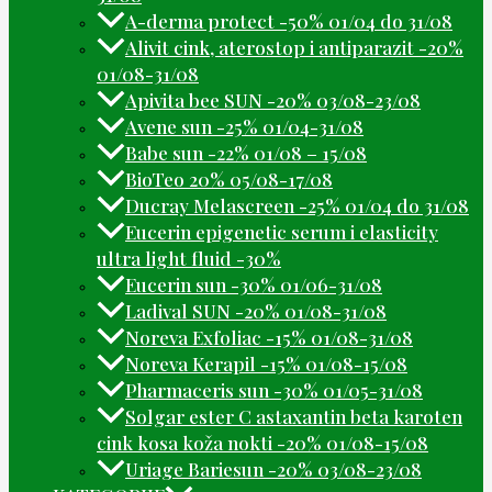
A-derma protect -50% 01/04 do 31/08
Alivit cink, aterostop i antiparazit -20%
01/08-31/08
Apivita bee SUN -20% 03/08-23/08
Avene sun -25% 01/04-31/08
Babe sun -22% 01/08 – 15/08
BioTeo 20% 05/08-17/08
Ducray Melascreen -25% 01/04 do 31/08
Eucerin epigenetic serum i elasticity
ultra light fluid -30%
Eucerin sun -30% 01/06-31/08
Ladival SUN -20% 01/08-31/08
Noreva Exfoliac -15% 01/08-31/08
Noreva Kerapil -15% 01/08-15/08
Pharmaceris sun -30% 01/05-31/08
Solgar ester C astaxantin beta karoten
cink kosa koža nokti -20% 01/08-15/08
Uriage Bariesun -20% 03/08-23/08