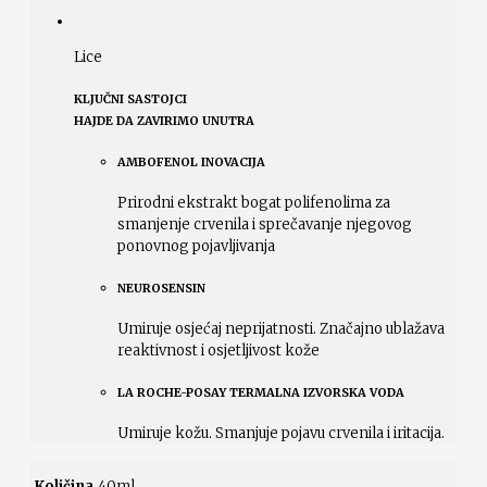
Lice
KLJUČNI SASTOJCI
HAJDE DA ZAVIRIMO UNUTRA
AMBOFENOL INOVACIJA
Prirodni ekstrakt bogat polifenolima za
smanjenje crvenila i sprečavanje njegovog
ponovnog pojavljivanja
NEUROSENSIN
Umiruje osjećaj neprijatnosti. Značajno ublažava
reaktivnost i osjetljivost kože
LA ROCHE-POSAY TERMALNA IZVORSKA VODA
Umiruje kožu. Smanjuje pojavu crvenila i iritacija.
Količina
40ml