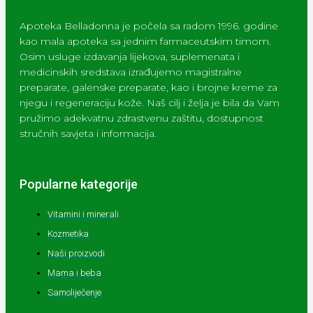
Apoteka Belladonna je počela sa radom 1996. godine
kao mala apoteka sa jednim farmaceutskim timom.
Osim usluge izdavanja lijekova, suplemenata i
medicinskih sredstava izrađujemo magistralne
preparate, galenske preparate, kao i brojne kreme za
njegu i regeneraciju kože. Naš cilj i želja je bila da Vam
pružimo adekvatnu zdrastvenu zaštitu, dostupnost
stručnih savjeta i informacija.
Popularne kategorije
Vitamini i minerali
Kozmetika
Naši proizvodi
Mama i beba
Samoliječenje