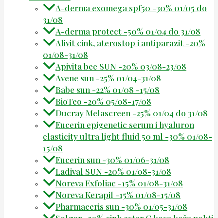
A-derma exomega spf50 -30% 01/05 do
31/08
A-derma protect -50% 01/04 do 31/08
Alivit cink, aterostop i antiparazit -20%
01/08-31/08
Apivita bee SUN -20% 03/08-23/08
Avene sun -25% 01/04-31/08
Babe sun -22% 01/08 -15/08
BioTeo -20% 05/08-17/08
Ducray Melascreen -25% 01/04 do 31/08
Eucerin epigenetic serum i hyaluron
elasticity ultra light fluid 50 ml -30% 01/08-
15/08
Eucerin sun -30% 01/06-31/08
Ladival SUN -20% 01/08-31/08
Noreva Exfoliac -15% 01/08-31/08
Noreva Kerapil -15% 01/08-15/08
Pharmaceris sun -30% 01/05-31/08
Solgar -20% cink ester C kosa koža nokti