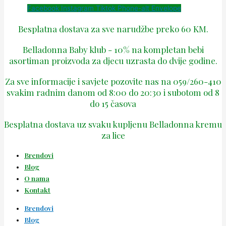
Facebook
Instagram
Tiktok
Phone-alt
Envelope
Besplatna dostava za sve narudžbe preko 60 KM.
Belladonna Baby klub - 10% na kompletan bebi
asortiman proizvoda za djecu uzrasta do dvije godine.
Za sve informacije i savjete pozovite nas na 059/260-410
svakim radnim danom od 8:00 do 20:30 i subotom od 8
do 15 časova
Besplatna dostava uz svaku kupljenu Belladonna kremu
za lice
Brendovi
Blog
O nama
Kontakt
Brendovi
Blog