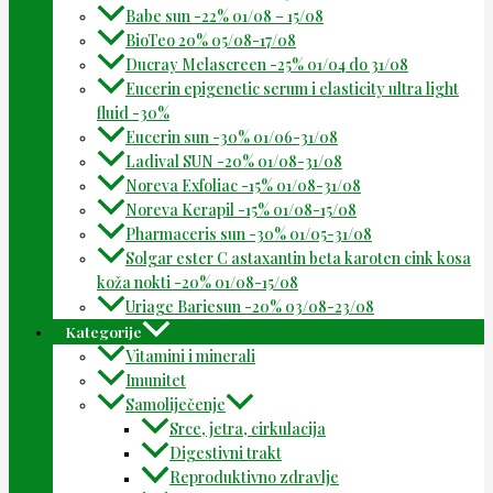
Babe sun -22% 01/08 – 15/08
BioTeo 20% 05/08-17/08
Ducray Melascreen -25% 01/04 do 31/08
Eucerin epigenetic serum i elasticity ultra light
fluid -30%
Eucerin sun -30% 01/06-31/08
Ladival SUN -20% 01/08-31/08
Noreva Exfoliac -15% 01/08-31/08
Noreva Kerapil -15% 01/08-15/08
Pharmaceris sun -30% 01/05-31/08
Solgar ester C astaxantin beta karoten cink kosa
koža nokti -20% 01/08-15/08
Uriage Bariesun -20% 03/08-23/08
Kategorije
Vitamini i minerali
Imunitet
Samoliječenje
Srce, jetra, cirkulacija
Digestivni trakt
Reproduktivno zdravlje