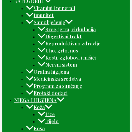
KATEGORIJE
Vitamini i minerali
Imunitet
Samoliječenje
Srce, jetra, cirkulacija
Digestivni trakt
Reproduktivno zdravlje
Uho, grlo, nos
Kosti, zglobovi i mišići
Nervni sistem
Oralna higijena
Medicinska sredstva
Program za sunčanje
Erotski dodaci
NJEGA I HIGIJENA
Koža
Lice
Tijelo
Kosa