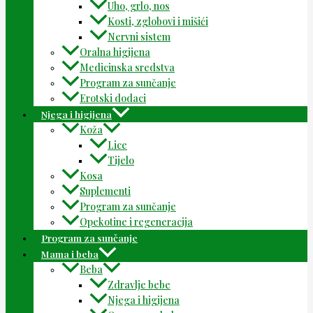
Uho, grlo, nos
Kosti, zglobovi i mišići
Nervni sistem
Oralna higijena
Medicinska sredstva
Program za sunčanje
Erotski dodaci
Njega i higijena
Koža
Lice
Tijelo
Kosa
Suplementi
Program za sunčanje
Opekotine i regeneracija
Program za sunčanje
Mama i beba
Beba
Zdravlje bebe
Njega i higijena