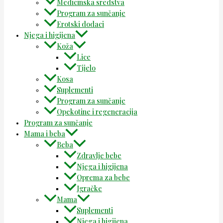
Medicinska sredstva
Program za sunčanje
Erotski dodaci
Njega i higijena
Koža
Lice
Tijelo
Kosa
Suplementi
Program za sunčanje
Opekotine i regeneracija
Program za sunčanje
Mama i beba
Beba
Zdravlje bebe
Njega i higijena
Oprema za bebe
Igračke
Mama
Suplementi
Njega i higijena