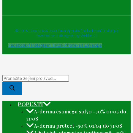
© 2025 - Sva prava zadržava Apoteke "Belladonna" Trebinje |
Powered and designed by Webherzz
Facebook-f
Instagram
Tiktok
Phone-alt
Envelope
POPUSTI
A-derma exomega spf50 -30% 01/05 do
31/08
A-derma protect -50% 01/04 do 31/08
Alivit cink, aterostop i antiparazit -20%