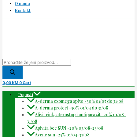
O nama
Kontakt
0,00
KM
0
Cart
Popusti
A-derma exomega spf50 -30% 01/05 do 31/08
A-derma protect -50% 01/04 do 31/08
Alivit cink, aterostop i antiparazit -20% 01/08-
31/08
Apivita bee SUN -20% 03/08-23/08
Avene sun -25% 01/04-31/08