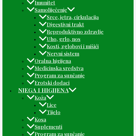
Imunitet
Samoliječenje
Srce, jetra, cirkulacija
Digestivni trakt
Reproduktivno zdravlje
Uho, grlo, nos
Kosti, zglobovi i mišići
Nervni sistem
Oralna higijena
Medicinska sredstva
Program za sunčanje
Erotski dodaci
NJEGA I HIGIJENA
Koža
Lice
Tijelo
Kosa
Suplementi
Program za sunčanje