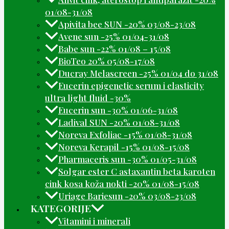
01/08-31/08
Apivita bee SUN -20% 03/08-23/08
Avene sun -25% 01/04-31/08
Babe sun -22% 01/08 – 15/08
BioTeo 20% 05/08-17/08
Ducray Melascreen -25% 01/04 do 31/08
Eucerin epigenetic serum i elasticity
ultra light fluid -30%
Eucerin sun -30% 01/06-31/08
Ladival SUN -20% 01/08-31/08
Noreva Exfoliac -15% 01/08-31/08
Noreva Kerapil -15% 01/08-15/08
Pharmaceris sun -30% 01/05-31/08
Solgar ester C astaxantin beta karoten
cink kosa koža nokti -20% 01/08-15/08
Uriage Bariesun -20% 03/08-23/08
KATEGORIJE
Vitamini i minerali