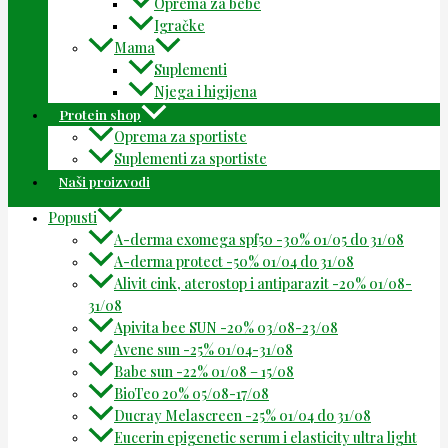
Oprema za bebe
Igračke
Mama
Suplementi
Njega i higijena
Protein shop
Oprema za sportiste
Suplementi za sportiste
Naši proizvodi
Popusti
A-derma exomega spf50 -30% 01/05 do 31/08
A-derma protect -50% 01/04 do 31/08
Alivit cink, aterostop i antiparazit -20% 01/08-
31/08
Apivita bee SUN -20% 03/08-23/08
Avene sun -25% 01/04-31/08
Babe sun -22% 01/08 – 15/08
BioTeo 20% 05/08-17/08
Ducray Melascreen -25% 01/04 do 31/08
Eucerin epigenetic serum i elasticity ultra light