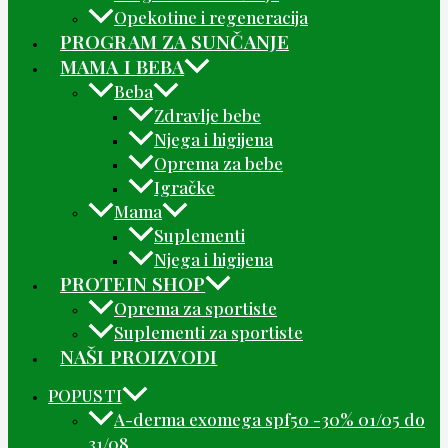
Opekotine i regeneracija
PROGRAM ZA SUNČANJE
MAMA I BEBA
Beba
Zdravlje bebe
Njega i higijena
Oprema za bebe
Igračke
Mama
Suplementi
Njega i higijena
PROTEIN SHOP
Oprema za sportiste
Suplementi za sportiste
NAŠI PROIZVODI
POPUSTI
A-derma exomega spf50 -30% 01/05 do
31/08