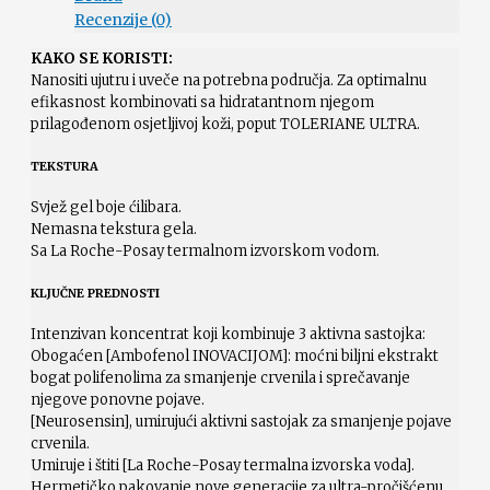
Recenzije (0)
KAKO SE KORISTI:
Nanositi ujutru i uveče na potrebna područja. Za optimalnu
efikasnost kombinovati sa hidratantnom njegom
prilagođenom osjetljivoj koži, poput TOLERIANE ULTRA.
TEKSTURA
Svjež gel boje ćilibara.
Nemasna tekstura gela.
Sa La Roche-Posay termalnom izvorskom vodom.
KLJUČNE PREDNOSTI
Intenzivan koncentrat koji kombinuje 3 aktivna sastojka:
Obogaćen [Ambofenol INOVACIJOM]: moćni biljni ekstrakt
bogat polifenolima za smanjenje crvenila i sprečavanje
njegove ponovne pojave.
[Neurosensin], umirujući aktivni sastojak za smanjenje pojave
crvenila.
Umiruje i štiti [La Roche-Posay termalna izvorska voda].
Hermetičko pakovanje nove generacije za ultra-pročišćenu