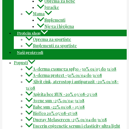
Oprema za bebe
Igračke
Mama
Suplementi
Njega i higijena
Protein shop
Oprema za sportiste
Suplementi za sportiste
Naši proizvodi
Popusti
A-derma exomega spf50 -30% 01/05 do 31/08
A-derma protect -50% 01/04 do 31/08
Alivit cink, aterostop i antiparazit -20% 01/08-
31/08
Apivita bee SUN -20% 03/08-23/08
Avene sun -25% 01/04-31/08
Babe sun -22% 01/08 – 15/08
BioTeo 20% 05/08-17/08
Ducray Melascreen -25% 01/04 do 31/08
Eucerin epigenetic serum i elasticity ultra light