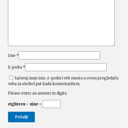
Ime
*
E-pošta
*
Sačuvaj moje ime, e-poštu i veb mesto u ovom pregledaču
veba za sledeći put kada komentarišem.
Please enter an answer in digits:
eighteen − nine =