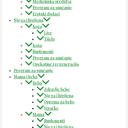
Medicinska sredstva
Program za sunčanje
Erotski dodaci
Njega i higijena
Koža
Lice
Tijelo
Kosa
Suplementi
Program za sunčanje
Opekotine i regeneracija
Program za sunčanje
Mama i beba
Beba
Zdravlje bebe
Njega i higijena
Oprema za bebe
Igračke
Mama
Suplementi
Njega i higijena