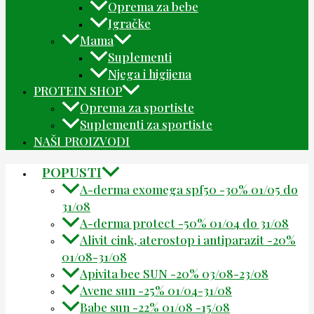
Oprema za bebe
Igračke
Mama
Suplementi
Njega i higijena
PROTEIN SHOP
Oprema za sportiste
Suplementi za sportiste
NAŠI PROIZVODI
POPUSTI
A-derma exomega spf50 -30% 01/05 do
31/08
A-derma protect -50% 01/04 do 31/08
Alivit cink, aterostop i antiparazit -20%
01/08-31/08
Apivita bee SUN -20% 03/08-23/08
Avene sun -25% 01/04-31/08
Babe sun -22% 01/08 -15/08