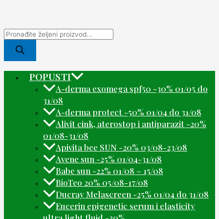
POPUSTI
A-derma exomega spf50 -30% 01/05 do
31/08
A-derma protect -50% 01/04 do 31/08
Alivit cink, aterostop i antiparazit -20%
01/08-31/08
Apivita bee SUN -20% 03/08-23/08
Avene sun -25% 01/04-31/08
Babe sun -22% 01/08 – 15/08
BioTeo 20% 05/08-17/08
Ducray Melascreen -25% 01/04 do 31/08
Eucerin epigenetic serum i elasticity
ultra light fluid -30%