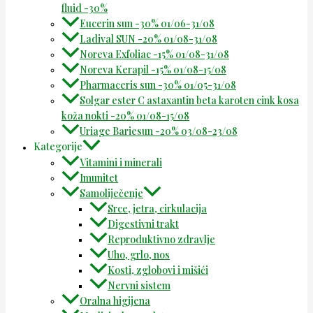
fluid -30%
Eucerin sun -30% 01/06-31/08
Ladival SUN -20% 01/08-31/08
Noreva Exfoliac -15% 01/08-31/08
Noreva Kerapil -15% 01/08-15/08
Pharmaceris sun -30% 01/05-31/08
Solgar ester C astaxantin beta karoten cink kosa
koža nokti -20% 01/08-15/08
Uriage Bariesun -20% 03/08-23/08
Kategorije
Vitamini i minerali
Imunitet
Samoliječenje
Srce, jetra, cirkulacija
Digestivni trakt
Reproduktivno zdravlje
Uho, grlo, nos
Kosti, zglobovi i mišići
Nervni sistem
Oralna higijena