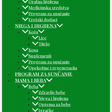
Oralna higijena
Medicinska sredstva
Program za sunčanje
Erotski dodaci
NJEGA I HIGIJENA
Koža
Lice
Tijelo
Kosa
Suplementi
Program za sunčanje
Opekotine i regeneracija
PROGRAM ZA SUNČANJE
MAMA I BEBA
Beba
Zdravlje bebe
Njega i higijena
Oprema za bebe
Igračke