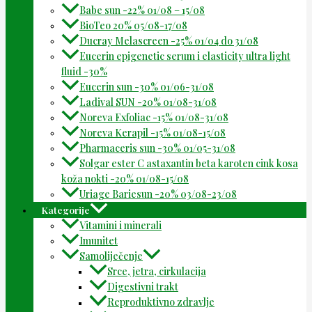
Babe sun -22% 01/08 – 15/08
BioTeo 20% 05/08-17/08
Ducray Melascreen -25% 01/04 do 31/08
Eucerin epigenetic serum i elasticity ultra light
fluid -30%
Eucerin sun -30% 01/06-31/08
Ladival SUN -20% 01/08-31/08
Noreva Exfoliac -15% 01/08-31/08
Noreva Kerapil -15% 01/08-15/08
Pharmaceris sun -30% 01/05-31/08
Solgar ester C astaxantin beta karoten cink kosa
koža nokti -20% 01/08-15/08
Uriage Bariesun -20% 03/08-23/08
Kategorije
Vitamini i minerali
Imunitet
Samoliječenje
Srce, jetra, cirkulacija
Digestivni trakt
Reproduktivno zdravlje