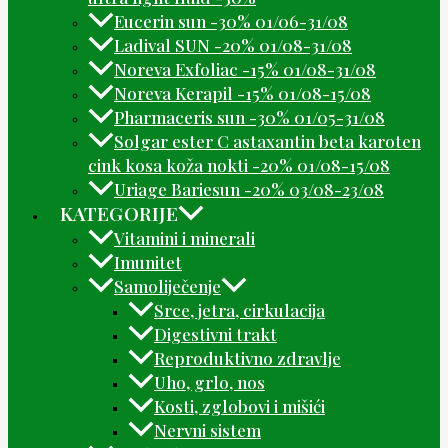
Eucerin sun -30% 01/06-31/08
Ladival SUN -20% 01/08-31/08
Noreva Exfoliac -15% 01/08-31/08
Noreva Kerapil -15% 01/08-15/08
Pharmaceris sun -30% 01/05-31/08
Solgar ester C astaxantin beta karoten
cink kosa koža nokti -20% 01/08-15/08
Uriage Bariesun -20% 03/08-23/08
KATEGORIJE
Vitamini i minerali
Imunitet
Samoliječenje
Srce, jetra, cirkulacija
Digestivni trakt
Reproduktivno zdravlje
Uho, grlo, nos
Kosti, zglobovi i mišići
Nervni sistem