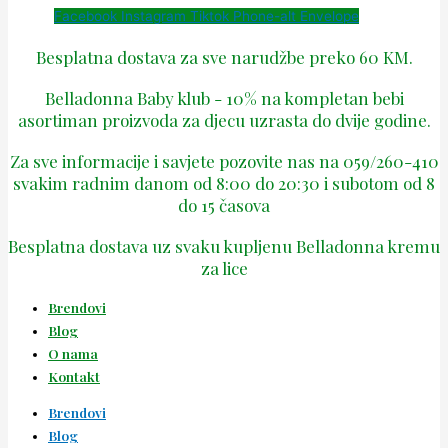
Facebook
Instagram
Tiktok
Phone-alt
Envelope
Besplatna dostava za sve narudžbe preko 60 KM.
Belladonna Baby klub - 10% na kompletan bebi
asortiman proizvoda za djecu uzrasta do dvije godine.
Za sve informacije i savjete pozovite nas na 059/260-410
svakim radnim danom od 8:00 do 20:30 i subotom od 8
do 15 časova
Besplatna dostava uz svaku kupljenu Belladonna kremu
za lice
Brendovi
Blog
O nama
Kontakt
Brendovi
Blog