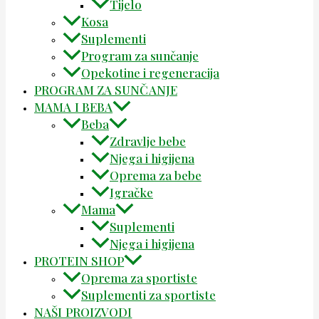
Tijelo
Kosa
Suplementi
Program za sunčanje
Opekotine i regeneracija
PROGRAM ZA SUNČANJE
MAMA I BEBA
Beba
Zdravlje bebe
Njega i higijena
Oprema za bebe
Igračke
Mama
Suplementi
Njega i higijena
PROTEIN SHOP
Oprema za sportiste
Suplementi za sportiste
NAŠI PROIZVODI