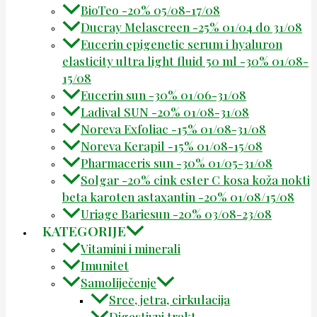
BioTeo -20% 05/08-17/08
Ducray Melascreen -25% 01/04 do 31/08
Eucerin epigenetic serum i hyaluron
elasticity ultra light fluid 50 ml -30% 01/08-
15/08
Eucerin sun -30% 01/06-31/08
Ladival SUN -20% 01/08-31/08
Noreva Exfoliac -15% 01/08-31/08
Noreva Kerapil -15% 01/08-15/08
Pharmaceris sun -30% 01/05-31/08
Solgar -20% cink ester C kosa koža nokti
beta karoten astaxantin -20% 01/08/15/08
Uriage Bariesun -20% 03/08-23/08
KATEGORIJE
Vitamini i minerali
Imunitet
Samoliječenje
Srce, jetra, cirkulacija
Digestivni trakt