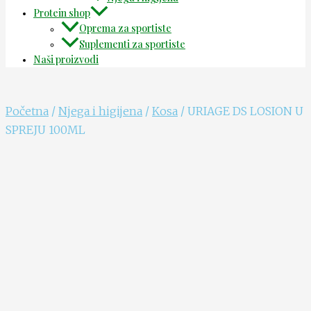
Protein shop
Oprema za sportiste
Suplementi za sportiste
Naši proizvodi
Početna
/
Njega i higijena
/
Kosa
/ URIAGE DS LOSION U
SPREJU 100ML