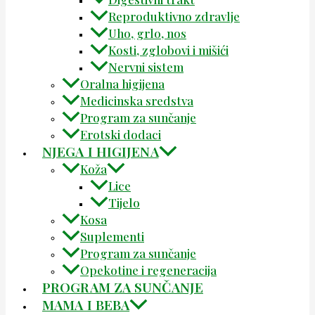
Reproduktivno zdravlje
Uho, grlo, nos
Kosti, zglobovi i mišići
Nervni sistem
Oralna higijena
Medicinska sredstva
Program za sunčanje
Erotski dodaci
NJEGA I HIGIJENA
Koža
Lice
Tijelo
Kosa
Suplementi
Program za sunčanje
Opekotine i regeneracija
PROGRAM ZA SUNČANJE
MAMA I BEBA