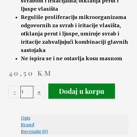
svrabom i iritacijama; otklanja perut i
ljuspe vlasišta
Reguliše proliferaciju mikroorganizama
odgovornih za svrab i iritacije vlasišta,
otklanja perut i ljuspe, umiruje svrab i
iritacije zahvaljujući kombinaciji glavnih
sastojaka
Ne ispira se i ne ostavlja kosu masnom
40,50
KM
Dodaj u korpu
-
+
Opis
Brand
Recenzije (0)