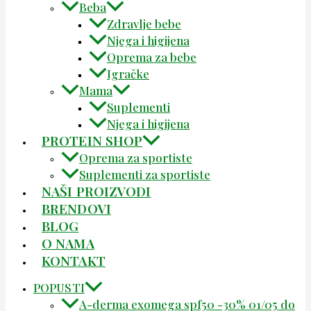
Beba
Zdravlje bebe
Njega i higijena
Oprema za bebe
Igračke
Mama
Suplementi
Njega i higijena
PROTEIN SHOP
Oprema za sportiste
Suplementi za sportiste
NAŠI PROIZVODI
BRENDOVI
BLOG
O NAMA
KONTAKT
POPUSTI
A-derma exomega spf50 -30% 01/05 do