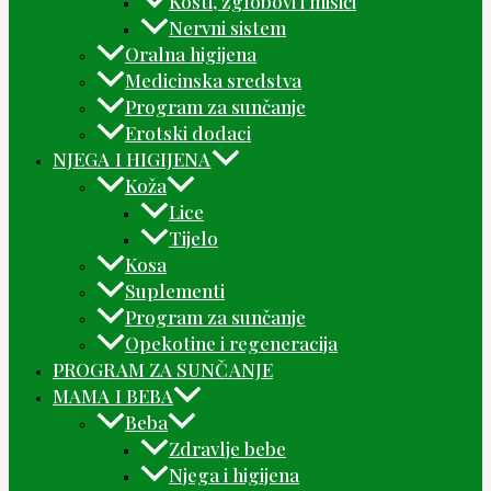
Kosti, zglobovi i mišići
Nervni sistem
Oralna higijena
Medicinska sredstva
Program za sunčanje
Erotski dodaci
NJEGA I HIGIJENA
Koža
Lice
Tijelo
Kosa
Suplementi
Program za sunčanje
Opekotine i regeneracija
PROGRAM ZA SUNČANJE
MAMA I BEBA
Beba
Zdravlje bebe
Njega i higijena