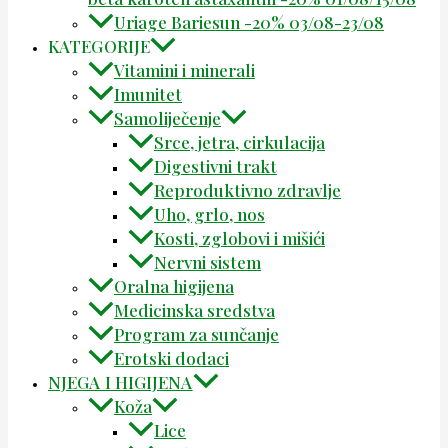
Uriage Bariesun -20% 03/08-23/08
KATEGORIJE
Vitamini i minerali
Imunitet
Samoliječenje
Srce, jetra, cirkulacija
Digestivni trakt
Reproduktivno zdravlje
Uho, grlo, nos
Kosti, zglobovi i mišići
Nervni sistem
Oralna higijena
Medicinska sredstva
Program za sunčanje
Erotski dodaci
NJEGA I HIGIJENA
Koža
Lice