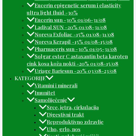
Eucerin epigenetic serum i elasticity
ultra light fluid -30%
Eucerin sun -30% 01/06-31/08
Ladival SUN -20% 01/08-31/08
Noreva Exfoliac -15% 01/08-31/08
Noreva Kerapil -15% 01/08-15/08
Pharmaceris sun -30% 01/05-31/08
Solgar ester C astaxantin beta karoten
cink kosa koža nokti -20% 01/08-15/08
Uriage Bariesun -20% 03/08-23/08
KATEGORIJE
Vitamini i minerali
Imunitet
Samoliječenje
Srce, jetra, cirkulacija
Digestivni trakt
Reproduktivno zdravlje
Uho, grlo, nos