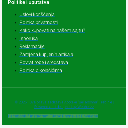
Politike i uputstva
Uslovi korišćenja
Politika privatnosti
Kako kupovati na našem sajtu?
Isporuka
Reklamacije
Zamjena kupljenih artikala
Povrat robe i sredstava
Politika o kolačićima
© 2025 - Sva prava zadržava Apoteke "Belladonna" Trebinje |
Powered and designed by Webherzz
Facebook-f
Instagram
Tiktok
Phone-alt
Envelope