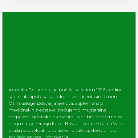
Apoteka Belladonna je počela sa radom 1996. godine
kao mala apoteka sa jednim farmaceutskim timom.
Osim usluge izdavanja lijekova, suplemenata i
medicinskih sredstava izrađujemo magistralne
preparate, galenske preparate, kao i brojne kreme za
njegu i regeneraciju kože. Naš cilj i želja je bila da Vam
pružimo adekvatnu zdrastvenu zaštitu, dostupnost
stručnih savjeta i informacija.