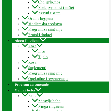
Uho, grlo, nos
Kosti, zglobovi i mišići
Nervni sistem
Oralna higijena
Medicinska sredstva
Program za sunčanje
Erotski dodaci
Njega i higijena
Koža
Lice
Tijelo
Kosa
Suplementi
Program za sunčanje
Opekotine i regeneracija
Program za sunčanje
Mama i beba
Beba
Zdravlje bebe
Njega i higijena