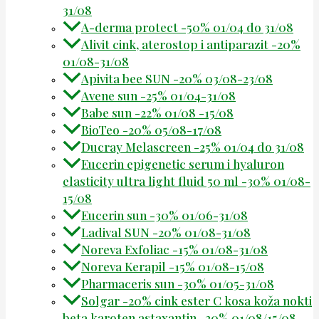
31/08
A-derma protect -50% 01/04 do 31/08
Alivit cink, aterostop i antiparazit -20%
01/08-31/08
Apivita bee SUN -20% 03/08-23/08
Avene sun -25% 01/04-31/08
Babe sun -22% 01/08 -15/08
BioTeo -20% 05/08-17/08
Ducray Melascreen -25% 01/04 do 31/08
Eucerin epigenetic serum i hyaluron
elasticity ultra light fluid 50 ml -30% 01/08-
15/08
Eucerin sun -30% 01/06-31/08
Ladival SUN -20% 01/08-31/08
Noreva Exfoliac -15% 01/08-31/08
Noreva Kerapil -15% 01/08-15/08
Pharmaceris sun -30% 01/05-31/08
Solgar -20% cink ester C kosa koža nokti
beta karoten astaxantin -20% 01/08/15/08