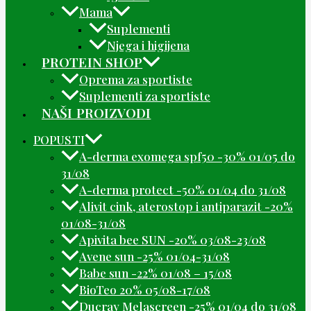
Mama
Suplementi
Njega i higijena
PROTEIN SHOP
Oprema za sportiste
Suplementi za sportiste
NAŠI PROIZVODI
POPUSTI
A-derma exomega spf50 -30% 01/05 do
31/08
A-derma protect -50% 01/04 do 31/08
Alivit cink, aterostop i antiparazit -20%
01/08-31/08
Apivita bee SUN -20% 03/08-23/08
Avene sun -25% 01/04-31/08
Babe sun -22% 01/08 – 15/08
BioTeo 20% 05/08-17/08
Ducray Melascreen -25% 01/04 do 31/08