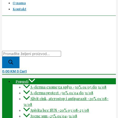
O nama
Kontakt
0,00
KM
0
Cart
Popusti
A-derma exomega spf50 -30% 01/05 do 31/08
A-derma protect -50% 01/04 do 31/08
Alivit cink, aterostop i antiparazit -20% 01/08-
31/08
Apivita bee SUN -20% 03/08-23/08
Avene sun -25% 01/04-31/08