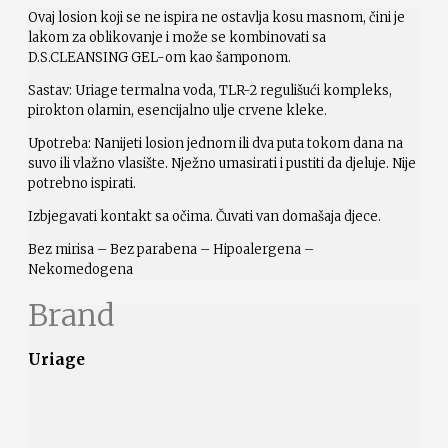
Ovaj losion koji se ne ispira ne ostavlja kosu masnom, čini je
lakom za oblikovanje i može se kombinovati sa
D.S.CLEANSING GEL-om kao šamponom.
Sastav: Uriage termalna voda, TLR-2 regulišući kompleks,
pirokton olamin, esencijalno ulje crvene kleke.
Upotreba: Nanijeti losion jednom ili dva puta tokom dana na
suvo ili vlažno vlasište. Nježno umasirati i pustiti da djeluje. Nije
potrebno ispirati.
Izbjegavati kontakt sa očima. Čuvati van domašaja djece.
Bez mirisa – Bez parabena – Hipoalergena –
Nekomedogena
Brand
Uriage