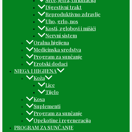
Srce, jetra, cirkulacija
Digestivni trakt
Reproduktivno zdravlje
Uho, grlo, nos
Kosti, zglobovi i mišići
Nervni sistem
Oralna higijena
Medicinska sredstva
Program za sunčanje
Erotski dodaci
NJEGA I HIGIJENA
Koža
Lice
Tijelo
Kosa
Suplementi
Program za sunčanje
Opekotine i regeneracija
PROGRAM ZA SUNČANJE