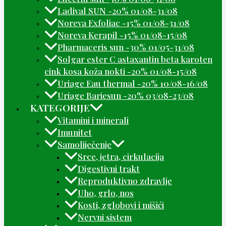
Ladival SUN -20% 01/08-31/08
Noreva Exfoliac -15% 01/08-31/08
Noreva Kerapil -15% 01/08-15/08
Pharmaceris sun -30% 01/05-31/08
Solgar ester C astaxantin beta karoten
cink kosa koža nokti -20% 01/08-15/08
Uriage Eau thermal -20% 10/08-16/08
Uriage Bariesun -20% 03/08-23/08
KATEGORIJE
Vitamini i minerali
Imunitet
Samoliječenje
Srce, jetra, cirkulacija
Digestivni trakt
Reproduktivno zdravlje
Uho, grlo, nos
Kosti, zglobovi i mišići
Nervni sistem