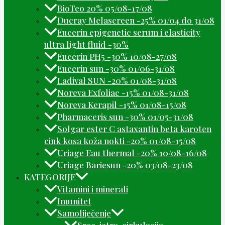
BioTeo 20% 05/08-17/08
Ducray Melascreen -25% 01/04 do 31/08
Eucerin epigenetic serum i elasticity
ultra light fluid -30%
Eucerin PH5 -30% 10/08-27/08
Eucerin sun -30% 01/06-31/08
Ladival SUN -20% 01/08-31/08
Noreva Exfoliac -15% 01/08-31/08
Noreva Kerapil -15% 01/08-15/08
Pharmaceris sun -30% 01/05-31/08
Solgar ester C astaxantin beta karoten
cink kosa koža nokti -20% 01/08-15/08
Uriage Eau thermal -20% 10/08-16/08
Uriage Bariesun -20% 03/08-23/08
KATEGORIJE
Vitamini i minerali
Imunitet
Samoliječenje