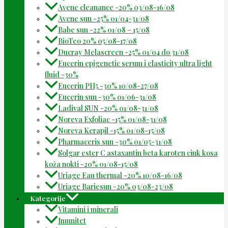
Avene cleanance -20% 03/08-16/08
Avene sun -25% 01/04-31/08
Babe sun -22% 01/08 – 15/08
BioTeo 20% 05/08-17/08
Ducray Melascreen -25% 01/04 do 31/08
Eucerin epigenetic serum i elasticity ultra light
fluid -30%
Eucerin PH5 -30% 10/08-27/08
Eucerin sun -30% 01/06-31/08
Ladival SUN -20% 01/08-31/08
Noreva Exfoliac -15% 01/08-31/08
Noreva Kerapil -15% 01/08-15/08
Pharmaceris sun -30% 01/05-31/08
Solgar ester C astaxantin beta karoten cink kosa
koža nokti -20% 01/08-15/08
Uriage Eau thermal -20% 10/08-16/08
Uriage Bariesun -20% 03/08-23/08
Kategorije
Vitamini i minerali
Imunitet