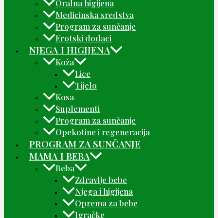
Oralna higijena
Medicinska sredstva
Program za sunčanje
Erotski dodaci
NJEGA I HIGIJENA
Koža
Lice
Tijelo
Kosa
Suplementi
Program za sunčanje
Opekotine i regeneracija
PROGRAM ZA SUNČANJE
MAMA I BEBA
Beba
Zdravlje bebe
Njega i higijena
Oprema za bebe
Igračke