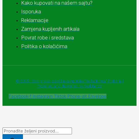
Kako kupovati na našem sajtu?
Isporuka
Reklamacije
Zamjena kupljenih artikala
Povrat robe i sredstava
Politika o kolačićima
© 2025 - Sva prava zadržava Apoteke "Belladonna" Trebinje |
Powered and designed by Webherzz
Facebook-f
Instagram
Tiktok
Phone-alt
Envelope