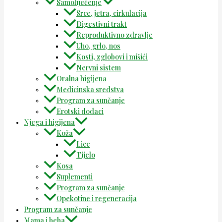
Samoliječenje
Srce, jetra, cirkulacija
Digestivni trakt
Reproduktivno zdravlje
Uho, grlo, nos
Kosti, zglobovi i mišići
Nervni sistem
Oralna higijena
Medicinska sredstva
Program za sunčanje
Erotski dodaci
Njega i higijena
Koža
Lice
Tijelo
Kosa
Suplementi
Program za sunčanje
Opekotine i regeneracija
Program za sunčanje
Mama i beba