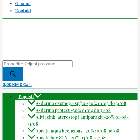
O nama
Kontakt
0,00
KM
0
Cart
Popusti
A-derma exomega spf50 -30% 01/05 do 31/08
A-derma protect -50% 01/04 do 31/08
Alivit cink, aterostop i antiparazit -20% 01/08-
31/08
Apivita aqua beelicious -20% 10/08-16/08
Apivita bee SUN -20% 03/08-23/08