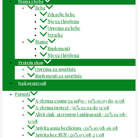
Mama i beba
Beba
Zdravlje bebe
Njega i higijena
Oprema za bebe
Igračke
Mama
Suplementi
Njega i higijena
Protein shop
Oprema za sportiste
Suplementi za sportiste
Naši proizvodi
Popusti
A-derma exomega spf50 -30% 01/05 do 31/08
A-derma protect -50% 01/04 do 31/08
Alivit cink, aterostop i antiparazit -20% 01/08-
31/08
Apivita aqua beelicious -20% 10/08-16/08
Apivita bee SUN -20% 03/08-23/08