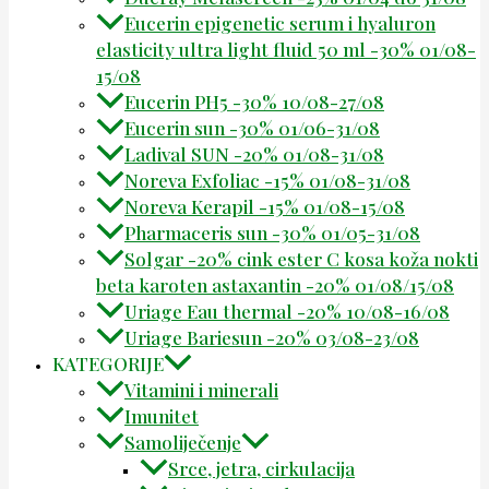
Eucerin epigenetic serum i hyaluron
elasticity ultra light fluid 50 ml -30% 01/08-
15/08
Eucerin PH5 -30% 10/08-27/08
Eucerin sun -30% 01/06-31/08
Ladival SUN -20% 01/08-31/08
Noreva Exfoliac -15% 01/08-31/08
Noreva Kerapil -15% 01/08-15/08
Pharmaceris sun -30% 01/05-31/08
Solgar -20% cink ester C kosa koža nokti
beta karoten astaxantin -20% 01/08/15/08
Uriage Eau thermal -20% 10/08-16/08
Uriage Bariesun -20% 03/08-23/08
KATEGORIJE
Vitamini i minerali
Imunitet
Samoliječenje
Srce, jetra, cirkulacija