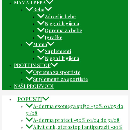
MAMA I BEBA
Beba
Zdravlje bebe
Njega i higijena
Oprema za bebe
Igračke
Mama
Suplementi
Njega i higijena
PROTEIN SHOP
Oprema za sportiste
Suplementi za sportiste
NAŠI PROIZVODI
POPUSTI
A-derma exomega spf50 -30% 01/05 do
31/08
A-derma protect -50% 01/04 do 31/08
Alivit cink, aterostop i antiparazit -20%