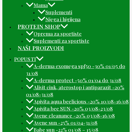
Mama
Suplementi
Njega i higijena
PROTEIN SHOP
Oprema za sportiste
Suplementi za sportiste
NAŠI PROIZVODI
POPUSTI
A-derma exomega spf50 -30% 01/05 do
31/08
A-derma protect -50% 01/04 do 31/08
Alivit cink, aterostop i antiparazit -20%
01/08-31/08
Apivita aqua beelicious -20% 10/08-16/08
Apivita bee SUN -20% 03/08-23/08
Avene cleanance -20% 03/08-16/08
Avene sun -25% 01/04-31/08
Babe sun -22% 01/08 – 15/08