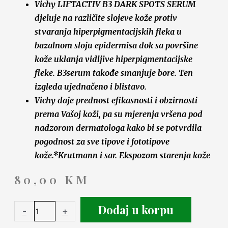
Vichy LIFTACTIV B3 DARK SPOTS SERUM
djeluje na različite slojeve kože protiv
stvaranja hiperpigmentacijskih fleka u
bazalnom sloju epidermisa dok sa površine
kože uklanja vidljive hiperpigmentacijske
fleke. B3serum takođe smanjuje bore. Ten
izgleda ujednačeno i blistavo.​
Vichy daje prednost efikasnosti i obzirnosti
prema Vašoj koži, pa su mjerenja vršena pod
nadzorom dermatologa kako bi se potvrdila
pogodnost za sve tipove i fototipove
kože.*Krutmann i sar. Ekspozom starenja kože
80,00
KM
Dodaj u korpu
-
+