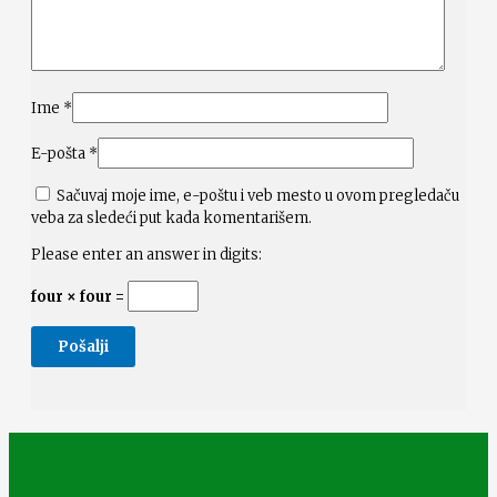
Ime
*
E-pošta
*
Sačuvaj moje ime, e-poštu i veb mesto u ovom pregledaču
veba za sledeći put kada komentarišem.
Please enter an answer in digits:
four × four =