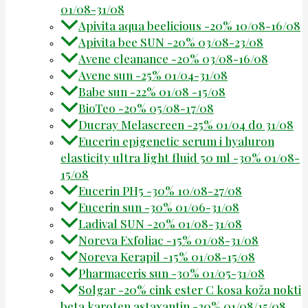
01/08-31/08
Apivita aqua beelicious -20% 10/08-16/08
Apivita bee SUN -20% 03/08-23/08
Avene cleanance -20% 03/08-16/08
Avene sun -25% 01/04-31/08
Babe sun -22% 01/08 -15/08
BioTeo -20% 05/08-17/08
Ducray Melascreen -25% 01/04 do 31/08
Eucerin epigenetic serum i hyaluron
elasticity ultra light fluid 50 ml -30% 01/08-
15/08
Eucerin PH5 -30% 10/08-27/08
Eucerin sun -30% 01/06-31/08
Ladival SUN -20% 01/08-31/08
Noreva Exfoliac -15% 01/08-31/08
Noreva Kerapil -15% 01/08-15/08
Pharmaceris sun -30% 01/05-31/08
Solgar -20% cink ester C kosa koža nokti
beta karoten astaxantin -20% 01/08/15/08