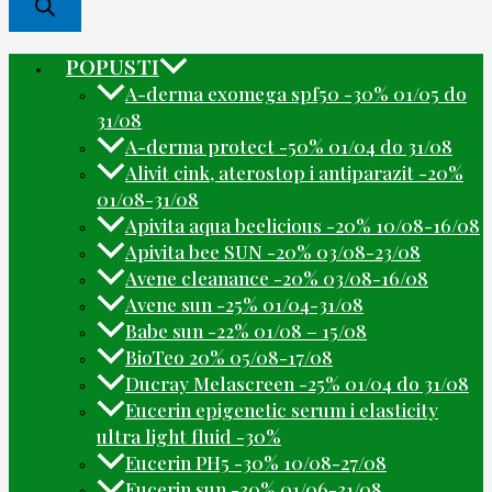
POPUSTI
A-derma exomega spf50 -30% 01/05 do
31/08
A-derma protect -50% 01/04 do 31/08
Alivit cink, aterostop i antiparazit -20%
01/08-31/08
Apivita aqua beelicious -20% 10/08-16/08
Apivita bee SUN -20% 03/08-23/08
Avene cleanance -20% 03/08-16/08
Avene sun -25% 01/04-31/08
Babe sun -22% 01/08 – 15/08
BioTeo 20% 05/08-17/08
Ducray Melascreen -25% 01/04 do 31/08
Eucerin epigenetic serum i elasticity
ultra light fluid -30%
Eucerin PH5 -30% 10/08-27/08
Eucerin sun -30% 01/06-31/08