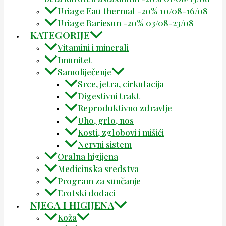
Uriage Eau thermal -20% 10/08-16/08
Uriage Bariesun -20% 03/08-23/08
KATEGORIJE
Vitamini i minerali
Imunitet
Samoliječenje
Srce, jetra, cirkulacija
Digestivni trakt
Reproduktivno zdravlje
Uho, grlo, nos
Kosti, zglobovi i mišići
Nervni sistem
Oralna higijena
Medicinska sredstva
Program za sunčanje
Erotski dodaci
NJEGA I HIGIJENA
Koža