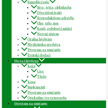
Samoliječenje
Srce, jetra, cirkulacija
Digestivni trakt
Reproduktivno zdravlje
Uho, grlo, nos
Kosti, zglobovi i mišići
Nervni sistem
Oralna higijena
Medicinska sredstva
Program za sunčanje
Erotski dodaci
Njega i higijena
Koža
Lice
Tijelo
Kosa
Suplementi
Program za sunčanje
Opekotine i regeneracija
Program za sunčanje