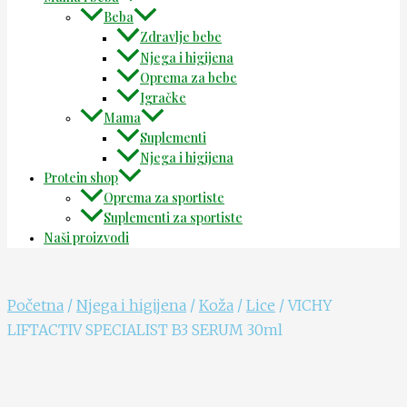
Beba
Zdravlje bebe
Njega i higijena
Oprema za bebe
Igračke
Mama
Suplementi
Njega i higijena
Protein shop
Oprema za sportiste
Suplementi za sportiste
Naši proizvodi
Početna
/
Njega i higijena
/
Koža
/
Lice
/ VICHY
LIFTACTIV SPECIALIST B3 SERUM 30ml