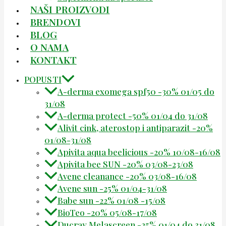
NAŠI PROIZVODI
BRENDOVI
BLOG
O NAMA
KONTAKT
POPUSTI
A-derma exomega spf50 -30% 01/05 do
31/08
A-derma protect -50% 01/04 do 31/08
Alivit cink, aterostop i antiparazit -20%
01/08-31/08
Apivita aqua beelicious -20% 10/08-16/08
Apivita bee SUN -20% 03/08-23/08
Avene cleanance -20% 03/08-16/08
Avene sun -25% 01/04-31/08
Babe sun -22% 01/08 -15/08
BioTeo -20% 05/08-17/08
Ducray Melascreen -25% 01/04 do 31/08