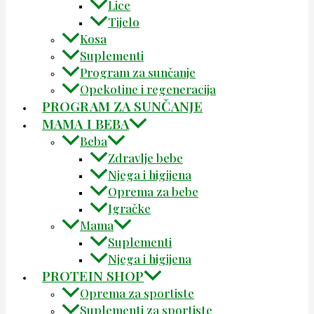
Lice
Tijelo
Kosa
Suplementi
Program za sunčanje
Opekotine i regeneracija
PROGRAM ZA SUNČANJE
MAMA I BEBA
Beba
Zdravlje bebe
Njega i higijena
Oprema za bebe
Igračke
Mama
Suplementi
Njega i higijena
PROTEIN SHOP
Oprema za sportiste
Suplementi za sportiste