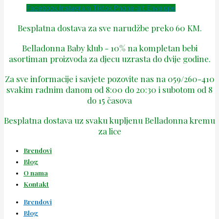
Facebook
Instagram
Tiktok
Phone-alt
Envelope
Besplatna dostava za sve narudžbe preko 60 KM.
Belladonna Baby klub - 10% na kompletan bebi
asortiman proizvoda za djecu uzrasta do dvije godine.
Za sve informacije i savjete pozovite nas na 059/260-410
svakim radnim danom od 8:00 do 20:30 i subotom od 8
do 15 časova
Besplatna dostava uz svaku kupljenu Belladonna kremu
za lice
Brendovi
Blog
O nama
Kontakt
Brendovi
Blog