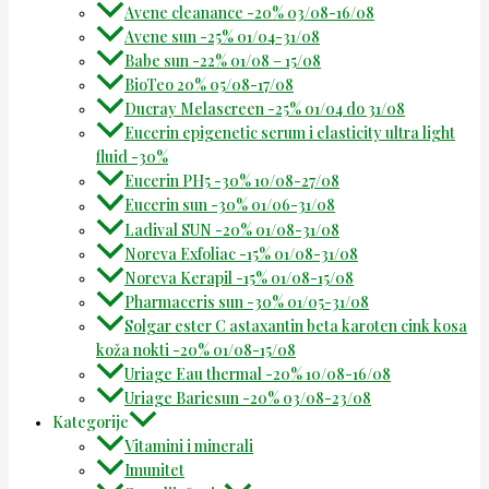
Avene cleanance -20% 03/08-16/08
Avene sun -25% 01/04-31/08
Babe sun -22% 01/08 – 15/08
BioTeo 20% 05/08-17/08
Ducray Melascreen -25% 01/04 do 31/08
Eucerin epigenetic serum i elasticity ultra light
fluid -30%
Eucerin PH5 -30% 10/08-27/08
Eucerin sun -30% 01/06-31/08
Ladival SUN -20% 01/08-31/08
Noreva Exfoliac -15% 01/08-31/08
Noreva Kerapil -15% 01/08-15/08
Pharmaceris sun -30% 01/05-31/08
Solgar ester C astaxantin beta karoten cink kosa
koža nokti -20% 01/08-15/08
Uriage Eau thermal -20% 10/08-16/08
Uriage Bariesun -20% 03/08-23/08
Kategorije
Vitamini i minerali
Imunitet