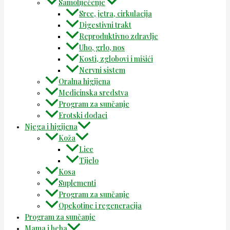
Samoliječenje
Srce, jetra, cirkulacija
Digestivni trakt
Reproduktivno zdravlje
Uho, grlo, nos
Kosti, zglobovi i mišići
Nervni sistem
Oralna higijena
Medicinska sredstva
Program za sunčanje
Erotski dodaci
Njega i higijena
Koža
Lice
Tijelo
Kosa
Suplementi
Program za sunčanje
Opekotine i regeneracija
Program za sunčanje
Mama i beba