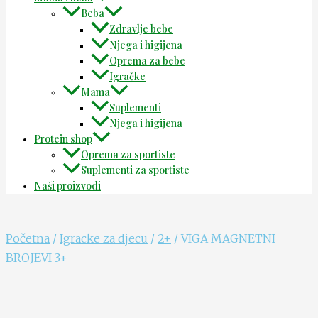
Beba
Zdravlje bebe
Njega i higijena
Oprema za bebe
Igračke
Mama
Suplementi
Njega i higijena
Protein shop
Oprema za sportiste
Suplementi za sportiste
Naši proizvodi
Početna
/
Igracke za djecu
/
2+
/ VIGA MAGNETNI
BROJEVI 3+