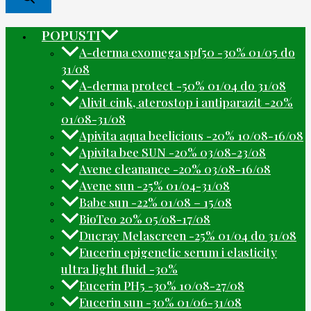
POPUSTI
A-derma exomega spf50 -30% 01/05 do
31/08
A-derma protect -50% 01/04 do 31/08
Alivit cink, aterostop i antiparazit -20%
01/08-31/08
Apivita aqua beelicious -20% 10/08-16/08
Apivita bee SUN -20% 03/08-23/08
Avene cleanance -20% 03/08-16/08
Avene sun -25% 01/04-31/08
Babe sun -22% 01/08 – 15/08
BioTeo 20% 05/08-17/08
Ducray Melascreen -25% 01/04 do 31/08
Eucerin epigenetic serum i elasticity
ultra light fluid -30%
Eucerin PH5 -30% 10/08-27/08
Eucerin sun -30% 01/06-31/08