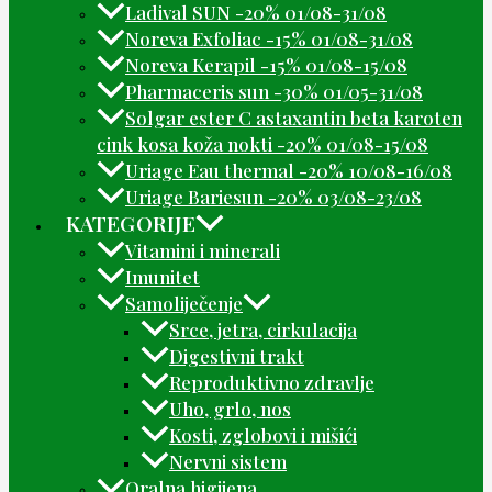
Ladival SUN -20% 01/08-31/08
Noreva Exfoliac -15% 01/08-31/08
Noreva Kerapil -15% 01/08-15/08
Pharmaceris sun -30% 01/05-31/08
Solgar ester C astaxantin beta karoten
cink kosa koža nokti -20% 01/08-15/08
Uriage Eau thermal -20% 10/08-16/08
Uriage Bariesun -20% 03/08-23/08
KATEGORIJE
Vitamini i minerali
Imunitet
Samoliječenje
Srce, jetra, cirkulacija
Digestivni trakt
Reproduktivno zdravlje
Uho, grlo, nos
Kosti, zglobovi i mišići
Nervni sistem
Oralna higijena