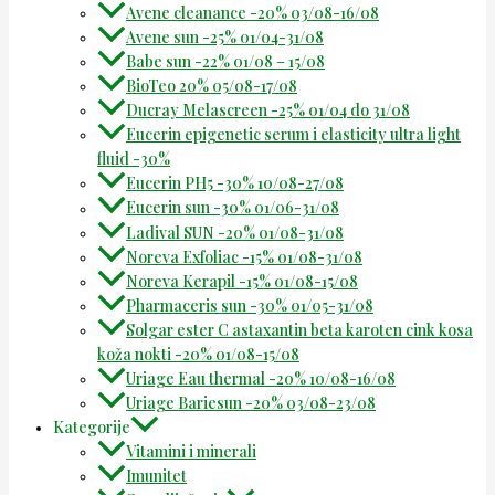
Avene cleanance -20% 03/08-16/08
Avene sun -25% 01/04-31/08
Babe sun -22% 01/08 – 15/08
BioTeo 20% 05/08-17/08
Ducray Melascreen -25% 01/04 do 31/08
Eucerin epigenetic serum i elasticity ultra light
fluid -30%
Eucerin PH5 -30% 10/08-27/08
Eucerin sun -30% 01/06-31/08
Ladival SUN -20% 01/08-31/08
Noreva Exfoliac -15% 01/08-31/08
Noreva Kerapil -15% 01/08-15/08
Pharmaceris sun -30% 01/05-31/08
Solgar ester C astaxantin beta karoten cink kosa
koža nokti -20% 01/08-15/08
Uriage Eau thermal -20% 10/08-16/08
Uriage Bariesun -20% 03/08-23/08
Kategorije
Vitamini i minerali
Imunitet