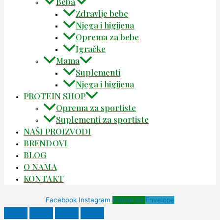
Beba
Zdravlje bebe
Njega i higijena
Oprema za bebe
Igračke
Mama
Suplementi
Njega i higijena
PROTEIN SHOP
Oprema za sportiste
Suplementi za sportiste
NAŠI PROIZVODI
BRENDOVI
BLOG
O NAMA
KONTAKT
Facebook
Instagram
Phone-alt
Envelope