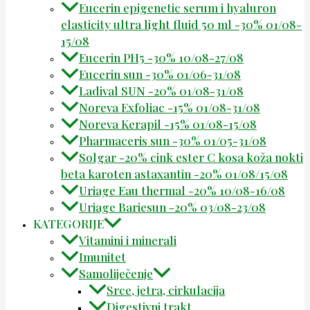
Eucerin epigenetic serum i hyaluron
elasticity ultra light fluid 50 ml -30% 01/08-
15/08
Eucerin PH5 -30% 10/08-27/08
Eucerin sun -30% 01/06-31/08
Ladival SUN -20% 01/08-31/08
Noreva Exfoliac -15% 01/08-31/08
Noreva Kerapil -15% 01/08-15/08
Pharmaceris sun -30% 01/05-31/08
Solgar -20% cink ester C kosa koža nokti
beta karoten astaxantin -20% 01/08/15/08
Uriage Eau thermal -20% 10/08-16/08
Uriage Bariesun -20% 03/08-23/08
KATEGORIJE
Vitamini i minerali
Imunitet
Samoliječenje
Srce, jetra, cirkulacija
Digestivni trakt