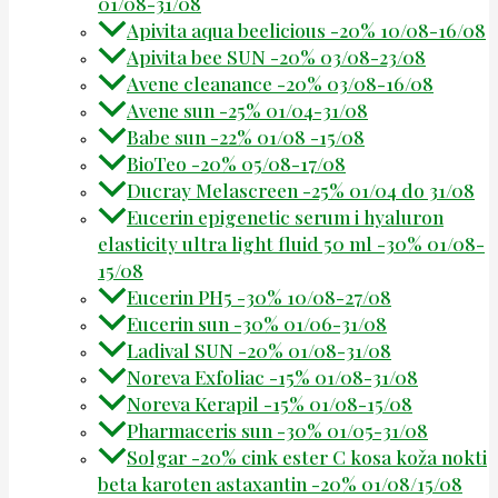
01/08-31/08
Apivita aqua beelicious -20% 10/08-16/08
Apivita bee SUN -20% 03/08-23/08
Avene cleanance -20% 03/08-16/08
Avene sun -25% 01/04-31/08
Babe sun -22% 01/08 -15/08
BioTeo -20% 05/08-17/08
Ducray Melascreen -25% 01/04 do 31/08
Eucerin epigenetic serum i hyaluron
elasticity ultra light fluid 50 ml -30% 01/08-
15/08
Eucerin PH5 -30% 10/08-27/08
Eucerin sun -30% 01/06-31/08
Ladival SUN -20% 01/08-31/08
Noreva Exfoliac -15% 01/08-31/08
Noreva Kerapil -15% 01/08-15/08
Pharmaceris sun -30% 01/05-31/08
Solgar -20% cink ester C kosa koža nokti
beta karoten astaxantin -20% 01/08/15/08