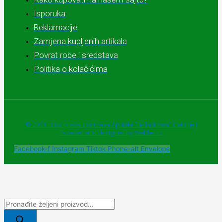
Isporuka
Reklamacije
Zamjena kupljenih artikala
Povrat robe i sredstava
Politika o kolačićima
© 2025 - Sva prava zadržava Apoteke "Belladonna" Trebinje |
Powered and designed by Webherzz
Facebook-f
Instagram
Tiktok
Phone-alt
Envelope