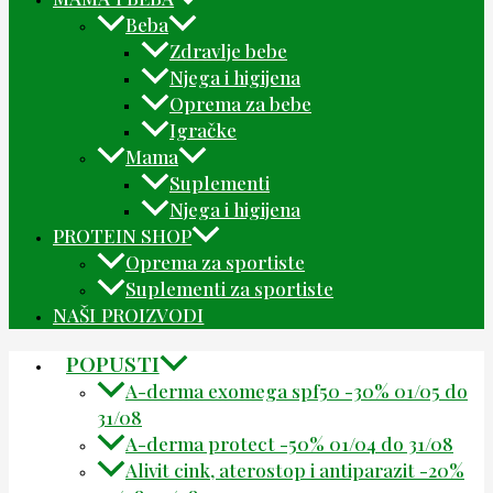
Beba
Zdravlje bebe
Njega i higijena
Oprema za bebe
Igračke
Mama
Suplementi
Njega i higijena
PROTEIN SHOP
Oprema za sportiste
Suplementi za sportiste
NAŠI PROIZVODI
POPUSTI
A-derma exomega spf50 -30% 01/05 do
31/08
A-derma protect -50% 01/04 do 31/08
Alivit cink, aterostop i antiparazit -20%