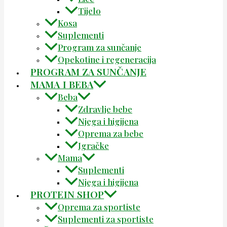
Tijelo
Kosa
Suplementi
Program za sunčanje
Opekotine i regeneracija
PROGRAM ZA SUNČANJE
MAMA I BEBA
Beba
Zdravlje bebe
Njega i higijena
Oprema za bebe
Igračke
Mama
Suplementi
Njega i higijena
PROTEIN SHOP
Oprema za sportiste
Suplementi za sportiste