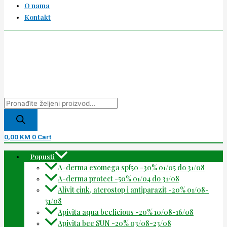
O nama
Kontakt
0,00
KM
0
Cart
Popusti
A-derma exomega spf50 -30% 01/05 do 31/08
A-derma protect -50% 01/04 do 31/08
Alivit cink, aterostop i antiparazit -20% 01/08-
31/08
Apivita aqua beelicious -20% 10/08-16/08
Apivita bee SUN -20% 03/08-23/08