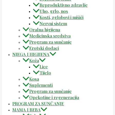
Reproduktivno zdravlje
Uho, grlo, nos
Kosti, zglobovi i mišići
Nervni sistem
Oralna higijena
Medicinska sredstva
Program za sunčanje
Erotski dodaci
NJEGA I HIGIJENA
Koža
Lice
Tijelo
Kosa
Suplementi
Program za sunčanje
Opekotine i regeneracija
PROGRAM ZA SUNČANJE
MAMA I BEBA