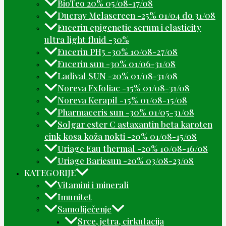
BioTeo 20% 05/08-17/08
Ducray Melascreen -25% 01/04 do 31/08
Eucerin epigenetic serum i elasticity
ultra light fluid -30%
Eucerin PH5 -30% 10/08-27/08
Eucerin sun -30% 01/06-31/08
Ladival SUN -20% 01/08-31/08
Noreva Exfoliac -15% 01/08-31/08
Noreva Kerapil -15% 01/08-15/08
Pharmaceris sun -30% 01/05-31/08
Solgar ester C astaxantin beta karoten
cink kosa koža nokti -20% 01/08-15/08
Uriage Eau thermal -20% 10/08-16/08
Uriage Bariesun -20% 03/08-23/08
KATEGORIJE
Vitamini i minerali
Imunitet
Samoliječenje
Srce, jetra, cirkulacija