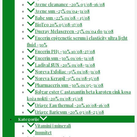
Avene cleanance -20% 03/08-16/08
Avene sun -25% 01/04-31/08
Babe sun -22% 01/08 – 15/08
BioTeo 20% 05/08-17/08
Ducray Melascreen -25% 01/04 do 31/08
Eucerin epigenetic serum i elasticity ultra light
fluid -30%
Eucerin PH5 -30% 10/08-27/08
Eucerin sun -30% 01/06-31/08
Ladival SUN -20% 01/08-31/08
Noreva Exfoliac -15% 01/08-31/08
Noreva Kerapil -15% 01/08-15/08
Pharmaceris sun -30% 01/05-31/08
Solgar ester C astaxantin beta karoten cink kosa
koža nokti -20% 01/08-15/08
Uriage Eau thermal -20% 10/08-16/08
Uriage Bariesun -20% 03/08-23/08
Kategorije
Vitamini i minerali
Imunitet