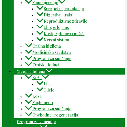
Samoliječenje
Srce, jetra, cirkulacija
Digestivni trakt
Reproduktivno zdravlje
Uho, grlo, nos
Kosti, zglobovi i mišići
Nervni sistem
Oralna higijena
Medicinska sredstva
Program za sunčanje
Erotski dodaci
Njega i higijena
Koža
Lice
Tijelo
Kosa
Suplementi
Program za sunčanje
Opekotine i regeneracija
Program za sunčanje