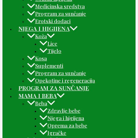
Medicinska sredstva
Program za sunčanje
Erotski dodaci
NJEGA I HIGIJENA
Koža
Lice
Tijelo
Kosa
Suplementi
Program za sunčanje
Opekotine i regeneracija
PROGRAM ZA SUNČANJE
MAMA I BEBA
Beba
Zdravlje bebe
Njega i higijena
Oprema za bebe
Igračke