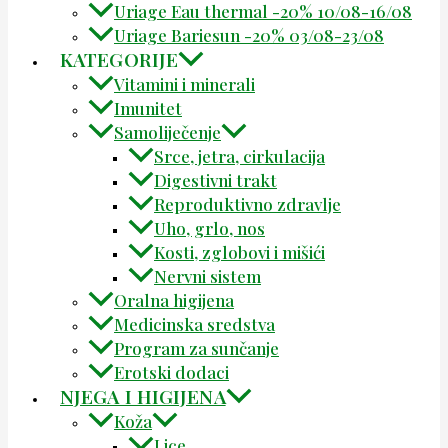
Uriage Eau thermal -20% 10/08-16/08
Uriage Bariesun -20% 03/08-23/08
KATEGORIJE
Vitamini i minerali
Imunitet
Samoliječenje
Srce, jetra, cirkulacija
Digestivni trakt
Reproduktivno zdravlje
Uho, grlo, nos
Kosti, zglobovi i mišići
Nervni sistem
Oralna higijena
Medicinska sredstva
Program za sunčanje
Erotski dodaci
NJEGA I HIGIJENA
Koža
Lice