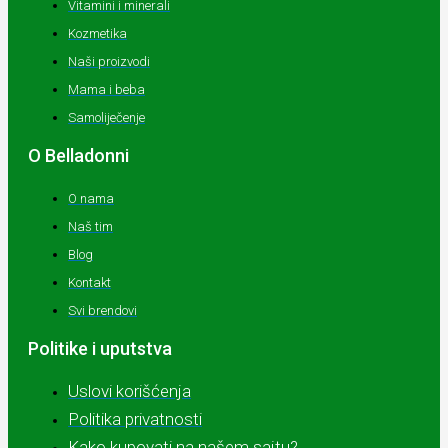
Vitamini i minerali
Kozmetika
Naši proizvodi
Mama i beba
Samoliječenje
O Belladonni
O nama
Naš tim
Blog
Kontakt
Svi brendovi
Politike i uputstva
Uslovi korišćenja
Politika privatnosti
Kako kupovati na našem sajtu?