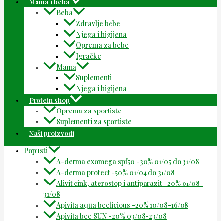
Mama i beba
Beba
Zdravlje bebe
Njega i higijena
Oprema za bebe
Igračke
Mama
Suplementi
Njega i higijena
Protein shop
Oprema za sportiste
Suplementi za sportiste
Naši proizvodi
Popusti
A-derma exomega spf50 -30% 01/05 do 31/08
A-derma protect -50% 01/04 do 31/08
Alivit cink, aterostop i antiparazit -20% 01/08-
31/08
Apivita aqua beelicious -20% 10/08-16/08
Apivita bee SUN -20% 03/08-23/08