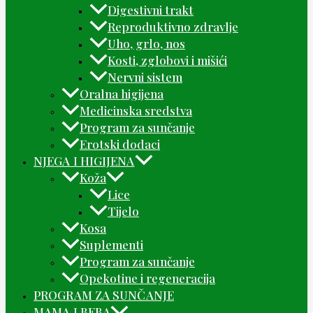
Digestivni trakt
Reproduktivno zdravlje
Uho, grlo, nos
Kosti, zglobovi i mišići
Nervni sistem
Oralna higijena
Medicinska sredstva
Program za sunčanje
Erotski dodaci
NJEGA I HIGIJENA
Koža
Lice
Tijelo
Kosa
Suplementi
Program za sunčanje
Opekotine i regeneracija
PROGRAM ZA SUNČANJE
MAMA I BEBA