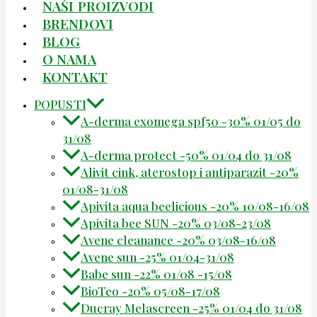
NAŠI PROIZVODI
BRENDOVI
BLOG
O NAMA
KONTAKT
POPUSTI
A-derma exomega spf50 -30% 01/05 do
31/08
A-derma protect -50% 01/04 do 31/08
Alivit cink, aterostop i antiparazit -20%
01/08-31/08
Apivita aqua beelicious -20% 10/08-16/08
Apivita bee SUN -20% 03/08-23/08
Avene cleanance -20% 03/08-16/08
Avene sun -25% 01/04-31/08
Babe sun -22% 01/08 -15/08
BioTeo -20% 05/08-17/08
Ducray Melascreen -25% 01/04 do 31/08