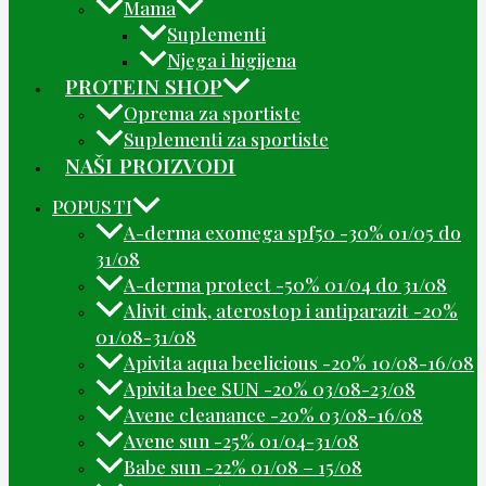
Mama
Suplementi
Njega i higijena
PROTEIN SHOP
Oprema za sportiste
Suplementi za sportiste
NAŠI PROIZVODI
POPUSTI
A-derma exomega spf50 -30% 01/05 do
31/08
A-derma protect -50% 01/04 do 31/08
Alivit cink, aterostop i antiparazit -20%
01/08-31/08
Apivita aqua beelicious -20% 10/08-16/08
Apivita bee SUN -20% 03/08-23/08
Avene cleanance -20% 03/08-16/08
Avene sun -25% 01/04-31/08
Babe sun -22% 01/08 – 15/08