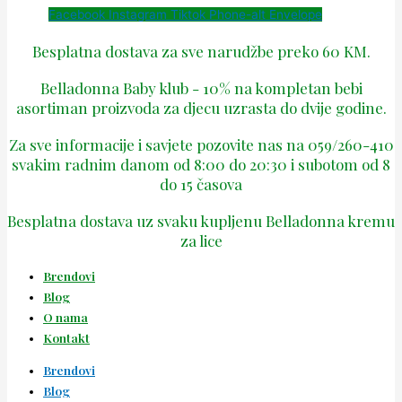
Facebook
Instagram
Tiktok
Phone-alt
Envelope
Besplatna dostava za sve narudžbe preko 60 KM.
Belladonna Baby klub - 10% na kompletan bebi
asortiman proizvoda za djecu uzrasta do dvije godine.
Za sve informacije i savjete pozovite nas na 059/260-410
svakim radnim danom od 8:00 do 20:30 i subotom od 8
do 15 časova
Besplatna dostava uz svaku kupljenu Belladonna kremu
za lice
Brendovi
Blog
O nama
Kontakt
Brendovi
Blog