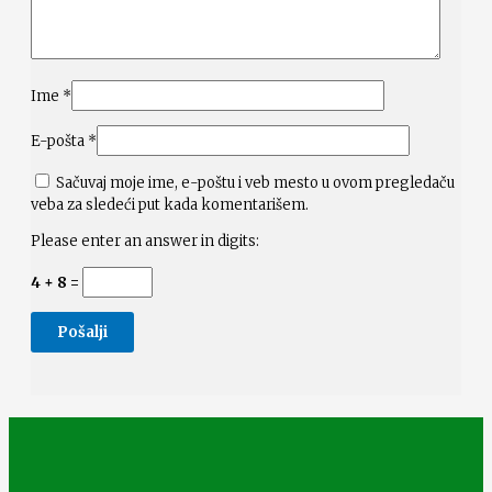
Ime
*
E-pošta
*
Sačuvaj moje ime, e-poštu i veb mesto u ovom pregledaču
veba za sledeći put kada komentarišem.
Please enter an answer in digits:
4 + 8 =