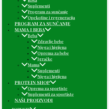
Suplementi
Program za sunčanje
Opekotine i regeneracija
PROGRAM ZA SUNČANJE
MAMA I BEBA
Beba
Zdravlje bebe
Njega i higijena
Oprema za bebe
Igračke
Mama
Suplementi
Njega i higijena
PROTEIN SHOP
Oprema za sportiste
Suplementi za sportiste
NAŠI PROIZVODI