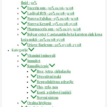
fluid -30%
Eucerin sun -30% 01/06-31/08
Ladival SUN -20% 01/08-31/08
Noreva Exfoliac -15% 01/08-31/08
Noreva Kerapil -15% 01/08-15/08
Pharmaceris sun -30% 01/05-31/08
Solgar ester C astaxantin beta karoten cink kosa
koža nokti -20% 01/08-15/08
Uriage Bariesun -20% 03/08-23/08
Kategorije
Vitamini i minerali
Imunitet
Samoliječenje
Srce, jetra, cirkulacija
Digestivni trakt
Reproduktivno zdravlje
Uho, grlo, nos
Kosti, zglobovi i mišići
Nervni sistem
Oralna higijena