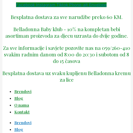
Facebook
Instagram
Tiktok
Phone-alt
Envelope
Besplatna dostava za sve narudžbe preko 60 KM.
Belladonna Baby klub - 10% na kompletan bebi
asortiman proizvoda za djecu uzrasta do dvije godine.
Za sve informacije i savjete pozovite nas na 059/260-410
svakim radnim danom od 8:00 do 20:30 i subotom od 8
do 15 časova
Besplatna dostava uz svaku kupljenu Belladonna kremu
za lice
Brendovi
Blog
O nama
Kontakt
Brendovi
Blog