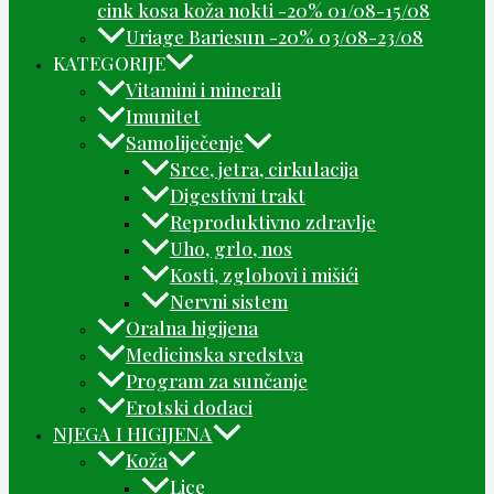
cink kosa koža nokti -20% 01/08-15/08
Uriage Bariesun -20% 03/08-23/08
KATEGORIJE
Vitamini i minerali
Imunitet
Samoliječenje
Srce, jetra, cirkulacija
Digestivni trakt
Reproduktivno zdravlje
Uho, grlo, nos
Kosti, zglobovi i mišići
Nervni sistem
Oralna higijena
Medicinska sredstva
Program za sunčanje
Erotski dodaci
NJEGA I HIGIJENA
Koža
Lice