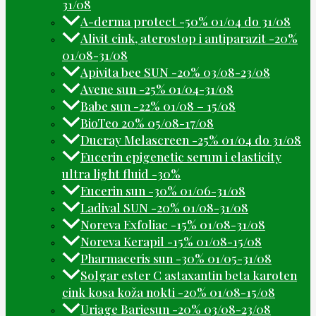
31/08
A-derma protect -50% 01/04 do 31/08
Alivit cink, aterostop i antiparazit -20%
01/08-31/08
Apivita bee SUN -20% 03/08-23/08
Avene sun -25% 01/04-31/08
Babe sun -22% 01/08 – 15/08
BioTeo 20% 05/08-17/08
Ducray Melascreen -25% 01/04 do 31/08
Eucerin epigenetic serum i elasticity
ultra light fluid -30%
Eucerin sun -30% 01/06-31/08
Ladival SUN -20% 01/08-31/08
Noreva Exfoliac -15% 01/08-31/08
Noreva Kerapil -15% 01/08-15/08
Pharmaceris sun -30% 01/05-31/08
Solgar ester C astaxantin beta karoten
cink kosa koža nokti -20% 01/08-15/08
Uriage Bariesun -20% 03/08-23/08