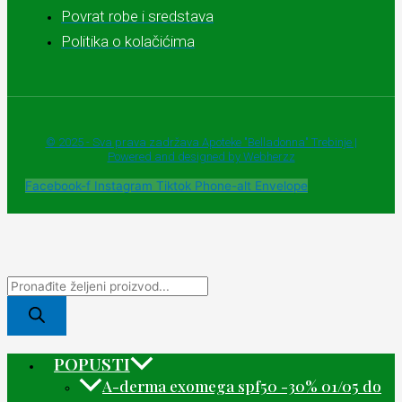
Povrat robe i sredstava
Politika o kolačićima
© 2025 - Sva prava zadržava Apoteke "Belladonna" Trebinje |
Powered and designed by Webherzz
Facebook-f
Instagram
Tiktok
Phone-alt
Envelope
POPUSTI
A-derma exomega spf50 -30% 01/05 do