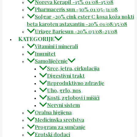
Noreva Kerapil -15% 01/08-15/08
Pharmaceris sun -30% 01/05-31/08
Solgar -20% cink ester C kosa koža nokti
beta karoten astaxantin -20% 01/08/15/08
Uriage Bariesun -20% 03/08-23/08
KATEGORIJE
Vitamini i minerali
Imunitet
Samoliječenje
Srce, jetra, cirkulacija
Digestivni trakt
Reproduktivno zdravlje
Uho, grlo, nos
Kosti, zglobovi i mišići
Nervni sistem
Oralna higijena
Medicinska sredstva
Program za sunčanje
Erotski dodaci