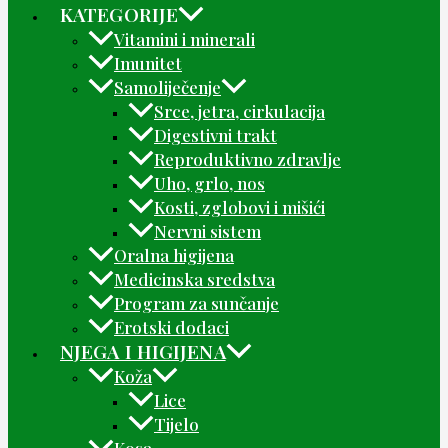
KATEGORIJE
Vitamini i minerali
Imunitet
Samoliječenje
Srce, jetra, cirkulacija
Digestivni trakt
Reproduktivno zdravlje
Uho, grlo, nos
Kosti, zglobovi i mišići
Nervni sistem
Oralna higijena
Medicinska sredstva
Program za sunčanje
Erotski dodaci
NJEGA I HIGIJENA
Koža
Lice
Tijelo
Kosa