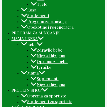
Tijelo
Kosa
Suplementi
Program za sunčanje
Opekotine i regeneracija
PROGRAM ZA SUNČANJE
MAMA I BEBA
Beba
Zdravlje bebe
Njega i higijena
Oprema za bebe
Igračke
Mama
Suplementi
Njega i higijena
PROTEIN SHOP
Oprema za sportiste
Suplementi za sportiste