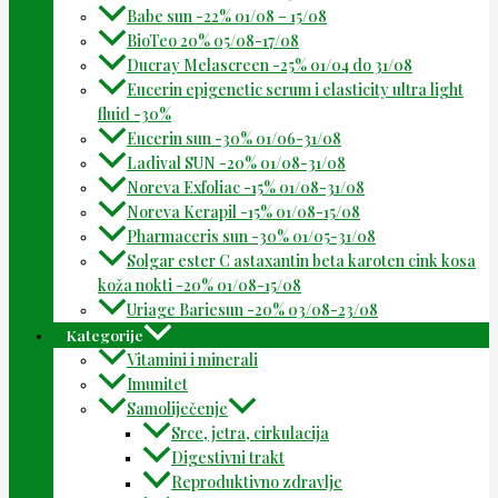
Babe sun -22% 01/08 – 15/08
BioTeo 20% 05/08-17/08
Ducray Melascreen -25% 01/04 do 31/08
Eucerin epigenetic serum i elasticity ultra light
fluid -30%
Eucerin sun -30% 01/06-31/08
Ladival SUN -20% 01/08-31/08
Noreva Exfoliac -15% 01/08-31/08
Noreva Kerapil -15% 01/08-15/08
Pharmaceris sun -30% 01/05-31/08
Solgar ester C astaxantin beta karoten cink kosa
koža nokti -20% 01/08-15/08
Uriage Bariesun -20% 03/08-23/08
Kategorije
Vitamini i minerali
Imunitet
Samoliječenje
Srce, jetra, cirkulacija
Digestivni trakt
Reproduktivno zdravlje