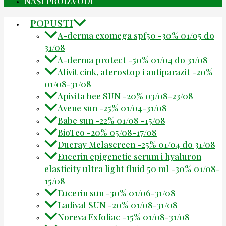
NAŠI PROIZVODI
POPUSTI
A-derma exomega spf50 -30% 01/05 do
31/08
A-derma protect -50% 01/04 do 31/08
Alivit cink, aterostop i antiparazit -20%
01/08-31/08
Apivita bee SUN -20% 03/08-23/08
Avene sun -25% 01/04-31/08
Babe sun -22% 01/08 -15/08
BioTeo -20% 05/08-17/08
Ducray Melascreen -25% 01/04 do 31/08
Eucerin epigenetic serum i hyaluron
elasticity ultra light fluid 50 ml -30% 01/08-
15/08
Eucerin sun -30% 01/06-31/08
Ladival SUN -20% 01/08-31/08
Noreva Exfoliac -15% 01/08-31/08