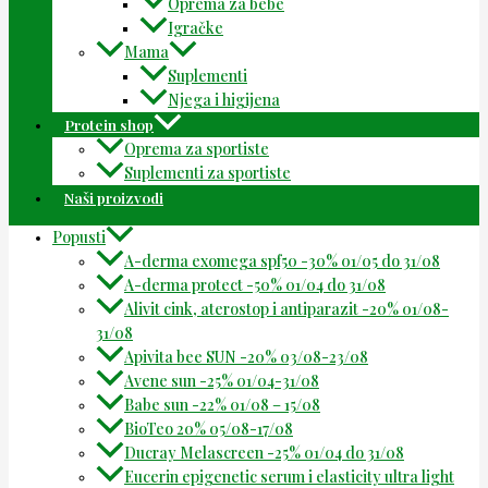
Oprema za bebe
Igračke
Mama
Suplementi
Njega i higijena
Protein shop
Oprema za sportiste
Suplementi za sportiste
Naši proizvodi
Popusti
A-derma exomega spf50 -30% 01/05 do 31/08
A-derma protect -50% 01/04 do 31/08
Alivit cink, aterostop i antiparazit -20% 01/08-
31/08
Apivita bee SUN -20% 03/08-23/08
Avene sun -25% 01/04-31/08
Babe sun -22% 01/08 – 15/08
BioTeo 20% 05/08-17/08
Ducray Melascreen -25% 01/04 do 31/08
Eucerin epigenetic serum i elasticity ultra light