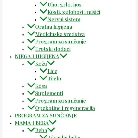
Uho, grlo, nos
Kosti, zglobovi i mišići
Nervni sistem
Oralna higijena
Medicinska sredstva
Program za sunčanje
Erotski dodaci
NJEGA I HIGIJENA
Koža
Lice
Tijelo
Kosa
Suplementi
Program za sunčanje
Opekotine i regeneracija
PROGRAM ZA SUNČANJE
MAMA I BEBA
Beba
Zdravlje bebe