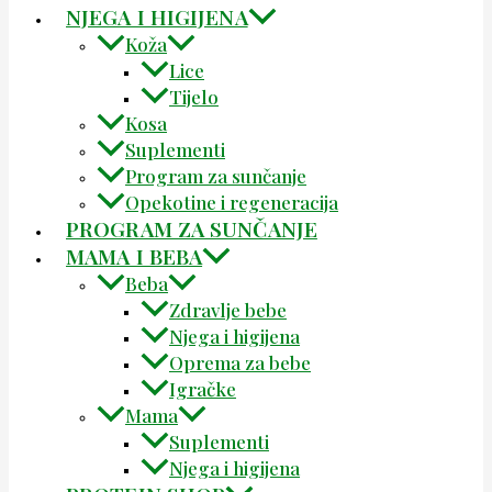
NJEGA I HIGIJENA
Koža
Lice
Tijelo
Kosa
Suplementi
Program za sunčanje
Opekotine i regeneracija
PROGRAM ZA SUNČANJE
MAMA I BEBA
Beba
Zdravlje bebe
Njega i higijena
Oprema za bebe
Igračke
Mama
Suplementi
Njega i higijena