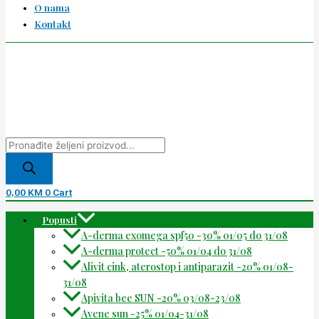
O nama
Kontakt
0,00
KM
0
Cart
Popusti
A-derma exomega spf50 -30% 01/05 do 31/08
A-derma protect -50% 01/04 do 31/08
Alivit cink, aterostop i antiparazit -20% 01/08-
31/08
Apivita bee SUN -20% 03/08-23/08
Avene sun -25% 01/04-31/08