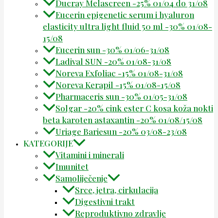
Ducray Melascreen -25% 01/04 do 31/08
Eucerin epigenetic serum i hyaluron
elasticity ultra light fluid 50 ml -30% 01/08-
15/08
Eucerin sun -30% 01/06-31/08
Ladival SUN -20% 01/08-31/08
Noreva Exfoliac -15% 01/08-31/08
Noreva Kerapil -15% 01/08-15/08
Pharmaceris sun -30% 01/05-31/08
Solgar -20% cink ester C kosa koža nokti
beta karoten astaxantin -20% 01/08/15/08
Uriage Bariesun -20% 03/08-23/08
KATEGORIJE
Vitamini i minerali
Imunitet
Samoliječenje
Srce, jetra, cirkulacija
Digestivni trakt
Reproduktivno zdravlje