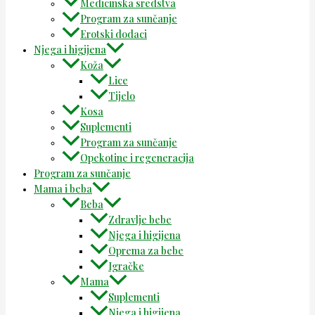
Medicinska sredstva
Program za sunčanje
Erotski dodaci
Njega i higijena
Koža
Lice
Tijelo
Kosa
Suplementi
Program za sunčanje
Opekotine i regeneracija
Program za sunčanje
Mama i beba
Beba
Zdravlje bebe
Njega i higijena
Oprema za bebe
Igračke
Mama
Suplementi
Njega i higijena