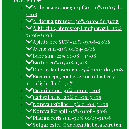
POPUSTI
A-derma exomega spf50 -30% 01/05 do
31/08
A-derma protect -50% 01/04 do 31/08
Alivit cink, aterostop i antiparazit -20%
01/08-31/08
Apivita bee SUN -20% 03/08-23/08
Avene sun -25% 01/04-31/08
Babe sun -22% 01/08 – 15/08
BioTeo 20% 05/08-17/08
Ducray Melascreen -25% 01/04 do 31/08
Eucerin epigenetic serum i elasticity
ultra light fluid -30%
Eucerin sun -30% 01/06-31/08
Ladival SUN -20% 01/08-31/08
Noreva Exfoliac -15% 01/08-31/08
Noreva Kerapil -15% 01/08-15/08
Pharmaceris sun -30% 01/05-31/08
Solgar ester C astaxantin beta karoten