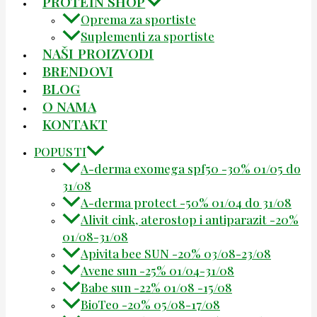
PROTEIN SHOP
Oprema za sportiste
Suplementi za sportiste
NAŠI PROIZVODI
BRENDOVI
BLOG
O NAMA
KONTAKT
POPUSTI
A-derma exomega spf50 -30% 01/05 do
31/08
A-derma protect -50% 01/04 do 31/08
Alivit cink, aterostop i antiparazit -20%
01/08-31/08
Apivita bee SUN -20% 03/08-23/08
Avene sun -25% 01/04-31/08
Babe sun -22% 01/08 -15/08
BioTeo -20% 05/08-17/08