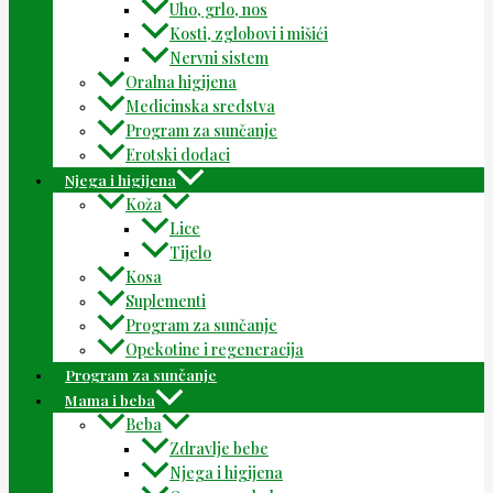
Uho, grlo, nos
Kosti, zglobovi i mišići
Nervni sistem
Oralna higijena
Medicinska sredstva
Program za sunčanje
Erotski dodaci
Njega i higijena
Koža
Lice
Tijelo
Kosa
Suplementi
Program za sunčanje
Opekotine i regeneracija
Program za sunčanje
Mama i beba
Beba
Zdravlje bebe
Njega i higijena