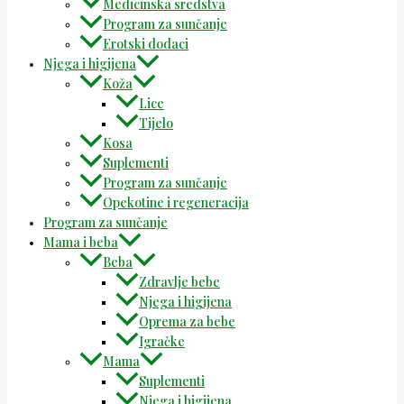
Medicinska sredstva
Program za sunčanje
Erotski dodaci
Njega i higijena
Koža
Lice
Tijelo
Kosa
Suplementi
Program za sunčanje
Opekotine i regeneracija
Program za sunčanje
Mama i beba
Beba
Zdravlje bebe
Njega i higijena
Oprema za bebe
Igračke
Mama
Suplementi
Njega i higijena