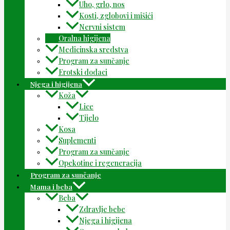
Uho, grlo, nos
Kosti, zglobovi i mišići
Nervni sistem
Oralna higijena
Medicinska sredstva
Program za sunčanje
Erotski dodaci
Njega i higijena
Koža
Lice
Tijelo
Kosa
Suplementi
Program za sunčanje
Opekotine i regeneracija
Program za sunčanje
Mama i beba
Beba
Zdravlje bebe
Njega i higijena