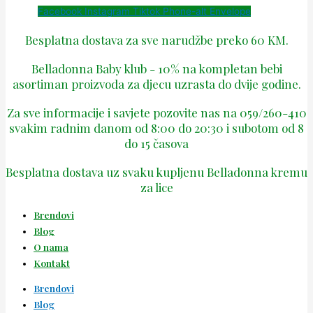
Facebook
Instagram
Tiktok
Phone-alt
Envelope
Besplatna dostava za sve narudžbe preko 60 KM.
Belladonna Baby klub - 10% na kompletan bebi
asortiman proizvoda za djecu uzrasta do dvije godine.
Za sve informacije i savjete pozovite nas na 059/260-410
svakim radnim danom od 8:00 do 20:30 i subotom od 8
do 15 časova
Besplatna dostava uz svaku kupljenu Belladonna kremu
za lice
Brendovi
Blog
O nama
Kontakt
Brendovi
Blog