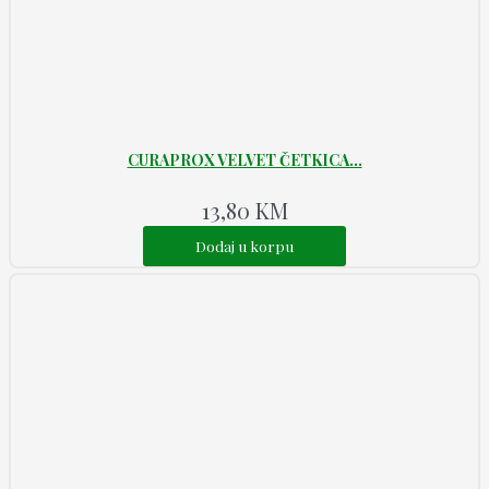
CURAPROX VELVET ČETKICA...
13,80
KM
Dodaj u korpu