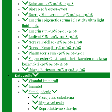
Babe sun -22% 01/08 – 15/08
BioTeo 20% 05/08-17/08
Ducray Melascreen -25% 01/04 do 31/08
Eucerin epigenetic serum i elasticity ultra light
fluid -30%
Eucerin sun -30% 01/06-31/08
Ladival SUN -20% 01/08-31/08
Noreva Exfoliac -15% 01/08-31/08
Noreva Kerapil -15% 01/08-15/08
Pharmaceris sun -30% 01/05-31/08
Solgar ester C astaxantin beta karoten cink kosa
koža nokti -20% 01/08-15/08
Uriage Bariesun -20% 03/08-23/08
Kategorije
Vitamini i minerali
Imunitet
Samoliječenje
Srce, jetra, cirkulacija
Digestivni trakt
Reproduktivno zdravlje