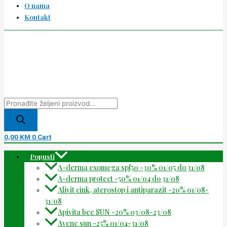
O nama
Kontakt
0,00
KM
0
Cart
Popusti
A-derma exomega spf50 -30% 01/05 do 31/08
A-derma protect -50% 01/04 do 31/08
Alivit cink, aterostop i antiparazit -20% 01/08-
31/08
Apivita bee SUN -20% 03/08-23/08
Avene sun -25% 01/04-31/08