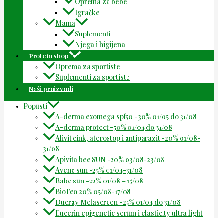
Oprema za bebe
Igračke
Mama
Suplementi
Njega i higijena
Protein shop
Oprema za sportiste
Suplementi za sportiste
Naši proizvodi
Popusti
A-derma exomega spf50 -30% 01/05 do 31/08
A-derma protect -50% 01/04 do 31/08
Alivit cink, aterostop i antiparazit -20% 01/08-
31/08
Apivita bee SUN -20% 03/08-23/08
Avene sun -25% 01/04-31/08
Babe sun -22% 01/08 – 15/08
BioTeo 20% 05/08-17/08
Ducray Melascreen -25% 01/04 do 31/08
Eucerin epigenetic serum i elasticity ultra light