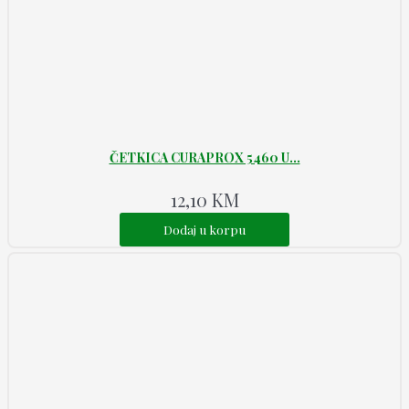
ČETKICA CURAPROX 5460 U...
12,10
KM
Dodaj u korpu