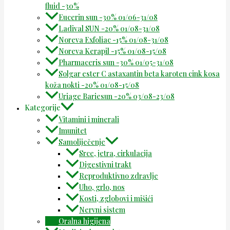
fluid -30%
Eucerin sun -30% 01/06-31/08
Ladival SUN -20% 01/08-31/08
Noreva Exfoliac -15% 01/08-31/08
Noreva Kerapil -15% 01/08-15/08
Pharmaceris sun -30% 01/05-31/08
Solgar ester C astaxantin beta karoten cink kosa
koža nokti -20% 01/08-15/08
Uriage Bariesun -20% 03/08-23/08
Kategorije
Vitamini i minerali
Imunitet
Samoliječenje
Srce, jetra, cirkulacija
Digestivni trakt
Reproduktivno zdravlje
Uho, grlo, nos
Kosti, zglobovi i mišići
Nervni sistem
Oralna higijena