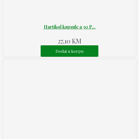
Hartikol kapsule a 30 P...
27,10
KM
Dodaj u korpu