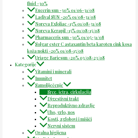
fluid -30%
Eucerin sun -30% 01/06-31/08
Ladival SUN -20% 01/08-31/08
Noreva Exfoliac -15% 01/08-31/08
Noreva Kerapil -15% 01/08-15/08
Pharmaceris sun -30% 01/05-31/08
Solgar ester C astaxantin beta karoten cink kosa
koža nokti -20% 01/08-15/08
Uriage Bariesun -20% 03/08-23/08
Kategorije
Vitamini i minerali
Imunitet
Samoliječenje
Srce, jetra, cirkulacija
Digestivni trakt
Reproduktivno zdravlje
Uho, grlo, nos
Kosti, zglobovi i mišići
Nervni sistem
Oralna higijena