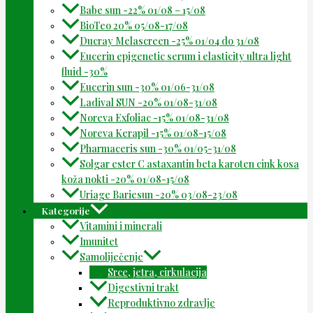
Babe sun -22% 01/08 – 15/08
BioTeo 20% 05/08-17/08
Ducray Melascreen -25% 01/04 do 31/08
Eucerin epigenetic serum i elasticity ultra light
fluid -30%
Eucerin sun -30% 01/06-31/08
Ladival SUN -20% 01/08-31/08
Noreva Exfoliac -15% 01/08-31/08
Noreva Kerapil -15% 01/08-15/08
Pharmaceris sun -30% 01/05-31/08
Solgar ester C astaxantin beta karoten cink kosa
koža nokti -20% 01/08-15/08
Uriage Bariesun -20% 03/08-23/08
Kategorije
Vitamini i minerali
Imunitet
Samoliječenje
Srce, jetra, cirkulacija
Digestivni trakt
Reproduktivno zdravlje