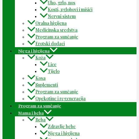
Uho, grlo, nos
Kosti, zglobovi i mišići
Nervni sistem
Oralna higijena
Medicinska sredstva
Program za sunčanje
Erotski dodaci
Njega i higijena
Koža
Lice
Tijelo
Kosa
Suplementi
Program za sunčanje
Opekotine i regeneracija
Program za sunčanje
Mama i beba
Beba
Zdravlje bebe
Njega i higijena