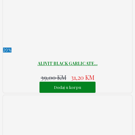
20%
ALIVIT BLACK GARLIC ATE...
39,00
KM
31,20
KM
Dodaj u korpu