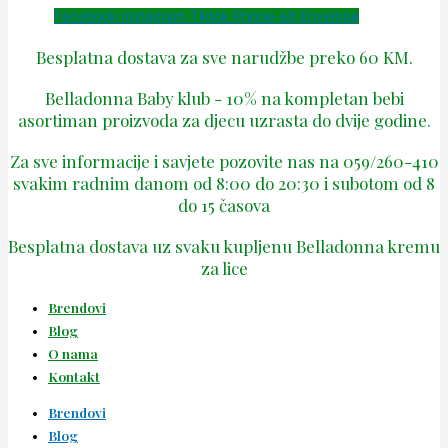
Facebook
Instagram
Tiktok
Phone-alt
Envelope
Besplatna dostava za sve narudžbe preko 60 KM.
Belladonna Baby klub - 10% na kompletan bebi
asortiman proizvoda za djecu uzrasta do dvije godine.
Za sve informacije i savjete pozovite nas na 059/260-410
svakim radnim danom od 8:00 do 20:30 i subotom od 8
do 15 časova
Besplatna dostava uz svaku kupljenu Belladonna kremu
za lice
Brendovi
Blog
O nama
Kontakt
Brendovi
Blog