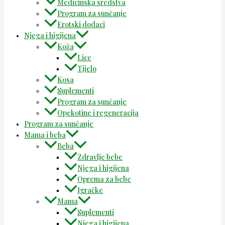
Medicinska sredstva
Program za sunčanje
Erotski dodaci
Njega i higijena
Koža
Lice
Tijelo
Kosa
Suplementi
Program za sunčanje
Opekotine i regeneracija
Program za sunčanje
Mama i beba
Beba
Zdravlje bebe
Njega i higijena
Oprema za bebe
Igračke
Mama
Suplementi
Njega i higijena