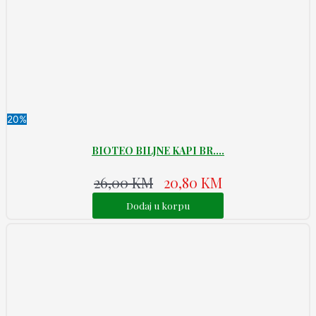
20%
BIOTEO BILJNE KAPI BR....
26,00
KM
20,80
KM
Dodaj u korpu