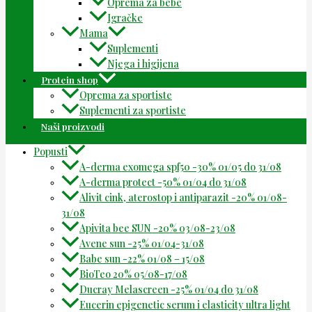
Oprema za bebe
Igračke
Mama
Suplementi
Njega i higijena
Protein shop
Oprema za sportiste
Suplementi za sportiste
Naši proizvodi
Popusti
A-derma exomega spf50 -30% 01/05 do 31/08
A-derma protect -50% 01/04 do 31/08
Alivit cink, aterostop i antiparazit -20% 01/08-
31/08
Apivita bee SUN -20% 03/08-23/08
Avene sun -25% 01/04-31/08
Babe sun -22% 01/08 – 15/08
BioTeo 20% 05/08-17/08
Ducray Melascreen -25% 01/04 do 31/08
Eucerin epigenetic serum i elasticity ultra light