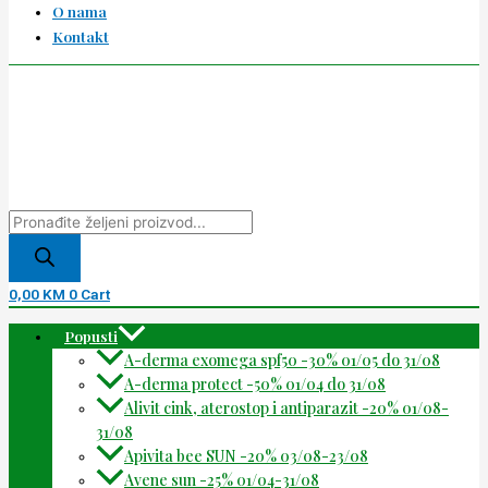
O nama
Kontakt
0,00
KM
0
Cart
Popusti
A-derma exomega spf50 -30% 01/05 do 31/08
A-derma protect -50% 01/04 do 31/08
Alivit cink, aterostop i antiparazit -20% 01/08-
31/08
Apivita bee SUN -20% 03/08-23/08
Avene sun -25% 01/04-31/08