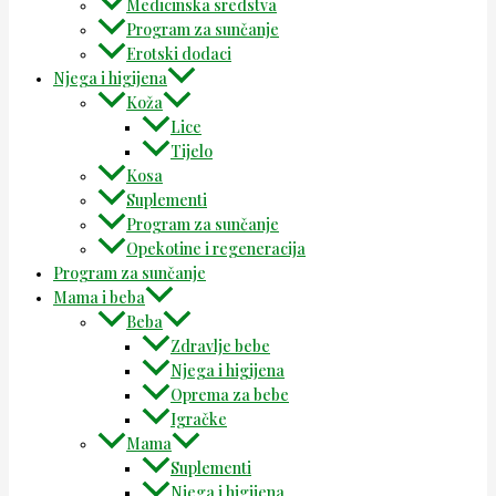
Medicinska sredstva
Program za sunčanje
Erotski dodaci
Njega i higijena
Koža
Lice
Tijelo
Kosa
Suplementi
Program za sunčanje
Opekotine i regeneracija
Program za sunčanje
Mama i beba
Beba
Zdravlje bebe
Njega i higijena
Oprema za bebe
Igračke
Mama
Suplementi
Njega i higijena