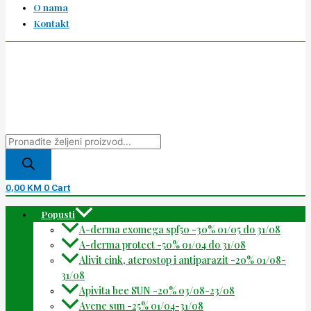
O nama
Kontakt
0,00
KM
0
Cart
Popusti
A-derma exomega spf50 -30% 01/05 do 31/08
A-derma protect -50% 01/04 do 31/08
Alivit cink, aterostop i antiparazit -20% 01/08-
31/08
Apivita bee SUN -20% 03/08-23/08
Avene sun -25% 01/04-31/08