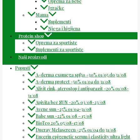
Oprema za bebe
Igračke
Mama
Suplementi
Njega i higijena
Protein shop
Oprema za sportiste
Suplementi za sportiste
Naši proizvodi
Popusti
A-derma exomega spf50 -30% 01/05 do 31/08
A-derma protect -50% 01/04 do 31/08
Alivit cink, aterostop i antiparazit -20% 01/08-
31/08
Apivita bee SUN -20% 03/08-23/08
Avene sun -25% 01/04-31/08
Babe sun -22% 01/08 – 15/08
BioTeo 20% 05/08-17/08
Ducray Melascreen -25% 01/04 do 31/08
Eucerin epigenetic serum i elasticity ultra light