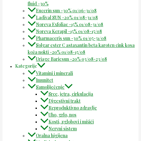
fluid -30%
Eucerin sun -30% 01/06-31/08
Ladival SUN -20% 01/08-31/08
Noreva Exfoliac -15% 01/08-31/08
Noreva Kerapil -15% 01/08-15/08
Pharmaceris sun -30% 01/05-31/08
Solgar ester C astaxantin beta karoten cink kosa
koža nokti -20% 01/08-15/08
Uriage Bariesun -20% 03/08-23/08
Kategorije
Vitamini i minerali
Imunitet
Samoliječenje
Srce, jetra, cirkulacija
Digestivni trakt
Reproduktivno zdravlje
Uho, grlo, nos
Kosti, zglobovi i mišići
Nervni sistem
Oralna higijena