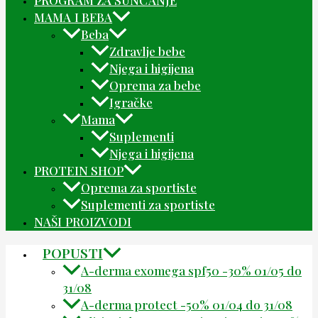
PROGRAM ZA SUNČANJE
MAMA I BEBA
Beba
Zdravlje bebe
Njega i higijena
Oprema za bebe
Igračke
Mama
Suplementi
Njega i higijena
PROTEIN SHOP
Oprema za sportiste
Suplementi za sportiste
NAŠI PROIZVODI
POPUSTI
A-derma exomega spf50 -30% 01/05 do
31/08
A-derma protect -50% 01/04 do 31/08