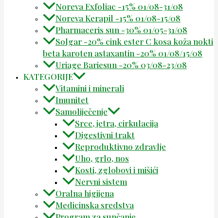
Noreva Exfoliac -15% 01/08-31/08
Noreva Kerapil -15% 01/08-15/08
Pharmaceris sun -30% 01/05-31/08
Solgar -20% cink ester C kosa koža nokti
beta karoten astaxantin -20% 01/08/15/08
Uriage Bariesun -20% 03/08-23/08
KATEGORIJE
Vitamini i minerali
Imunitet
Samoliječenje
Srce, jetra, cirkulacija
Digestivni trakt
Reproduktivno zdravlje
Uho, grlo, nos
Kosti, zglobovi i mišići
Nervni sistem
Oralna higijena
Medicinska sredstva
Program za sunčanje