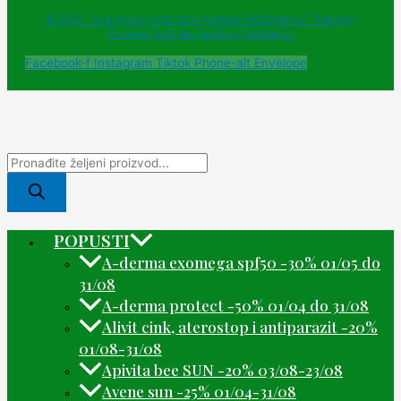
© 2025 - Sva prava zadržava Apoteke "Belladonna" Trebinje |
Powered and designed by Webherzz
Facebook-f
Instagram
Tiktok
Phone-alt
Envelope
POPUSTI
A-derma exomega spf50 -30% 01/05 do
31/08
A-derma protect -50% 01/04 do 31/08
Alivit cink, aterostop i antiparazit -20%
01/08-31/08
Apivita bee SUN -20% 03/08-23/08
Avene sun -25% 01/04-31/08