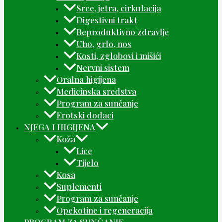
Srce, jetra, cirkulacija
Digestivni trakt
Reproduktivno zdravlje
Uho, grlo, nos
Kosti, zglobovi i mišići
Nervni sistem
Oralna higijena
Medicinska sredstva
Program za sunčanje
Erotski dodaci
NJEGA I HIGIJENA
Koža
Lice
Tijelo
Kosa
Suplementi
Program za sunčanje
Opekotine i regeneracija