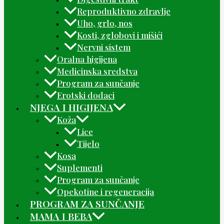
Reproduktivno zdravlje
Uho, grlo, nos
Kosti, zglobovi i mišići
Nervni sistem
Oralna higijena
Medicinska sredstva
Program za sunčanje
Erotski dodaci
NJEGA I HIGIJENA
Koža
Lice
Tijelo
Kosa
Suplementi
Program za sunčanje
Opekotine i regeneracija
PROGRAM ZA SUNČANJE
MAMA I BEBA