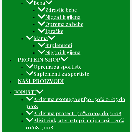
Beba
Zdravlje bebe
Njega i higijena
Oprema za bebe
Igračke
Mama
Suplementi
Njega i higijena
PROTEIN SHOP
Oprema za sportiste
Suplementi za sportiste
NAŠI PROIZVODI
POPUSTI
A-derma exomega spf50 -30% 01/05 do
31/08
A-derma protect -50% 01/04 do 31/08
Alivit cink, aterostop i antiparazit -20%
01/08-31/08