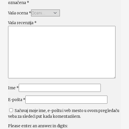
označena
*
Vaša ocena
*
Vaša recenzija
*
Ime
*
E-pošta
*
Sačuvaj moje ime, e-poštu i veb mesto u ovom pregledaču
veba za sledeći put kada komentarišem.
Please enter an answer in digits: