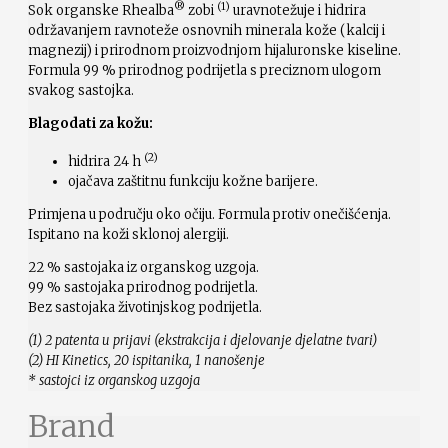
®
(1)
Sok organske Rhealba
zobi
uravnotežuje i hidrira
održavanjem ravnoteže osnovnih minerala kože (kalcij i
magnezij) i prirodnom proizvodnjom hijaluronske kiseline.
Formula 99 % prirodnog podrijetla s preciznom ulogom
svakog sastojka.
Blagodati za kožu:
(2)
hidrira 24 h
ojačava zaštitnu funkciju kožne barijere.
Primjena u području oko očiju. Formula protiv onečišćenja.
Ispitano na koži sklonoj alergiji.
22 % sastojaka iz organskog uzgoja.
99 % sastojaka prirodnog podrijetla.
Bez sastojaka životinjskog podrijetla.
(1) 2 patenta u prijavi (ekstrakcija i djelovanje djelatne tvari)
(2) HI Kinetics, 20 ispitanika, 1 nanošenje
* sastojci iz organskog uzgoja
Brand