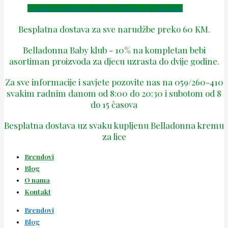
Facebook
Instagram
Tiktok
Phone-alt
Envelope
Besplatna dostava za sve narudžbe preko 60 KM.
Belladonna Baby klub - 10% na kompletan bebi
asortiman proizvoda za djecu uzrasta do dvije godine.
Za sve informacije i savjete pozovite nas na 059/260-410
svakim radnim danom od 8:00 do 20:30 i subotom od 8
do 15 časova
Besplatna dostava uz svaku kupljenu Belladonna kremu
za lice
Brendovi
Blog
O nama
Kontakt
Brendovi
Blog