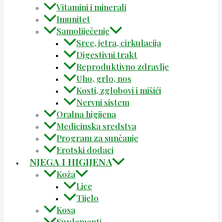
Vitamini i minerali
Imunitet
Samoliječenje
Srce, jetra, cirkulacija
Digestivni trakt
Reproduktivno zdravlje
Uho, grlo, nos
Kosti, zglobovi i mišići
Nervni sistem
Oralna higijena
Medicinska sredstva
Program za sunčanje
Erotski dodaci
NJEGA I HIGIJENA
Koža
Lice
Tijelo
Kosa
Suplementi