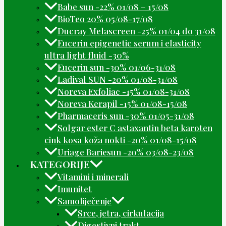
Babe sun -22% 01/08 – 15/08
BioTeo 20% 05/08-17/08
Ducray Melascreen -25% 01/04 do 31/08
Eucerin epigenetic serum i elasticity
ultra light fluid -30%
Eucerin sun -30% 01/06-31/08
Ladival SUN -20% 01/08-31/08
Noreva Exfoliac -15% 01/08-31/08
Noreva Kerapil -15% 01/08-15/08
Pharmaceris sun -30% 01/05-31/08
Solgar ester C astaxantin beta karoten
cink kosa koža nokti -20% 01/08-15/08
Uriage Bariesun -20% 03/08-23/08
KATEGORIJE
Vitamini i minerali
Imunitet
Samoliječenje
Srce, jetra, cirkulacija
Digestivni trakt