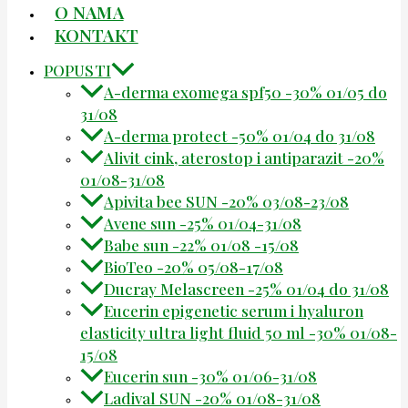
O NAMA
KONTAKT
POPUSTI
A-derma exomega spf50 -30% 01/05 do
31/08
A-derma protect -50% 01/04 do 31/08
Alivit cink, aterostop i antiparazit -20%
01/08-31/08
Apivita bee SUN -20% 03/08-23/08
Avene sun -25% 01/04-31/08
Babe sun -22% 01/08 -15/08
BioTeo -20% 05/08-17/08
Ducray Melascreen -25% 01/04 do 31/08
Eucerin epigenetic serum i hyaluron
elasticity ultra light fluid 50 ml -30% 01/08-
15/08
Eucerin sun -30% 01/06-31/08
Ladival SUN -20% 01/08-31/08