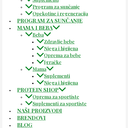
Program za sunčanje
Opekotine i regeneracija
PROGRAM ZA SUNČANJE
MAMA I BEBA
Beba
Zdravlje bebe
Njega i higijena
Oprema za bebe
Igračke
Mama
Suplementi
Njega i higijena
PROTEIN SHOP
Oprema za sportiste
Suplementi za sportiste
NAŠI PROIZVODI
BRENDOVI
BLOG