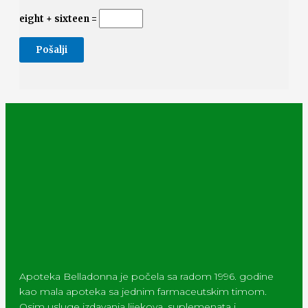
eight + sixteen =
Apoteka Belladonna je počela sa radom 1996. godine
kao mala apoteka sa jednim farmaceutskim timom.
Osim usluge izdavanja lijekova, suplemenata i