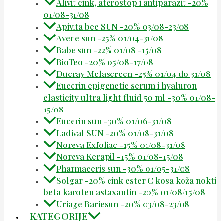
Alivit cink, aterostop i antiparazit -20%
01/08-31/08
Apivita bee SUN -20% 03/08-23/08
Avene sun -25% 01/04-31/08
Babe sun -22% 01/08 -15/08
BioTeo -20% 05/08-17/08
Ducray Melascreen -25% 01/04 do 31/08
Eucerin epigenetic serum i hyaluron
elasticity ultra light fluid 50 ml -30% 01/08-
15/08
Eucerin sun -30% 01/06-31/08
Ladival SUN -20% 01/08-31/08
Noreva Exfoliac -15% 01/08-31/08
Noreva Kerapil -15% 01/08-15/08
Pharmaceris sun -30% 01/05-31/08
Solgar -20% cink ester C kosa koža nokti
beta karoten astaxantin -20% 01/08/15/08
Uriage Bariesun -20% 03/08-23/08
KATEGORIJE