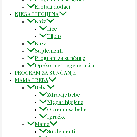
Erotski dodaci
NJEGA I HIGIJENA
Koža
Lice
Tijelo
Kosa
Suplementi
Program za sunčanje
Opekotine i regeneracija
PROGRAM ZA SUNČANJE
MAMA I BEBA
Beba
Zdravlje bebe
Njega i higijena
Oprema za bebe
Igračke
Mama
Suplementi