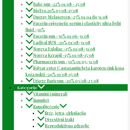
Babe sun -22% 01/08 – 15/08
BioTeo 20% 05/08-17/08
Ducray Melascreen -25% 01/04 do 31/08
Eucerin epigenetic serum i elasticity ultra light
fluid -30%
Eucerin sun -30% 01/06-31/08
Ladival SUN -20% 01/08-31/08
Noreva Exfoliac -15% 01/08-31/08
Noreva Kerapil -15% 01/08-15/08
Pharmaceris sun -30% 01/05-31/08
Solgar ester C astaxantin beta karoten cink kosa
koža nokti -20% 01/08-15/08
Uriage Bariesun -20% 03/08-23/08
Kategorije
Vitamini i minerali
Imunitet
Samoliječenje
Srce, jetra, cirkulacija
Digestivni trakt
Reproduktivno zdravlje