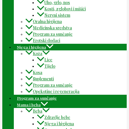
Uho, grlo, nos
Kosti, zglobovi i mišići
Nervni sistem
Oralna higijena
Medicinska sredstva
Program za sunčanje
Erotski dodaci
Njega i higijena
Koža
Lice
Tijelo
Kosa
Suplementi
Program za sunčanje
Opekotine i regeneracija
Program za sunčanje
Mama i beba
Beba
Zdravlje bebe
Njega i higijena