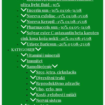
ultra light fluid -30%
Eucerin sun -30% 01/06-31/08
Noreva exfoliac -15% 01/08-15/08
Noreva Kerapil -15% 01/08-15/08
Pharmaceris sun -30% 01/05-31/08
Solgar ester C astaxantin beta karoten
cink kosa koža nokti -20% 01/08-15/08
Uriage Bariesun -20% 03/08-23/08
KATEGORIJE
Vitamini i minerali
Imunitet
Samoliječenje
Srce, jetra, cirkulacija
Digestivni trakt
Reproduktivno zdravlje
Uho, grlo, nos
Kosti, zglobovi i mišići
Nervni sistem