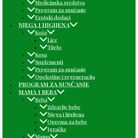
Medicinska sredstva
Program za sunčanje
Erotski dodaci
NJEGA I HIGIJENA
Koža
Lice
Tijelo
Kosa
Suplementi
Program za sunčanje
Opekotine i regeneracija
PROGRAM ZA SUNČANJE
MAMA I BEBA
Beba
Zdravlje bebe
Njega i higijena
Oprema za bebe
Igračke
Mama