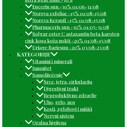
Eucerin sun -30% 01/06-31/08
Noreva exfoliac -15% 01/08-15/08
Noreva Kerapil -15% 01/08-15/08
Pharmaceris sun -30% 01/05-31/08
Solgar ester C astaxantin beta karoten
cink kosa koža nokti -20% 01/08-15/08
Uriage Bariesun -20% 03/08-23/08
KATEGORIJE
Vitamini i minerali
Imunitet
Samoliječenje
Srce, jetra, cirkulacija
Digestivni trakt
Reproduktivno zdravlje
Uho, grlo, nos
Kosti, zglobovi i mišići
Nervni sistem
Oralna higijena