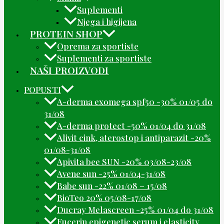
Suplementi
Njega i higijena
PROTEIN SHOP
Oprema za sportiste
Suplementi za sportiste
NAŠI PROIZVODI
POPUSTI
A-derma exomega spf50 -30% 01/05 do
31/08
A-derma protect -50% 01/04 do 31/08
Alivit cink, aterostop i antiparazit -20%
01/08-31/08
Apivita bee SUN -20% 03/08-23/08
Avene sun -25% 01/04-31/08
Babe sun -22% 01/08 – 15/08
BioTeo 20% 05/08-17/08
Ducray Melascreen -25% 01/04 do 31/08
Eucerin epigenetic serum i elasticity