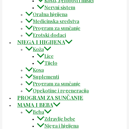
Kosti, zglobovi i mišići
Nervni sistem
Oralna higijena
Medicinska sredstva
Program za sunčanje
Erotski dodaci
NJEGA I HIGIJENA
Koža
Lice
Tijelo
Kosa
Suplementi
Program za sunčanje
Opekotine i regeneracija
PROGRAM ZA SUNČANJE
MAMA I BEBA
Beba
Zdravlje bebe
Njega i higijena