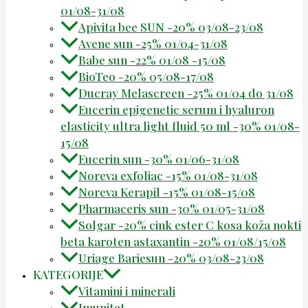
01/08-31/08
Apivita bee SUN -20% 03/08-23/08
Avene sun -25% 01/04-31/08
Babe sun -22% 01/08 -15/08
BioTeo -20% 05/08-17/08
Ducray Melascreen -25% 01/04 do 31/08
Eucerin epigenetic serum i hyaluron
elasticity ultra light fluid 50 ml -30% 01/08-
15/08
Eucerin sun -30% 01/06-31/08
Noreva exfoliac -15% 01/08-31/08
Noreva Kerapil -15% 01/08-15/08
Pharmaceris sun -30% 01/05-31/08
Solgar -20% cink ester C kosa koža nokti
beta karoten astaxantin -20% 01/08/15/08
Uriage Bariesun -20% 03/08-23/08
KATEGORIJE
Vitamini i minerali
Imunitet