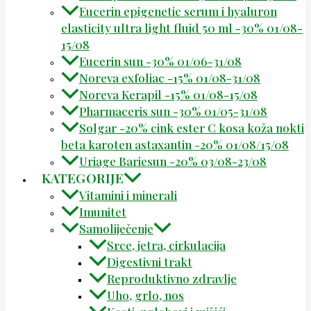
Eucerin epigenetic serum i hyaluron
elasticity ultra light fluid 50 ml -30% 01/08-
15/08
Eucerin sun -30% 01/06-31/08
Noreva exfoliac -15% 01/08-31/08
Noreva Kerapil -15% 01/08-15/08
Pharmaceris sun -30% 01/05-31/08
Solgar -20% cink ester C kosa koža nokti
beta karoten astaxantin -20% 01/08/15/08
Uriage Bariesun -20% 03/08-23/08
KATEGORIJE
Vitamini i minerali
Imunitet
Samoliječenje
Srce, jetra, cirkulacija
Digestivni trakt
Reproduktivno zdravlje
Uho, grlo, nos