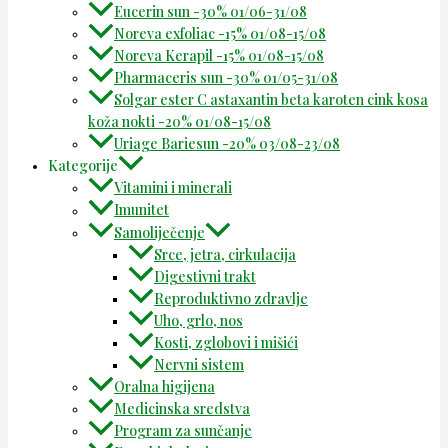
Eucerin sun -30% 01/06-31/08
Noreva exfoliac -15% 01/08-15/08
Noreva Kerapil -15% 01/08-15/08
Pharmaceris sun -30% 01/05-31/08
Solgar ester C astaxantin beta karoten cink kosa
koža nokti -20% 01/08-15/08
Uriage Bariesun -20% 03/08-23/08
Kategorije
Vitamini i minerali
Imunitet
Samoliječenje
Srce, jetra, cirkulacija
Digestivni trakt
Reproduktivno zdravlje
Uho, grlo, nos
Kosti, zglobovi i mišići
Nervni sistem
Oralna higijena
Medicinska sredstva
Program za sunčanje