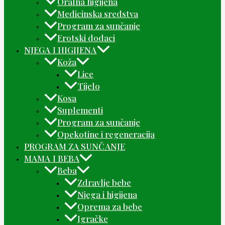
Oralna higijena
Medicinska sredstva
Program za sunčanje
Erotski dodaci
NJEGA I HIGIJENA
Koža
Lice
Tijelo
Kosa
Suplementi
Program za sunčanje
Opekotine i regeneracija
PROGRAM ZA SUNČANJE
MAMA I BEBA
Beba
Zdravlje bebe
Njega i higijena
Oprema za bebe
Igračke