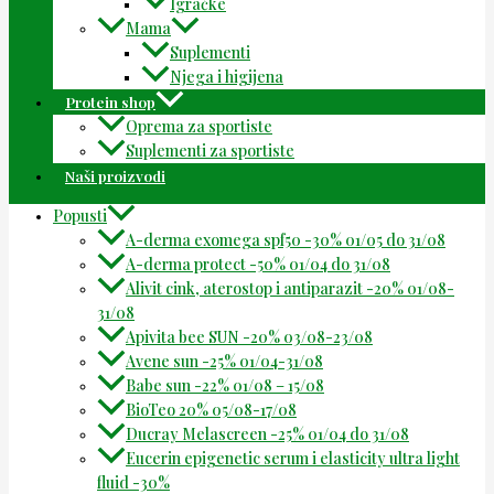
Igračke
Mama
Suplementi
Njega i higijena
Protein shop
Oprema za sportiste
Suplementi za sportiste
Naši proizvodi
Popusti
A-derma exomega spf50 -30% 01/05 do 31/08
A-derma protect -50% 01/04 do 31/08
Alivit cink, aterostop i antiparazit -20% 01/08-
31/08
Apivita bee SUN -20% 03/08-23/08
Avene sun -25% 01/04-31/08
Babe sun -22% 01/08 – 15/08
BioTeo 20% 05/08-17/08
Ducray Melascreen -25% 01/04 do 31/08
Eucerin epigenetic serum i elasticity ultra light
fluid -30%