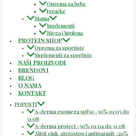
Oprema za bebe
Igračke
Mama
Suplementi
Njega i higijena
PROTEIN SHOP
Oprema za sportiste
Suplementi za sportiste
NAŠI PROIZVODI
BRENDOVI
BLOG
O NAMA
KONTAKT
POPUSTI
A-derma exomega spf50 -30% 01/05 do
31/08
A-derma protect -50% 01/04 do 31/08
Alivit cink, aterostop i antiparazit -20%