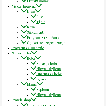
Erotski dodaci
Njega i higijena
Koža
Lice
Tijelo
Kosa
Suplementi
Program za sunčanje
Opekotine i regeneracija
Program za sunčanje
Mama i beba
Beba
Zdravlje bebe
Njega i higijena
Oprema za bebe
Igračke
Mama
Suplementi
Njega i higijena
Protein shop
Oprema za sportiste