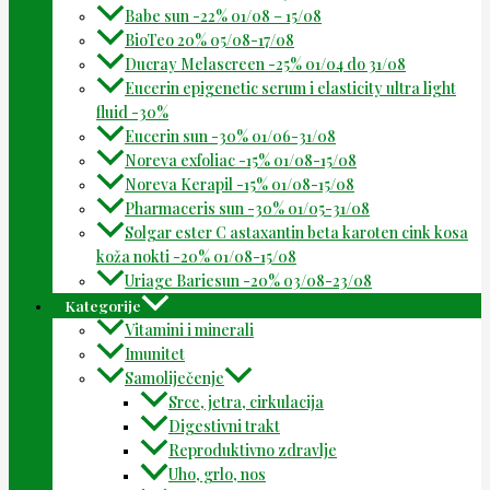
Babe sun -22% 01/08 – 15/08
BioTeo 20% 05/08-17/08
Ducray Melascreen -25% 01/04 do 31/08
Eucerin epigenetic serum i elasticity ultra light
fluid -30%
Eucerin sun -30% 01/06-31/08
Noreva exfoliac -15% 01/08-15/08
Noreva Kerapil -15% 01/08-15/08
Pharmaceris sun -30% 01/05-31/08
Solgar ester C astaxantin beta karoten cink kosa
koža nokti -20% 01/08-15/08
Uriage Bariesun -20% 03/08-23/08
Kategorije
Vitamini i minerali
Imunitet
Samoliječenje
Srce, jetra, cirkulacija
Digestivni trakt
Reproduktivno zdravlje
Uho, grlo, nos