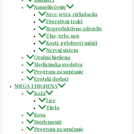
Samoliječenje
Srce, jetra, cirkulacija
Digestivni trakt
Reproduktivno zdravlje
Uho, grlo, nos
Kosti, zglobovi i mišići
Nervni sistem
Oralna higijena
Medicinska sredstva
Program za sunčanje
Erotski dodaci
NJEGA I HIGIJENA
Koža
Lice
Tijelo
Kosa
Suplementi
Program za sunčanje