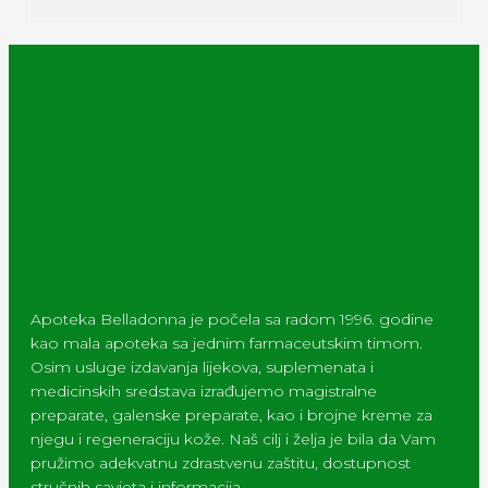
Apoteka Belladonna je počela sa radom 1996. godine
kao mala apoteka sa jednim farmaceutskim timom.
Osim usluge izdavanja lijekova, suplemenata i
medicinskih sredstava izrađujemo magistralne
preparate, galenske preparate, kao i brojne kreme za
njegu i regeneraciju kože. Naš cilj i želja je bila da Vam
pružimo adekvatnu zdrastvenu zaštitu, dostupnost
stručnih savjeta i informacija.