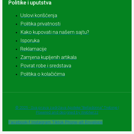
Politike i uputstva
Uslovi korišćenja
Politika privatnosti
Kako kupovati na našem sajtu?
Isporuka
Reklamacije
Zamjena kupljenih artikala
Povrat robe i sredstava
Politika o kolačićima
© 2025 - Sva prava zadržava Apoteke "Belladonna" Trebinje |
Powered and designed by Webherzz
Facebook-f
Instagram
Tiktok
Phone-alt
Envelope