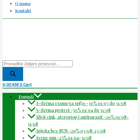
O nama
Kontakt
0,00
KM
0
Cart
Popusti
A-derma exomega spf50 -30% 01/05 do 31/08
A-derma protect -50% 01/04 do 31/08
Alivit cink, aterostop i antiparazit -20% 01/08-
31/08
Apivita bee SUN -20% 03/08-23/08
Avene sun -25% 01/04-31/08