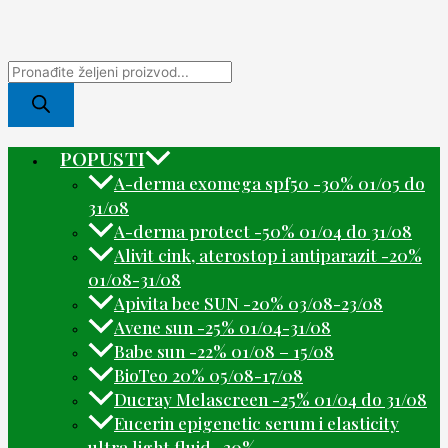
POPUSTI
A-derma exomega spf50 -30% 01/05 do
31/08
A-derma protect -50% 01/04 do 31/08
Alivit cink, aterostop i antiparazit -20%
01/08-31/08
Apivita bee SUN -20% 03/08-23/08
Avene sun -25% 01/04-31/08
Babe sun -22% 01/08 – 15/08
BioTeo 20% 05/08-17/08
Ducray Melascreen -25% 01/04 do 31/08
Eucerin epigenetic serum i elasticity
ultra light fluid -30%