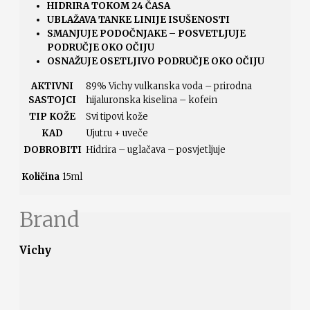
HIDRIRA TOKOM 24 ČASA
UBLAŽAVA TANKE LINIJE ISUŠENOSTI
SMANJUJE PODOČNJAKE – POSVETLJUJE
PODRUČJE OKO OČIJU
OSNAŽUJE OSETLJIVO PODRUČJE OKO OČIJU
AKTIVNI
89% Vichy vulkanska voda – prirodna
SASTOJCI
hijaluronska kiselina – kofein
TIP KOŽE
Svi tipovi kože
KAD
Ujutru + uveče
DOBROBITI
Hidrira – uglačava – posvjetljuje
Količina
15ml
Brand
Vichy