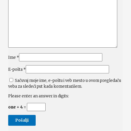
Ime
*
E-pošta
*
Sačuvaj moje ime, e-poštu i veb mesto u ovom pregledaču
veba za sledeći put kada komentarišem.
Please enter an answer in digits:
one + 4 =