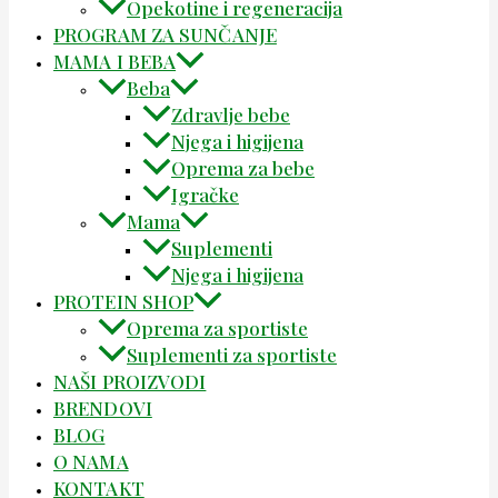
Opekotine i regeneracija
PROGRAM ZA SUNČANJE
MAMA I BEBA
Beba
Zdravlje bebe
Njega i higijena
Oprema za bebe
Igračke
Mama
Suplementi
Njega i higijena
PROTEIN SHOP
Oprema za sportiste
Suplementi za sportiste
NAŠI PROIZVODI
BRENDOVI
BLOG
O NAMA
KONTAKT