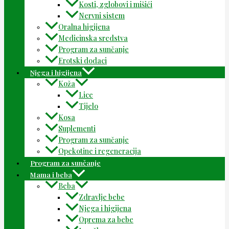
Kosti, zglobovi i mišići
Nervni sistem
Oralna higijena
Medicinska sredstva
Program za sunčanje
Erotski dodaci
Njega i higijena
Koža
Lice
Tijelo
Kosa
Suplementi
Program za sunčanje
Opekotine i regeneracija
Program za sunčanje
Mama i beba
Beba
Zdravlje bebe
Njega i higijena
Oprema za bebe