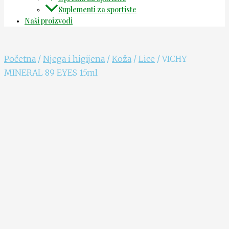
Suplementi za sportiste
Naši proizvodi
Početna
/
Njega i higijena
/
Koža
/
Lice
/ VICHY
MINERAL 89 EYES 15ml