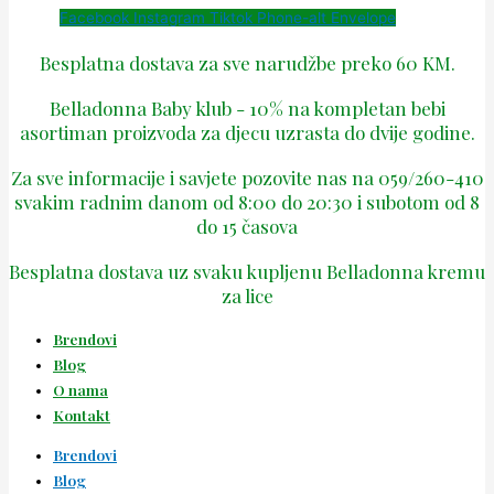
Facebook
Instagram
Tiktok
Phone-alt
Envelope
Besplatna dostava za sve narudžbe preko 60 KM.
Belladonna Baby klub - 10% na kompletan bebi
asortiman proizvoda za djecu uzrasta do dvije godine.
Za sve informacije i savjete pozovite nas na 059/260-410
svakim radnim danom od 8:00 do 20:30 i subotom od 8
do 15 časova
Besplatna dostava uz svaku kupljenu Belladonna kremu
za lice
Brendovi
Blog
O nama
Kontakt
Brendovi
Blog