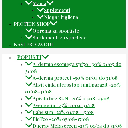
Mama
Suplementi
Njega i higijena
PROTEIN SHOP
Oprema za sportiste
Suplementi za sportiste
NAŠI PROIZVODI
POPUSTI
A-derma exomega spf50 -30% 01/05 do
31/08
A-derma protect -50% 01/04 do 31/08
Alivit cink, aterostop i antiparazit -20%
01/08-31/08
Apivita bee SUN -20% 03/08-23/08
Avene sun -25% 01/04-31/08
Babe sun -22% 01/08 -15/08
BioTeo -20% 05/08-17/08
Ducray Melascreen -25% 01/04 do 31/08