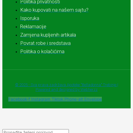
Politika privatnosti
Kako kupovati na našem sajtu?
Isporuka
Reklamacije
Zamjena kupljenih artikala
Povrat robe i sredstava
Politika o kolačićima
© 2025 - Sva prava zadržava Apoteke "Belladonna" Trebinje |
Powered and designed by Webherzz
Facebook-f
Instagram
Tiktok
Phone-alt
Envelope