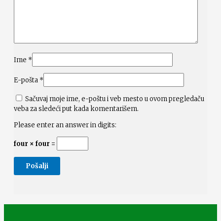
Ime
*
E-pošta
*
Sačuvaj moje ime, e-poštu i veb mesto u ovom pregledaču
veba za sledeći put kada komentarišem.
Please enter an answer in digits:
four × four =