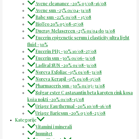
Avene cleanance -20% 03/08-16/08
Avene sun -25% 01/04-31/08
Babe sun -22% 01/08 – 15/08
BioTeo 20% 05/08-17/08
Ducray Melascreen -25% 01/04 do 31/08
Eucerin epigenetic serum i elasticity ultra light
fluid -30%
Eucerin PH5 -30% 10/08-27/08
Eucerin sun -30% 01/06-31/08
Ladival SUN -20% 01/08-31/08
Noreva Exfoliac -15% 01/08-31/08
Noreva Kerapil -15% 01/08-15/08
Pharmaceris sun -30% 01/05-31/08
Solgar ester C astaxantin beta karoten cink kosa
koža nokti -20% 01/08-15/08
Uriage Eau thermal -20% 10/08-16/08
Uriage Bariesun -20% 03/08-23/08
Kategorije
Vitamini i minerali
Imunitet