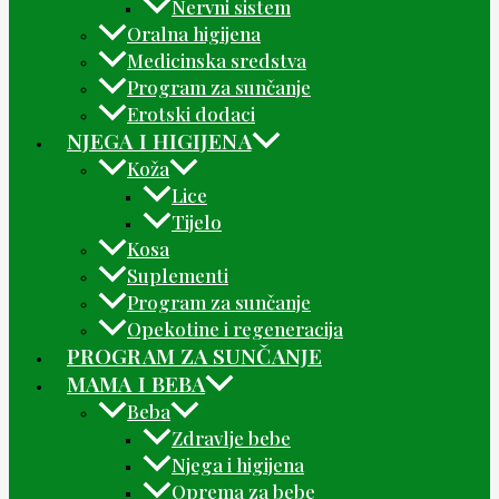
Nervni sistem
Oralna higijena
Medicinska sredstva
Program za sunčanje
Erotski dodaci
NJEGA I HIGIJENA
Koža
Lice
Tijelo
Kosa
Suplementi
Program za sunčanje
Opekotine i regeneracija
PROGRAM ZA SUNČANJE
MAMA I BEBA
Beba
Zdravlje bebe
Njega i higijena
Oprema za bebe