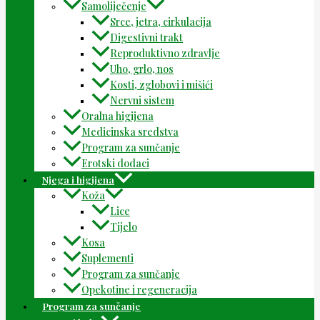
Samoliječenje
Srce, jetra, cirkulacija
Digestivni trakt
Reproduktivno zdravlje
Uho, grlo, nos
Kosti, zglobovi i mišići
Nervni sistem
Oralna higijena
Medicinska sredstva
Program za sunčanje
Erotski dodaci
Njega i higijena
Koža
Lice
Tijelo
Kosa
Suplementi
Program za sunčanje
Opekotine i regeneracija
Program za sunčanje