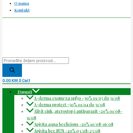
O nama
Kontakt
0,00
KM
0
Cart
Popusti
A-derma exomega spf50 -30% 01/05 do 31/08
A-derma protect -50% 01/04 do 31/08
Alivit cink, aterostop i antiparazit -20% 01/08-
31/08
Apivita aqua beelicious -20% 10/08-16/08
Apivita bee SUN -20% 03/08-23/08