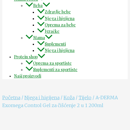
Beba
Zdravlje bebe
Njega i higijena
Oprema za bebe
Igračke
Mama
Suplementi
Njega i higijena
Protein shop
Oprema za sportiste
Suplementi za sportiste
Naši proizvodi
Početna
/
Njega i higijena
/
Koža
/
Tijelo
/ A-DERMA
Exomega Control Gel za čišćenje 2 u 1 200ml