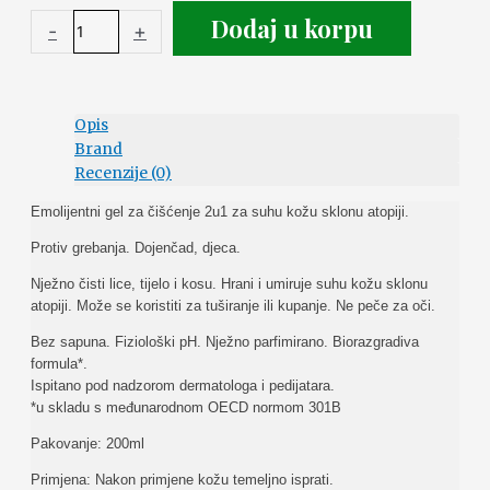
Dodaj u korpu
-
+
Opis
Brand
Recenzije (0)
Emolijentni gel za čišćenje 2u1 za suhu kožu sklonu atopiji.
Protiv grebanja. Dojenčad, djeca.
Nježno čisti lice, tijelo i kosu. Hrani i umiruje suhu kožu sklonu
atopiji. Može se koristiti za tuširanje ili kupanje. Ne peče za oči.
Bez sapuna. Fiziološki pH. Nježno parfimirano. Biorazgradiva
formula*.
Ispitano pod nadzorom dermatologa i pedijatara.
*u skladu s međunarodnom OECD normom 301B
Pakovanje: 200ml
Primjena: Nakon primjene kožu temeljno isprati.