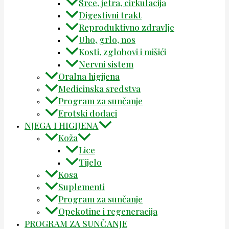
Srce, jetra, cirkulacija
Digestivni trakt
Reproduktivno zdravlje
Uho, grlo, nos
Kosti, zglobovi i mišići
Nervni sistem
Oralna higijena
Medicinska sredstva
Program za sunčanje
Erotski dodaci
NJEGA I HIGIJENA
Koža
Lice
Tijelo
Kosa
Suplementi
Program za sunčanje
Opekotine i regeneracija
PROGRAM ZA SUNČANJE