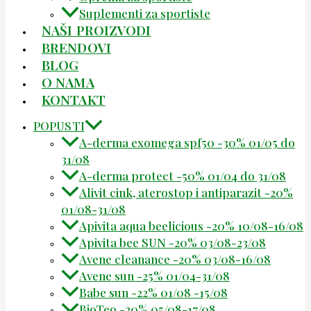
Suplementi za sportiste
NAŠI PROIZVODI
BRENDOVI
BLOG
O NAMA
KONTAKT
POPUSTI
A-derma exomega spf50 -30% 01/05 do
31/08
A-derma protect -50% 01/04 do 31/08
Alivit cink, aterostop i antiparazit -20%
01/08-31/08
Apivita aqua beelicious -20% 10/08-16/08
Apivita bee SUN -20% 03/08-23/08
Avene cleanance -20% 03/08-16/08
Avene sun -25% 01/04-31/08
Babe sun -22% 01/08 -15/08
BioTeo -20% 05/08-17/08