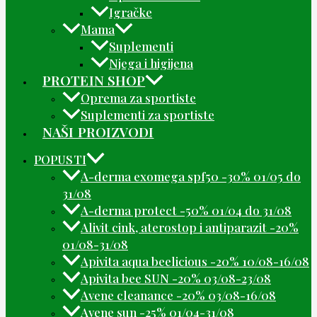
Igračke
Mama
Suplementi
Njega i higijena
PROTEIN SHOP
Oprema za sportiste
Suplementi za sportiste
NAŠI PROIZVODI
POPUSTI
A-derma exomega spf50 -30% 01/05 do
31/08
A-derma protect -50% 01/04 do 31/08
Alivit cink, aterostop i antiparazit -20%
01/08-31/08
Apivita aqua beelicious -20% 10/08-16/08
Apivita bee SUN -20% 03/08-23/08
Avene cleanance -20% 03/08-16/08
Avene sun -25% 01/04-31/08