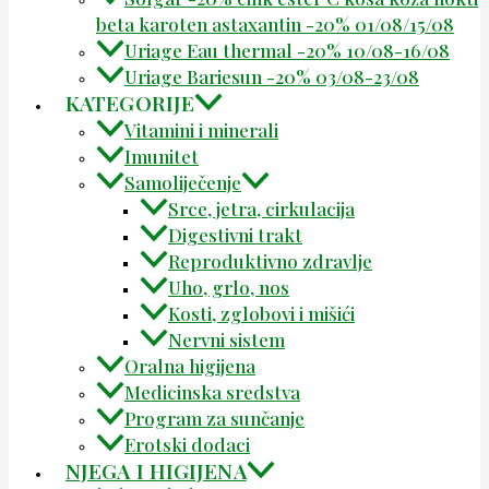
beta karoten astaxantin -20% 01/08/15/08
Uriage Eau thermal -20% 10/08-16/08
Uriage Bariesun -20% 03/08-23/08
KATEGORIJE
Vitamini i minerali
Imunitet
Samoliječenje
Srce, jetra, cirkulacija
Digestivni trakt
Reproduktivno zdravlje
Uho, grlo, nos
Kosti, zglobovi i mišići
Nervni sistem
Oralna higijena
Medicinska sredstva
Program za sunčanje
Erotski dodaci
NJEGA I HIGIJENA