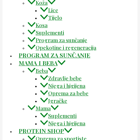
Koža
Lice
Tijelo
Kosa
Suplementi
Program za sunčanje
Opekotine i regeneracija
PROGRAM ZA SUNČANJE
MAMA I BEBA
Beba
Zdravlje bebe
Njega i higijena
Oprema za bebe
Igračke
Mama
Suplementi
Njega i higijena
PROTEIN SHOP
Oprema za sportiste