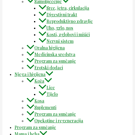
Samoliječenje
Srce, jetra, cirkulacija
Digestivni trakt
Reproduktivno zdravlje
Uho, grlo, nos
Kosti, zglobovi i mišići
Nervni sistem
Oralna higijena
Medicinska sredstva
Program za sunčanje
Erotski dodaci
Njega i higijena
Koža
Lice
Tijelo
Kosa
Suplementi
Program za sunčanje
Opekotine i regeneracija
Program za sunčanje
Mama i beba