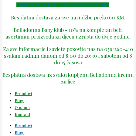
Facebook
Instagram
Tiktok
Phone-alt
Envelope
Besplatna dostava za sve narudžbe preko 60 KM.
Belladonna Baby klub - 10% na kompletan bebi
asortiman proizvoda za djecu uzrasta do dvije godine.
Za sve informacije i savjete pozovite nas na 059/260-410
svakim radnim danom od 8:00 do 20:30 i subotom od 8
do 15 časova
Besplatna dostava uz svaku kupljenu Belladonna kremu
za lice
Brendovi
Blog
O nama
Kontakt
Brendovi
Blog