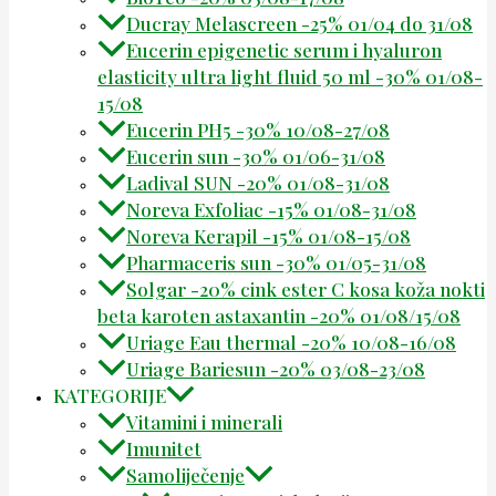
Ducray Melascreen -25% 01/04 do 31/08
Eucerin epigenetic serum i hyaluron
elasticity ultra light fluid 50 ml -30% 01/08-
15/08
Eucerin PH5 -30% 10/08-27/08
Eucerin sun -30% 01/06-31/08
Ladival SUN -20% 01/08-31/08
Noreva Exfoliac -15% 01/08-31/08
Noreva Kerapil -15% 01/08-15/08
Pharmaceris sun -30% 01/05-31/08
Solgar -20% cink ester C kosa koža nokti
beta karoten astaxantin -20% 01/08/15/08
Uriage Eau thermal -20% 10/08-16/08
Uriage Bariesun -20% 03/08-23/08
KATEGORIJE
Vitamini i minerali
Imunitet
Samoliječenje