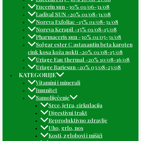
Eucerin sun -30% 01/06-31/08
Ladival SUN -20% 01/08-31/08
Noreva Exfoliac -15% 01/08-31/08
Noreva Kerapil -15% 01/08-15/08
Pharmaceris sun -30% 01/05-31/08
Solgar ester C astaxantin beta karoten
cink kosa koža nokti -20% 01/08-15/08
Uriage Eau thermal -20% 10/08-16/08
Uriage Bariesun -20% 03/08-23/08
KATEGORIJE
Vitamini i minerali
Imunitet
Samoliječenje
Srce, jetra, cirkulacija
Digestivni trakt
Reproduktivno zdravlje
Uho, grlo, nos
Kosti, zglobovi i mišići