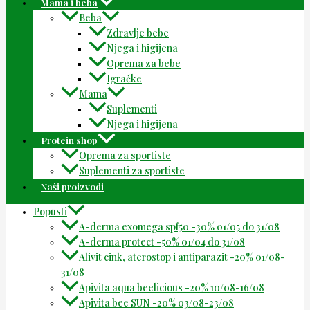
Mama i beba
Beba
Zdravlje bebe
Njega i higijena
Oprema za bebe
Igračke
Mama
Suplementi
Njega i higijena
Protein shop
Oprema za sportiste
Suplementi za sportiste
Naši proizvodi
Popusti
A-derma exomega spf50 -30% 01/05 do 31/08
A-derma protect -50% 01/04 do 31/08
Alivit cink, aterostop i antiparazit -20% 01/08-
31/08
Apivita aqua beelicious -20% 10/08-16/08
Apivita bee SUN -20% 03/08-23/08