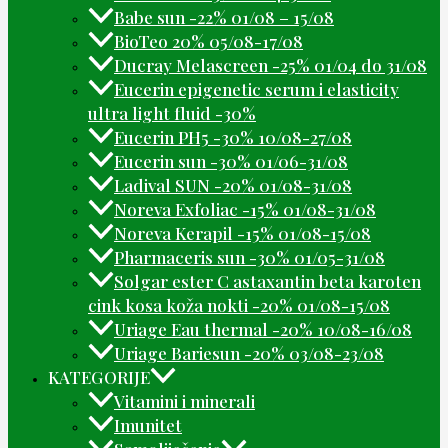
Babe sun -22% 01/08 – 15/08
BioTeo 20% 05/08-17/08
Ducray Melascreen -25% 01/04 do 31/08
Eucerin epigenetic serum i elasticity
ultra light fluid -30%
Eucerin PH5 -30% 10/08-27/08
Eucerin sun -30% 01/06-31/08
Ladival SUN -20% 01/08-31/08
Noreva Exfoliac -15% 01/08-31/08
Noreva Kerapil -15% 01/08-15/08
Pharmaceris sun -30% 01/05-31/08
Solgar ester C astaxantin beta karoten
cink kosa koža nokti -20% 01/08-15/08
Uriage Eau thermal -20% 10/08-16/08
Uriage Bariesun -20% 03/08-23/08
KATEGORIJE
Vitamini i minerali
Imunitet