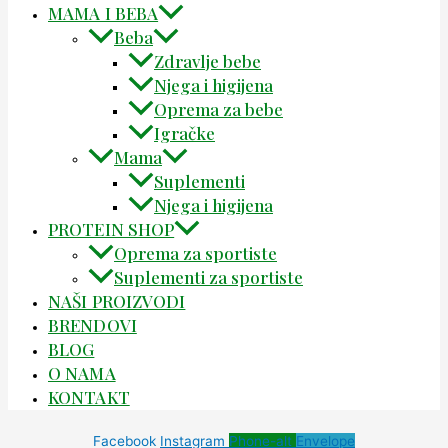
MAMA I BEBA
Beba
Zdravlje bebe
Njega i higijena
Oprema za bebe
Igračke
Mama
Suplementi
Njega i higijena
PROTEIN SHOP
Oprema za sportiste
Suplementi za sportiste
NAŠI PROIZVODI
BRENDOVI
BLOG
O NAMA
KONTAKT
Facebook
Instagram
Phone-alt
Envelope