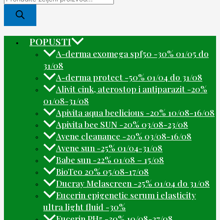
POPUSTI
A-derma exomega spf50 -30% 01/05 do
31/08
A-derma protect -50% 01/04 do 31/08
Alivit cink, aterostop i antiparazit -20%
01/08-31/08
Apivita aqua beelicious -20% 10/08-16/08
Apivita bee SUN -20% 03/08-23/08
Avene cleanance -20% 03/08-16/08
Avene sun -25% 01/04-31/08
Babe sun -22% 01/08 – 15/08
BioTeo 20% 05/08-17/08
Ducray Melascreen -25% 01/04 do 31/08
Eucerin epigenetic serum i elasticity
ultra light fluid -30%
Eucerin PH5 -30% 10/08-27/08