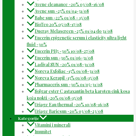
Avene cleanance -20% 03/08-16/08
Avene sun -25% 01/04-31/08
Babe sun -22% 01/08 – 15/08
BioTeo 20% 05/08-17/08
Ducray Melascreen -25% 01/04 do 31/08
Eucerin epigenetic serum i elasticity ultra light
fluid -30%
Eucerin PH5 -30% 10/08-27/08
Eucerin sun -30% 01/06-31/08
Ladival SUN -20% 01/08-31/08
Noreva Exfoliac -15% 01/08-31/08
Noreva Kerapil -15% 01/08-15/08
Pharmaceris sun -30% 01/05-31/08
Solgar ester C astaxantin beta karoten cink kosa
koža nokti -20% 01/08-15/08
Uriage Eau thermal -20% 10/08-16/08
Uriage Bariesun -20% 03/08-23/08
Kategorije
Vitamini i minerali
Imunitet