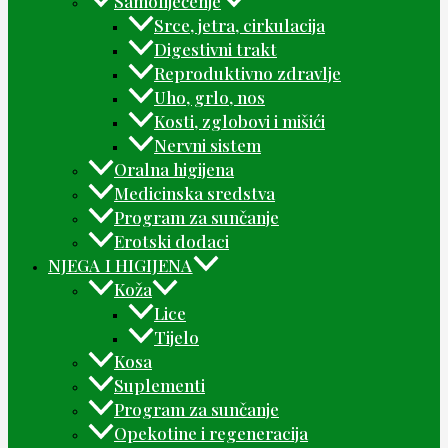
Samoliječenje
Srce, jetra, cirkulacija
Digestivni trakt
Reproduktivno zdravlje
Uho, grlo, nos
Kosti, zglobovi i mišići
Nervni sistem
Oralna higijena
Medicinska sredstva
Program za sunčanje
Erotski dodaci
NJEGA I HIGIJENA
Koža
Lice
Tijelo
Kosa
Suplementi
Program za sunčanje
Opekotine i regeneracija