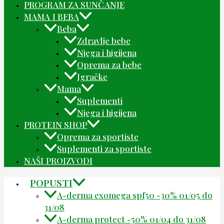
PROGRAM ZA SUNČANJE
MAMA I BEBA
Beba
Zdravlje bebe
Njega i higijena
Oprema za bebe
Igračke
Mama
Suplementi
Njega i higijena
PROTEIN SHOP
Oprema za sportiste
Suplementi za sportiste
NAŠI PROIZVODI
POPUSTI
A-derma exomega spf50 -30% 01/05 do
31/08
A-derma protect -50% 01/04 do 31/08