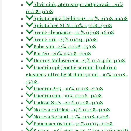
Alivit cink, aterostop i antiparazit -20%
01/08-31/08
Apivita aqua beelicious -20% 10/08-16/08
Apivita bee SUN -20% 03/08-23/08
Avene cleanance -20% 03/08-16/08
Avene sun -25% 01/04-31/08
Babe sun -22% 01/08 -15/08
BioTeo -20% 05/08-17/08
Ducray Melascreen -25% 01/04 do 31/08
Eucerin epigenetic serum i hyaluron
elasticity ultra light fluid 50 ml -30% 01/08-
15/08
Eucerin PH5 -30% 10/08-27/08
Eucerin sun -30% 01/06-31/08
Ladival SUN -20% 01/08-31/08
Noreva Exfoliac -15% 01/08-31/08
Noreva Kerapil -15% 01/08-15/08
Pharmaceris sun -30% 01/05-31/08
Solgar -20% cink ester C kosa koža nokti