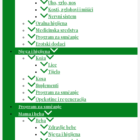
Uho, grlo, nos
Kosti, zglobovi i mišići
Nervni sistem
Oralna higijena
Medicinska sredstva
Program za sunčanje
Erotski dodaci
Njega i higijena
Koža
Lice
Tijelo
Kosa
Suplementi
Program za sunčanje
Opekotine i regeneracija
Program za sunčanje
Mama i beba
Beba
Zdravlje bebe
Njega i higijena