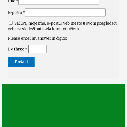
Ime
*
E-pošta
*
Sačuvaj moje ime, e-poštu i veb mesto u ovom pregledaču
veba za sledeći put kada komentarišem.
Please enter an answer in digits:
1 × three =