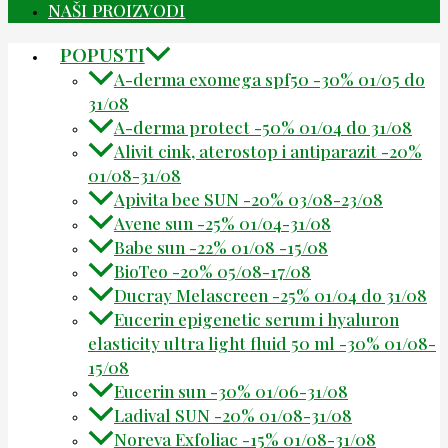
NAŠI PROIZVODI
POPUSTI
A-derma exomega spf50 -30% 01/05 do
31/08
A-derma protect -50% 01/04 do 31/08
Alivit cink, aterostop i antiparazit -20%
01/08-31/08
Apivita bee SUN -20% 03/08-23/08
Avene sun -25% 01/04-31/08
Babe sun -22% 01/08 -15/08
BioTeo -20% 05/08-17/08
Ducray Melascreen -25% 01/04 do 31/08
Eucerin epigenetic serum i hyaluron
elasticity ultra light fluid 50 ml -30% 01/08-
15/08
Eucerin sun -30% 01/06-31/08
Ladival SUN -20% 01/08-31/08
Noreva Exfoliac -15% 01/08-31/08