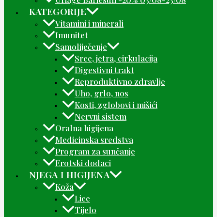
KATEGORIJE
Vitamini i minerali
Imunitet
Samoliječenje
Srce, jetra, cirkulacija
Digestivni trakt
Reproduktivno zdravlje
Uho, grlo, nos
Kosti, zglobovi i mišići
Nervni sistem
Oralna higijena
Medicinska sredstva
Program za sunčanje
Erotski dodaci
NJEGA I HIGIJENA
Koža
Lice
Tijelo