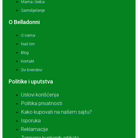
Mama i beba
Samoliječenje
O Belladonni
O nama
Naš tim
Blog
Kontakt
Svi brendovi
Politike i uputstva
Uslovi korišćenja
Politika privatnosti
Kako kupovati na našem sajtu?
Isporuka
Reklamacije
Zamjena kupljenih artikala