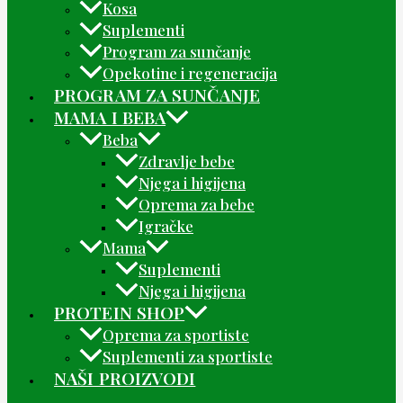
Kosa
Suplementi
Program za sunčanje
Opekotine i regeneracija
PROGRAM ZA SUNČANJE
MAMA I BEBA
Beba
Zdravlje bebe
Njega i higijena
Oprema za bebe
Igračke
Mama
Suplementi
Njega i higijena
PROTEIN SHOP
Oprema za sportiste
Suplementi za sportiste
NAŠI PROIZVODI