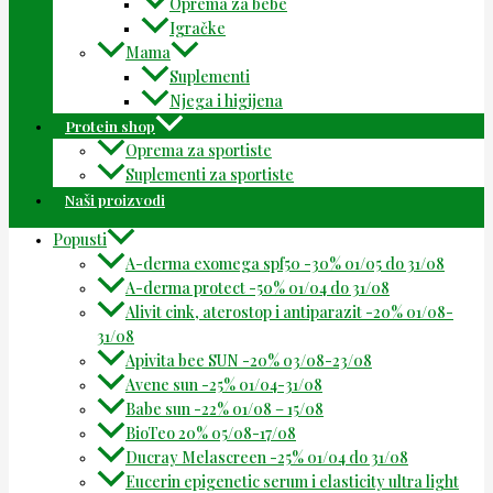
Oprema za bebe
Igračke
Mama
Suplementi
Njega i higijena
Protein shop
Oprema za sportiste
Suplementi za sportiste
Naši proizvodi
Popusti
A-derma exomega spf50 -30% 01/05 do 31/08
A-derma protect -50% 01/04 do 31/08
Alivit cink, aterostop i antiparazit -20% 01/08-
31/08
Apivita bee SUN -20% 03/08-23/08
Avene sun -25% 01/04-31/08
Babe sun -22% 01/08 – 15/08
BioTeo 20% 05/08-17/08
Ducray Melascreen -25% 01/04 do 31/08
Eucerin epigenetic serum i elasticity ultra light