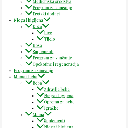
Medicinska sredstva
Program za sunčanje
Erotski dodaci
Njega i higijena
Koža
Lice
Tijelo
Kosa
Suplementi
Program za sunčanje
Opekotine i regeneracija
Program za sunčanje
Mama i beba
Beba
Zdravlje bebe
Njega i higijena
Oprema za bebe
Igračke
Mama
Suplementi
Njega i higijena