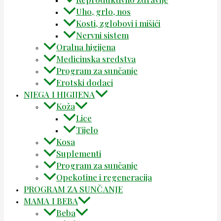
Uho, grlo, nos
Kosti, zglobovi i mišići
Nervni sistem
Oralna higijena
Medicinska sredstva
Program za sunčanje
Erotski dodaci
NJEGA I HIGIJENA
Koža
Lice
Tijelo
Kosa
Suplementi
Program za sunčanje
Opekotine i regeneracija
PROGRAM ZA SUNČANJE
MAMA I BEBA
Beba