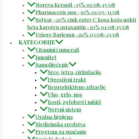
Noreva Kerapil -15% 01/08-15/08
Pharmaceris sun -30% 01/05-31/08
Solgar -20% cink ester C kosa koža nokti
beta karoten astaxantin -20% 01/08/15/08
Uriage Bariesun -20% 03/08-23/08
KATEGORIJE
Vitamini i minerali
Imunitet
Samoliječenje
Srce, jetra, cirkulacija
Digestivni trakt
Reproduktivno zdravlje
Uho, grlo, nos
Kosti, zglobovi i mišići
Nervni sistem
Oralna higijena
Medicinska sredstva
Program za sunčanje