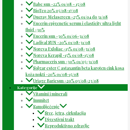
Babe sun -22% 01/08 – 15/08
BioTeo 20% 05/08-17/08
Ducray Melascreen -25% 01/04 do 31/08
Eucerin epigenetic serum i elasticity ultra light
fluid -30%
Eucerin sun -30% 01/06-31/08
Ladival SUN -20% 01/08-31/08
Noreva Exfoliac -15% 01/08-31/08
Noreva Kerapil -15% 01/08-15/08
Pharmaceris sun -30% 01/05-31/08
Solgar ester C astaxantin beta karoten cink kosa
koža nokti -20% 01/08-15/08
Uriage Bariesun -20% 03/08-23/08
Kategorije
Vitamini i minerali
Imunitet
Samoliječenje
Srce, jetra, cirkulacija
Digestivni trakt
Reproduktivno zdravlje