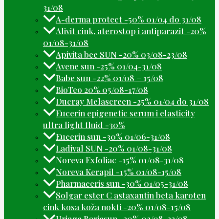
31/08
A-derma protect -50% 01/04 do 31/08
Alivit cink, aterostop i antiparazit -20%
01/08-31/08
Apivita bee SUN -20% 03/08-23/08
Avene sun -25% 01/04-31/08
Babe sun -22% 01/08 – 15/08
BioTeo 20% 05/08-17/08
Ducray Melascreen -25% 01/04 do 31/08
Eucerin epigenetic serum i elasticity
ultra light fluid -30%
Eucerin sun -30% 01/06-31/08
Ladival SUN -20% 01/08-31/08
Noreva Exfoliac -15% 01/08-31/08
Noreva Kerapil -15% 01/08-15/08
Pharmaceris sun -30% 01/05-31/08
Solgar ester C astaxantin beta karoten
cink kosa koža nokti -20% 01/08-15/08
Uriage Bariesun -20% 03/08-23/08