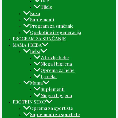
Lice
Tijelo
Kosa
Suplementi
Program za sunčanje
Opekotine i regeneracija
PROGRAM ZA SUNČANJE
MAMA I BEBA
Beba
Zdravlje bebe
Njega i higijena
Oprema za bebe
Igračke
Mama
Suplementi
Njega i higijena
PROTEIN SHOP
Oprema za sportiste
Suplementi za sportiste