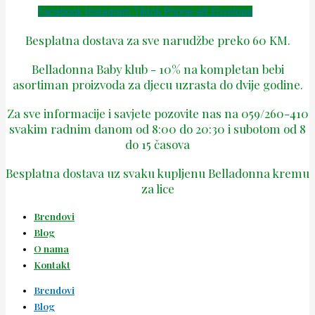
Facebook
Instagram
Tiktok
Phone-alt
Envelope
Besplatna dostava za sve narudžbe preko 60 KM.
Belladonna Baby klub - 10% na kompletan bebi
asortiman proizvoda za djecu uzrasta do dvije godine.
Za sve informacije i savjete pozovite nas na 059/260-410
svakim radnim danom od 8:00 do 20:30 i subotom od 8
do 15 časova
Besplatna dostava uz svaku kupljenu Belladonna kremu
za lice
Brendovi
Blog
O nama
Kontakt
Brendovi
Blog