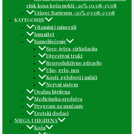
cink kosa koža nokti -20% 01/08-15/08
Uriage Bariesun -20% 03/08-23/08
KATEGORIJE
Vitamini i minerali
Imunitet
Samoliječenje
Srce, jetra, cirkulacija
Digestivni trakt
Reproduktivno zdravlje
Uho, grlo, nos
Kosti, zglobovi i mišići
Nervni sistem
Oralna higijena
Medicinska sredstva
Program za sunčanje
Erotski dodaci
NJEGA I HIGIJENA
Koža