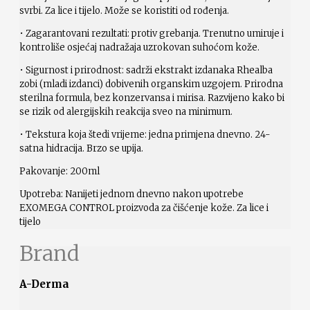
svrbi. Za lice i tijelo. Može se koristiti od rođenja.
• Zagarantovani rezultati: protiv grebanja. Trenutno umiruje i
kontroliše osjećaj nadražaja uzrokovan suhoćom kože.
• Sigurnost i prirodnost: sadrži ekstrakt izdanaka Rhealba
zobi (mladi izdanci) dobivenih organskim uzgojem. Prirodna
sterilna formula, bez konzervansa i mirisa. Razvijeno kako bi
se rizik od alergijskih reakcija sveo na minimum.
• Tekstura koja štedi vrijeme: jedna primjena dnevno. 24-
satna hidracija. Brzo se upija.
Pakovanje: 200ml
Upotreba: Nanijeti jednom dnevno nakon upotrebe
EXOMEGA CONTROL proizvoda za čišćenje kože. Za lice i
tijelo
Brand
A-Derma