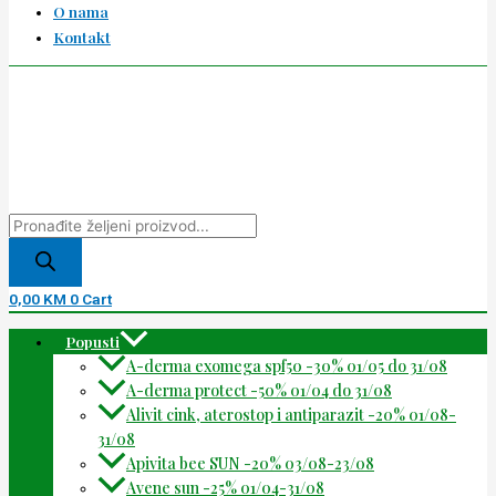
O nama
Kontakt
0,00
KM
0
Cart
Popusti
A-derma exomega spf50 -30% 01/05 do 31/08
A-derma protect -50% 01/04 do 31/08
Alivit cink, aterostop i antiparazit -20% 01/08-
31/08
Apivita bee SUN -20% 03/08-23/08
Avene sun -25% 01/04-31/08