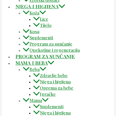
Erotski dodaci
NJEGA I HIGIJENA
Koža
Lice
Tijelo
Kosa
Suplementi
Program za sunčanje
Opekotine i regeneracija
PROGRAM ZA SUNČANJE
MAMA I BEBA
Beba
Zdravlje bebe
Njega i higijena
Oprema za bebe
Igračke
Mama
Suplementi
Njega i higijena