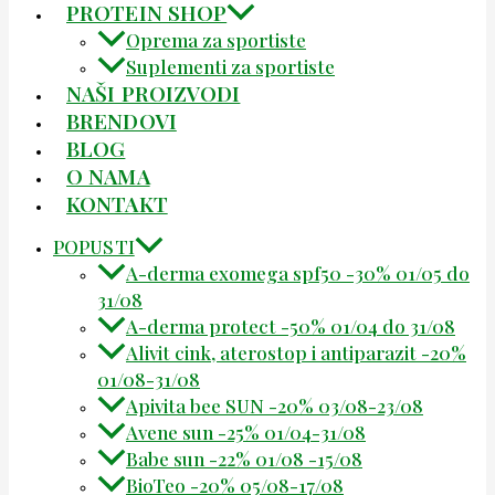
PROTEIN SHOP
Oprema za sportiste
Suplementi za sportiste
NAŠI PROIZVODI
BRENDOVI
BLOG
O NAMA
KONTAKT
POPUSTI
A-derma exomega spf50 -30% 01/05 do
31/08
A-derma protect -50% 01/04 do 31/08
Alivit cink, aterostop i antiparazit -20%
01/08-31/08
Apivita bee SUN -20% 03/08-23/08
Avene sun -25% 01/04-31/08
Babe sun -22% 01/08 -15/08
BioTeo -20% 05/08-17/08