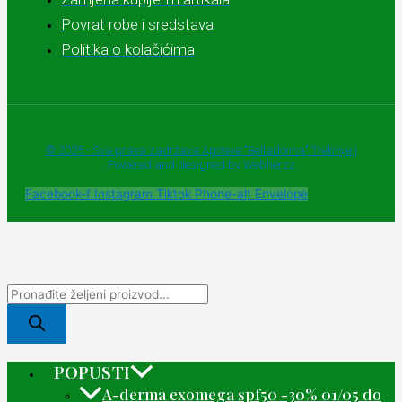
Povrat robe i sredstava
Politika o kolačićima
© 2025 - Sva prava zadržava Apoteke "Belladonna" Trebinje |
Powered and designed by Webherzz
Facebook-f
Instagram
Tiktok
Phone-alt
Envelope
POPUSTI
A-derma exomega spf50 -30% 01/05 do