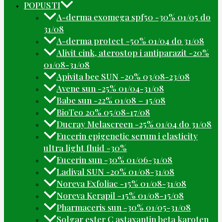
POPUSTI
A-derma exomega spf50 -30% 01/05 do
31/08
A-derma protect -50% 01/04 do 31/08
Alivit cink, aterostop i antiparazit -20%
01/08-31/08
Apivita bee SUN -20% 03/08-23/08
Avene sun -25% 01/04-31/08
Babe sun -22% 01/08 – 15/08
BioTeo 20% 05/08-17/08
Ducray Melascreen -25% 01/04 do 31/08
Eucerin epigenetic serum i elasticity
ultra light fluid -30%
Eucerin sun -30% 01/06-31/08
Ladival SUN -20% 01/08-31/08
Noreva Exfoliac -15% 01/08-31/08
Noreva Kerapil -15% 01/08-15/08
Pharmaceris sun -30% 01/05-31/08
Solgar ester C astaxantin beta karoten