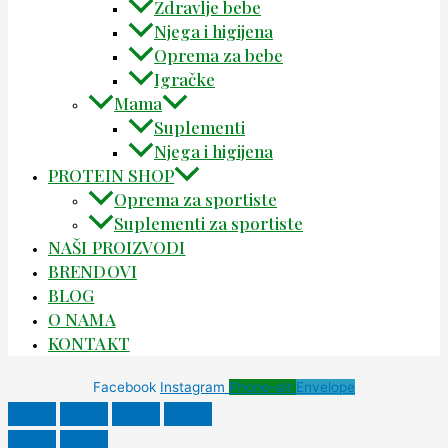
Zdravlje bebe
Njega i higijena
Oprema za bebe
Igračke
Mama
Suplementi
Njega i higijena
PROTEIN SHOP
Oprema za sportiste
Suplementi za sportiste
NAŠI PROIZVODI
BRENDOVI
BLOG
O NAMA
KONTAKT
Facebook
Instagram
Phone-alt
Envelope