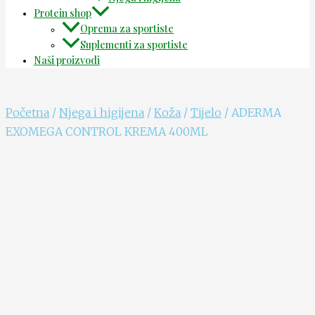
Protein shop
Oprema za sportiste
Suplementi za sportiste
Naši proizvodi
Početna
/
Njega i higijena
/
Koža
/
Tijelo
/ ADERMA
EXOMEGA CONTROL KREMA 400ML