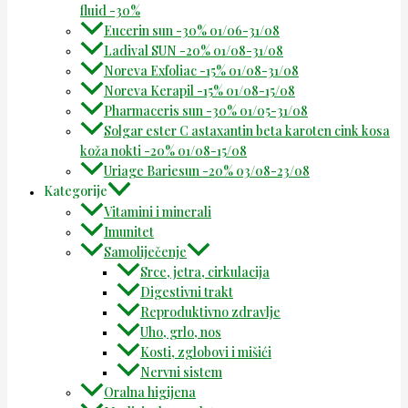
fluid -30%
Eucerin sun -30% 01/06-31/08
Ladival SUN -20% 01/08-31/08
Noreva Exfoliac -15% 01/08-31/08
Noreva Kerapil -15% 01/08-15/08
Pharmaceris sun -30% 01/05-31/08
Solgar ester C astaxantin beta karoten cink kosa
koža nokti -20% 01/08-15/08
Uriage Bariesun -20% 03/08-23/08
Kategorije
Vitamini i minerali
Imunitet
Samoliječenje
Srce, jetra, cirkulacija
Digestivni trakt
Reproduktivno zdravlje
Uho, grlo, nos
Kosti, zglobovi i mišići
Nervni sistem
Oralna higijena