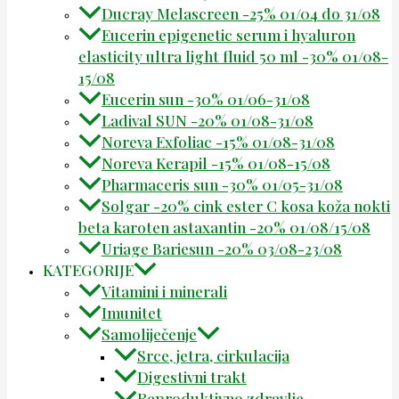
Ducray Melascreen -25% 01/04 do 31/08
Eucerin epigenetic serum i hyaluron
elasticity ultra light fluid 50 ml -30% 01/08-
15/08
Eucerin sun -30% 01/06-31/08
Ladival SUN -20% 01/08-31/08
Noreva Exfoliac -15% 01/08-31/08
Noreva Kerapil -15% 01/08-15/08
Pharmaceris sun -30% 01/05-31/08
Solgar -20% cink ester C kosa koža nokti
beta karoten astaxantin -20% 01/08/15/08
Uriage Bariesun -20% 03/08-23/08
KATEGORIJE
Vitamini i minerali
Imunitet
Samoliječenje
Srce, jetra, cirkulacija
Digestivni trakt
Reproduktivno zdravlje