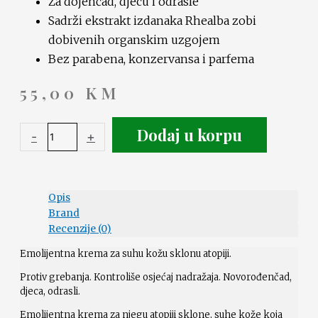
Za dojenčad, djecu i odrasle
Sadrži ekstrakt izdanaka Rhealba zobi
dobivenih organskim uzgojem
Bez parabena, konzervansa i parfema
55,00
KM
Dodaj u korpu
-
+
Opis
Brand
Recenzije (0)
Emolijentna krema za suhu kožu sklonu atopiji.
Protiv grebanja. Kontroliše osjećaj nadražaja. Novorođenčad,
djeca, odrasli.
Emolijentna krema za njegu atopiji sklone, suhe kože koja