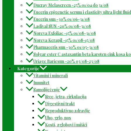
Ducray Melascreen -25% 01/04 do 31/08
Eucerin epigenetic serum i elasticity ultra light flu
Eucerin sun -30% 01/06-31/08
Ladival SUN -20% 01/08-31/08
Noreva Exfoliac -15% 01/08-31/08
Noreva Kerapil -15% 01/08-15/08
Pharmaceris sun -30% 01/05-31/08
Solgar ester C astaxantin beta karoten cink kosa k
Uriage Bariesun -20% 03/08-23/08
Kategorije
Vitamini i minerali
Imunitet
Samoliječenje
Srce, jetra, cirkulacija
Digestivni trakt
Reproduktivno zdravlje
Uho, grlo, nos
Kosti, zglobovi i mišići