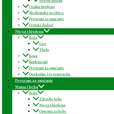
Nervni sistem
Oralna higijena
Medicinska sredstva
Program za sunčanje
Erotski dodaci
Njega i higijena
Koža
Lice
Tijelo
Kosa
Suplementi
Program za sunčanje
Opekotine i regeneracija
Program za sunčanje
Mama i beba
Beba
Zdravlje bebe
Njega i higijena
Oprema za bebe