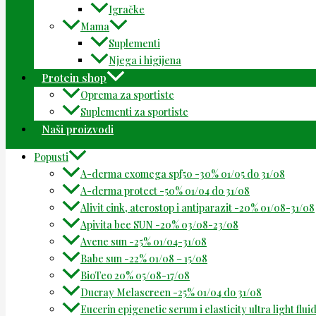
Igračke
Mama
Suplementi
Njega i higijena
Protein shop
Oprema za sportiste
Suplementi za sportiste
Naši proizvodi
Popusti
A-derma exomega spf50 -30% 01/05 do 31/08
A-derma protect -50% 01/04 do 31/08
Alivit cink, aterostop i antiparazit -20% 01/08-31/08
Apivita bee SUN -20% 03/08-23/08
Avene sun -25% 01/04-31/08
Babe sun -22% 01/08 – 15/08
BioTeo 20% 05/08-17/08
Ducray Melascreen -25% 01/04 do 31/08
Eucerin epigenetic serum i elasticity ultra light flu