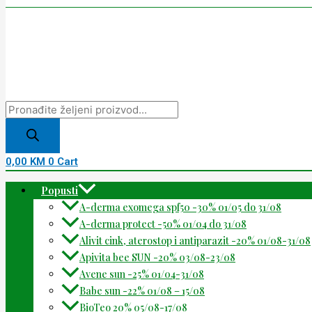
0,00
KM
0
Cart
Popusti
A-derma exomega spf50 -30% 01/05 do 31/08
A-derma protect -50% 01/04 do 31/08
Alivit cink, aterostop i antiparazit -20% 01/08-31/08
Apivita bee SUN -20% 03/08-23/08
Avene sun -25% 01/04-31/08
Babe sun -22% 01/08 – 15/08
BioTeo 20% 05/08-17/08