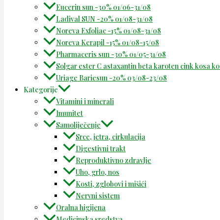
Eucerin sun -30% 01/06-31/08
Ladival SUN -20% 01/08-31/08
Noreva Exfoliac -15% 01/08-31/08
Noreva Kerapil -15% 01/08-15/08
Pharmaceris sun -30% 01/05-31/08
Solgar ester C astaxantin beta karoten cink kosa k
Uriage Bariesun -20% 03/08-23/08
Kategorije
Vitamini i minerali
Imunitet
Samoliječenje
Srce, jetra, cirkulacija
Digestivni trakt
Reproduktivno zdravlje
Uho, grlo, nos
Kosti, zglobovi i mišići
Nervni sistem
Oralna higijena
Medicinska sredstva