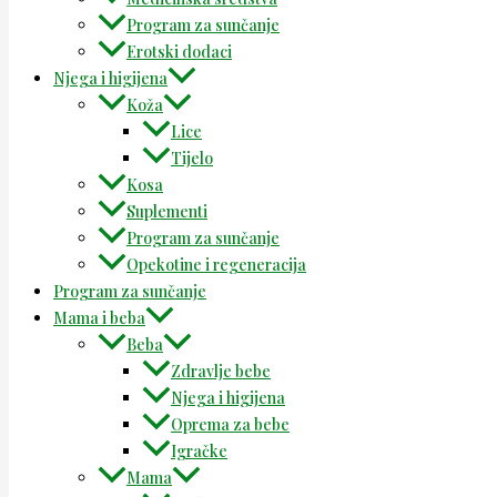
Program za sunčanje
Erotski dodaci
Njega i higijena
Koža
Lice
Tijelo
Kosa
Suplementi
Program za sunčanje
Opekotine i regeneracija
Program za sunčanje
Mama i beba
Beba
Zdravlje bebe
Njega i higijena
Oprema za bebe
Igračke
Mama