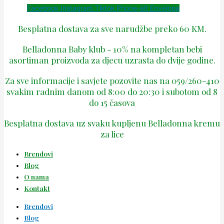
Facebook
Instagram
Tiktok
Phone-alt
Envelope
Besplatna dostava za sve narudžbe preko 60 KM.
Belladonna Baby klub - 10% na kompletan bebi
asortiman proizvoda za djecu uzrasta do dvije godine.
Za sve informacije i savjete pozovite nas na 059/260-410
svakim radnim danom od 8:00 do 20:30 i subotom od 8
do 15 časova
Besplatna dostava uz svaku kupljenu Belladonna kremu
za lice
Brendovi
Blog
O nama
Kontakt
Brendovi
Blog