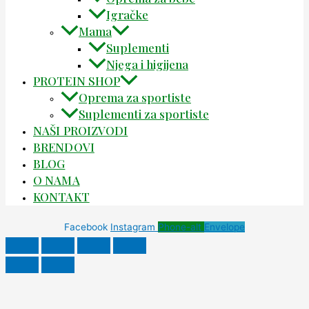
Igračke
Mama
Suplementi
Njega i higijena
PROTEIN SHOP
Oprema za sportiste
Suplementi za sportiste
NAŠI PROIZVODI
BRENDOVI
BLOG
O NAMA
KONTAKT
Facebook
Instagram
Phone-alt
Envelope