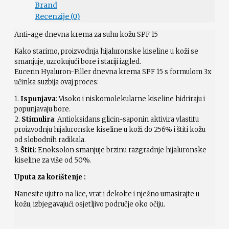
Brand
Recenzije (0)
Anti-age dnevna krema za suhu kožu SPF 15
Kako starimo, proizvodnja hijaluronske kiseline u koži se
smanjuje, uzrokujući bore i stariji izgled.
Eucerin Hyaluron-Filler dnevna krema SPF 15 s formulom 3x
učinka suzbija ovaj proces:
1.
Ispunjava
: Visoko i niskomolekularne kiseline hidriraju i
popunjavaju bore.
2.
Stimulira
: Antioksidans glicin-saponin aktivira vlastitu
proizvodnju hijaluronske kiseline u koži do 256% i štiti kožu
od slobodnih radikala.
3.
Štiti
: Enoksolon smanjuje brzinu razgradnje hijaluronske
kiseline za više od 50%.
Uputa za korištenje :
Nanesite ujutro na lice, vrat i dekolte i nježno umasirajte u
kožu, izbjegavajući osjetljivo područje oko očiju.