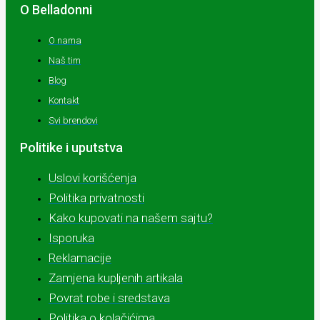
O Belladonni
O nama
Naš tim
Blog
Kontakt
Svi brendovi
Politike i uputstva
Uslovi korišćenja
Politika privatnosti
Kako kupovati na našem sajtu?
Isporuka
Reklamacije
Zamjena kupljenih artikala
Povrat robe i sredstava
Politika o kolačićima