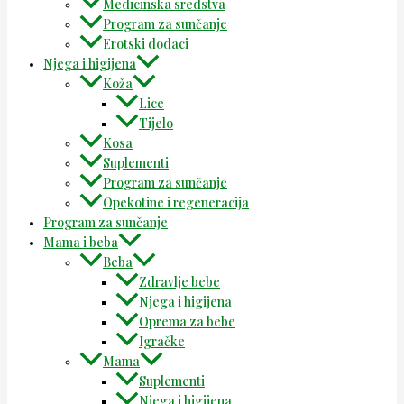
Medicinska sredstva
Program za sunčanje
Erotski dodaci
Njega i higijena
Koža
Lice
Tijelo
Kosa
Suplementi
Program za sunčanje
Opekotine i regeneracija
Program za sunčanje
Mama i beba
Beba
Zdravlje bebe
Njega i higijena
Oprema za bebe
Igračke
Mama
Suplementi
Njega i higijena