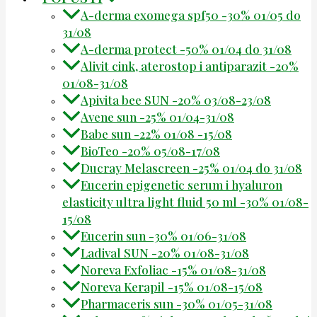
A-derma exomega spf50 -30% 01/05 do
31/08
A-derma protect -50% 01/04 do 31/08
Alivit cink, aterostop i antiparazit -20%
01/08-31/08
Apivita bee SUN -20% 03/08-23/08
Avene sun -25% 01/04-31/08
Babe sun -22% 01/08 -15/08
BioTeo -20% 05/08-17/08
Ducray Melascreen -25% 01/04 do 31/08
Eucerin epigenetic serum i hyaluron
elasticity ultra light fluid 50 ml -30% 01/08-
15/08
Eucerin sun -30% 01/06-31/08
Ladival SUN -20% 01/08-31/08
Noreva Exfoliac -15% 01/08-31/08
Noreva Kerapil -15% 01/08-15/08
Pharmaceris sun -30% 01/05-31/08