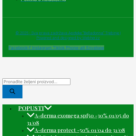
© 2025 - Sva prava zadržava Apoteke "Belladonna" Trebinje |
Powered and designed by Webherzz
Facebook-f
Instagram
Tiktok
Phone-alt
Envelope
POPUSTI
A-derma exomega spf50 -30% 01/05 do
31/08
A-derma protect -50% 01/04 do 31/08