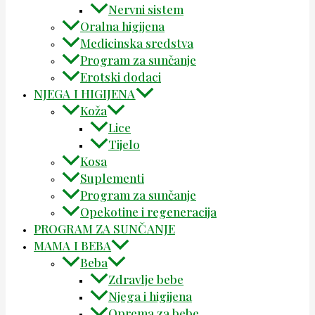
Nervni sistem
Oralna higijena
Medicinska sredstva
Program za sunčanje
Erotski dodaci
NJEGA I HIGIJENA
Koža
Lice
Tijelo
Kosa
Suplementi
Program za sunčanje
Opekotine i regeneracija
PROGRAM ZA SUNČANJE
MAMA I BEBA
Beba
Zdravlje bebe
Njega i higijena
Oprema za bebe