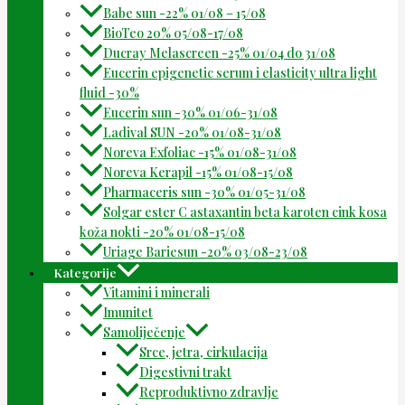
Babe sun -22% 01/08 – 15/08
BioTeo 20% 05/08-17/08
Ducray Melascreen -25% 01/04 do 31/08
Eucerin epigenetic serum i elasticity ultra light
fluid -30%
Eucerin sun -30% 01/06-31/08
Ladival SUN -20% 01/08-31/08
Noreva Exfoliac -15% 01/08-31/08
Noreva Kerapil -15% 01/08-15/08
Pharmaceris sun -30% 01/05-31/08
Solgar ester C astaxantin beta karoten cink kosa
koža nokti -20% 01/08-15/08
Uriage Bariesun -20% 03/08-23/08
Kategorije
Vitamini i minerali
Imunitet
Samoliječenje
Srce, jetra, cirkulacija
Digestivni trakt
Reproduktivno zdravlje