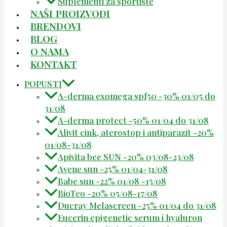
Suplementi za sportiste
NAŠI PROIZVODI
BRENDOVI
BLOG
O NAMA
KONTAKT
POPUSTI
A-derma exomega spf50 -30% 01/05 do
31/08
A-derma protect -50% 01/04 do 31/08
Alivit cink, aterostop i antiparazit -20%
01/08-31/08
Apivita bee SUN -20% 03/08-23/08
Avene sun -25% 01/04-31/08
Babe sun -22% 01/08 -15/08
BioTeo -20% 05/08-17/08
Ducray Melascreen -25% 01/04 do 31/08
Eucerin epigenetic serum i hyaluron