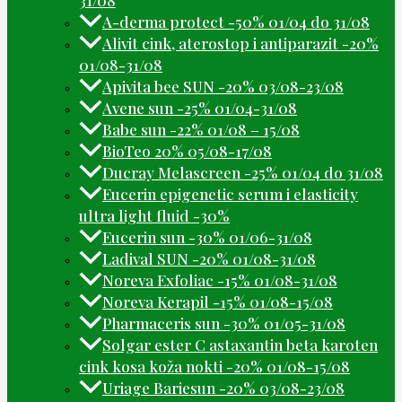
A-derma protect -50% 01/04 do 31/08
Alivit cink, aterostop i antiparazit -20%
01/08-31/08
Apivita bee SUN -20% 03/08-23/08
Avene sun -25% 01/04-31/08
Babe sun -22% 01/08 – 15/08
BioTeo 20% 05/08-17/08
Ducray Melascreen -25% 01/04 do 31/08
Eucerin epigenetic serum i elasticity
ultra light fluid -30%
Eucerin sun -30% 01/06-31/08
Ladival SUN -20% 01/08-31/08
Noreva Exfoliac -15% 01/08-31/08
Noreva Kerapil -15% 01/08-15/08
Pharmaceris sun -30% 01/05-31/08
Solgar ester C astaxantin beta karoten
cink kosa koža nokti -20% 01/08-15/08
Uriage Bariesun -20% 03/08-23/08