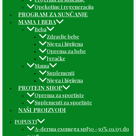
Opekotine i regeneracija
PROGRAM ZA SUNČANJE
MAMA I BEBA
Beba
Zdravlje bebe
Njega i higijena
Oprema za bebe
Igračke
Mama
Suplementi
Njega i higijena
PROTEIN SHOP
Oprema za sportiste
Suplementi za sportiste
NAŠI PROIZVODI
POPUSTI
A-derma exomega spf50 -30% 01/05 do
31/08