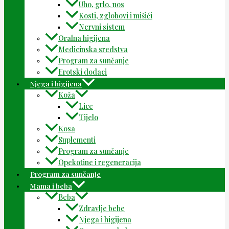
Uho, grlo, nos
Kosti, zglobovi i mišići
Nervni sistem
Oralna higijena
Medicinska sredstva
Program za sunčanje
Erotski dodaci
Njega i higijena
Koža
Lice
Tijelo
Kosa
Suplementi
Program za sunčanje
Opekotine i regeneracija
Program za sunčanje
Mama i beba
Beba
Zdravlje bebe
Njega i higijena