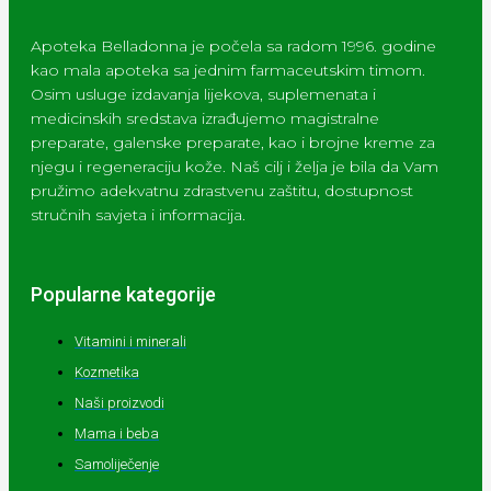
Apoteka Belladonna je počela sa radom 1996. godine
kao mala apoteka sa jednim farmaceutskim timom.
Osim usluge izdavanja lijekova, suplemenata i
medicinskih sredstava izrađujemo magistralne
preparate, galenske preparate, kao i brojne kreme za
njegu i regeneraciju kože. Naš cilj i želja je bila da Vam
pružimo adekvatnu zdrastvenu zaštitu, dostupnost
stručnih savjeta i informacija.
Popularne kategorije
Vitamini i minerali
Kozmetika
Naši proizvodi
Mama i beba
Samoliječenje