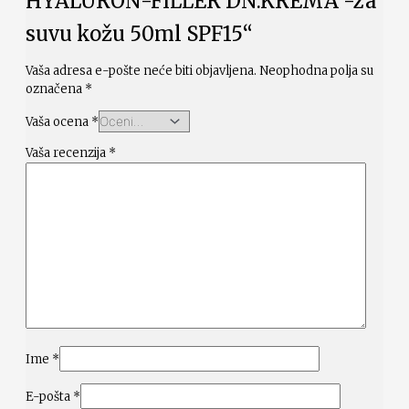
HYALURON-FILLER DN.KREMA -za
suvu kožu 50ml SPF15“
Vaša adresa e-pošte neće biti objavljena.
Neophodna polja su
označena
*
Vaša ocena
*
Vaša recenzija
*
Ime
*
E-pošta
*