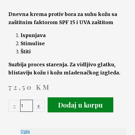
Dnevna krema protiv bora za suhu kožu sa
zaštitnim faktorom SPF 15 i UVA zaštitom
Ispunjava
Stimulise
Štiti
Suzbija proces starenja. Za vidljivo glatku,
blistaviju kožu i kožu mladenačkog izgleda.
72,50
KM
Dodaj u korpu
-
+
Opis