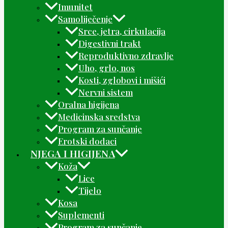
Imunitet
Samoliječenje
Srce, jetra, cirkulacija
Digestivni trakt
Reproduktivno zdravlje
Uho, grlo, nos
Kosti, zglobovi i mišići
Nervni sistem
Oralna higijena
Medicinska sredstva
Program za sunčanje
Erotski dodaci
NJEGA I HIGIJENA
Koža
Lice
Tijelo
Kosa
Suplementi
Program za sunčanje