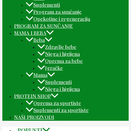
Suplementi
Program za sunčanje
Opekotine i regeneracija
PROGRAM ZA SUNČANJE
MAMA I BEBA
Beba
Zdravlje bebe
Njega i higijena
Oprema za bebe
Igračke
Mama
Suplementi
Njega i higijena
PROTEIN SHOP
Oprema za sportiste
Suplementi za sportiste
NAŠI PROIZVODI
POPUSTI