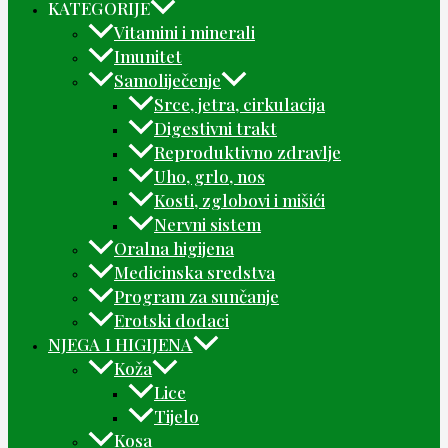
KATEGORIJE
Vitamini i minerali
Imunitet
Samoliječenje
Srce, jetra, cirkulacija
Digestivni trakt
Reproduktivno zdravlje
Uho, grlo, nos
Kosti, zglobovi i mišići
Nervni sistem
Oralna higijena
Medicinska sredstva
Program za sunčanje
Erotski dodaci
NJEGA I HIGIJENA
Koža
Lice
Tijelo
Kosa