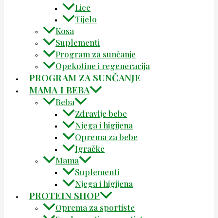
Lice
Tijelo
Kosa
Suplementi
Program za sunčanje
Opekotine i regeneracija
PROGRAM ZA SUNČANJE
MAMA I BEBA
Beba
Zdravlje bebe
Njega i higijena
Oprema za bebe
Igračke
Mama
Suplementi
Njega i higijena
PROTEIN SHOP
Oprema za sportiste