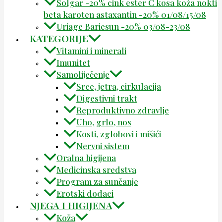
Solgar -20% cink ester C kosa koža nokti
beta karoten astaxantin -20% 01/08/15/08
Uriage Bariesun -20% 03/08-23/08
KATEGORIJE
Vitamini i minerali
Imunitet
Samoliječenje
Srce, jetra, cirkulacija
Digestivni trakt
Reproduktivno zdravlje
Uho, grlo, nos
Kosti, zglobovi i mišići
Nervni sistem
Oralna higijena
Medicinska sredstva
Program za sunčanje
Erotski dodaci
NJEGA I HIGIJENA
Koža