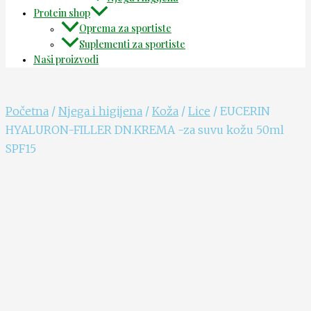
Protein shop
Oprema za sportiste
Suplementi za sportiste
Naši proizvodi
Početna
/
Njega i higijena
/
Koža
/
Lice
/ EUCERIN
HYALURON-FILLER DN.KREMA -za suvu kožu 50ml
SPF15