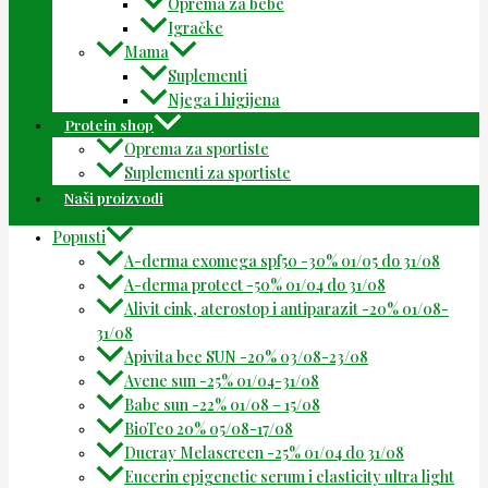
Oprema za bebe
Igračke
Mama
Suplementi
Njega i higijena
Protein shop
Oprema za sportiste
Suplementi za sportiste
Naši proizvodi
Popusti
A-derma exomega spf50 -30% 01/05 do 31/08
A-derma protect -50% 01/04 do 31/08
Alivit cink, aterostop i antiparazit -20% 01/08-
31/08
Apivita bee SUN -20% 03/08-23/08
Avene sun -25% 01/04-31/08
Babe sun -22% 01/08 – 15/08
BioTeo 20% 05/08-17/08
Ducray Melascreen -25% 01/04 do 31/08
Eucerin epigenetic serum i elasticity ultra light