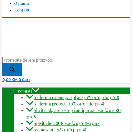
O nama
Kontakt
0,00
KM
0
Cart
Popusti
A-derma exomega spf50 -30% 01/05 do 31/08
A-derma protect -50% 01/04 do 31/08
Alivit cink, aterostop i antiparazit -20% 01/08-
31/08
Apivita bee SUN -20% 03/08-23/08
Avene sun -25% 01/04-31/08