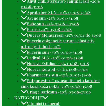
Alivit cink, aterostop i antiparazit -20%
01/08-31/08
Apivita bee SUN -20% 03/08-23/08
Avene sun -25% 01/04-31/08
Babe sun -22% 01/08 – 15/08
BioTeo 20% 05/08-17/08
Ducray Melascreen -25% 01/04 do 31/08
Eucerin epigenetic serum i elasticity
ultra light fluid -30%
Eucerin sun -30% 01/06-31/08
Ladival SUN -20% 01/08-31/08
Noreva Exfoliac -15% 01/08-31/08
Noreva Kerapil -15% 01/08-15/08
Pharmaceris sun -30% 01/05-31/08
Solgar ester C astaxantin beta karoten
cink kosa koža nokti -20% 01/08-15/08
Uriage Bariesun -20% 03/08-23/08
KATEGORIJE
Vitamini i minerali