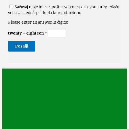
Sačuvaj moje ime, e-poštu i veb mesto u ovom pregledaču
veba za sledeći put kada komentarišem.
Please enter an answer in digits:
twenty + eighteen =