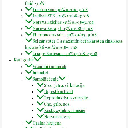
fluid -30%
Eucerin sun -30% 01/06-31/08
Ladival SUN -20% 01/08-31/08
Noreva Exfoliac -15% 01/08-31/08
Noreva Kerapil -15% 01/08-15/08
Pharmaceris sun -30% 01/05-31/08
Solgar ester C astaxantin beta karoten cink kosa
koža nokti -20% 01/08-15/08
Uriage Bariesun -20% 03/08-23/08
Kategorije
Vitamini i minerali
Imunitet
Samoliječenje
Srce, jetra, cirkulacija
Digestivni trakt
Reproduktivno zdravlje
Uho, grlo, nos
Kosti, zglobovi i mišići
Nervni sistem
Oralna higijena