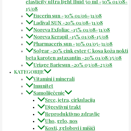
elasticity ultra light fluid 50 ml -30% 01/08-
15/08
Eucerin sun -30% 01/06-31/08
Ladival SUN -20% 01/08-31/08
Noreva Exfoliac -15% 01/08-31/08
Noreva Kerapil -15% 01/08-15/08
Pharmaceris sun -30% 01/05-31/08
Solgar -20% cink ester C kosa koža nokti
beta karoten astaxantin -20% 01/08/15/08
Uriage Bariesun -20% 03/08-23/08
KATEGORIJE
Vitamini i minerali
Imunitet
Samoliječenje
Srce, jetra, cirkulacija
Digestivni trakt
Reproduktivno zdravlje
Uho, grlo, nos
Kosti, zglobovi i mišići