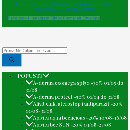
© 2025 - Sva prava zadržava Apoteke "Belladonna" Trebinje |
Powered and designed by Webherzz
Facebook-f
Instagram
Tiktok
Phone-alt
Envelope
POPUSTI
A-derma exomega spf50 -30% 01/05 do
31/08
A-derma protect -50% 01/04 do 31/08
Alivit cink, aterostop i antiparazit -20%
01/08-31/08
Apivita aqua beelicious -20% 10/08-16/08
Apivita bee SUN -20% 03/08-23/08