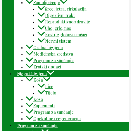
Samoliječenje
Srce, jetra, cirkulacija
Digestivni trakt
Reproduktivno zdravlje
Uho, grlo, nos
Kosti, zglobovi i mišići
Nervni sistem
Oralna higijena
Medicinska sredstva
Program za sunčanje
Erotski dodaci
Njega i higijena
Koža
Lice
Tijelo
Kosa
Suplementi
Program za sunčanje
Opekotine i regeneracija
Program za sunčanje