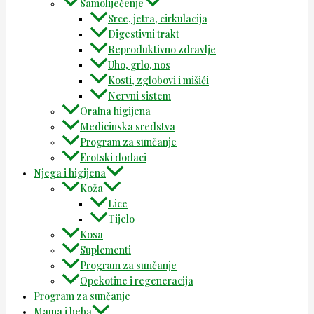
Samoliječenje
Srce, jetra, cirkulacija
Digestivni trakt
Reproduktivno zdravlje
Uho, grlo, nos
Kosti, zglobovi i mišići
Nervni sistem
Oralna higijena
Medicinska sredstva
Program za sunčanje
Erotski dodaci
Njega i higijena
Koža
Lice
Tijelo
Kosa
Suplementi
Program za sunčanje
Opekotine i regeneracija
Program za sunčanje
Mama i beba