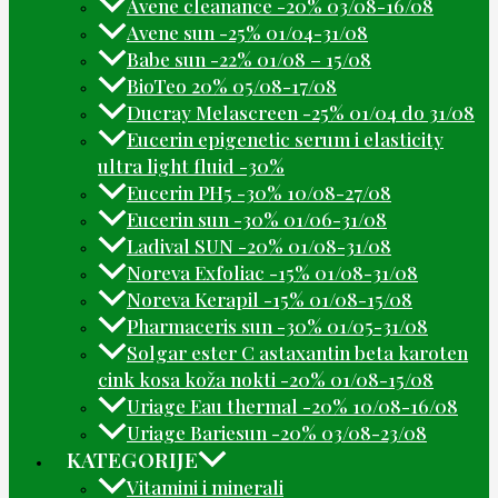
Avene cleanance -20% 03/08-16/08
Avene sun -25% 01/04-31/08
Babe sun -22% 01/08 – 15/08
BioTeo 20% 05/08-17/08
Ducray Melascreen -25% 01/04 do 31/08
Eucerin epigenetic serum i elasticity
ultra light fluid -30%
Eucerin PH5 -30% 10/08-27/08
Eucerin sun -30% 01/06-31/08
Ladival SUN -20% 01/08-31/08
Noreva Exfoliac -15% 01/08-31/08
Noreva Kerapil -15% 01/08-15/08
Pharmaceris sun -30% 01/05-31/08
Solgar ester C astaxantin beta karoten
cink kosa koža nokti -20% 01/08-15/08
Uriage Eau thermal -20% 10/08-16/08
Uriage Bariesun -20% 03/08-23/08
KATEGORIJE
Vitamini i minerali