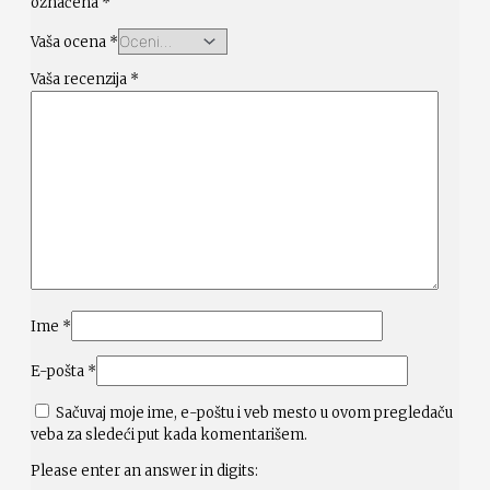
označena
*
Vaša ocena
*
Vaša recenzija
*
Ime
*
E-pošta
*
Sačuvaj moje ime, e-poštu i veb mesto u ovom pregledaču
veba za sledeći put kada komentarišem.
Please enter an answer in digits: