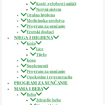
Kosti, zglobovi i mišići
Nervni sistem
Oralna higijena
Medicinska sredstva
Program za sunčanje
Erotski dodaci
NJEGA I HIGIJENA
Koža
Lice
Tijelo
Kosa
Suplementi
Program za sunčanje
Opekotine i regeneracija
PROGRAM ZA SUNČANJE
MAMA I BEBA
Beba
Zdravlje bebe