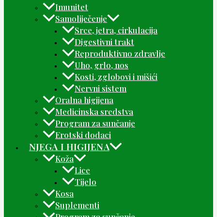
Imunitet
Samoliječenje
Srce, jetra, cirkulacija
Digestivni trakt
Reproduktivno zdravlje
Uho, grlo, nos
Kosti, zglobovi i mišići
Nervni sistem
Oralna higijena
Medicinska sredstva
Program za sunčanje
Erotski dodaci
NJEGA I HIGIJENA
Koža
Lice
Tijelo
Kosa
Suplementi
Program za sunčanje