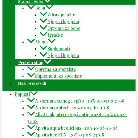
Mama i beba
Beba
Zdravlje bebe
Njega i higijena
Oprema za bebe
Igračke
Mama
Suplementi
Njega i higijena
Protein shop
Oprema za sportiste
Suplementi za sportiste
Naši proizvodi
Popusti
A-derma exomega spf50 -30% 01/05 do 31/08
A-derma protect -50% 01/04 do 31/08
Alivit cink, aterostop i antiparazit -20% 01/08-
31/08
Apivita aqua beelicious -20% 10/08-16/08
Apivita bee SUN -20% 03/08-23/08