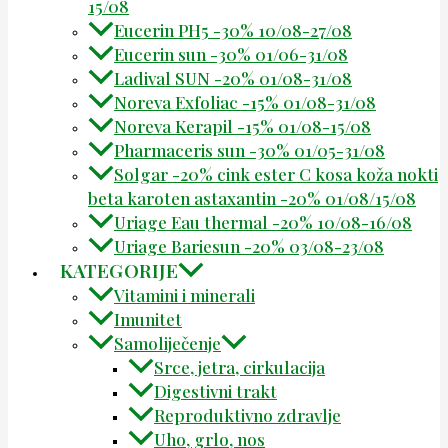
15/08
Eucerin PH5 -30% 10/08-27/08
Eucerin sun -30% 01/06-31/08
Ladival SUN -20% 01/08-31/08
Noreva Exfoliac -15% 01/08-31/08
Noreva Kerapil -15% 01/08-15/08
Pharmaceris sun -30% 01/05-31/08
Solgar -20% cink ester C kosa koža nokti
beta karoten astaxantin -20% 01/08/15/08
Uriage Eau thermal -20% 10/08-16/08
Uriage Bariesun -20% 03/08-23/08
KATEGORIJE
Vitamini i minerali
Imunitet
Samoliječenje
Srce, jetra, cirkulacija
Digestivni trakt
Reproduktivno zdravlje
Uho, grlo, nos