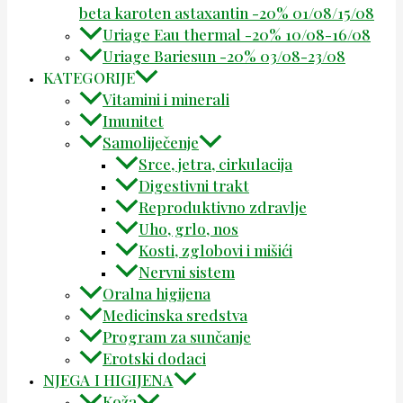
beta karoten astaxantin -20% 01/08/15/08
Uriage Eau thermal -20% 10/08-16/08
Uriage Bariesun -20% 03/08-23/08
KATEGORIJE
Vitamini i minerali
Imunitet
Samoliječenje
Srce, jetra, cirkulacija
Digestivni trakt
Reproduktivno zdravlje
Uho, grlo, nos
Kosti, zglobovi i mišići
Nervni sistem
Oralna higijena
Medicinska sredstva
Program za sunčanje
Erotski dodaci
NJEGA I HIGIJENA
Koža