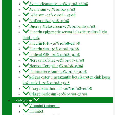
Avene cleanance -20% 03/08-16/08
Avene sun -25% 01/04-31/08
Babe sun -22% 01/08 – 15/08
BioTeo 20% 05/08-17/08
Ducray Melascreen -25% 01/04 do 31/08
Eucerin epigenetic serum i elasticity ultra light
fluid -30%
Eucerin PH5 -30% 10/08-27/08
Eucerin sun -30% 01/06-31/08
Ladival SUN -20% 01/08-31/08
Noreva Exfoliac -15% 01/08-31/08
Noreva Kerapil -15% 01/08-15/08
Pharmaceris sun -30% 01/05-31/08
Solgar ester C astaxantin beta karoten cink kosa
koža nokti -20% 01/08-15/08
Uriage Eau thermal -20% 10/08-16/08
Uriage Bariesun -20% 03/08-23/08
Kategorije
Vitamini i minerali
Imunitet