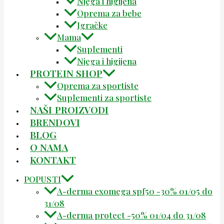
Njega i higijena
Oprema za bebe
Igračke
Mama
Suplementi
Njega i higijena
PROTEIN SHOP
Oprema za sportiste
Suplementi za sportiste
NAŠI PROIZVODI
BRENDOVI
BLOG
O NAMA
KONTAKT
POPUSTI
A-derma exomega spf50 -30% 01/05 do
31/08
A-derma protect -50% 01/04 do 31/08