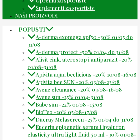
Oprema za sportiste
Suplementi za sportiste
NAŠI PROIZVODI
POPUSTI
A-derma exomega spf50 -30% 01/05 do
31/08
A-derma protect -50% 01/04 do 31/08
Alivit cink, aterostop i antiparazit -20%
01/08-31/08
Apivita aqua beelicious -20% 10/08-16/08
Apivita bee SUN -20% 03/08-23/08
Avene cleanance -20% 03/08-16/08
Avene sun -25% 01/04-31/08
Babe sun -22% 01/08 -15/08
BioTeo -20% 05/08-17/08
Ducray Melascreen -25% 01/04 do 31/08
Eucerin epigenetic serum i hyaluron
elasticity ultra light fluid 50 ml -30% 01/08-