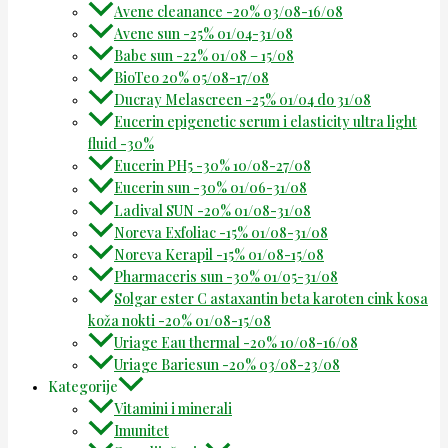
Avene cleanance -20% 03/08-16/08
Avene sun -25% 01/04-31/08
Babe sun -22% 01/08 – 15/08
BioTeo 20% 05/08-17/08
Ducray Melascreen -25% 01/04 do 31/08
Eucerin epigenetic serum i elasticity ultra light
fluid -30%
Eucerin PH5 -30% 10/08-27/08
Eucerin sun -30% 01/06-31/08
Ladival SUN -20% 01/08-31/08
Noreva Exfoliac -15% 01/08-31/08
Noreva Kerapil -15% 01/08-15/08
Pharmaceris sun -30% 01/05-31/08
Solgar ester C astaxantin beta karoten cink kosa
koža nokti -20% 01/08-15/08
Uriage Eau thermal -20% 10/08-16/08
Uriage Bariesun -20% 03/08-23/08
Kategorije
Vitamini i minerali
Imunitet