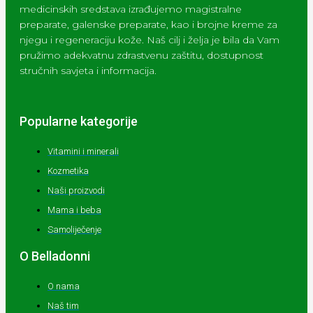
medicinskih sredstava izrađujemo magistralne
preparate, galenske preparate, kao i brojne kreme za
njegu i regeneraciju kože. Naš cilj i želja je bila da Vam
pružimo adekvatnu zdrastvenu zaštitu, dostupnost
stručnih savjeta i informacija.
Popularne kategorije
Vitamini i minerali
Kozmetika
Naši proizvodi
Mama i beba
Samoliječenje
O Belladonni
O nama
Naš tim