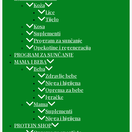
Koža
Lice
Tijelo
Kosa
Suplementi
Program za sunčanje
Opekotine i regeneracija
PROGRAM ZA SUNČANJE
MAMA I BEBA
Beba
Zdravlje bebe
Njega i higijena
Oprema za bebe
Igračke
Mama
Suplementi
Njega i higijena
PROTEIN SHOP