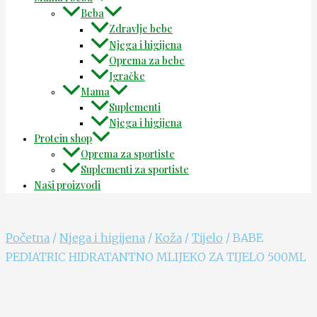
Beba
Zdravlje bebe
Njega i higijena
Oprema za bebe
Igračke
Mama
Suplementi
Njega i higijena
Protein shop
Oprema za sportiste
Suplementi za sportiste
Naši proizvodi
Početna
/
Njega i higijena
/
Koža
/
Tijelo
/ BABE
PEDIATRIC HIDRATANTNO MLIJEKO ZA TIJELO 500ML