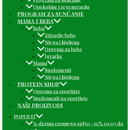
Opekotine i regeneracija
PROGRAM ZA SUNČANJE
MAMA I BEBA
Beba
Zdravlje bebe
Njega i higijena
Oprema za bebe
Igračke
Mama
Suplementi
Njega i higijena
PROTEIN SHOP
Oprema za sportiste
Suplementi za sportiste
NAŠI PROIZVODI
POPUSTI
A-derma exomega spf50 -30% 01/05 do