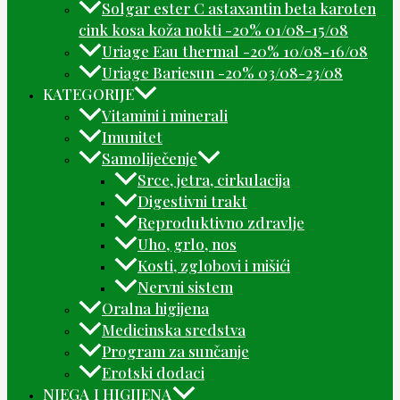
Solgar ester C astaxantin beta karoten
cink kosa koža nokti -20% 01/08-15/08
Uriage Eau thermal -20% 10/08-16/08
Uriage Bariesun -20% 03/08-23/08
KATEGORIJE
Vitamini i minerali
Imunitet
Samoliječenje
Srce, jetra, cirkulacija
Digestivni trakt
Reproduktivno zdravlje
Uho, grlo, nos
Kosti, zglobovi i mišići
Nervni sistem
Oralna higijena
Medicinska sredstva
Program za sunčanje
Erotski dodaci
NJEGA I HIGIJENA