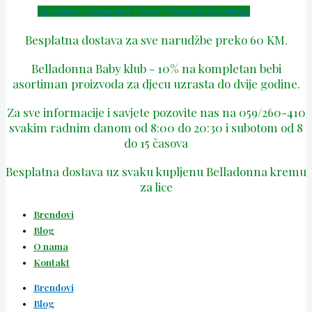
Facebook
Instagram
Tiktok
Phone-alt
Envelope
Besplatna dostava za sve narudžbe preko 60 KM.
Belladonna Baby klub - 10% na kompletan bebi
asortiman proizvoda za djecu uzrasta do dvije godine.
Za sve informacije i savjete pozovite nas na 059/260-410
svakim radnim danom od 8:00 do 20:30 i subotom od 8
do 15 časova
Besplatna dostava uz svaku kupljenu Belladonna kremu
za lice
Brendovi
Blog
O nama
Kontakt
Brendovi
Blog