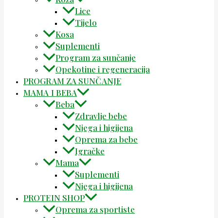
Lice
Tijelo
Kosa
Suplementi
Program za sunčanje
Opekotine i regeneracija
PROGRAM ZA SUNČANJE
MAMA I BEBA
Beba
Zdravlje bebe
Njega i higijena
Oprema za bebe
Igračke
Mama
Suplementi
Njega i higijena
PROTEIN SHOP
Oprema za sportiste