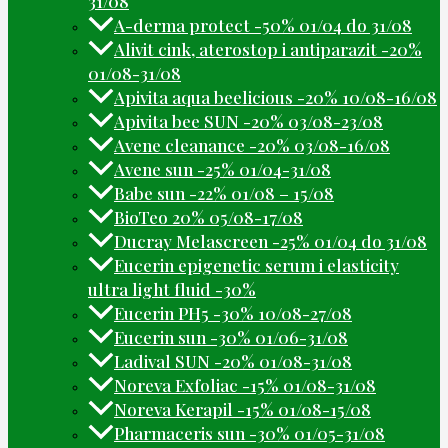
31/08
A-derma protect -50% 01/04 do 31/08
Alivit cink, aterostop i antiparazit -20%
01/08-31/08
Apivita aqua beelicious -20% 10/08-16/08
Apivita bee SUN -20% 03/08-23/08
Avene cleanance -20% 03/08-16/08
Avene sun -25% 01/04-31/08
Babe sun -22% 01/08 – 15/08
BioTeo 20% 05/08-17/08
Ducray Melascreen -25% 01/04 do 31/08
Eucerin epigenetic serum i elasticity
ultra light fluid -30%
Eucerin PH5 -30% 10/08-27/08
Eucerin sun -30% 01/06-31/08
Ladival SUN -20% 01/08-31/08
Noreva Exfoliac -15% 01/08-31/08
Noreva Kerapil -15% 01/08-15/08
Pharmaceris sun -30% 01/05-31/08