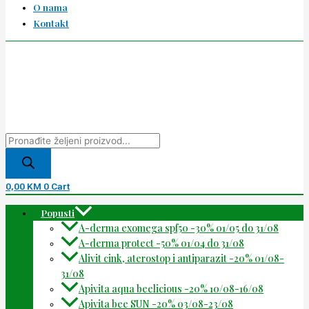
O nama
Kontakt
0,00
KM
0
Cart
Popusti
A-derma exomega spf50 -30% 01/05 do 31/08
A-derma protect -50% 01/04 do 31/08
Alivit cink, aterostop i antiparazit -20% 01/08-
31/08
Apivita aqua beelicious -20% 10/08-16/08
Apivita bee SUN -20% 03/08-23/08