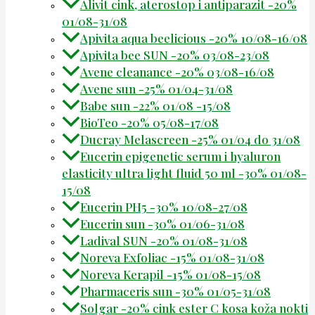
Alivit cink, aterostop i antiparazit -20%
01/08-31/08
Apivita aqua beelicious -20% 10/08-16/08
Apivita bee SUN -20% 03/08-23/08
Avene cleanance -20% 03/08-16/08
Avene sun -25% 01/04-31/08
Babe sun -22% 01/08 -15/08
BioTeo -20% 05/08-17/08
Ducray Melascreen -25% 01/04 do 31/08
Eucerin epigenetic serum i hyaluron
elasticity ultra light fluid 50 ml -30% 01/08-
15/08
Eucerin PH5 -30% 10/08-27/08
Eucerin sun -30% 01/06-31/08
Ladival SUN -20% 01/08-31/08
Noreva Exfoliac -15% 01/08-31/08
Noreva Kerapil -15% 01/08-15/08
Pharmaceris sun -30% 01/05-31/08
Solgar -20% cink ester C kosa koža nokti