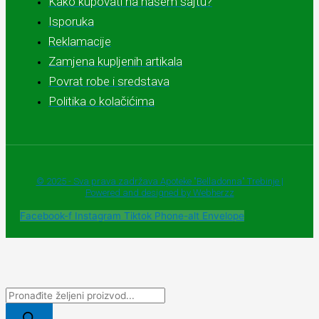
Kako kupovati na našem sajtu?
Isporuka
Reklamacije
Zamjena kupljenih artikala
Povrat robe i sredstava
Politika o kolačićima
© 2025 - Sva prava zadržava Apoteke "Belladonna" Trebinje |
Powered and designed by Webherzz
Facebook-f
Instagram
Tiktok
Phone-alt
Envelope