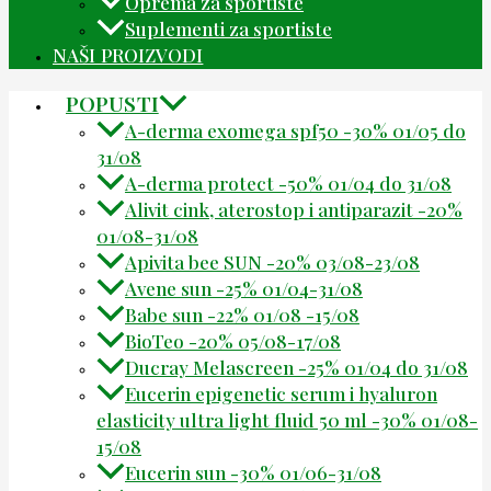
Oprema za sportiste
Suplementi za sportiste
NAŠI PROIZVODI
POPUSTI
A-derma exomega spf50 -30% 01/05 do
31/08
A-derma protect -50% 01/04 do 31/08
Alivit cink, aterostop i antiparazit -20%
01/08-31/08
Apivita bee SUN -20% 03/08-23/08
Avene sun -25% 01/04-31/08
Babe sun -22% 01/08 -15/08
BioTeo -20% 05/08-17/08
Ducray Melascreen -25% 01/04 do 31/08
Eucerin epigenetic serum i hyaluron
elasticity ultra light fluid 50 ml -30% 01/08-
15/08
Eucerin sun -30% 01/06-31/08