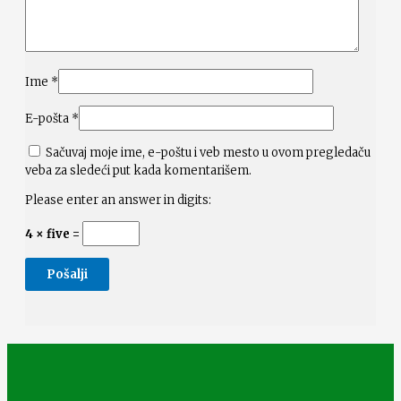
Ime
*
E-pošta
*
Sačuvaj moje ime, e-poštu i veb mesto u ovom pregledaču
veba za sledeći put kada komentarišem.
Please enter an answer in digits:
4 × five =