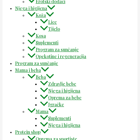
Erotski dodaci
Njega i higijena
Koža
Lice
Tijelo
Kosa
Suplementi
Program za sunčanje
Opekotine i regeneracija
Program za sunčanje
Mama i beba
Beba
Zdravlje bebe
Njega i higijena
Oprema za bebe
Igračke
Mama
Suplementi
Njega i higijena
Protein shop
Oprema za sportiste