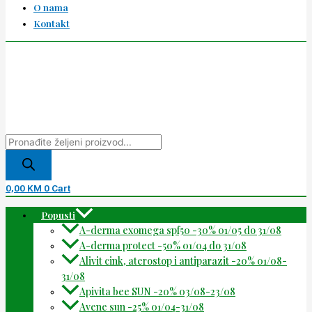
O nama
Kontakt
0,00
KM
0
Cart
Popusti
A-derma exomega spf50 -30% 01/05 do 31/08
A-derma protect -50% 01/04 do 31/08
Alivit cink, aterostop i antiparazit -20% 01/08-
31/08
Apivita bee SUN -20% 03/08-23/08
Avene sun -25% 01/04-31/08