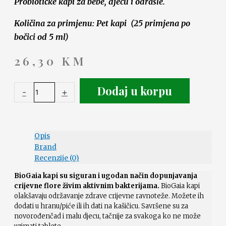
Probiotičke kapi za bebe, djecu i odrasle.
Količina za primjenu: Pet kapi (25 primjena po
bočici od 5 ml)
26,30
KM
Dodaj u korpu
-
+
Opis
Brand
Recenzije (0)
BioGaia kapi su siguran i ugodan način dopunjavanja
crijevne flore živim aktivnim bakterijama.
BioGaia kapi
olakšavaju održavanje zdrave crijevne ravnoteže. Možete ih
dodati u hranu/piće ili ih dati na kašičicu. Savršene su za
novorođenčad i malu djecu, tačnije za svakoga ko ne može