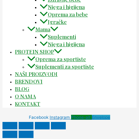
Njega i higijena
Oprema za bebe
Igračke
Mama
Suplementi
Njega i higijena
PROTEIN SHOP
Oprema za sportiste
Suplementi za sportiste
NAŠI PROIZVODI
BRENDOVI
BLOG
O NAMA
KONTAKT
Facebook
Instagram
Phone-alt
Envelope