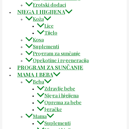
Erotski dodaci
NJEGA I HIGIJENA
Koža
Lice
Tijelo
Kosa
Suplementi
Program za sunčanje
Opekotine i regeneracija
PROGRAM ZA SUNČANJE
MAMA I BEBA
Beba
Zdravlje bebe
Njega i higijena
Oprema za bebe
Igračke
Mama
Suplementi