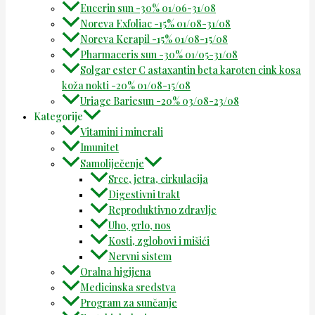
Eucerin sun -30% 01/06-31/08
Noreva Exfoliac -15% 01/08-31/08
Noreva Kerapil -15% 01/08-15/08
Pharmaceris sun -30% 01/05-31/08
Solgar ester C astaxantin beta karoten cink kosa
koža nokti -20% 01/08-15/08
Uriage Bariesun -20% 03/08-23/08
Kategorije
Vitamini i minerali
Imunitet
Samoliječenje
Srce, jetra, cirkulacija
Digestivni trakt
Reproduktivno zdravlje
Uho, grlo, nos
Kosti, zglobovi i mišići
Nervni sistem
Oralna higijena
Medicinska sredstva
Program za sunčanje