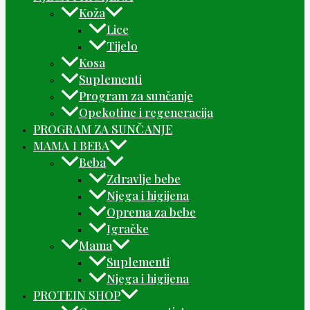
Koža
Lice
Tijelo
Kosa
Suplementi
Program za sunčanje
Opekotine i regeneracija
PROGRAM ZA SUNČANJE
MAMA I BEBA
Beba
Zdravlje bebe
Njega i higijena
Oprema za bebe
Igračke
Mama
Suplementi
Njega i higijena
PROTEIN SHOP