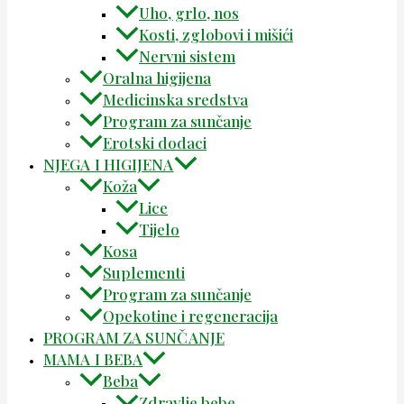
Uho, grlo, nos
Kosti, zglobovi i mišići
Nervni sistem
Oralna higijena
Medicinska sredstva
Program za sunčanje
Erotski dodaci
NJEGA I HIGIJENA
Koža
Lice
Tijelo
Kosa
Suplementi
Program za sunčanje
Opekotine i regeneracija
PROGRAM ZA SUNČANJE
MAMA I BEBA
Beba
Zdravlje bebe