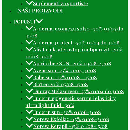
Suplementi za sportiste
NAŠI PROIZVODI
POPUSTI
A-derma exomega spf50 -30% 01/05 do
31/08
A-derma protect -50% 01/04 do 31/08
Alivit cink, aterostop i antiparazit -20%
01/08-31/08
Apivita bee SUN -20% 03/08-23/08
Avene sun -25% 01/04-31/08
Babe sun -22% 01/08 – 15/08
BioTeo 20% 05/08-17/08
Ducray Melascreen -25% 01/04 do 31/08
Eucerin epigenetic serum i elasticity
ultra light fluid -30%
Eucerin sun -30% 01/06-31/08
Noreva Exfoliac -15% 01/08-31/08
Noreva Kerapil -15% 01/08-15/08