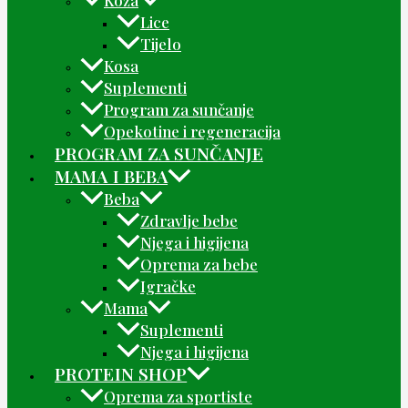
Koža
Lice
Tijelo
Kosa
Suplementi
Program za sunčanje
Opekotine i regeneracija
PROGRAM ZA SUNČANJE
MAMA I BEBA
Beba
Zdravlje bebe
Njega i higijena
Oprema za bebe
Igračke
Mama
Suplementi
Njega i higijena
PROTEIN SHOP
Oprema za sportiste