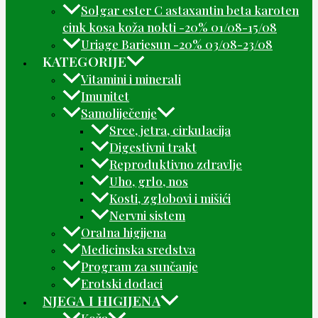
Solgar ester C astaxantin beta karoten
cink kosa koža nokti -20% 01/08-15/08
Uriage Bariesun -20% 03/08-23/08
KATEGORIJE
Vitamini i minerali
Imunitet
Samoliječenje
Srce, jetra, cirkulacija
Digestivni trakt
Reproduktivno zdravlje
Uho, grlo, nos
Kosti, zglobovi i mišići
Nervni sistem
Oralna higijena
Medicinska sredstva
Program za sunčanje
Erotski dodaci
NJEGA I HIGIJENA