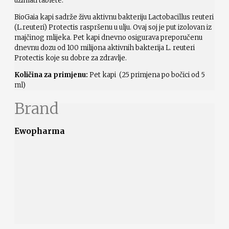
uzimati tablete.
BioGaia kapi sadrže živu aktivnu bakteriju Lactobacillus reuteri
(L.reuteri) Protectis raspršenu u ulju. Ovaj soj je put izolovan iz
majčinog mlijeka. Pet kapi dnevno osigurava preporučenu
dnevnu dozu od 100 milijona aktivnih bakterija L. reuteri
Protectis koje su dobre za zdravlje.
Količina za primjenu:
Pet kapi (25 primjena po bočici od 5
ml)
Brand
Ewopharma