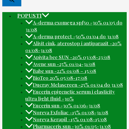
POPUSTI
A-derma exomega spf50 -30% 01/05 do
31/08
A-derma protect -50% 01/04 do 31/08
Alivit cink, aterostop i antiparazit -20%
01/08-31/08
Apivita bee SUN -20% 03/08-23/08
Avene sun -25% 01/04-31/08
Babe sun -22% 01/08 – 15/08
BioTeo 20% 05/08-17/08
Ducray Melascreen -25% 01/04 do 31/08
Eucerin epigenetic serum i elasticity
ultra light fluid -30%
Eucerin sun -30% 01/06-31/08
Noreva Exfoliac -15% 01/08-31/08
Noreva Kerapil -15% 01/08-15/08
Pharmaceris sun -30% 01/05-31/08