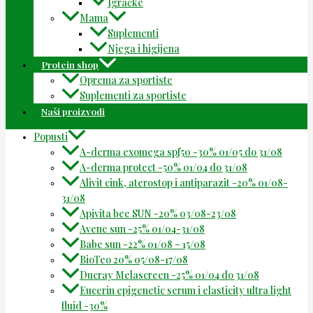
Igračke
Mama
Suplementi
Njega i higijena
Protein shop
Oprema za sportiste
Suplementi za sportiste
Naši proizvodi
Popusti
A-derma exomega spf50 -30% 01/05 do 31/08
A-derma protect -50% 01/04 do 31/08
Alivit cink, aterostop i antiparazit -20% 01/08-
31/08
Apivita bee SUN -20% 03/08-23/08
Avene sun -25% 01/04-31/08
Babe sun -22% 01/08 – 15/08
BioTeo 20% 05/08-17/08
Ducray Melascreen -25% 01/04 do 31/08
Eucerin epigenetic serum i elasticity ultra light
fluid -30%