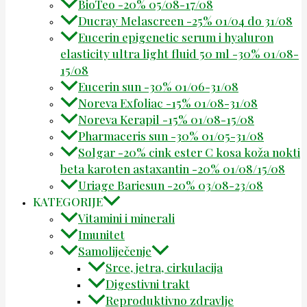
BioTeo -20% 05/08-17/08
Ducray Melascreen -25% 01/04 do 31/08
Eucerin epigenetic serum i hyaluron
elasticity ultra light fluid 50 ml -30% 01/08-
15/08
Eucerin sun -30% 01/06-31/08
Noreva Exfoliac -15% 01/08-31/08
Noreva Kerapil -15% 01/08-15/08
Pharmaceris sun -30% 01/05-31/08
Solgar -20% cink ester C kosa koža nokti
beta karoten astaxantin -20% 01/08/15/08
Uriage Bariesun -20% 03/08-23/08
KATEGORIJE
Vitamini i minerali
Imunitet
Samoliječenje
Srce, jetra, cirkulacija
Digestivni trakt
Reproduktivno zdravlje