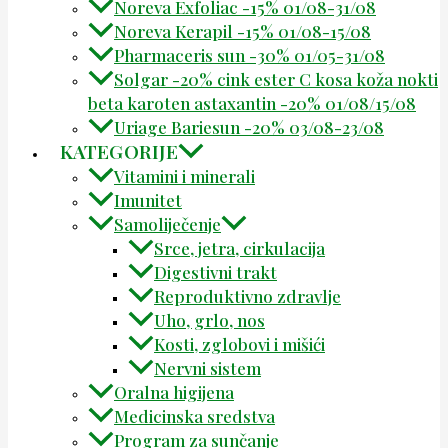
Noreva Exfoliac -15% 01/08-31/08
Noreva Kerapil -15% 01/08-15/08
Pharmaceris sun -30% 01/05-31/08
Solgar -20% cink ester C kosa koža nokti
beta karoten astaxantin -20% 01/08/15/08
Uriage Bariesun -20% 03/08-23/08
KATEGORIJE
Vitamini i minerali
Imunitet
Samoliječenje
Srce, jetra, cirkulacija
Digestivni trakt
Reproduktivno zdravlje
Uho, grlo, nos
Kosti, zglobovi i mišići
Nervni sistem
Oralna higijena
Medicinska sredstva
Program za sunčanje