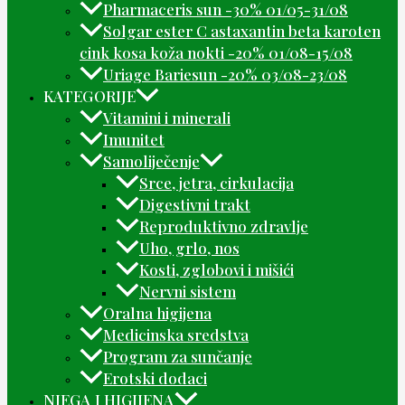
Pharmaceris sun -30% 01/05-31/08
Solgar ester C astaxantin beta karoten
cink kosa koža nokti -20% 01/08-15/08
Uriage Bariesun -20% 03/08-23/08
KATEGORIJE
Vitamini i minerali
Imunitet
Samoliječenje
Srce, jetra, cirkulacija
Digestivni trakt
Reproduktivno zdravlje
Uho, grlo, nos
Kosti, zglobovi i mišići
Nervni sistem
Oralna higijena
Medicinska sredstva
Program za sunčanje
Erotski dodaci
NJEGA I HIGIJENA