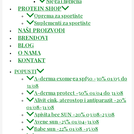
Njega i higijena
PROTEIN SHOP
Oprema za sportiste
Suplementi za sportiste
NAŠI PROIZVODI
BRENDOVI
BLOG
O NAMA
KONTAKT
POPUSTI
A-derma exomega spf50 -30% 01/05 do
31/08
A-derma protect -50% 01/04 do 31/08
Alivit cink, aterostop i antiparazit -20%
01/08-31/08
Apivita bee SUN -20% 03/08-23/08
Avene sun -25% 01/04-31/08
Babe sun -22% 01/08 -15/08