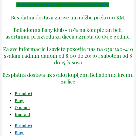
Facebook
Instagram
Tiktok
Phone-alt
Envelope
Besplatna dostava za sve narudžbe preko 60 KM.
Belladonna Baby klub - 10% na kompletan bebi
asortiman proizvoda za djecu uzrasta do dvije godine.
Za sve informacije i savjete pozovite nas na 059/260-410
svakim radnim danom od 8:00 do 20:30 i subotom od 8
do 15 časova
Besplatna dostava uz svaku kupljenu Belladonna kremu
za lice
Brendovi
Blog
O nama
Kontakt
Brendovi
Blog