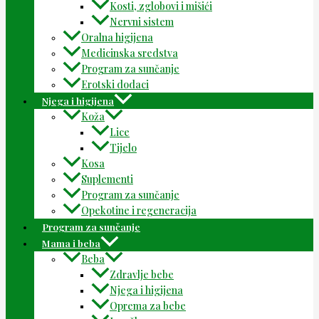
Kosti, zglobovi i mišići
Nervni sistem
Oralna higijena
Medicinska sredstva
Program za sunčanje
Erotski dodaci
Njega i higijena
Koža
Lice
Tijelo
Kosa
Suplementi
Program za sunčanje
Opekotine i regeneracija
Program za sunčanje
Mama i beba
Beba
Zdravlje bebe
Njega i higijena
Oprema za bebe