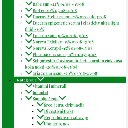
Babe sun -22% 01/08 – 15/08
BioTeo 20% 05/08-17/08
Ducray Melascreen -25% 01/04 do 31/08
Eucerin epigenetic serum i elasticity ultra light
fluid -30%
Eucerin sun -30% 01/06-31/08
Noreva Exfoliac -15% 01/08-31/08
Noreva Kerapil -15% 01/08-15/08
Pharmaceris sun -30% 01/05-31/08
Solgar ester C astaxantin beta karoten cink kosa
koža nokti -20% 01/08-15/08
Uriage Bariesun -20% 03/08-23/08
Kategorije
Vitamini i minerali
Imunitet
Samoliječenje
Srce, jetra, cirkulacija
Digestivni trakt
Reproduktivno zdravlje
Uho, grlo, nos